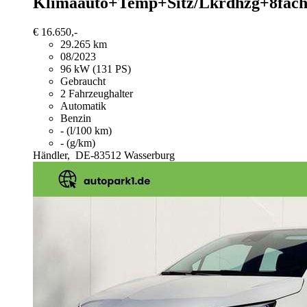
Klimaauto+Temp+Sitz/Lkrdhzg+8fac
€ 16.650,-
29.265 km
08/2023
96 kW (131 PS)
Gebraucht
2 Fahrzeughalter
Automatik
Benzin
- (l/100 km)
- (g/km)
Händler,
DE-83512 Wasserburg