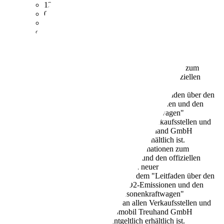
129.760 km
08/2005
75 kW (102 PS)
Gebraucht
2 Fahrzeughalter
Schaltgetriebe
Benzin
7,9 l/100 km (komb.)
Weitere Informationen zum
offiziellen Kraftstoffverbrauch und den offiziellen
spezifischen CO2-Emissionen neuer
Personenkraftwagen können dem "Leitfaden über den
Kraftstoffverbrauch, die CO2-Emissionen und den
Stromverbrauch neuer Personenkraftwagen"
entnommen werden, der an allen Verkaufsstellen und
bei der Deutschen Automobil Treuhand GmbH
unter www.dat.de unentgeltlich erhältlich ist.
187 g/km (komb.)
Weitere Informationen zum
offiziellen Kraftstoffverbrauch und den offiziellen
spezifischen CO2-Emissionen neuer
Personenkraftwagen können dem "Leitfaden über den
Kraftstoffverbrauch, die CO2-Emissionen und den
Stromverbrauch neuer Personenkraftwagen"
entnommen werden, der an allen Verkaufsstellen und
bei der Deutschen Automobil Treuhand GmbH
unter www.dat.de unentgeltlich erhältlich ist.