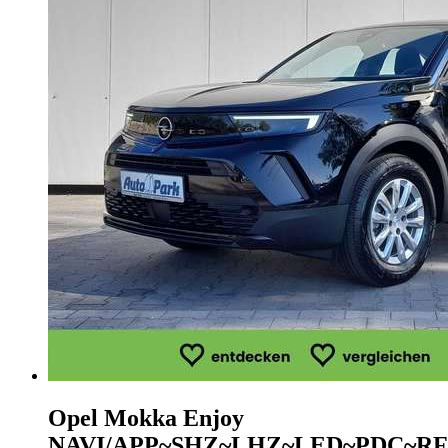
Opel Mokka
Enjoy
NAVI/APP~SHZ~LHZ~LED~PDC~R