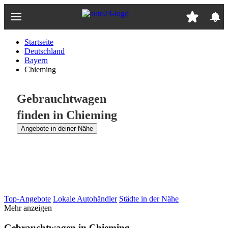
Zum
Hauptinhalt
springen
Startseite
Deutschland
Bayern
Chieming
Gebrauchtwagen
finden in Chieming
Angebote in deiner Nähe
Top-Angebote
Lokale Autohändler
Städte in der Nähe
Mehr anzeigen
Gebrauchtwagen in Chieming