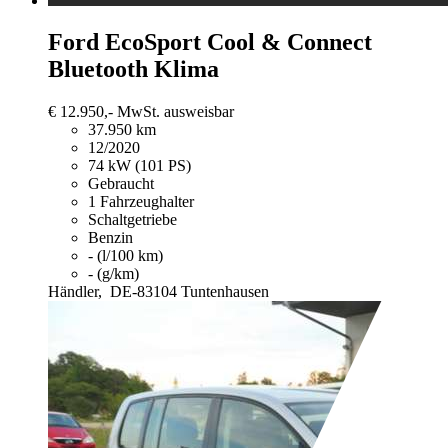
Ford EcoSport
Cool & Connect
Bluetooth Klima
€ 12.950,-
MwSt. ausweisbar
37.950 km
12/2020
74 kW (101 PS)
Gebraucht
1 Fahrzeughalter
Schaltgetriebe
Benzin
- (l/100 km)
- (g/km)
Händler,
DE-83104 Tuntenhausen