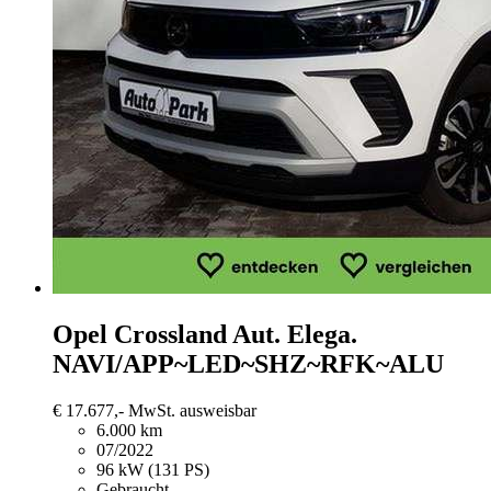
Opel Crossland
Aut. Elega.
NAVI/APP~LED~SHZ~RFK~ALU
€ 17.677,-
MwSt. ausweisbar
6.000 km
07/2022
96 kW (131 PS)
Gebraucht