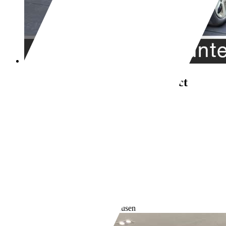
Ford EcoSport
Cool & Connect
Bluetooth Klima
€ 12.950,-
MwSt. ausweisbar
37.950 km
12/2020
74 kW (101 PS)
Gebraucht
1 Fahrzeughalter
Schaltgetriebe
Benzin
- (l/100 km)
- (g/km)
Händler,
DE-83104 Tuntenhausen