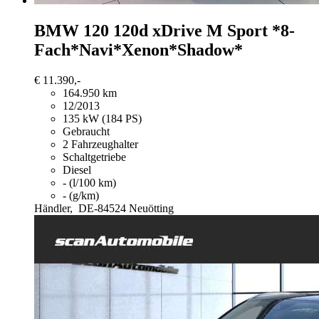
BMW 120
120d xDrive M Sport *8-
Fach*Navi*Xenon*Shadow*
€ 11.390,-
164.950 km
12/2013
135 kW (184 PS)
Gebraucht
2 Fahrzeughalter
Schaltgetriebe
Diesel
- (l/100 km)
- (g/km)
Händler,
DE-84524 Neuötting