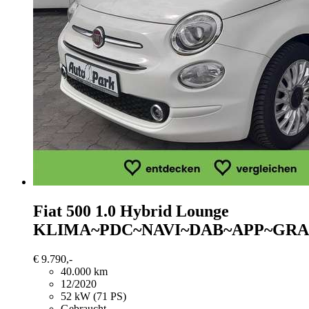
Fiat 500
1.0 Hybrid Lounge
KLIMA~PDC~NAVI~DAB~APP~GRA
€ 9.790,-
40.000 km
12/2020
52 kW (71 PS)
Gebraucht