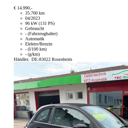
€ 14.990,-
35.700 km
04/2023
96 kW (131 PS)
Gebraucht
- (Fahrzeughalter)
Automatik
Elektro/Benzin
- (l/100 km)
- (g/km)
Händler,
DE-83022 Rosenheim