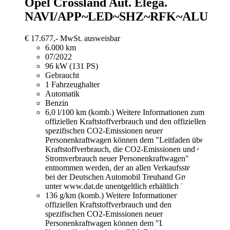
Opel Crossland
Aut. Elega.
NAVI/APP~LED~SHZ~RFK~ALU
€ 17.677,-
MwSt. ausweisbar
6.000 km
07/2022
96 kW (131 PS)
Gebraucht
1 Fahrzeughalter
Automatik
Benzin
6,0 l/100 km (komb.)
Weitere Informationen zum
offiziellen Kraftstoffverbrauch und den offiziellen
spezifischen CO2-Emissionen neuer
Personenkraftwagen können dem "Leitfaden über den
Kraftstoffverbrauch, die CO2-Emissionen und den
Stromverbrauch neuer Personenkraftwagen"
entnommen werden, der an allen Verkaufsstellen und
bei der Deutschen Automobil Treuhand GmbH
unter www.dat.de unentgeltlich erhältlich ist.
136 g/km (komb.)
Weitere Informationen zum
offiziellen Kraftstoffverbrauch und den offiziellen
spezifischen CO2-Emissionen neuer
Personenkraftwagen können dem "Leitfaden über den