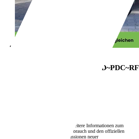
Opel Mokka
Enjoy
NAVI/APP~SHZ~LHZ~LED~PDC~R
€ 16.477,-
MwSt. ausweisbar
24.400 km
01/2024
100 kW (136 PS)
Gebraucht
1 Fahrzeughalter
Schaltgetriebe
Benzin
5,5 l/100 km (komb.)
Weitere Informationen zum
offiziellen Kraftstoffverbrauch und den offiziellen
spezifischen CO2-Emissionen neuer