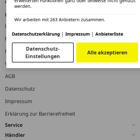
erweiterten Funktionen ganz oder teilweise nicht genutzt
Automarkt.
werden.
Unternehmen
Wir arbeiten mit 263 Anbietern zusammen.
Über AutoScout24
|
|
Datenschutzerklärung
Impressum
Anbieterliste
Presse
Datenschutz-
Karriere
Alle akzeptieren
Einstellungen
Werbung
AGB
Datenschutz
Impressum
Erklärung zur Barrierefreiheit
Service
Händler