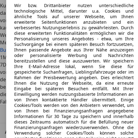
Kunststoffkarosserie den ersten Buggy schuf. Fahrspaß &
Wir bzw. Drittanbieter nutzen unterschiedliche
technologische Mittel, darunter u.a. Cookies und
das Gefühl von Freiheit sind in diesen Fahrzeugen
ähnliche Tools auf unserer Webseite, um Ihnen
vorprogrammiert! Wenn auch Sie sich einen Strandbuggy
erweiterte Seitenfunktionen anzubieten und ein
kaufen möchten, sind Sie bei AutoScout24 genau richtig!
verbessertes Nutzungserlebnis zu gewährleisten. Durch
diese erweiterten Funktionalitäten ermöglichen wir die
Weiterführende Links im Überblick
Personalisierung unseres Angebotes - etwa, um Ihre
Mehr Details
Suchvorgänge bei einem späteren Besuch fortzusetzen,
Bugatti Bolide
Ihnen passende Angebote aus Ihrer Nähe anzuzeigen
oder personalisierte Werbung und Nachrichten
1
MwSt. ausweisbar.
bereitzustellen und diese auszuwerten. Wir speichern
7
Die angegebenen Werte wurden nach dem
Ihre E-Mail-Adresse lokal, wenn Sie diese für
vorgeschriebenen Messverfahren (gemäß Pkw-EnVKV in
gespeicherte Suchanfragen, Lieblingsfahrzeuge oder im
Rahmen der Preisbewertung angeben. Dies erleichtert
der jeweils geltenden Fassung) ermittelt. Die Angaben
Ihnen die Nutzung der Webseite, da eine erneute
beziehen sich auf das angebotene Fahrzeugmodell und
Eingabe bei späteren Besuchen entfällt. Mit Ihrer
dienen Vergleichszwecken zwischen den verschiedenen
Einwilligung werden nutzungsbasierte Informationen an
von Ihnen kontaktierte Händler übermittelt. Einige
Fahrzeugtypen.
Cookies/Tools werden von den Anbietern verwendet, um
von Ihnen bei Finanzierungsanfragen angegebene
Nach Oben
Informationen für 30 Tage zu speichern und innerhalb
dieses Zeitraums automatisch für die Befüllung neuer
Finanzierungsanfragen wiederzuverwenden. Ohne die
AutoScout24: Europaweit der größte Online-
Verwendung solcher Cookies/Tools können solche