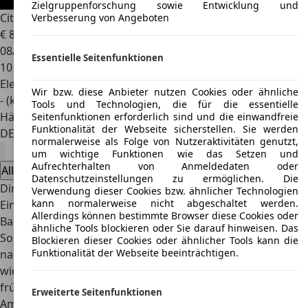
Zielgruppenforschung sowie Entwicklung und
Citroen Ami
Buggy Sondermodell!
Verbesserung von Angeboten
€ 8.990
1
08/2026
Essentielle Seitenfunktionen
10 km
Elektro
Wir bzw. diese Anbieter nutzen Cookies oder ähnliche
- (kWh/100 km)
Tools und Technologien, die für die essentielle
Händler
Seitenfunktionen erforderlich sind und die einwandfreie
Funktionalität der Webseite sicherstellen. Sie werden
DE 74074
Heilbronn
normalerweise als Folge von Nutzeraktivitäten genutzt,
um wichtige Funktionen wie das Setzen und
Aufrechterhalten von Anmeldedaten oder
Alle Angebote anzeigen
Datenschutzeinstellungen zu ermöglichen. Die
Direkt zu
Verwendung dieser Cookies bzw. ähnlicher Technologien
kann normalerweise nicht abgeschaltet werden.
Ein
Strandbuggy
- Der passende fahrbahre Untersatz zur
Allerdings können bestimmte Browser diese Cookies oder
Badehose! Auch wenn er häufig nur an heißen
ähnliche Tools blockieren oder Sie darauf hinweisen. Das
Sommertagen, z.B. für den Weg vom See bzw. Strand bis
Blockieren dieser Cookies oder ähnlicher Tools kann die
Funktionalität der Webseite beeinträchtigen.
nach Hause verwendet wird, sind diese Fahrzeuge beliebt
wie eh und je. Den ersten Strandbuggy gab es in den
frühen 60er Jahren, erfunden von Bruce Meyers aus
Erweiterte Seitenfunktionen
Amerika, der aus einem alten
VW Käfer
und einer