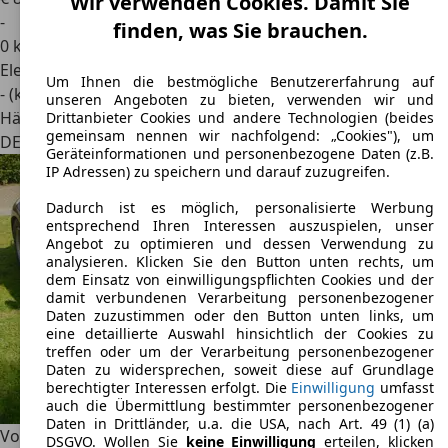
Wir verwenden Cookies. Damit Sie
-
finden, was Sie brauchen.
0 km
Elektro
Um Ihnen die bestmögliche Benutzererfahrung auf
- (kWh/100 km)
unseren Angeboten zu bieten, verwenden wir und
Händler
Drittanbieter Cookies und andere Technologien (beides
gemeinsam nennen wir nachfolgend: „Cookies"), um
DE 33719
Bielefeld
Geräteinformationen und personenbezogene Daten (z.B.
IP Adressen) zu speichern und darauf zuzugreifen.
Dadurch ist es möglich, personalisierte Werbung
entsprechend Ihren Interessen auszuspielen, unser
Angebot zu optimieren und dessen Verwendung zu
analysieren. Klicken Sie den Button unten rechts, um
dem Einsatz von einwilligungspflichten Cookies und der
damit verbundenen Verarbeitung personenbezogener
Daten zuzustimmen oder den Button unten links, um
eine detaillierte Auswahl hinsichtlich der Cookies zu
treffen oder um der Verarbeitung personenbezogener
Daten zu widersprechen, soweit diese auf Grundlage
berechtigter Interessen erfolgt. Die
Einwilligung
umfasst
auch die Übermittlung bestimmter personenbezogener
Daten in Drittländer, u.a. die USA, nach Art. 49 (1) (a)
Volkswagen Buggy
Speedster, GA 50% höher, top Zustand,
DSGVO. Wollen Sie
keine Einwilligung
erteilen, klicken