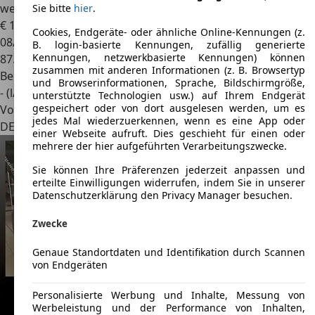
wertig !
Sie bitte
hier
.
€ 15.850
Cookies, Endgeräte- oder ähnliche Online-Kennungen (z.
08/1977
B. login-basierte Kennungen, zufällig generierte
Kennungen, netzwerkbasierte Kennungen) können
87.835 km
zusammen mit anderen Informationen (z. B. Browsertyp
Benzin
und Browserinformationen, Sprache, Bildschirmgröße,
- (l/100 km)
unterstützte Technologien usw.) auf Ihrem Endgerät
gespeichert oder von dort ausgelesen werden, um es
Von privat
jedes Mal wiederzuerkennen, wenn es eine App oder
DE 37242
Bad Sooden-allendorf, Stadt
einer Webseite aufruft. Dies geschieht für einen oder
mehrere der hier aufgeführten Verarbeitungszwecke.
Sie können Ihre Präferenzen jederzeit anpassen und
erteilte Einwilligungen widerrufen, indem Sie in unserer
Datenschutzerklärung den Privacy Manager besuchen.
Zwecke
Genaue Standortdaten und Identifikation durch Scannen
von Endgeräten
Personalisierte Werbung und Inhalte, Messung von
Werbeleistung und der Performance von Inhalten,