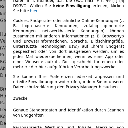
Daten in Drittländer, u.a. die USA, nach Art. 49 (1) (a)
DSGVO. Wollen Sie
keine Einwilligung
erteilen, klicken
Beschleunigung 0 – 300
7,37 s
Sie bitte
hier
.
km/h
Getriebe
Siebengang-
Cookies, Endgeräte- oder ähnliche Online-Kennungen (z.
B. login-basierte Kennungen, zufällig generierte
Doppelkupplungsgetriebe (DSG)
Kennungen, netzwerkbasierte Kennungen) können
Hubraum
7.993 cm³
zusammen mit anderen Informationen (z. B. Browsertyp
Verbrauch pro 100 km
-
und Browserinformationen, Sprache, Bildschirmgröße,
unterstützte Technologien usw.) auf Ihrem Endgerät
(WLTP)
gespeichert oder von dort ausgelesen werden, um es
Reichweite (WLTP)
-
jedes Mal wiederzuerkennen, wenn es eine App oder
Kraftübertragung
Allradantrieb
einer Webseite aufruft. Dies geschieht für einen oder
mehrere der hier aufgeführten Verarbeitungszwecke.
Abmessungen, Gewichte
Die Abmessungen des Bugatti Bolide in der Übersicht
:
Sie können Ihre Präferenzen jederzeit anpassen und
erteilte Einwilligungen widerrufen, indem Sie in unserer
Länge
4,76 m
Datenschutzerklärung den Privacy Manager besuchen.
Breite
2,00 m
Höhe
0,99 m
Zwecke
Radstand
2,75 m
Leergewicht
1.240 kg
Genaue Standortdaten und Identifikation durch Scannen
von Endgeräten
Kofferraumvolumen
-
Der Markenbruder
Bugatti Chiron
bildet die Basis für den
Personalisierte Werbung und Inhalte, Messung von