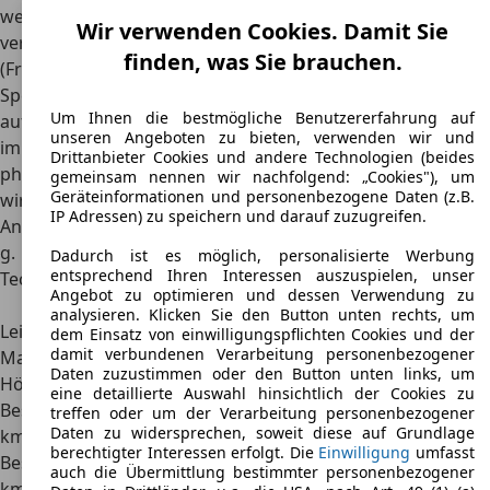
welcher Performance das Hypercar imstande ist,
Wir verwenden Cookies. Damit Sie
verdeutlichen Informationen des Herstellers aus Molsheim
finden, was Sie brauchen.
(Frankreich) über die Rennversion: Der Wagen sei für
Top
Speed bis 500 km/h
in der Lage, die Beschleunigung von 0
Um Ihnen die bestmögliche Benutzererfahrung auf
auf 100 km/h ist
in mickrigen 2,17 Sekunden
möglich. Das
unseren Angeboten zu bieten, verwenden wir und
imposante Drehmoment ist gleichbedeutend mit einer
Drittanbieter Cookies und andere Technologien (beides
physikalischen Herausforderung: Abhängig vom Tempo
gemeinsam nennen wir nachfolgend: „Cookies"), um
Geräteinformationen und personenbezogene Daten (z.B.
wirken auf den Bugatti Bolide knapp
drei Tonnen
IP Adressen) zu speichern und darauf zuzugreifen.
Anpressdruck
und seitliche
Beschleunigungskräfte bis 2,5
g
.
Dadurch ist es möglich, personalisierte Werbung
entsprechend Ihren Interessen auszuspielen, unser
Technische Daten des Bugatti Bolide im Überblick
:
Angebot zu optimieren und dessen Verwendung zu
Bauzeitraum
Seit 2020
analysieren. Klicken Sie den Button unten rechts, um
Leistung
1.600 PS (1.177 kW)
dem Einsatz von einwilligungspflichten Cookies und der
damit verbundenen Verarbeitung personenbezogener
Max. Drehmoment
1.600 Nm
Daten zuzustimmen oder den Button unten links, um
Höchstgeschwindigkeit
500 km/h
eine detaillierte Auswahl hinsichtlich der Cookies zu
Beschleunigung 0 – 100
2,17 s
treffen oder um der Verarbeitung personenbezogener
Daten zu widersprechen, soweit diese auf Grundlage
km/h
berechtigter Interessen erfolgt. Die
Einwilligung
umfasst
Beschleunigung 0 – 200
4,36 s
auch die Übermittlung bestimmter personenbezogener
km/h