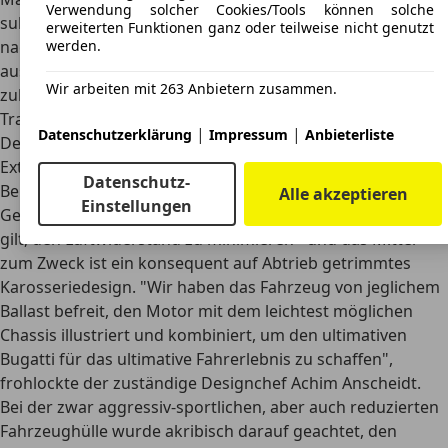
Verwendung solcher Cookies/Tools können solche
sukzessive ausgeliefert. Daher erübrigt sich auch die Frage
erweiterten Funktionen ganz oder teilweise nicht genutzt
nach der
Kfz-Finanzierung
. Immerhin ist nicht
werden.
ausgeschlossen, dass eines der Hypercars von Bugatti
Wir arbeiten mit 263 Anbietern zusammen.
zukünftig über
Auktionen
oder anderweitige
Transaktionen den Eigentümer wechselt.
|
|
Datenschutzerklärung
Impressum
Anbieterliste
Design
Exterieur
Datenschutz-
Bei der Formgebung des Bugatti Bolide ist neben dem
Alle akzeptieren
Einstellungen
Gewicht die
Aerodynamik das entscheidende Kriterium
. Es
gilt, den Luftwiderstand zu minimieren - und das Mittel
zum Zweck ist ein konsequent
auf Abtrieb getrimmtes
Karosseriedesign
. "Wir haben das Fahrzeug von jeglichem
Ballast befreit, den Motor mit dem leichtest möglichen
Chassis illustriert und kombiniert, um den ultimativen
Bugatti für das ultimative Fahrerlebnis zu schaffen",
frohlockte der zuständige Designchef Achim Anscheidt.
Bei der zwar aggressiv-sportlichen, aber auch reduzierten
Fahrzeughülle wurde akribisch darauf geachtet, den