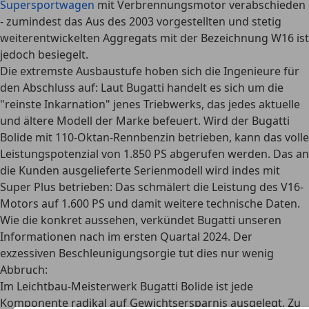
Supersportwagen
mit Verbrennungsmotor verabschieden
- zumindest das Aus des 2003 vorgestellten und stetig
weiterentwickelten Aggregats mit der Bezeichnung W16 ist
jedoch besiegelt.
Die extremste Ausbaustufe hoben sich die Ingenieure für
den Abschluss auf: Laut Bugatti handelt es sich um die
"reinste Inkarnation" jenes Triebwerks, das jedes aktuelle
und ältere Modell der Marke befeuert. Wird der Bugatti
Bolide mit 110-Oktan-Rennbenzin betrieben, kann das
volle
Leistungspotenzial von 1.850 PS
abgerufen werden. Das an
die Kunden ausgelieferte Serienmodell wird indes mit
Super Plus betrieben: Das schmälert die Leistung des V16-
Motors auf 1.600 PS und damit weitere technische Daten.
Wie die konkret aussehen, verkündet Bugatti unseren
Informationen nach im ersten Quartal 2024. Der
exzessiven Beschleunigungsorgie tut dies nur wenig
Abbruch:
Im Leichtbau-Meisterwerk Bugatti Bolide ist jede
Komponente radikal
auf Gewichtsersparnis ausgelegt
. Zu