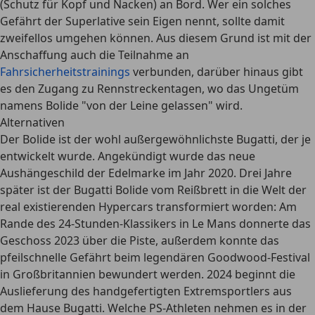
(Schutz für Kopf und Nacken)
an Bord. Wer ein solches
Gefährt der Superlative sein Eigen nennt, sollte damit
zweifellos umgehen können. Aus diesem Grund ist mit der
Anschaffung auch die Teilnahme an
Fahrsicherheitstrainings
verbunden, darüber hinaus gibt
es den Zugang zu Rennstreckentagen, wo das Ungetüm
namens Bolide "von der Leine gelassen" wird.
Alternativen
Der Bolide ist
der wohl außergewöhnlichste Bugatti
, der je
entwickelt wurde. Angekündigt wurde das neue
Aushängeschild der Edelmarke im Jahr 2020. Drei Jahre
später ist der Bugatti Bolide vom Reißbrett in
die Welt der
real existierenden Hypercars
transformiert worden: Am
Rande des 24-Stunden-Klassikers in Le Mans donnerte das
Geschoss 2023 über die Piste, außerdem konnte das
pfeilschnelle Gefährt beim legendären Goodwood-Festival
in Großbritannien bewundert werden.
2024 beginnt die
Auslieferung
des handgefertigten Extremsportlers aus
dem Hause Bugatti. Welche PS-Athleten nehmen es in der