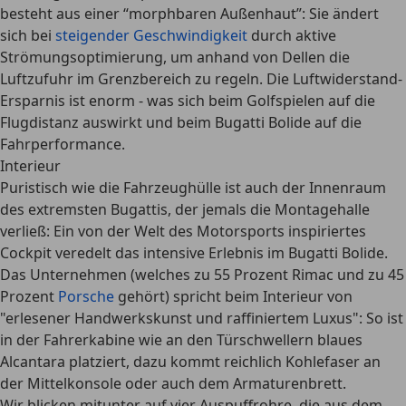
besteht aus einer “morphbaren Außenhaut”: Sie ändert
sich bei
steigender Geschwindigkeit
durch aktive
Strömungsoptimierung, um anhand von Dellen
die
Luftzufuhr im Grenzbereich
zu regeln. Die Luftwiderstand-
Ersparnis ist enorm - was sich beim Golfspielen auf die
Flugdistanz auswirkt und beim Bugatti Bolide auf die
Fahrperformance.
Interieur
Puristisch wie die Fahrzeughülle ist auch der
Innenraum
des extremsten Bugattis
, der jemals die Montagehalle
verließ: Ein von der Welt des Motorsports inspiriertes
Cockpit veredelt das
intensive Erlebnis im Bugatti Bolide
.
Das Unternehmen (welches zu 55 Prozent Rimac und zu 45
Prozent
Porsche
gehört) spricht beim Interieur von
"erlesener Handwerkskunst und raffiniertem Luxus": So ist
in der Fahrerkabine wie an den Türschwellern
blaues
Alcantara
platziert, dazu kommt
reichlich Kohlefaser an
der Mittelkonsole oder auch dem Armaturenbrett
.
Wir blicken mitunter auf vier
Auspuffrohre, die aus dem