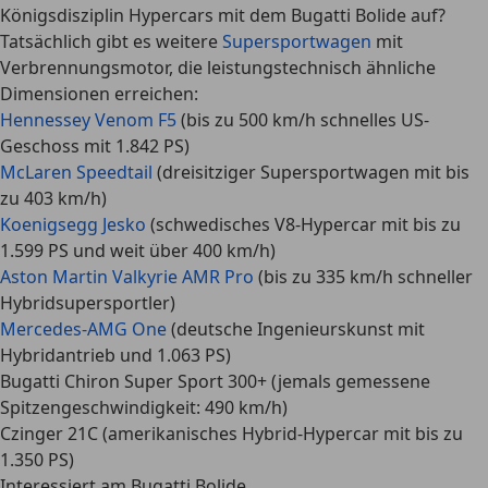
Königsdisziplin Hypercars mit dem Bugatti Bolide auf?
Tatsächlich gibt es weitere
Supersportwagen
mit
Verbrennungsmotor, die leistungstechnisch ähnliche
Dimensionen erreichen:
Hennessey Venom F5
(bis zu 500 km/h schnelles US-
Geschoss mit 1.842 PS)
McLaren Speedtail
(dreisitziger Supersportwagen mit bis
zu 403 km/h)
Koenigsegg Jesko
(schwedisches V8-Hypercar mit bis zu
1.599 PS und weit über 400 km/h)
Aston Martin Valkyrie AMR Pro
(bis zu 335 km/h schneller
Hybridsupersportler)
Mercedes-AMG One
(deutsche Ingenieurskunst mit
Hybridantrieb und 1.063 PS)
Bugatti Chiron Super Sport 300+ (jemals gemessene
Spitzengeschwindigkeit: 490 km/h)
Czinger 21C (amerikanisches Hybrid-Hypercar mit bis zu
1.350 PS)
Interessiert am Bugatti Bolide