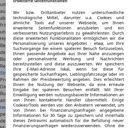
Erweiterte Seitenfunktionen
um einen Bugatti Bolide zu kaufen - lediglich dafür
ausgelegt, Rennwagen-Enthusiasten
Einsätze auf
Wir bzw. Drittanbieter nutzen unterschiedliche
abgesperrten Strecken
zu ermöglichen. Abseits davon
technologische Mittel, darunter u.a. Cookies und
ähnliche Tools auf unserer Webseite, um Ihnen
fristen Hypercars in der Regel ein Dasein als
Wertanlage
erweiterte Seitenfunktionen anzubieten und ein
und Teil privater Fahrzeugsammlungen
.
verbessertes Nutzungserlebnis zu gewährleisten. Durch
Hoffnungen, dass der Bugatti Bolide auch eine
diese erweiterten Funktionalitäten ermöglichen wir die
Personalisierung unseres Angebotes - etwa, um Ihre
Betriebserlaubnis für öffentliche Straßen
erhält, schiebt
Suchvorgänge bei einem späteren Besuch fortzusetzen,
der Anbieter auf Nachfrage einen Riegel vor: “Der Bugatti
Ihnen passende Angebote aus Ihrer Nähe anzuzeigen
Bolide wurde ausschließlich für den Einsatz auf der
oder personalisierte Werbung und Nachrichten
bereitzustellen und diese auszuwerten. Wir speichern
Rennstrecke konzipiert (...) Auch in Zukunft ist
keine
Ihre E-Mail-Adresse lokal, wenn Sie diese für
Straßenzulassung
geplant”, erklärt uns ein Sprecher.
gespeicherte Suchanfragen, Lieblingsfahrzeuge oder im
Preis
Rahmen der Preisbewertung angeben. Dies erleichtert
Ihnen die Nutzung der Webseite, da eine erneute
Die
vier Millionen Euro Kaufpreis
(ohne Steuer) für den
Eingabe bei späteren Besuchen entfällt. Mit Ihrer
Bugatti Bolide können Interessenten nun ohnehin
Einwilligung werden nutzungsbasierte Informationen an
anderweitig verplanen. Denn wer mit der Anschaffung des
von Ihnen kontaktierte Händler übermittelt. Einige
Cookies/Tools werden von den Anbietern verwendet, um
teuren Edelflitzers
liebäugelt, müsste wohl schon
von Ihnen bei Finanzierungsanfragen angegebene
persönlich bei einem Eigentümer vorstellig werden:
Jedes
Informationen für 30 Tage zu speichern und innerhalb
der 40 geplanten Exemplare ist vergriffen
, in der
dieses Zeitraums automatisch für die Befüllung neuer
Finanzierungsanfragen wiederzuverwenden. Ohne die
Manufaktur in Molsheim handgefertigt - und ab 2024