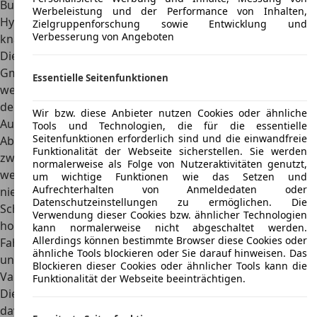
Bugatti Bolide. Die Maße weisen für das optimierte
Werbeleistung und der Performance von Inhalten,
Hypercar eine größere Länge aus, dazu ist der
Bolide
Zielgruppenforschung sowie Entwicklung und
Verbesserung von Angeboten
knapp 20 Zentimeter flacher
(ein Meter gegenüber 1,20 m).
Die für die Entwicklung zuständige Bugatti Engineering
GmbH (Sitz in Wolfsburg) vollzog für das Leichtbau-Projekt
Essentielle Seitenfunktionen
weitere, wesentliche Änderungen am
Carbon-Monocoque,
dem Kühlsystem, der Getriebeeinheit und der
Wir bzw. diese Anbieter nutzen Cookies oder ähnliche
Aufhängung
. Hauptverantwortlich für das beachtliche
Tools und Technologien, die für die essentielle
Seitenfunktionen erforderlich sind und die einwandfreie
Abspecken gegenüber dem Chiron (Leergewicht knapp
Funktionalität der Webseite sicherstellen. Sie werden
zwei Tonnen) ist das Fahrgestell, wie Bugatti erläutert. Ein
normalerweise als Folge von Nutzeraktivitäten genutzt,
weiterer Grund, warum der Bugatti Bolide ein dermaßen
um wichtige Funktionen wie das Setzen und
Aufrechterhalten von Anmeldedaten oder
niedriges
Gewicht von knapp 1,5 Tonnen
aufweist:
Datenschutzeinstellungen zu ermöglichen. Die
Schraub- und Verbindungselemente bestehen aus
Verwendung dieser Cookies bzw. ähnlicher Technologien
hochfestem Titan, bei weiteren Komponenten des
kann normalerweise nicht abgeschaltet werden.
Allerdings können bestimmte Browser diese Cookies oder
Fahrwerks (und der Karosserie) wurde eine
in der Luft-
ähnliche Tools blockieren oder Sie darauf hinweisen. Das
und Raumfahrt übliche Titanlegierung
verwendet.
Blockieren dieser Cookies oder ähnlicher Tools kann die
Varianten
Funktionalität der Webseite beeinträchtigen.
Die atemberaubenden Leistungsdaten haben 40 Personen
davon überzeugt, mehrere Millionen Euro aufzutreiben,