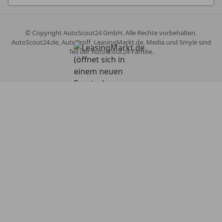
© Copyright
AutoScout24 GmbH. Alle Rechte vorbehalten.
AutoScout24.de, AutoProff, LeasingMarkt.de, Media und Smyle sind
Teil der AutoScout24-Familie.