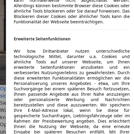
kann normalerweise nicht abgeschaltet werden.
Allerdings können bestimmte Browser diese Cookies oder
ähnliche Tools blockieren oder Sie darauf hinweisen. Das
Blockieren dieser Cookies oder ähnlicher Tools kann die
Funktionalität der Webseite beeinträchtigen.
Erweiterte Seitenfunktionen
Wir bzw. Drittanbieter nutzen unterschiedliche
technologische Mittel, darunter u.a. Cookies und
ähnliche Tools auf unserer Webseite, um Ihnen
erweiterte Seitenfunktionen anzubieten und ein
verbessertes Nutzungserlebnis zu gewährleisten. Durch
diese erweiterten Funktionalitäten ermöglichen wir die
Personalisierung unseres Angebotes - etwa, um Ihre
Opel Corsa vs. Ford Fiesta: Welcher Gebrauchtwagen lohnt
Suchvorgänge bei einem späteren Besuch fortzusetzen,
Ihnen passende Angebote aus Ihrer Nähe anzuzeigen
sich mehr?
oder personalisierte Werbung und Nachrichten
Sie gehören auch gebraucht zu absoluten Bestsellern.
bereitzustellen und diese auszuwerten. Wir speichern
Während der Ford Fiesta MK7 als Fahrmaschine mit
Ihre E-Mail-Adresse lokal, wenn Sie diese für
gespeicherte Suchanfragen, Lieblingsfahrzeuge oder im
knackigem Fahrwerk, spritzigem Motor und sportlicher
Rahmen der Preisbewertung angeben. Dies erleichtert
Optik begeistert, punktet der Opel Corsa E mit
Ihnen die Nutzung der Webseite, da eine erneute
unkomplizierten Saugmotoren, hoher
Eingabe bei späteren Besuchen entfällt. Mit Ihrer