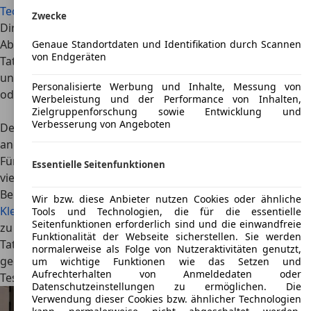
Technische Daten
Tata Indica
Zwecke
Direkt zu
Abhängig von Land und Baujahr bot das Unternehmen den
Genaue Standortdaten und Identifikation durch Scannen
von Endgeräten
Tata Indica als fünftürige Fließhecklimousine und zum Teil
unter anderem Namen auch als viertüriges Stufenheck
Personalisierte Werbung und Inhalte, Messung von
oder in einer Kombiversion an.
Werbeleistung und der Performance von Inhalten,
Zielgruppenforschung sowie Entwicklung und
Verbesserung von Angeboten
Der Tata Indica wird in Europa als Benziner und Diesel
angeboten
Für die Motorisierung des
Indica
nutzte der Hersteller in
Essentielle Seitenfunktionen
vielen europäischen Ländern ab dem Baujahr 2008 ein
Benzinaggregat mit 1,2 Litern Hubraum, das dem
Wir bzw. diese Anbieter nutzen Cookies oder ähnliche
Kleinwagen
aus indischer Produktion eine Leistung von bis
Tools und Technologien, die für die essentielle
Seitenfunktionen erforderlich sind und die einwandfreie
zu 55 kW (75 PS) bereitstellte. Als Selbstzünder konnte der
Funktionalität der Webseite sicherstellen. Sie werden
Tata Indica mit einem 1,3 Liter Common-Rail-Triebwerk
normalerweise als Folge von Nutzeraktivitäten genutzt,
geordert werden."
um wichtige Funktionen wie das Setzen und
Aufrechterhalten von Anmeldedaten oder
Testberichte
Datenschutzeinstellungen zu ermöglichen. Die
Verwendung dieser Cookies bzw. ähnlicher Technologien