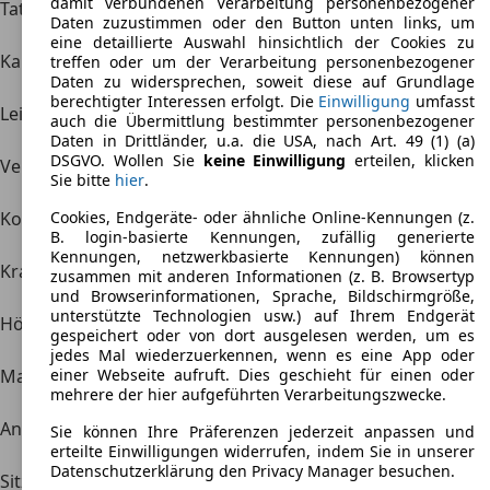
damit verbundenen Verarbeitung personenbezogener
Tata Indica Eckdaten
Daten zuzustimmen oder den Button unten links, um
eine detaillierte Auswahl hinsichtlich der Cookies zu
Karosserie
Limousine
treffen oder um der Verarbeitung personenbezogener
Daten zu widersprechen, soweit diese auf Grundlage
berechtigter Interessen erfolgt. Die
Einwilligung
umfasst
Leistung
52–62 kW (71–84 PS)
auch die Übermittlung bestimmter personenbezogener
Daten in Drittländer, u.a. die USA, nach Art. 49 (1) (a)
DSGVO. Wollen Sie
keine Einwilligung
erteilen, klicken
Verbrauch (komb.)
4.9–6.4 l/100km
Sie bitte
hier
.
Cookies, Endgeräte- oder ähnliche Online-Kennungen (z.
Kofferraum
220–610 l
B. login-basierte Kennungen, zufällig generierte
Kennungen, netzwerkbasierte Kennungen) können
Kraftstoff
Benzin, Diesel
zusammen mit anderen Informationen (z. B. Browsertyp
und Browserinformationen, Sprache, Bildschirmgröße,
unterstützte Technologien usw.) auf Ihrem Endgerät
Höchstgeschwindigkeit
155–160 km/h
gespeichert oder von dort ausgelesen werden, um es
jedes Mal wiederzuerkennen, wenn es eine App oder
einer Webseite aufruft. Dies geschieht für einen oder
Maße (L/B/H)
3675 x 1625 x 1500 mm
mehrere der hier aufgeführten Verarbeitungszwecke.
Antrieb
Vorderradantrieb
Sie können Ihre Präferenzen jederzeit anpassen und
erteilte Einwilligungen widerrufen, indem Sie in unserer
Datenschutzerklärung den Privacy Manager besuchen.
Sitze
5