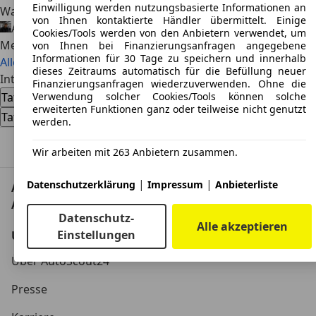
Einwilligung werden nutzungsbasierte Informationen an
Wartungsfreundlichkeit und günstigen Unterhaltskosten.
von Ihnen kontaktierte Händler übermittelt. Einige
Alexander Nocker
07.08.2026 · Ø 1 Min. Lesezeit
Cookies/Tools werden von den Anbietern verwendet, um
Mehr lesen
von Ihnen bei Finanzierungsanfragen angegebene
Informationen für 30 Tage zu speichern und innerhalb
Alle Testberichte
dieses Zeitraums automatisch für die Befüllung neuer
Interessiert am Tata Indica
Finanzierungsanfragen wiederzuverwenden. Ohne die
Tata Indica Gebrauchtwagen
Tata Indica Neuwagen
Verwendung solcher Cookies/Tools können solche
erweiterten Funktionen ganz oder teilweise nicht genutzt
Tata Indica Händlerangebote
werden.
Nach Oben
Wir arbeiten mit 263 Anbietern zusammen.
|
|
Datenschutzerklärung
Impressum
Anbieterliste
AutoScout24: Europaweit der größte Online-
Automarkt.
Datenschutz-
Alle akzeptieren
Einstellungen
Unternehmen
Über AutoScout24
Presse