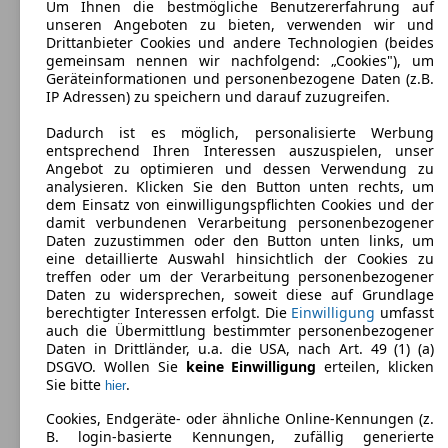
Um Ihnen die bestmögliche Benutzererfahrung auf
Audi A7 Sportback Diesel
(
Seit 2018
)
unseren Angeboten zu bieten, verwenden wir und
Drittanbieter Cookies und andere Technologien (beides
gemeinsam nennen wir nachfolgend: „Cookies"), um
Maße (L/B/H):
Geräteinformationen und personenbezogene Daten (z.B.
ab 4979 x 1908 x 1417 mm
IP Adressen) zu speichern und darauf zuzugreifen.
Leistung:
255 KW (347 PS)
Dadurch ist es möglich, personalisierte Werbung
Türen:
entsprechend Ihren Interessen auszuspielen, unser
5
Angebot zu optimieren und dessen Verwendung zu
Sitze:
analysieren. Klicken Sie den Button unten rechts, um
4
dem Einsatz von einwilligungspflichten Cookies und der
Kofferraum:
damit verbundenen Verarbeitung personenbezogener
525 - 525 Liter
Daten zuzustimmen oder den Button unten links, um
Anhängelast:
eine detaillierte Auswahl hinsichtlich der Cookies zu
2100 kg
treffen oder um der Verarbeitung personenbezogener
Daten zu widersprechen, soweit diese auf Grundlage
berechtigter Interessen erfolgt. Die
Einwilligung
umfasst
auch die Übermittlung bestimmter personenbezogener
Daten in Drittländer, u.a. die USA, nach Art. 49 (1) (a)
DSGVO. Wollen Sie
keine Einwilligung
erteilen, klicken
Sie bitte
.
hier
Audi A7 Sportback
(
2010 - 2018
)
Cookies, Endgeräte- oder ähnliche Online-Kennungen (z.
B. login-basierte Kennungen, zufällig generierte
Maße (L/B/H):