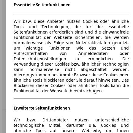
Essentielle Seitenfunktionen
Über AutoScout24
Presse
Wir bzw. diese Anbieter nutzen Cookies oder ähnliche
Tools und Technologien, die für die essentielle
Karriere
Seitenfunktionen erforderlich sind und die einwandfreie
Funktionalität der Webseite sicherstellen. Sie werden
Werbung
normalerweise als Folge von Nutzeraktivitäten genutzt,
um wichtige Funktionen wie das Setzen und
AGB
Aufrechterhalten von Anmeldedaten oder
Datenschutzeinstellungen zu ermöglichen. Die
Datenschutz
Verwendung dieser Cookies bzw. ähnlicher Technologien
kann normalerweise nicht abgeschaltet werden.
Impressum
Allerdings können bestimmte Browser diese Cookies oder
Erklärung zur Barrierefreiheit
ähnliche Tools blockieren oder Sie darauf hinweisen. Das
Blockieren dieser Cookies oder ähnlicher Tools kann die
Funktionalität der Webseite beeinträchtigen.
Service
Händler
Erweiterte Seitenfunktionen
In Verbindung bleiben
Wir bzw. Drittanbieter nutzen unterschiedliche
technologische Mittel, darunter u.a. Cookies und
ähnliche Tools auf unserer Webseite, um Ihnen
AutoScout24 für iOS