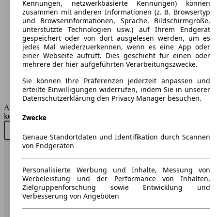
Kennungen, netzwerkbasierte Kennungen) können
ab 4980 x 1911 x 1408 mm
zusammen mit anderen Informationen (z. B. Browsertyp
Leistung:
und Browserinformationen, Sprache, Bildschirmgröße,
320 KW (435 PS)
unterstützte Technologien usw.) auf Ihrem Endgerät
Türen:
gespeichert oder von dort ausgelesen werden, um es
5
jedes Mal wiederzuerkennen, wenn es eine App oder
Sitze:
einer Webseite aufruft. Dies geschieht für einen oder
4
mehrere der hier aufgeführten Verarbeitungszwecke.
Kofferraum:
535 - 1390 Liter
Sie können Ihre Präferenzen jederzeit anpassen und
Anhängelast:
erteilte Einwilligungen widerrufen, indem Sie in unserer
2100 kg
Datenschutzerklärung den Privacy Manager besuchen.
AutoScout24 GmbH übernimmt für die Richtigkeit der Angaben
keine Gewähr.
Zwecke
Neu kaufen
Gebraucht kaufen
Genaue Standortdaten und Identifikation durch Scannen
von Endgeräten
Nach Oben
Personalisierte Werbung und Inhalte, Messung von
Werbeleistung und der Performance von Inhalten,
AutoScout24: Europaweit der größte Online-Automarkt.
Zielgruppenforschung sowie Entwicklung und
Verbesserung von Angeboten
Unternehmen