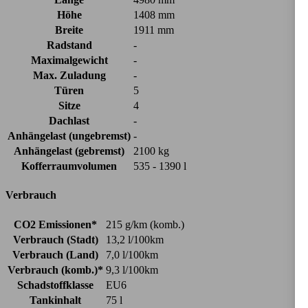
Höhe
1408 mm
Breite
1911 mm
Radstand
-
Maximalgewicht
-
Max. Zuladung
-
Türen
5
Sitze
4
Dachlast
-
Anhängelast (ungebremst)
-
Anhängelast (gebremst)
2100 kg
Kofferraumvolumen
535 - 1390 l
Verbrauch
CO2 Emissionen*
215 g/km (komb.)
Verbrauch (Stadt)
13,2 l/100km
Verbrauch (Land)
7,0 l/100km
Verbrauch (komb.)*
9,3 l/100km
Schadstoffklasse
EU6
Tankinhalt
75 l