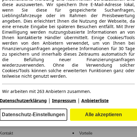
diese auszuwerten. Wir speichern Ihre E-Mail-Adresse lokal,
wenn Sie diese für gespeicherte Suchanfragen,
Lieblingsfahrzeuge oder im Rahmen der Preisbewertung
angeben. Dies erleichtert Ihnen die Nutzung der Webseite, da
eine erneute Eingabe bei späteren Besuchen entfällt. Mit Ihrer
Einwilligung werden nutzungsbasierte Informationen an von
Ihnen kontaktierte Händler übermittelt. Einige Cookies/Tools
werden von den Anbietern verwendet, um von Ihnen bei
Finanzierungsanfragen angegebene Informationen für 30 Tage
ne Gewähr.
zu speichern und innerhalb dieses Zeitraums automatisch für
die Befüllung neuer Finanzierungsanfragen
wiederzuverwenden. Ohne die Verwendung solcher
Cookies/Tools können solche erweiterten Funktionen ganz oder
teilweise nicht genutzt werden.
-Automarkt.
Wir arbeiten mit 263 Anbietern zusammen.
e
Händler
|
|
Datenschutzerklärung
Impressum
Anbieterliste
Hilfe
Anmelden
Datenschutz-Einstellungen
Alle akzeptieren
Kodex
Registrieren
Kontakt
Vorteile