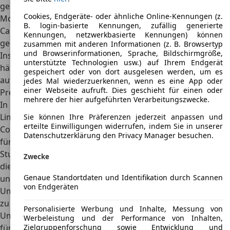
gezogene Seitenverglasung im Heck von den anderen
Cookies, Endgeräte- oder ähnliche Online-Kennungen (z.
Modellen. Solche Sonderkonstruktionen, aber auch
B. login-basierte Kennungen, zufällig generierte
Cabrios und Coupés besitzen bis heute aufgrund der
Kennungen, netzwerkbasierte Kennungen) können
geringen Produktionszahlen einen hohen Seltenheitswert.
zusammen mit anderen Informationen (z. B. Browsertyp
und Browserinformationen, Sprache, Bildschirmgröße,
Insgesamt wurden die Stufenhecklimousinen am
unterstützte Technologien usw.) auf Ihrem Endgerät
häufigsten hergestellt, alle anderen Karosserieformen sind
gespeichert oder von dort ausgelesen werden, um es
auf dem Gebrauchtwagenmarkt nur schwer zu finden.
jedes Mal wiederzuerkennen, wenn es eine App oder
einer Webseite aufruft. Dies geschieht für einen oder
Preis
mehrere der hier aufgeführten Verarbeitungszwecke.
In den 1960er-Jahren war der Wartburg 312 als Standard-
Limousine ab rund 16.000 DM zu bekommen, für das
Sie können Ihre Präferenzen jederzeit anpassen und
erteilte Einwilligungen widerrufen, indem Sie in unserer
Coupé mit Hardtop zahlte man etwa 25.000 DM. Die Preise
Datenschutzerklärung den Privacy Manager besuchen.
für Gebrauchtwagen variieren sehr stark. Modelle mit
Stufenheck sind schon für unter 1.000 Euro erhältlich. Für
Zwecke
die seltenen Modelle, wie z.B. das Coupé zahlen die Käufer
Genaue Standortdaten und Identifikation durch Scannen
und Käuferinnen bis zu 30.000 Euro.
von Endgeräten
Um den Wartburg im öffentlichen Straßenverkehr fahren
zu dürfen, benötigt man ein
Oldtimer-Kennzeichen
, eine
Personalisierte Werbung und Inhalte, Messung von
Umweltplakette hingegen ist nicht notwendig. Die Kosten
Werbeleistung und der Performance von Inhalten,
Zielgruppenforschung sowie Entwicklung und
für das Kennzeichen betragen 40 Euro. Durch dieses H-