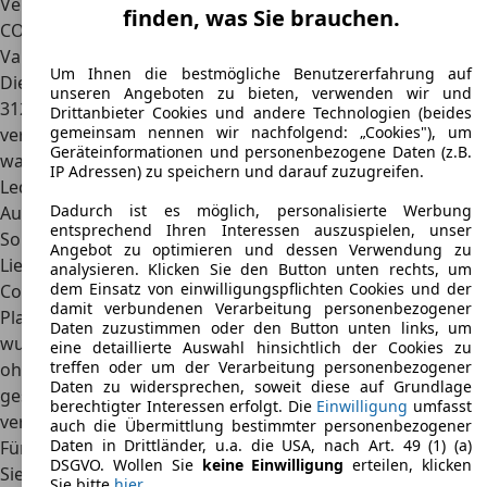
Verbrauch
8,4 l
finden, was Sie brauchen.
CO2-Emissionen
195 g/km
Varianten
Um Ihnen die bestmögliche Benutzererfahrung auf
Die Auswahl an verschiedenen Varianten des Wartburg
unseren Angeboten zu bieten, verwenden wir und
312 war überschaubar: Es gab
keine Möglichkeit zwischen
Drittanbieter Cookies und andere Technologien (beides
gemeinsam nennen wir nachfolgend: „Cookies"), um
verschiedenen Motorisierungen zu wählen
, ebenso wenig
Geräteinformationen und personenbezogene Daten (z.B.
waren verschiedenen Ausstattungsvarianten erhältlich.
IP Adressen) zu speichern und darauf zuzugreifen.
Lediglich verschiedene Karosserieformen standen zur
Dadurch ist es möglich, personalisierte Werbung
Auswahl.
entsprechend Ihren Interessen auszuspielen, unser
So wurden eine
Limousine, ein fünftüriger Kombi, ein
Angebot zu optimieren und dessen Verwendung zu
Lieferwagen mit offener Pickup-Ladefläche, ein zweitüriges
analysieren. Klicken Sie den Button unten rechts, um
dem Einsatz von einwilligungspflichten Cookies und der
Coupé sowie ein viersitziges Cabriolet
angeboten. Die
damit verbundenen Verarbeitung personenbezogener
Plattform, auf der die Karosserie einfach aufgesetzt
Daten zuzustimmen oder den Button unten links, um
wurde, blieb dabei immer die gleiche. Das Cabriolet konnte
eine detaillierte Auswahl hinsichtlich der Cookies zu
treffen oder um der Verarbeitung personenbezogener
ohne zusätzlichen Konstruktionsaufwand von den
Daten zu widersprechen, soweit diese auf Grundlage
geschlossenen Limousinen abgeleitet werden und
berechtigter Interessen erfolgt. Die
Einwilligung
umfasst
verfügte über eine Faltdacheinlage.
auch die Übermittlung bestimmter personenbezogener
Daten in Drittländer, u.a. die USA, nach Art. 49 (1) (a)
Für den Kombi gab es die sogenannte
„Camping“-Variante
.
DSGVO. Wollen Sie
keine Einwilligung
erteilen, klicken
Sie unterschied sich durch die bis in den Dachaufbau
Sie bitte
hier
.