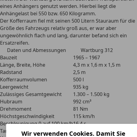
eines Anhängers genutzt werden. Hierbei liegt die
Anhängelast bei 550 bzw. 650 Kilogramm.
Der Kofferraum fiel mit seinen 500 Litern Stauraum für die
Größe des Fahrzeugs relativ groß aus, er war aber
ungewöhnlich flach und lang, darunter befand sich ein
Ersatzreifen.
Daten und Abmessungen
Wartburg 312
Bauzeit
1965 – 1967
Länge, Breite, Höhe
4,3 m x 1,6 m x 1,5 m
Radstand
2,5 m
Kofferraumvolumen
500 l
Leergewicht
935 kg
Zulässiges Gesamtgewicht
1.300 – 1.500 kg
Hubraum
992 cm³
Drehmoment
81 Nm
Höchstgeschwindigkeit
115 km/h
Beschleunigung 0 auf 100 km/h
16,4 s
Tankvolumen
45 l
Wir verwenden Cookies. Damit Sie