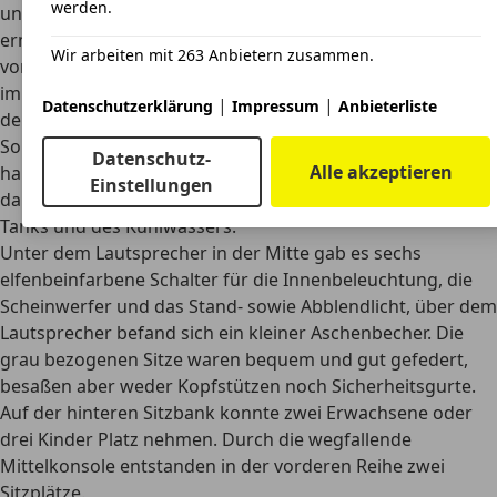
werden.
unteren Drittel etwas kleiner, um mehr Beinfreiheit zu
ermöglichen. Die komplette Lenksäule stammte schon
Wir arbeiten mit 263 Anbietern zusammen.
vom späteren 353-Modell. Für das Armaturenbrett konnte
im Zubehörhandel der DDR eine Reling gekauft werden,
|
|
Datenschutzerklärung
Impressum
Anbieterliste
deren Befestigung mit Saugnäpfen aufgrund der
Sonneneinstrahlung allerdings nicht besonders lang
Datenschutz-
Alle akzeptieren
haltbar war. Ganz links befand sich das Zündschloss,
Einstellungen
daneben der Tacho und die Anzeigen für die Füllstände des
Tanks und des Kühlwassers.
Unter dem Lautsprecher in der Mitte gab es sechs
elfenbeinfarbene Schalter für die Innenbeleuchtung, die
Scheinwerfer und das Stand- sowie Abblendlicht, über dem
Lautsprecher befand sich ein kleiner Aschenbecher. Die
grau bezogenen Sitze waren bequem und gut gefedert
,
besaßen aber weder Kopfstützen noch Sicherheitsgurte.
Auf der hinteren Sitzbank konnte zwei Erwachsene oder
drei Kinder Platz nehmen. Durch die wegfallende
Mittelkonsole entstanden in der vorderen Reihe zwei
Sitzplätze.