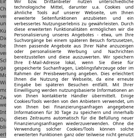
Einfassungen für die Rundscheinwerfer fanden sich
Wir bzw. Drittanbieter nutzen unterschiedliche
technologische Mittel, darunter u.a. Cookies und
Chrom-Details. Rundum war das Fahrzeug großzügig
ähnliche Tools auf unserer Webseite, um Ihnen
verglast, die Radkästen waren rechteckig ausgeschnitten
erweiterte Seitenfunktionen anzubieten und ein
und ein gelochtes Metallgitter diente der Verkleidung der
verbessertes Nutzungserlebnis zu gewährleisten. Durch
diese erweiterten Funktionalitäten ermöglichen wir die
Kühleröffnung.
Personalisierung unseres Angebotes - etwa, um Ihre
Die 13-Zoll-Räder waren mit ungewöhnlichen Felgen
Suchvorgänge bei einem späteren Besuch fortzusetzen,
bestückt. Auf der Motorhaube befand sich eine
Ihnen passende Angebote aus Ihrer Nähe anzuzeigen
oder personalisierte Werbung und Nachrichten
vereinfachte Version des farbigen Wartburg-Logos in
bereitzustellen und diese auszuwerten. Wir speichern
Schwarz-Weiß, an der vorderen Kante der Motorhaube
Ihre E-Mail-Adresse lokal, wenn Sie diese für
gab es den charakteristischen WARTBURG-Schriftzug. Die
gespeicherte Suchanfragen, Lieblingsfahrzeuge oder im
Rahmen der Preisbewertung angeben. Dies erleichtert
Modelle mit Schiebedach verfügten außerdem über einen
Ihnen die Nutzung der Webseite, da eine erneute
Windabweiser, der an der vorderen Kante des Dachs
Eingabe bei späteren Besuchen entfällt. Mit Ihrer
montiert wurde. Es konnte zwischen einer
Einwilligung werden nutzungsbasierte Informationen an
von Ihnen kontaktierte Händler übermittelt. Einige
Zweifarblackierung in Grau-Weiß oder Blau-Weiß gewählt
Cookies/Tools werden von den Anbietern verwendet, um
werden.
von Ihnen bei Finanzierungsanfragen angegebene
Interieur
Informationen für 30 Tage zu speichern und innerhalb
dieses Zeitraums automatisch für die Befüllung neuer
Durch die Übernahme der Karosserie vom 311er-Modell
Finanzierungsanfragen wiederzuverwenden. Ohne die
blieb die
bewährte Großräumigkeit
auch im Wartburg 312
Verwendung solcher Cookies/Tools können solche
erhalten. Das schmucklose, schwarze Lenkrad war im
erweiterten Funktionen ganz oder teilweise nicht genutzt