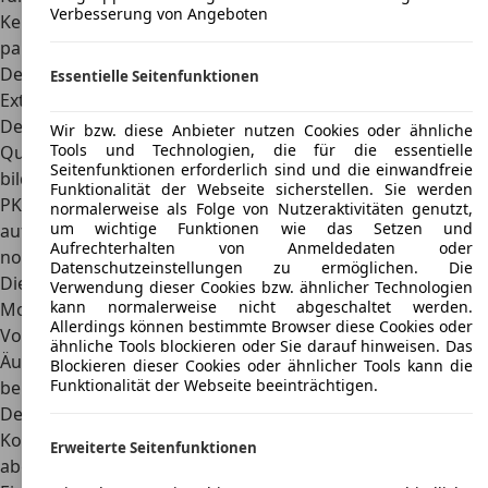
Verbesserung von Angeboten
Kennzeichen lässt sich bei der Kfz-Steuer sparen, die
pauschal rund 190 Euro im Jahr beträgt.
Design
Essentielle Seitenfunktionen
Exterieur
Der Wartburg 312 besaß ein aus einem Rahmen und
Wir bzw. diese Anbieter nutzen Cookies oder ähnliche
Tools und Technologien, die für die essentielle
Querstreben zusammengeschweißten Chassis, dieses
Seitenfunktionen erforderlich sind und die einwandfreie
bildete
über viele Jahrzehnte die Konstruktionslage im
Funktionalität der Webseite sicherstellen. Sie werden
PKW-Bau
, da die verschiedenen Karosserien einfach
normalerweise als Folge von Nutzeraktivitäten genutzt,
um wichtige Funktionen wie das Setzen und
aufgesetzt werden konnten. Heute findet diese Bauweise
Aufrechterhalten von Anmeldedaten oder
noch bei Nutzfahrzeugen Anwendung.
Datenschutzeinstellungen zu ermöglichen. Die
Die 312er-Modelle spiegelten den
typischen Stil eines
Verwendung dieser Cookies bzw. ähnlicher Technologien
kann normalerweise nicht abgeschaltet werden.
Modells der 1950er-Jahre
wider, da das Design des
Allerdings können bestimmte Browser diese Cookies oder
Vorgängermodells 311 bis ins Detail übernommen wurde.
ähnliche Tools blockieren oder Sie darauf hinweisen. Das
Äußerlich ähnelte das Fahrzeug, speziell mit der
Blockieren dieser Cookies oder ähnlicher Tools kann die
Funktionalität der Webseite beeinträchtigen.
beigefarbenen Lackierung, den US-Klassikern aus James-
Dean-Filmen. Sowohl die Motorhaube, als auch die
Kofferraumabdeckung und die Kotflügel besaßen
Erweiterte Seitenfunktionen
abgerundete Formen. An den Stoßstangen und den