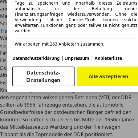
erlangte Wartburg internationale Anerkennung wie keine
Tage zu speichern und innerhalb dieses Zeitraums
andere Automarke der DDR.
automatisch für die Befüllung neuer
Finanzierungsanfragen wiederzuverwenden. Ohne die
Markenhistorie
Verwendung solcher Cookies/Tools können solche
Seinen Namen erhielt das im Jahr 1956 noch vor dem
erweiterten Funktionen ganz oder teilweise nicht genutzt
Trabant
vorgestellte Automodell von der Wartburg, dem
werden.
Wahrzeichen des Produktionsstandorts Eisenach. Zugleich
Wir arbeiten mit 263 Anbietern zusammen.
verwies die Bezeichnung auf die lange
Fahrzeugbautradition dieser Stadt: Das Automobilwerk
|
|
Datenschutzerklärung
Impressum
Anbieterliste
Eisenach gehörte zu den ersten Pkw-Herstellern
Deutschlands, und die Marke Wartburg war eine der
Datenschutz-
ältesten des Landes. Bereits im Jahr 1898 brachten die
Alle akzeptieren
Einstellungen
Eisenacher mit dem
Wartburg-Motorwagen ihr erstes
Kraftfahrzeug
mit Verbrennungsmotor auf den Markt. In
den sogenannten volkseigenen Betrieben (VEB) der DDR
sollten ab 1956 Fahrzeuge entstehen, die automobile
Grundbedürfnisse der ostdeutschen Bürger befriedigen
konnten. So hatten sich bereits bis Mitte der 1950er Jahre
das Mittelklasseauto Wartburg und der Kleinwagen
Trabant als die Topmodelle der DDR positioniert.