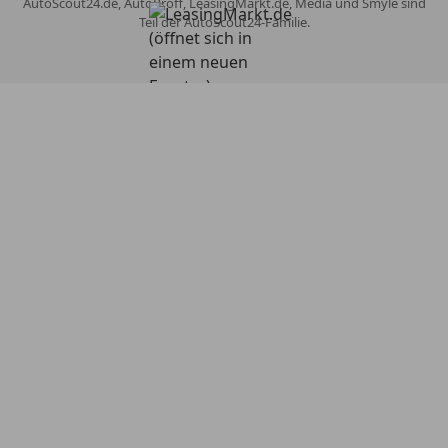
AutoScout24.de, AutoProff, LeasingMarkt.de, Media und Smyle sind
Teil der AutoScout24-Familie.