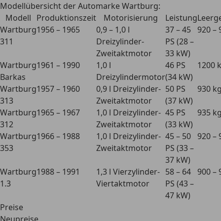
Modellübersicht der Automarke Wartburg:
Modell
Produktionszeit
Motorisierung
Leistung
Leerg
Wartburg
1956 – 1965
0,9 – 1,0 l
37 – 45
920 – 
311
Dreizylinder-
PS (28 –
Zweitaktmotor
33 kW)
Wartburg
1961 – 1990
1,0 l
46 PS
1200 
Barkas
Dreizylindermotor
(34 kW)
Wartburg
1957 – 1960
0,9 l Dreizylinder-
50 PS
930 k
313
Zweitaktmotor
(37 kW)
Wartburg
1965 – 1967
1,0 l Dreizylinder-
45 PS
935 k
312
Zweitaktmotor
(33 kW)
Wartburg
1966 – 1988
1,0 l Dreizylinder-
45 – 50
920 – 
353
Zweitaktmotor
PS (33 –
37 kW)
Wartburg
1988 – 1991
1,3 l Vierzylinder-
58 – 64
900 – 
1.3
Viertaktmotor
PS (43 –
47 kW)
Preise
Neupreise