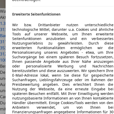
Wartburg Modelle im Überblick
Erweiterte Seitenfunktionen
Aktuelle Topmodelle
1.3
Wir bzw. Drittanbieter nutzen unterschiedliche
313
technologische Mittel, darunter u.a. Cookies und ähnliche
Tools auf unserer Webseite, um Ihnen erweiterte
Barkas
Seitenfunktionen anzubieten und ein verbessertes
311
Nutzungserlebnis zu gewährleisten. Durch diese
353
erweiterten Funktionalitäten ermöglichen wir die
Personalisierung unseres Angebotes - etwa, um Ihre
312
Suchvorgänge bei einem späteren Besuch fortzusetzen,
1000
Ihnen passende Angebote aus Ihrer Nähe anzuzeigen
Besonderheiten der Automarke Wartburg
oder personalisierte Werbung und Nachrichten
bereitzustellen und diese auszuwerten. Wir speichern Ihre
Der Wartburg wurde bereits seit dem Jahr 1956 produziert
E-Mail-Adresse lokal, wenn Sie diese für gespeicherte
und ist damit eine der ältesten ostdeutschen Automarken.
Suchanfragen, Lieblingsfahrzeuge oder im Rahmen der
Aufgrund der niedrigen Produktionszahlen zählen Coupés
Preisbewertung angeben. Dies erleichtert Ihnen die
Nutzung der Webseite, da eine erneute Eingabe bei
und Cabriolets von Wartburg zu den wertvollsten Classic
späteren Besuchen entfällt. Mit Ihrer Einwilligung werden
Cars aus DDR-Produktion.
nutzungsbasierte Informationen an von Ihnen kontaktierte
Durch die Kombination einer zeitgenössischen Karosserie
Händler übermittelt. Einige Cookies/Tools werden von den
Anbietern verwendet, um von Ihnen bei
mit zweckmäßiger Konzeption und Variantenvielfalt
Finanzierungsanfragen angegebene Informationen für 30