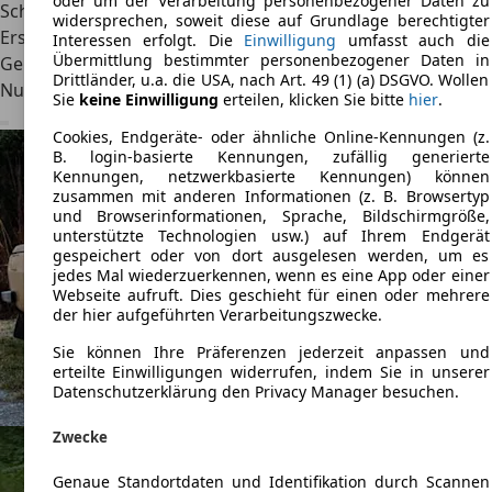
oder um der Verarbeitung personenbezogener Daten zu
Schwächen
widersprechen, soweit diese auf Grundlage berechtigter
Ersatzteile teils schwer erhältlich
Interessen erfolgt. Die
Einwilligung
umfasst auch die
Übermittlung bestimmter personenbezogener Daten in
Geringe Sicherheits- und Komfortstandards
Drittländer, u.a. die USA, nach Art. 49 (1) (a) DSGVO. Wollen
Nur noch als Oldtimer verfügbar
Sie
keine Einwilligung
erteilen, klicken Sie bitte
hier
.
Cookies, Endgeräte- oder ähnliche Online-Kennungen (z.
B. login-basierte Kennungen, zufällig generierte
Kennungen, netzwerkbasierte Kennungen) können
zusammen mit anderen Informationen (z. B. Browsertyp
und Browserinformationen, Sprache, Bildschirmgröße,
unterstützte Technologien usw.) auf Ihrem Endgerät
gespeichert oder von dort ausgelesen werden, um es
jedes Mal wiederzuerkennen, wenn es eine App oder einer
Webseite aufruft. Dies geschieht für einen oder mehrere
der hier aufgeführten Verarbeitungszwecke.
Sie können Ihre Präferenzen jederzeit anpassen und
erteilte Einwilligungen widerrufen, indem Sie in unserer
Datenschutzerklärung den Privacy Manager besuchen.
Zwecke
Genaue Standortdaten und Identifikation durch Scannen