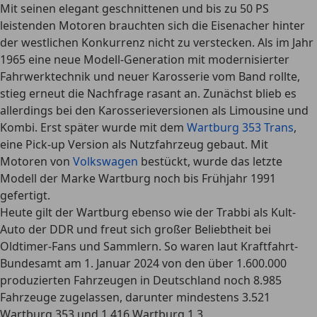
Mit seinen elegant geschnittenen und bis zu 50 PS
leistenden Motoren brauchten sich die Eisenacher hinter
der westlichen Konkurrenz nicht zu verstecken. Als im Jahr
1965 eine neue Modell-Generation mit modernisierter
Fahrwerktechnik und neuer Karosserie vom Band rollte,
stieg erneut die Nachfrage rasant an. Zunächst blieb es
allerdings bei den Karosserieversionen als Limousine und
Kombi. Erst später wurde mit dem
Wartburg 353 Trans
,
eine Pick-up Version als Nutzfahrzeug gebaut. Mit
Motoren von
Volkswagen
bestückt, wurde das letzte
Modell der Marke Wartburg noch bis Frühjahr 1991
gefertigt.
Heute gilt der Wartburg ebenso wie der Trabbi als Kult-
Auto der DDR und freut sich großer Beliebtheit bei
Oldtimer-Fans und Sammlern. So waren laut Kraftfahrt-
Bundesamt am 1. Januar 2024 von den über 1.600.000
produzierten Fahrzeugen in Deutschland noch
8.985
Fahrzeuge zugelassen
, darunter mindestens 3.521
Wartburg 353 und 1.416 Wartburg 1.3.