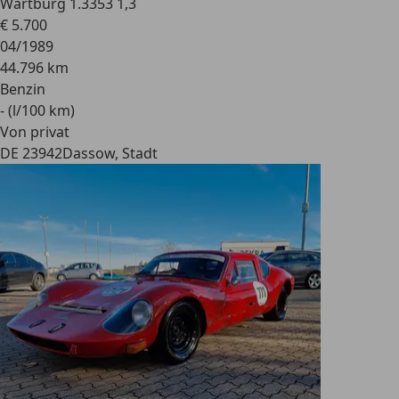
Wartburg 1.3
353 1,3
€ 5.700
04/1989
44.796 km
Benzin
- (l/100 km)
Von privat
DE 23942
Dassow, Stadt