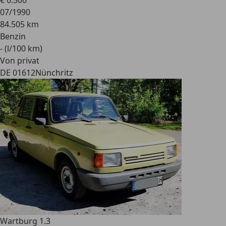
€ 6.500
07/1990
84.505 km
Benzin
- (l/100 km)
Von privat
DE 01612
Nünchritz
Wartburg 1.3