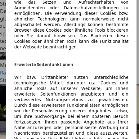
wie das Setzen und Aufrechterhalten von
Stromer mit Digital Detox
Anmeldedaten oder Datenschutzeinstellungen zu
Der Range Rover GT läutet wohl das Aus für den
ermöglichen. Die Verwendung dieser Cookies bzw.
glücklosen Velar ein. Der erste Nicht-SUV der Marke rollt
ähnlicher Technologien kann normalerweise nicht
abgeschaltet werden. Allerdings können bestimmte
zunächst als rein elektrischer Langstreckentourer an,
Browser diese Cookies oder ähnliche Tools blockieren
später folgen hybridisierte Verbrenner. Offizielle
oder Sie darauf hinweisen. Das Blockieren dieser
technische Daten zu Batterie, Reichweite und Leistung
Cookies oder ähnlicher Tools kann die Funktionalität
der Webseite beeinträchtigen.
nennt Range Rover noch nicht.
Alexander Nocker
·
23.07.2026
·
4 Min. Lesezeit
Erweiterte Seitenfunktionen
Mehr lesen
Range Rover GT (2026): Luxustourer statt SUV. Briten-
Wir bzw. Drittanbieter nutzen unterschiedliche
Stromer mit Digital Detox
technologische Mittel, darunter u.a. Cookies und
ähnliche Tools auf unserer Webseite, um Ihnen
erweiterte Seitenfunktionen anzubieten und ein
verbessertes Nutzungserlebnis zu gewährleisten.
Durch diese erweiterten Funktionalitäten ermöglichen
wir die Personalisierung unseres Angebotes - etwa,
um Ihre Suchvorgänge bei einem späteren Besuch
fortzusetzen, Ihnen passende Angebote aus Ihrer
Nähe anzuzeigen oder personalisierte Werbung und
Nachrichten bereitzustellen und diese auszuwerten.
Wir speichern Ihre E-Mail-Adresse lokal, wenn Sie