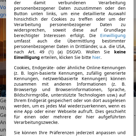
Mehr lesen
der damit verbundenen Verarbeitung
Volkswagen: Gewinn bricht weiter ein, China bleibt das
personenbezogener Daten zuzustimmen oder den
Button unten links, um eine detaillierte Auswahl
größte Problem
hinsichtlich der Cookies zu treffen oder um der
Verarbeitung personenbezogener Daten zu
widersprechen, soweit diese auf Grundlage
berechtigter Interessen erfolgt. Die
Einwilligung
umfasst auch die Übermittlung bestimmter
personenbezogener Daten in Drittländer, u.a. die USA,
nach Art. 49 (1) (a) DSGVO. Wollen Sie
keine
Einwilligung
erteilen, klicken Sie bitte
hier
.
Cookies, Endgeräte- oder ähnliche Online-Kennungen
(z. B. login-basierte Kennungen, zufällig generierte
Kennungen, netzwerkbasierte Kennungen) können
zusammen mit anderen Informationen (z. B.
Browsertyp und Browserinformationen, Sprache,
Bildschirmgröße, unterstützte Technologien usw.) auf
Geely Galaxy TT: Das effizienteste Auto der Welt?
Ihrem Endgerät gespeichert oder von dort ausgelesen
werden, um es jedes Mal wiederzuerkennen, wenn es
Wunderantrieb halbiert den Verbrauch
eine App oder einer Webseite aufruft. Dies geschieht
Geely hat in einem Galaxy TT-Prototyp den neuen Thunder-
für einen oder mehrere der hier aufgeführten
Antrieb vorgestellt. Das System bündelt zwölf Hardware-
Verarbeitungszwecke.
und vier Software-Komponenten in einer kompakten
Sie können Ihre Präferenzen jederzeit anpassen und