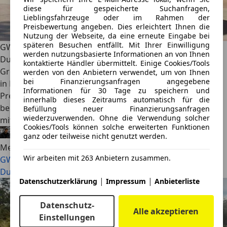
diese für gespeicherte Suchanfragen,
Lieblingsfahrzeuge oder im Rahmen der
Preisbewertung angeben. Dies erleichtert Ihnen die
Nutzung der Webseite, da eine erneute Eingabe bei
späteren Besuchen entfällt. Mit Ihrer Einwilligung
GWM ORA 5: China-Vollhybrid stürmt den Markt zum
werden nutzungsbasierte Informationen an von Ihnen
Dumpingpreis
kontaktierte Händler übermittelt. Einige Cookies/Tools
Great Wall Motor erweitert das Angebot des neuen ORA 5
werden von den Anbietern verwendet, um von Ihnen
bei Finanzierungsanfragen angegebene
in Deutschland. Nach dem Benziner sind nun auch die
Informationen für 30 Tage zu speichern und
Preise für den Vollhybrid bekannt. Der ORA 5 HEV startet
innerhalb dieses Zeitraums automatisch für die
bei 28.990 Euro, kombiniert einen 1,5-Liter-Turbobenziner
Befüllung neuer Finanzierungsanfragen
wiederzuverwenden. Ohne die Verwendung solcher
mit einem Elektromotor und leistet 223 PS.
Cookies/Tools können solche erweiterten Funktionen
Alexander Nocker
·
22.07.2026
·
3 Min. Lesezeit
ganz oder teilweise nicht genutzt werden.
Mehr lesen
Wir arbeiten mit 263 Anbietern zusammen.
GWM ORA 5: China-Vollhybrid stürmt den Markt zum
Dumpingpreis
|
|
Datenschutzerklärung
Impressum
Anbieterliste
Datenschutz-
Alle akzeptieren
Einstellungen