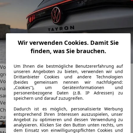
Wir verwenden Cookies. Damit Sie
finden, was Sie brauchen.
Um Ihnen die bestmögliche Benutzererfahrung auf
Volkswagen: Gewinn bricht weiter ein, China bleibt das
unseren Angeboten zu bieten, verwenden wir und
größte Problem
Drittanbieter Cookies und andere Technologien
Volkswagen steckt weiter im Krisenmodus. Nun die
(beides gemeinsam nennen wir nachfolgend:
„Cookies"), um Geräteinformationen und
nächste Hiobsbotschaft: Auch im zweiten Quartal 2026
personenbezogene Daten (z.B. IP Adressen) zu
sank der Nettogewinn. Diesmal um knapp ein Drittel.
speichern und darauf zuzugreifen.
Verantwortlich sind vor allem das nochmals schlechtere
Dadurch ist es möglich, personalisierte Werbung
China-Geschäft, internationale Handelszölle und der
entsprechend Ihren Interessen auszuspielen, unser
zunehmende Wettbewerbsdruck.
Angebot zu optimieren und dessen Verwendung zu
analysieren. Klicken Sie den Button unten rechts, um
Alexander Nocker
·
24.07.2026
·
4 Min. Lesezeit
dem Einsatz von einwilligungspflichten Cookies und