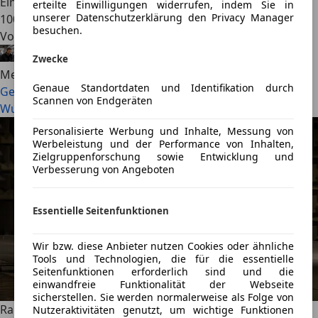
Einheit. In einer Rekordfahrt kam der TT auf 8,20 kWh je
erteilte Einwilligungen widerrufen, indem Sie in
unserer Datenschutzerklärung den Privacy Manager
100 Kilometer. Doch der Extremantrieb hat nicht nur
besuchen.
Vorteile.
Alexander Nocker
·
24.07.2026
·
4 Min. Lesezeit
Zwecke
Mehr lesen
Genaue Standortdaten und Identifikation durch
Geely Galaxy TT: Das effizienteste Auto der Welt?
Scannen von Endgeräten
Wunderantrieb halbiert den Verbrauch
Personalisierte Werbung und Inhalte, Messung von
Werbeleistung und der Performance von Inhalten,
Zielgruppenforschung sowie Entwicklung und
Verbesserung von Angeboten
Essentielle Seitenfunktionen
Wir bzw. diese Anbieter nutzen Cookies oder ähnliche
Tools und Technologien, die für die essentielle
Seitenfunktionen erforderlich sind und die
einwandfreie Funktionalität der Webseite
sicherstellen. Sie werden normalerweise als Folge von
Range Rover GT (2026): Luxustourer statt SUV. Briten-
Nutzeraktivitäten genutzt, um wichtige Funktionen