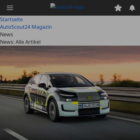
Zum
Hauptinhalt
springen
Startseite
AutoScout24 Magazin
News
News: Alle Artikel