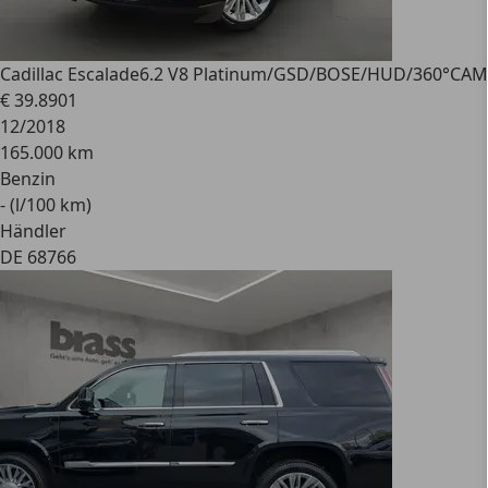
Cadillac Escalade
6.2 V8 Platinum/GSD/BOSE/HUD/360°CAM
€ 39.890
1
12/2018
165.000 km
Benzin
- (l/100 km)
Händler
DE 68766