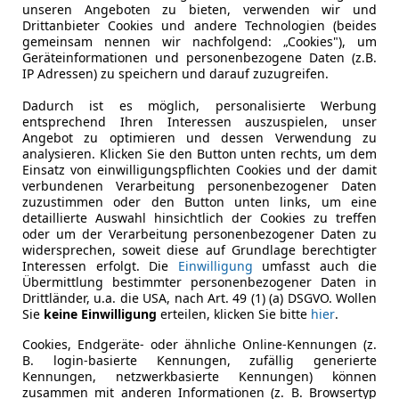
unseren Angeboten zu bieten, verwenden wir und
Drittanbieter Cookies und andere Technologien (beides
gemeinsam nennen wir nachfolgend: „Cookies"), um
Geräteinformationen und personenbezogene Daten (z.B.
IP Adressen) zu speichern und darauf zuzugreifen.
utoScout24 Magazins und verantwortet die inhaltliche sowi
Dadurch ist es möglich, personalisierte Werbung
 im Bereich Video. Er verfügt über langjährige Erfahrung 
entsprechend Ihren Interessen auszuspielen, unser
wie der Entwicklung des Automobilmarktes. Privat fährt er
Angebot zu optimieren und dessen Verwendung zu
analysieren. Klicken Sie den Button unten rechts, um dem
Einsatz von einwilligungspflichten Cookies und der damit
es-Benz GLA (2026): Elektrische 800-Volt-Power, Sternen-G
verbundenen Verarbeitung personenbezogener Daten
zuzustimmen oder den Button unten links, um eine
detaillierte Auswahl hinsichtlich der Cookies zu treffen
oder um der Verarbeitung personenbezogener Daten zu
widersprechen, soweit diese auf Grundlage berechtigter
Interessen erfolgt. Die
Einwilligung
umfasst auch die
Übermittlung bestimmter personenbezogener Daten in
Drittländer, u.a. die USA, nach Art. 49 (1) (a) DSGVO. Wollen
Sie
keine Einwilligung
erteilen, klicken Sie bitte
hier
.
Cookies, Endgeräte- oder ähnliche Online-Kennungen (z.
B. login-basierte Kennungen, zufällig generierte
Kennungen, netzwerkbasierte Kennungen) können
zusammen mit anderen Informationen (z. B. Browsertyp