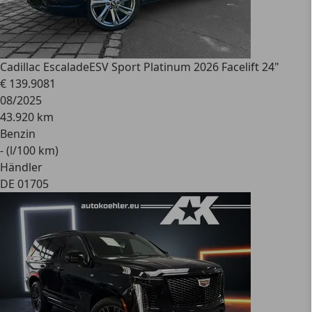
Cadillac Escalade
ESV Sport Platinum 2026 Facelift 24"
€ 139.908
1
08/2025
43.920 km
Benzin
- (l/100 km)
Händler
DE 01705