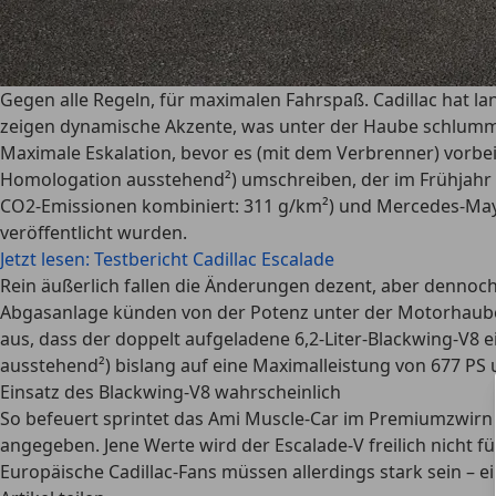
Gegen alle Regeln, für maximalen Fahrspaß. Cadillac hat la
zeigen dynamische Akzente, was unter der Haube schlummer
Maximale Eskalation, bevor es (mit dem Verbrenner) vorbei
Homologation ausstehend²) umschreiben, der im Frühjahr 2
CO2-Emissionen kombiniert: 311 g/km²) und Mercedes-Mayba
veröffentlicht wurden.
Jetzt lesen: Testbericht Cadillac Escalade
Rein äußerlich fallen die Änderungen dezent, aber dennoch s
Abgasanlage künden von der Potenz unter der Motorhaube.
aus, dass der doppelt aufgeladene 6,2-Liter-Blackwing-V8 e
ausstehend²) bislang auf eine Maximalleistung von 677 P
Einsatz des Blackwing-V8 wahrscheinlich
So befeuert sprintet das Ami Muscle-Car im Premiumzwirn
angegeben. Jene Werte wird der Escalade-V freilich nicht fü
Europäische Cadillac-Fans müssen allerdings stark sein – ein 