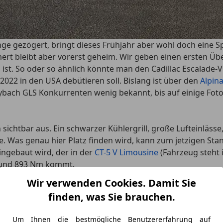
nge gezögert, bringt dieses Frühjahr aber wohl doch eine Sp
t bleibt aber vorerst geheim. Wir geben einen ersten Übe
 ist. So oder so ähnlich könnte man den Cadillac Escalade-
022 in den USA debütieren soll. Bislang ist über den
Alpin
ch GLS Konkurrenten wenig bekannt, bis auf einige Fotos,
ichtbar aus. Ein schwarzer Kühlergrill, große Lufteinlässe,
 Was genau hier Platz finden wird, kann zum jetzigen St
ingebaut wird, der in der
CT-5 V Limousine
(Fahrzeug steht 
S und 893 Nm kommt.
Wir verwenden Cookies. Damit Sie
 in nur 3,7 Sekunden aus dem Stand auf Tempo 100, die Hö
finden, was Sie brauchen.
r sich reklamieren können, wobei offen ist, ob der Achtzylin
offizielles Debüt auf dem alten Kontinent ist weiterhin nicht
Um Ihnen die bestmögliche Benutzererfahrung auf