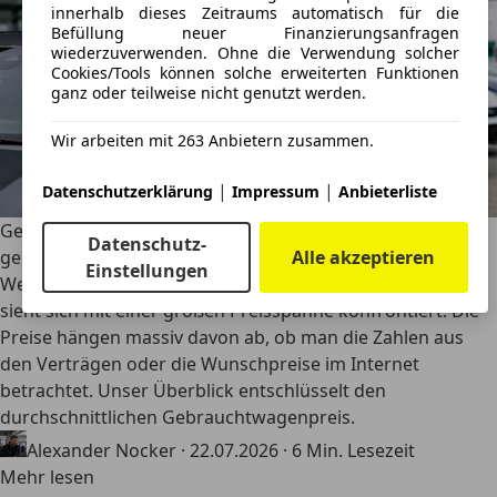
innerhalb dieses Zeitraums automatisch für die
Befüllung neuer Finanzierungsanfragen
wiederzuverwenden. Ohne die Verwendung solcher
Cookies/Tools können solche erweiterten Funktionen
ganz oder teilweise nicht genutzt werden.
Wir arbeiten mit 263 Anbietern zusammen.
|
|
Datenschutzerklärung
Impressum
Anbieterliste
Gebrauchtwagenpreise im Fokus: Was kostet ein
Datenschutz-
Alle akzeptieren
gebrauchtes Auto aktuell in Deutschland?
Einstellungen
Wer einen Gebrauchten kaufen oder verkaufen möchte,
sieht sich mit einer großen Preisspanne konfrontiert: Die
Preise hängen massiv davon ab, ob man die Zahlen aus
den Verträgen oder die Wunschpreise im Internet
betrachtet. Unser Überblick entschlüsselt den
durchschnittlichen Gebrauchtwagenpreis.
Alexander Nocker
·
22.07.2026
·
6 Min. Lesezeit
Mehr lesen