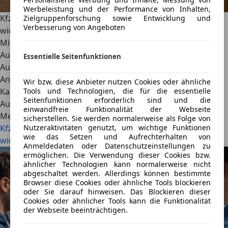
Werbeleistung und der Performance von Inhalten,
Kfz-Kaufvertrag fürs Auto: Kostenlose Vorlage und
Zielgruppenforschung sowie Entwicklung und
Verbesserung von Angeboten
wichtige Tipps
Mit einem Kfz-Kaufvertrag sicherst du dich beim privaten
Autokauf oder Autoverkauf ab. Lade die kostenlose
Essentielle Seitenfunktionen
AutoScout24-Vorlage herunter und erfahre, welche
Angaben, Mängel und Übergabedetails im Auto-
Wir bzw. diese Anbieter nutzen Cookies oder ähnliche
Kaufvertrag festgehalten werden sollten.
Tools und Technologien, die für die essentielle
Seitenfunktionen erforderlich sind und die
AutoScout24
·
23.07.2026
·
9 Min. Lesezeit
einwandfreie Funktionalität der Webseite
Mehr lesen
sicherstellen. Sie werden normalerweise als Folge von
Kfz-Kaufvertrag fürs Auto: Kostenlose Vorlage und
Nutzeraktivitäten genutzt, um wichtige Funktionen
wie das Setzen und Aufrechterhalten von
wichtige Tipps
Anmeldedaten oder Datenschutzeinstellungen zu
ermöglichen. Die Verwendung dieser Cookies bzw.
ähnlicher Technologien kann normalerweise nicht
abgeschaltet werden. Allerdings können bestimmte
Browser diese Cookies oder ähnliche Tools blockieren
oder Sie darauf hinweisen. Das Blockieren dieser
Cookies oder ähnlicher Tools kann die Funktionalität
der Webseite beeinträchtigen.