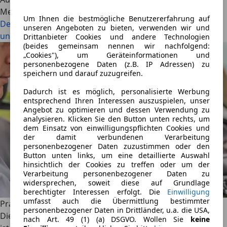
Mehr lesen
Um Ihnen die bestmögliche Benutzererfahrung auf
Der Erste-Hilfe-Kurs für den Führerschein – Kosten, Dauer
unseren Angeboten zu bieten, verwenden wir und
und Gültigkeit
Drittanbieter Cookies und andere Technologien
(beides gemeinsam nennen wir nachfolgend:
„Cookies"), um Geräteinformationen und
personenbezogene Daten (z.B. IP Adressen) zu
speichern und darauf zuzugreifen.
Dadurch ist es möglich, personalisierte Werbung
entsprechend Ihren Interessen auszuspielen, unser
Angebot zu optimieren und dessen Verwendung zu
analysieren. Klicken Sie den Button unten rechts, um
dem Einsatz von einwilligungspflichten Cookies und
der damit verbundenen Verarbeitung
personenbezogener Daten zuzustimmen oder den
Button unten links, um eine detaillierte Auswahl
hinsichtlich der Cookies zu treffen oder um der
Verarbeitung personenbezogener Daten zu
widersprechen, soweit diese auf Grundlage
berechtigter Interessen erfolgt. Die
Einwilligung
umfasst auch die Übermittlung bestimmter
Praktische Fahrprüfung: Alle Infos & Tipps
personenbezogener Daten in Drittländer, u.a. die USA,
Die theoretische Prüfung ist bestanden, der Führerschein
nach Art. 49 (1) (a) DSGVO. Wollen Sie
keine