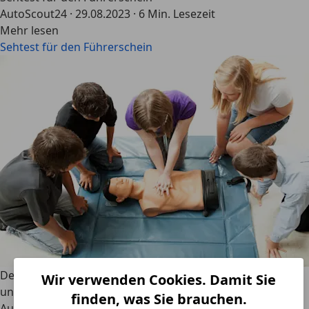
AutoScout24
·
29.08.2023
·
6 Min. Lesezeit
Mehr lesen
Sehtest für den Führerschein
Der Erste-Hilfe-Kurs für den Führerschein – Kosten, Dauer
Wir verwenden Cookies. Damit Sie
und Gültigkeit
finden, was Sie brauchen.
AutoScout24
·
17.08.2023
·
5 Min. Lesezeit