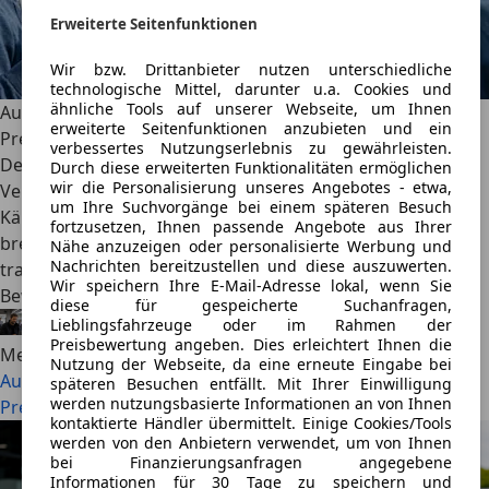
Erweiterte Seitenfunktionen
Wir bzw. Drittanbieter nutzen unterschiedliche
technologische Mittel, darunter u.a. Cookies und
ähnliche Tools auf unserer Webseite, um Ihnen
Autokauf-Ratgeber: Die besten Plattformen für maximale
erweiterte Seitenfunktionen anzubieten und ein
Preistransparenz
verbessertes Nutzungserlebnis zu gewährleisten.
Der Gebrauchtmarkt galt lange Zeit als intransparent:
Durch diese erweiterten Funktionalitäten ermöglichen
wir die Personalisierung unseres Angebotes - etwa,
Verkäufer wussten alles über den Zustand des Wagens,
um Ihre Suchvorgänge bei einem späteren Besuch
Käufer mussten mühsam vergleichen. Moderne Tools
fortzusetzen, Ihnen passende Angebote aus Ihrer
brechen dieses System auf. Wir zeigen, wie man
Nähe anzuzeigen oder personalisierte Werbung und
Nachrichten bereitzustellen und diese auszuwerten.
transparente Preise findet und wie KI-gestützte
Wir speichern Ihre E-Mail-Adresse lokal, wenn Sie
Bewertungen vor überteuerten Angeboten schützt.
diese für gespeicherte Suchanfragen,
Lieblingsfahrzeuge oder im Rahmen der
Alexander Nocker
·
22.07.2026
·
5 Min. Lesezeit
Preisbewertung angeben. Dies erleichtert Ihnen die
Mehr lesen
Nutzung der Webseite, da eine erneute Eingabe bei
Autokauf-Ratgeber: Die besten Plattformen für maximale
späteren Besuchen entfällt. Mit Ihrer Einwilligung
werden nutzungsbasierte Informationen an von Ihnen
Preistransparenz
kontaktierte Händler übermittelt. Einige Cookies/Tools
werden von den Anbietern verwendet, um von Ihnen
bei Finanzierungsanfragen angegebene
Informationen für 30 Tage zu speichern und