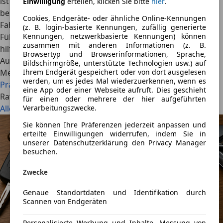
ist zum Greifen nah. Nur noch die praktische Fahrprüfung
Einwilligung
erteilen, klicken Sie bitte
hier
.
bestehen und dann kann es losgehen. Doch die
Cookies, Endgeräte- oder ähnliche Online-Kennungen
Fahrprüfung ist der schwierigste Teil auf dem Weg zum
(z. B. login-basierte Kennungen, zufällig generierte
Führerschein. Wir beantworten alle Fragen und geben
Kennungen, netzwerkbasierte Kennungen) können
zusammen mit anderen Informationen (z. B.
hilfreiche Tipps.
Browsertyp und Browserinformationen, Sprache,
AutoScout24
·
14.08.2023
·
13 Min. Lesezeit
Bildschirmgröße, unterstützte Technologien usw.) auf
Mehr lesen
Ihrem Endgerät gespeichert oder von dort ausgelesen
werden, um es jedes Mal wiederzuerkennen, wenn es
Praktische Fahrprüfung: Alle Infos & Tipps
eine App oder einer Webseite aufruft. Dies geschieht
Ratgeber: Die neuesten Artikel
für einen oder mehrere der hier aufgeführten
Alle ansehen
Verarbeitungszwecke.
Sie können Ihre Präferenzen jederzeit anpassen und
erteilte Einwilligungen widerrufen, indem Sie in
unserer Datenschutzerklärung den Privacy Manager
besuchen.
Zwecke
Genaue Standortdaten und Identifikation durch
Scannen von Endgeräten
Personalisierte Werbung und Inhalte, Messung von