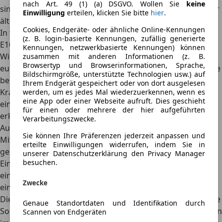
nach Art. 49 (1) (a) DSGVO. Wollen Sie
keine
sind dabei auch hier in der Bedienungsanleitung oder - für
Einwilligung
erteilen, klicken Sie bitte
hier
.
ältere Modelle - in der Broschüre der DAT zu finden.
Cookies, Endgeräte- oder ähnliche Online-Kennungen
In welchen europäischen Ländern ist E10 verfügbar?
(z. B. login-basierte Kennungen, zufällig generierte
E10 ist in zahlreichen europäischen Ländern verfügbar.
Kennungen, netzwerkbasierte Kennungen) können
Wichtig beim Tanken von E10 ist, dass der Kraftstoff die
zusammen mit anderen Informationen (z. B.
Browsertyp und Browserinformationen, Sprache,
europäische Norm EN 228 für Ottokraftstoffe erfüllt. Diese
Bildschirmgröße, unterstützte Technologien usw.) auf
beinhaltet einheitliche Qualitätsanforderungen für E10-
Ihrem Endgerät gespeichert oder von dort ausgelesen
Kraftstoffe. Mit der Richtlinie 2014/94/EU lässt sich dank
werden, um es jedes Mal wiederzuerkennen, wenn es
eine App oder einer Webseite aufruft. Dies geschieht
einer
EU-weit gleichartigen Kraftstoff-Kennzeichnung
für einen oder mehrere der hier aufgeführten
erkennen, ob der jeweilige Biokraftstoff für das eigene
Verarbeitungszwecke.
Auto geeignet ist.
Sie können Ihre Präferenzen jederzeit anpassen und
Mit der Richtlinie erhielt jede Kraftstoffart eine eigene
erteilte Einwilligungen widerrufen, indem Sie in
geometrische Form :
unserer Datenschutzerklärung den Privacy Manager
besuchen.
Ein Kreis für Benzin,
ein Quadrat für Diesel-Kraftstoffe sowie
Zwecke
eine 90-Grad-Raute für alle gasförmigen Kraftstoffe.
Die Wort-/Bildmarke im Inneren der Form zeigt die genaue
Genaue Standortdaten und Identifikation durch
Sorte an. Stimmen die Symbole an der Zapfsäule mit denen
Scannen von Endgeräten