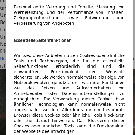
im Fahrzeug überein, lässt sich der Kraftstoff bedenkenlos
Personalisierte Werbung und Inhalte, Messung von
tanken.
Werbeleistung und der Performance von Inhalten,
Unser Tipp für Deinen nächsten Auslandsaufenthalt:
In
Zielgruppenforschung sowie Entwicklung und
Belgien, Dänemark, Frankreich, Österreich, Schweden,
Verbesserung von Angeboten
Finnland, Großbritannien, den Niederlanden, Luxemburg,
Ungarn, Bulgarien, Rumänien, Lettland, Estland, Litauen,
Essentielle Seitenfunktionen
Norwegen, Irland, Tschechien und der Slowakei ist das
E10-Benzin laut
Bundesverband der deutschen
Wir bzw. diese Anbieter nutzen Cookies oder ähnliche
Bioethanolwirtschaft e.V.
an Tankstellen erhältlich. In Polen
Tools und Technologien, die für die essentielle
ist die Markteinführung noch im Planungsprozess.
Seitenfunktionen erforderlich sind und die
einwandfreie Funktionalität der Webseite
sicherstellen. Sie werden normalerweise als Folge von
Nutzeraktivitäten genutzt, um wichtige Funktionen
wie das Setzen und Aufrechterhalten von
Anmeldedaten oder Datenschutzeinstellungen zu
ermöglichen. Die Verwendung dieser Cookies bzw.
ähnlicher Technologien kann normalerweise nicht
abgeschaltet werden. Allerdings können bestimmte
Browser diese Cookies oder ähnliche Tools blockieren
oder Sie darauf hinweisen. Das Blockieren dieser
Cookies oder ähnlicher Tools kann die Funktionalität
der Webseite beeinträchtigen.