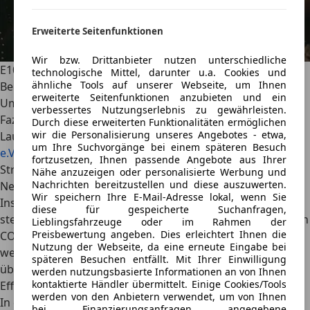
Erweiterte Seitenfunktionen
Wir bzw. Drittanbieter nutzen unterschiedliche
E10-Kraftstoff ist eine Mischung aus herkömmlichem
technologische Mittel, darunter u.a. Cookies und
ähnliche Tools auf unserer Webseite, um Ihnen
Benzin und Bioethanol und soll seit Ende 2010 helfen,
erweiterte Seitenfunktionen anzubieten und ein
Umwelt und Ressourcen zu schonen.
verbessertes Nutzungserlebnis zu gewährleisten.
Fazit: Lohnt es sich, E10 zu tanken?
Durch diese erweiterten Funktionalitäten ermöglichen
wir die Personalisierung unseres Angebotes - etwa,
Laut
Bundesverband der deutschen Bioethanolwirtschaft
um Ihre Suchvorgänge bei einem späteren Besuch
e.V.
sind mehr als 93 Prozent aller auf den deutschen
fortzusetzen, Ihnen passende Angebote aus Ihrer
Straßen zugelassenen Personenkraftwagen und alle
Nähe anzuzeigen oder personalisierte Werbung und
Nachrichten bereitzustellen und diese auszuwerten.
Neuwagen mit Benzinmotoren Super-E10-tauglich.
Wir speichern Ihre E-Mail-Adresse lokal, wenn Sie
Insgesamt ist der E10-Kraftstoff besser als sein Ruf und
diese für gespeicherte Suchanfragen,
steht für einige gute Ansätze: Der Kraftstoff verringert den
Lieblingsfahrzeuge oder im Rahmen der
Preisbewertung angeben. Dies erleichtert Ihnen die
CO2-Ausstoß, nutzt nachwachsende Rohstoffe und kostet
Nutzung der Webseite, da eine erneute Eingabe bei
weniger als herkömmliche Ottokraftstoffe. Gleichzeitig
späteren Besuchen entfällt. Mit Ihrer Einwilligung
überschatten einige Bedenken die scheinbar positiven
werden nutzungsbasierte Informationen an von Ihnen
kontaktierte Händler übermittelt. Einige Cookies/Tools
Effekte.
werden von den Anbietern verwendet, um von Ihnen
In den meisten Fällen ist E10 ein Nullsummenspiel.
Die
bei Finanzierungsanfragen angegebene