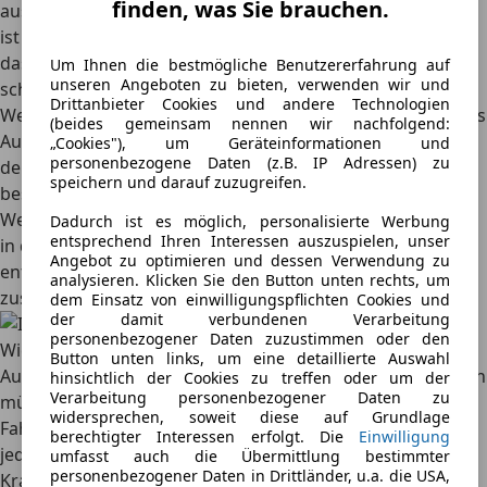
finden, was Sie brauchen.
ausdrücklich für bestimmte Modelle. Bei älteren Modellen
ist es jedoch oft nicht ganz so leicht. Hier ist es möglich,
dass das Bioethanol verschiedene Bauteile auf Dauer
Um Ihnen die bestmögliche Benutzererfahrung auf
unseren Angeboten zu bieten, verwenden wir und
schädigt.
Drittanbieter Cookies und andere Technologien
Wer sich nicht sicher ist, ob sein nicht mehr ganz so junges
(beides gemeinsam nennen wir nachfolgend:
Auto den E10-Sprit verträgt, erhält in der
pdf-Broschüre
„Cookies"), um Geräteinformationen und
personenbezogene Daten (z.B. IP Adressen) zu
der Deutschen Automobil Treuhand GmbH (DAT) einen
speichern und darauf zuzugreifen.
besseren Überblick.
Wer auf Nummer Sicher gehen möchte, dem hilft ein Blick
Dadurch ist es möglich, personalisierte Werbung
entsprechend Ihren Interessen auszuspielen, unser
in die Bedienungsanleitung des Fahrzeuges. Hier sind die
Angebot zu optimieren und dessen Verwendung zu
entsprechenden Informationen zur E10- Verträglichkeit
analysieren. Klicken Sie den Button unten rechts, um
zusätzlich gelistet.
dem Einsatz von einwilligungspflichten Cookies und
der damit verbundenen Verarbeitung
personenbezogener Daten zuzustimmen oder den
Wie funktioniert das bei Zweirädern?
Button unten links, um eine detaillierte Auswahl
Auch Fahrer von Zweirädern wie Motorrädern oder Rollern
hinsichtlich der Cookies zu treffen oder um der
Verarbeitung personenbezogener Daten zu
müssen sich im Vorfeld darüber informieren, ob ihr
widersprechen, soweit diese auf Grundlage
Fahrzeug E10-geeignet ist. Wie bei den Pkws vertragen
berechtigter Interessen erfolgt. Die
Einwilligung
jedoch mittlerweile fast alle Zweirad-Modelle den E10-
umfasst auch die Übermittlung bestimmter
personenbezogener Daten in Drittländer, u.a. die USA,
Kraftstoff in der Regel problemlos. Relevante Hinweise