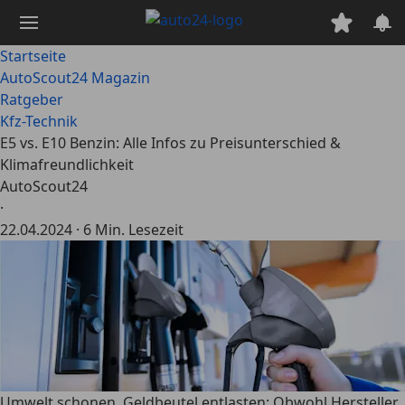
Zum
Hauptinhalt
springen
Startseite
AutoScout24 Magazin
Ratgeber
Kfz-Technik
E5 vs. E10 Benzin: Alle Infos zu Preisunterschied &
Klimafreundlichkeit
AutoScout24
·
22.04.2024
·
6 Min. Lesezeit
Umwelt schonen, Geldbeutel entlasten: Obwohl Hersteller