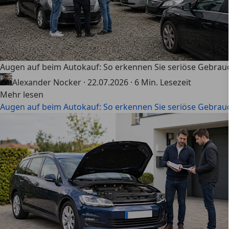
Augen auf beim Autokauf: So erkennen Sie seriöse Gebra
Alexander Nocker
·
22.07.2026
·
6 Min. Lesezeit
Mehr lesen
Augen auf beim Autokauf: So erkennen Sie seriöse Gebra