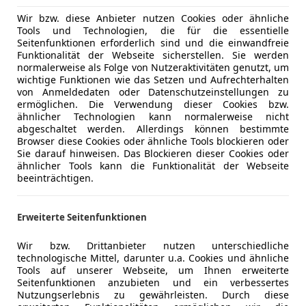
Wir bzw. diese Anbieter nutzen Cookies oder ähnliche
Tools und Technologien, die für die essentielle
Seitenfunktionen erforderlich sind und die einwandfreie
Funktionalität der Webseite sicherstellen. Sie werden
normalerweise als Folge von Nutzeraktivitäten genutzt, um
wichtige Funktionen wie das Setzen und Aufrechterhalten
von Anmeldedaten oder Datenschutzeinstellungen zu
ermöglichen. Die Verwendung dieser Cookies bzw.
ähnlicher Technologien kann normalerweise nicht
beim Autokauf und/oder -verkauf
abgeschaltet werden. Allerdings können bestimmte
chlägst, solltest du genau hinschauen: Wir zeigen dir, w
Browser diese Cookies oder ähnliche Tools blockieren oder
swürdigen Verkäufer
über
Betrugsmaschen
bis hin zur rec
Sie darauf hinweisen. Das Blockieren dieser Cookies oder
ähnlicher Tools kann die Funktionalität der Webseite
kaufen ganz einfach.
beeinträchtigen.
Erweiterte Seitenfunktionen
Wir bzw. Drittanbieter nutzen unterschiedliche
technologische Mittel, darunter u.a. Cookies und ähnliche
Tools auf unserer Webseite, um Ihnen erweiterte
Seitenfunktionen anzubieten und ein verbessertes
Nutzungserlebnis zu gewährleisten. Durch diese