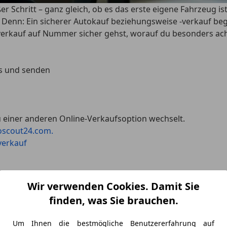
r Schritt – ganz gleich, ob es das erste eigene Fahrzeug ist
. Denn: Ein
sicherer Autokauf beziehungsweise -verkauf
beg
verkauf auf Nummer sicher gehst, worauf du besonders ach
us und senden
u einer anderen Online-Verkaufsoption wechselt.
scout24.com.
verkauf
ssenten
Wir verwenden Cookies. Damit Sie
finden, was Sie brauchen.
Um Ihnen die bestmögliche Benutzererfahrung auf