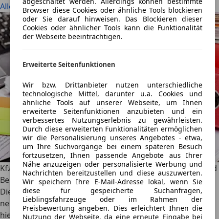
abgeschaltet werden. Allerdings können bestimmte
Alle ansehen
Browser diese Cookies oder ähnliche Tools blockieren
oder Sie darauf hinweisen. Das Blockieren dieser
Cookies oder ähnlicher Tools kann die Funktionalität
der Webseite beeinträchtigen.
Erweiterte Seitenfunktionen
Wir bzw. Drittanbieter nutzen unterschiedliche
technologische Mittel, darunter u.a. Cookies und
ähnliche Tools auf unserer Webseite, um Ihnen
erweiterte Seitenfunktionen anzubieten und ein
verbessertes Nutzungserlebnis zu gewährleisten.
Durch diese erweiterten Funktionalitäten ermöglichen
wir die Personalisierung unseres Angebotes - etwa,
um Ihre Suchvorgänge bei einem späteren Besuch
fortzusetzen, Ihnen passende Angebote aus Ihrer
Nähe anzuzeigen oder personalisierte Werbung und
Kfz-Steuerratgeber 2025: Die wichtigsten Änderungen und
Nachrichten bereitzustellen und diese auszuwerten.
Berechnungen im Überblick
Wir speichern Ihre E-Mail-Adresse lokal, wenn Sie
diese für gespeicherte Suchanfragen,
Die Kfz-Steuer 2025 bringt wichtige Änderungen. Von
Lieblingsfahrzeuge oder im Rahmen der
neuen CO₂-Grenzwerten bis zur digitalen Abwicklung –
Preisbewertung angeben. Dies erleichtert Ihnen die
hier steht alles Wissenswerte.
Nutzung der Webseite, da eine erneute Eingabe bei