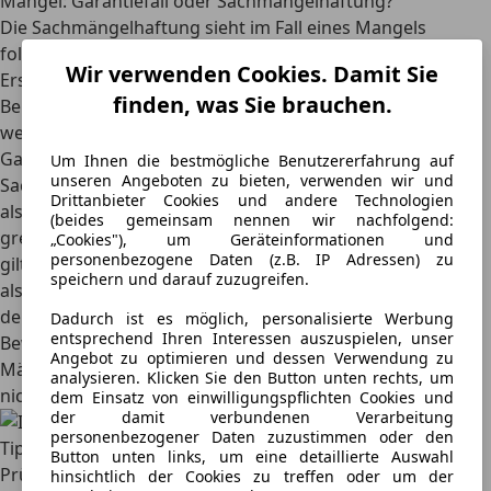
Mangel: Garantiefall oder Sachmängelhaftung?
Die Sachmängelhaftung sieht im Fall eines Mangels
folgende Rechte des Käufers vor:
Nachbesserung oder
Wir verwenden Cookies. Damit Sie
Ersatzlieferung, Kaufpreisminderung, Rücktritt vom Kauf
.
finden, was Sie brauchen.
Bei einer Garantie gibt es hier weniger Möglichkeiten,
weshalb auf Seiten des Verkäufers zuerst oft vom
Garantiefall die Rede ist.
Jedoch haben die Rechte aus der
Um Ihnen die bestmögliche Benutzererfahrung auf
unseren Angeboten zu bieten, verwenden wir und
Sachmängelhaftung neben der Garantie Bestand
. Prüfe
Drittanbieter Cookies und andere Technologien
also erst, ob die Sachmängelhaftung/Gewährleistung
(beides gemeinsam nennen wir nachfolgend:
greift. Bedenke aber, dass diese nur für einen Sachmangel
„Cookies"), um Geräteinformationen und
personenbezogene Daten (z.B. IP Adressen) zu
gilt, der schon beim Kauf bestand. Nachweisen musst du
speichern und darauf zuzugreifen.
als Käufer das ab dem siebten Monat nach Autokauf, in
den ersten sechs Monaten steht der Verkäufer in der
Dadurch ist es möglich, personalisierte Werbung
entsprechend Ihren Interessen auszuspielen, unser
Beweispflicht. Eine
Garantie gilt darüber hinaus
auch
für
Angebot zu optimieren und dessen Verwendung zu
Mängel
, die
innerhalb der Garantiezeit
auftreten, falls sie
analysieren. Klicken Sie den Button unten rechts, um
nicht von der Garantie ausgeschlossen wurden.
dem Einsatz von einwilligungspflichten Cookies und
der damit verbundenen Verarbeitung
personenbezogener Daten zuzustimmen oder den
Tipp: Bei Mangel zuerst Gewährleistung prüfen
Button unten links, um eine detaillierte Auswahl
Prüfe beim Auftreten eines Mangels, ob dieser unter die
hinsichtlich der Cookies zu treffen oder um der