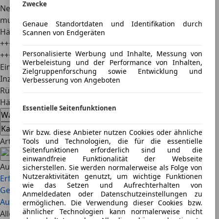
Zwecke
Neuanschaffung wird damit einfach günstiger
+++
Du
musst dir über den Verkauf keine Gedanken machen
+++
Genaue Standortdaten und Identifikation durch
Händler sind immer auf der Suche nach Gebrauchtwagen
Scannen von Endgeräten
+++
Genau das erhöht deine Chance auf einen guten Deal
Personalisierte Werbung und Inhalte, Messung von
+++
Werbeleistung und der Performance von Inhalten,
Einfach in der Kaufanfrage mitteilen, dass du an einer
Zielgruppenforschung sowie Entwicklung und
Inzahlungnahme interessiert bist und auf die
Verbesserung von Angeboten
Rückmeldung warten.
Häufig gestellte Fragen
Essentielle Seitenfunktionen
Wann erlischt die Garantie beim Auto?
Kann man eine private Garantie kaufen?
Wir bzw. diese Anbieter nutzen Cookies oder ähnliche
Artikel teilen
Tools und Technologien, die für die essentielle
Seitenfunktionen erforderlich sind und die
einwandfreie Funktionalität der Webseite
Auch interessant
sicherstellen. Sie werden normalerweise als Folge von
Nutzeraktivitäten genutzt, um wichtige Funktionen
Erfolgreiche Umkreissuche: So finden Sie die besten
wie das Setzen und Aufrechterhalten von
Gebrauchtwagen in Ihrer Nähe
Behindertenrabatte beim
Anmeldedaten oder Datenschutzeinstellungen zu
Autokauf im Überblick
ermöglichen. Die Verwendung dieser Cookies bzw.
ähnlicher Technologien kann normalerweise nicht
Alle Artikel