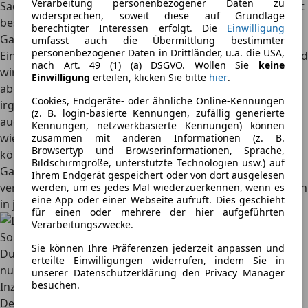
Verarbeitung personenbezogener Daten zu
Sachmängelhaftung oder die Garantie fällt. Ersteres ist oft
widersprechen, soweit diese auf Grundlage
besser, da hier keine Selbstbeteiligung gegeben ist.
berechtigter Interessen erfolgt. Die
Einwilligung
Garantie beim privaten Autoverkauf
umfasst auch die Übermittlung bestimmter
personenbezogener Daten in Drittländer, u.a. die USA,
Ein privater Verkäufer muss dir keine Garantien geben und
nach Art. 49 (1) (a) DSGVO. Wollen Sie
keine
wird das in der Regel auch nicht tun. Macht ein Verkäufer
Einwilligung
erteilen, klicken Sie bitte
hier
.
aber im Hinblick auf Eigenschaften des Fahrzeugs
Cookies, Endgeräte- oder ähnliche Online-Kennungen
irgendwelche Garantiezusagen, haftet er im Fall der Fälle
(z. B. login-basierte Kennungen, zufällig generierte
auch dafür. Gerade vertraglich vereinbarte Wendungen
Kennungen, netzwerkbasierte Kennungen) können
wie
„technisch einwandfrei“
oder
„100% in Ordnung“
zusammen mit anderen Informationen (z. B.
Browsertyp und Browserinformationen, Sprache,
können, streng ausgelegt, in diesem Zusammenhang eine
Bildschirmgröße, unterstützte Technologien usw.) auf
Garantiezusage des Verkäufers darstellen. Für arglistig
Ihrem Endgerät gespeichert oder von dort ausgelesen
verschwiegene Mängel haftet der private Verkäufer jedoch
werden, um es jedes Mal wiederzuerkennen, wenn es
eine App oder einer Webseite aufruft. Dies geschieht
in jedem Fall, sofern nachweisbar.
für einen oder mehrere der hier aufgeführten
Verarbeitungszwecke.
So wird dein neues Auto günstier:
Sie können Ihre Präferenzen jederzeit anpassen und
Du hast dein neues Auto auf AutoScout24 entdeckt? Dann
erteilte Einwilligungen widerrufen, indem Sie in
nutze jetzt dein aktuelles Auto. Verkaufe es per
unserer Datenschutzerklärung den Privacy Manager
besuchen.
Inzahlungnahme
. Das geht bei uns
in einem Aufwasch!
Deine Vorteile mit Inzahlungnahme:
+++
Deine