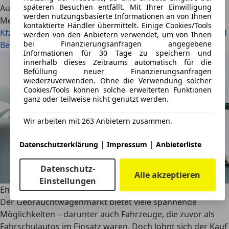
späteren Besuchen entfällt. Mit Ihrer Einwilligung
Autoscout24
·
29.07.2025
·
14 Min. Lesezeit
werden nutzungsbasierte Informationen an von Ihnen
Mehr lesen
kontaktierte Händler übermittelt. Einige Cookies/Tools
Kfz-Steuerratgeber 2025: Die wichtigsten Änderungen und
werden von den Anbietern verwendet, um von Ihnen
bei Finanzierungsanfragen angegebene
Berechnungen im Überblick
Informationen für 30 Tage zu speichern und
innerhalb dieses Zeitraums automatisch für die
Befüllung neuer Finanzierungsanfragen
wiederzuverwenden. Ohne die Verwendung solcher
Cookies/Tools können solche erweiterten Funktionen
ganz oder teilweise nicht genutzt werden.
Wir arbeiten mit 263 Anbietern zusammen.
|
|
Datenschutzerklärung
Impressum
Anbieterliste
Datenschutz-
Alle akzeptieren
Einstellungen
Ehemaliges Fahrschulauto kaufen - lohnt sich das?
Der Gebrauchtwagenmarkt bietet viele spannende
Möglichkeiten – darunter auch Fahrzeuge, die zuvor als
Fahrschulautos im Einsatz waren. Doch lohnt sich der Kauf