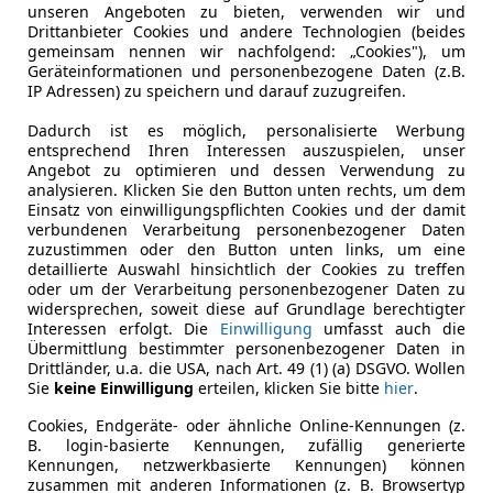
unseren Angeboten zu bieten, verwenden wir und
Drittanbieter Cookies und andere Technologien (beides
gemeinsam nennen wir nachfolgend: „Cookies"), um
Geräteinformationen und personenbezogene Daten (z.B.
IP Adressen) zu speichern und darauf zuzugreifen.
Dadurch ist es möglich, personalisierte Werbung
entsprechend Ihren Interessen auszuspielen, unser
Angebot zu optimieren und dessen Verwendung zu
analysieren. Klicken Sie den Button unten rechts, um dem
Einsatz von einwilligungspflichten Cookies und der damit
verbundenen Verarbeitung personenbezogener Daten
zuzustimmen oder den Button unten links, um eine
detaillierte Auswahl hinsichtlich der Cookies zu treffen
oder um der Verarbeitung personenbezogener Daten zu
d Berechnungen im Überblick
widersprechen, soweit diese auf Grundlage berechtigter
Interessen erfolgt. Die
Einwilligung
umfasst auch die
Übermittlung bestimmter personenbezogener Daten in
Drittländer, u.a. die USA, nach Art. 49 (1) (a) DSGVO. Wollen
d Berechnungen im Überblick
Sie
keine Einwilligung
erteilen, klicken Sie bitte
hier
.
Cookies, Endgeräte- oder ähnliche Online-Kennungen (z.
B. login-basierte Kennungen, zufällig generierte
Kennungen, netzwerkbasierte Kennungen) können
zusammen mit anderen Informationen (z. B. Browsertyp