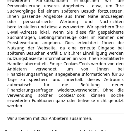
erweiterten Funktionalitäten ermöglichen wir die
Personalisierung unseres Angebotes - etwa, um Ihre
Suchvorgänge bei einem späteren Besuch fortzusetzen,
Ihnen passende Angebote aus Ihrer Nähe anzuzeigen
oder personalisierte Werbung und Nachrichten
bereitzustellen und diese auszuwerten. Wir speichern Ihre
beachten
E-Mail-Adresse lokal, wenn Sie diese für gespeicherte
iger als der Kauf über einen Händler. Allerdings bist du d
Suchanfragen, Lieblingsfahrzeuge oder im Rahmen der
Preisbewertung angeben. Dies erleichtert Ihnen die
Nutzung der Webseite, da eine erneute Eingabe bei
späteren Besuchen entfällt. Mit Ihrer Einwilligung werden
nutzungsbasierte Informationen an von Ihnen kontaktierte
beachten
Händler übermittelt. Einige Cookies/Tools werden von den
Anbietern verwendet, um von Ihnen bei
Finanzierungsanfragen angegebene Informationen für 30
Tage zu speichern und innerhalb dieses Zeitraums
automatisch für die Befüllung neuer
Finanzierungsanfragen wiederzuverwenden. Ohne die
Verwendung solcher Cookies/Tools können solche
erweiterten Funktionen ganz oder teilweise nicht genutzt
werden.
Wir arbeiten mit 263 Anbietern zusammen.