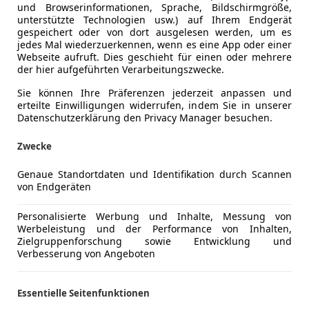
und Browserinformationen, Sprache, Bildschirmgröße,
unterstützte Technologien usw.) auf Ihrem Endgerät
gespeichert oder von dort ausgelesen werden, um es
jedes Mal wiederzuerkennen, wenn es eine App oder einer
Webseite aufruft. Dies geschieht für einen oder mehrere
der hier aufgeführten Verarbeitungszwecke.
Sie können Ihre Präferenzen jederzeit anpassen und
erteilte Einwilligungen widerrufen, indem Sie in unserer
Datenschutzerklärung den Privacy Manager besuchen.
iten – darunter auch Fahrzeuge, die zuvor als Fahrschulau
Zwecke
 zu beachten? Und wie sieht die rechtliche Lage in Deutsc
Genaue Standortdaten und Identifikation durch Scannen
von Endgeräten
Personalisierte Werbung und Inhalte, Messung von
Werbeleistung und der Performance von Inhalten,
Zielgruppenforschung sowie Entwicklung und
Verbesserung von Angeboten
Essentielle Seitenfunktionen