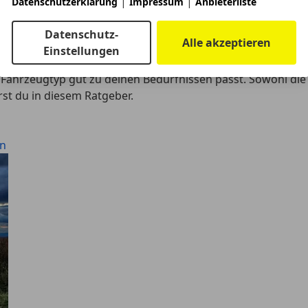
|
|
Datenschutzerklärung
Impressum
Anbieterliste
Datenschutz-
Alle akzeptieren
Einstellungen
en
Fahrzeugtyp gut zu deinen Bedürfnissen passt. Sowohl die 
rst du in diesem Ratgeber.
en