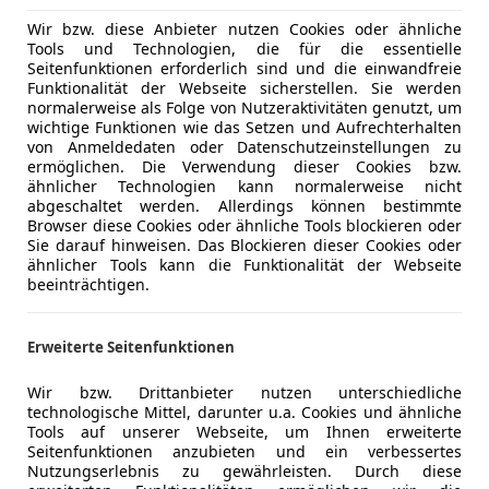
Wir bzw. diese Anbieter nutzen Cookies oder ähnliche
Tools und Technologien, die für die essentielle
Seitenfunktionen erforderlich sind und die einwandfreie
Funktionalität der Webseite sicherstellen. Sie werden
normalerweise als Folge von Nutzeraktivitäten genutzt, um
wichtige Funktionen wie das Setzen und Aufrechterhalten
von Anmeldedaten oder Datenschutzeinstellungen zu
ermöglichen. Die Verwendung dieser Cookies bzw.
ähnlicher Technologien kann normalerweise nicht
abgeschaltet werden. Allerdings können bestimmte
lauto zu kaufen. Doch solange der Wagen gut gepflegt sowie 
Browser diese Cookies oder ähnliche Tools blockieren oder
Sie darauf hinweisen. Das Blockieren dieser Cookies oder
Käufer achten sollte, behandelt unser Ratgeber im Folgend
ähnlicher Tools kann die Funktionalität der Webseite
beeinträchtigen.
Erweiterte Seitenfunktionen
Wir bzw. Drittanbieter nutzen unterschiedliche
technologische Mittel, darunter u.a. Cookies und ähnliche
Tools auf unserer Webseite, um Ihnen erweiterte
Seitenfunktionen anzubieten und ein verbessertes
Nutzungserlebnis zu gewährleisten. Durch diese