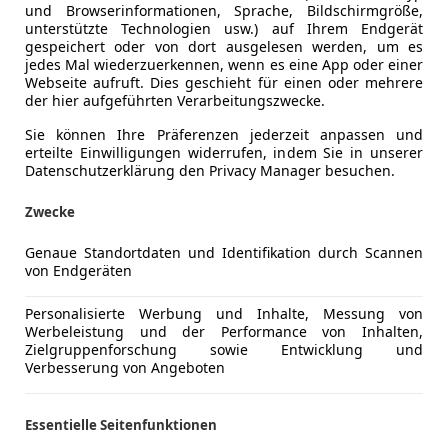
und Browserinformationen, Sprache, Bildschirmgröße,
unterstützte Technologien usw.) auf Ihrem Endgerät
gespeichert oder von dort ausgelesen werden, um es
jedes Mal wiederzuerkennen, wenn es eine App oder einer
Webseite aufruft. Dies geschieht für einen oder mehrere
der hier aufgeführten Verarbeitungszwecke.
Sie können Ihre Präferenzen jederzeit anpassen und
erteilte Einwilligungen widerrufen, indem Sie in unserer
Datenschutzerklärung den Privacy Manager besuchen.
Zwecke
Genaue Standortdaten und Identifikation durch Scannen
von Endgeräten
Personalisierte Werbung und Inhalte, Messung von
e Handhabung, dazu kommen Vorteile in Bezug auf den Füh
Werbeleistung und der Performance von Inhalten,
Zielgruppenforschung sowie Entwicklung und
 noch über kleine Wohnwagen wissen musst, erfährst du hie
Verbesserung von Angeboten
Essentielle Seitenfunktionen