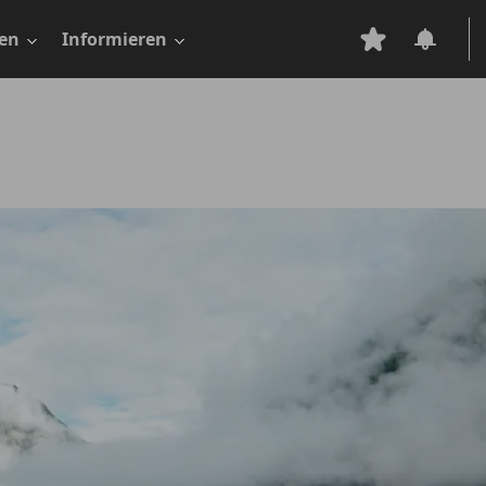
en
Informieren