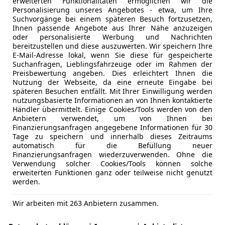
erweiterten Funktionalitäten ermöglichen wir die
Personalisierung unseres Angebotes - etwa, um Ihre
Suchvorgänge bei einem späteren Besuch fortzusetzen,
Ihnen passende Angebote aus Ihrer Nähe anzuzeigen
oder personalisierte Werbung und Nachrichten
bereitzustellen und diese auszuwerten. Wir speichern Ihre
E-Mail-Adresse lokal, wenn Sie diese für gespeicherte
Suchanfragen, Lieblingsfahrzeuge oder im Rahmen der
Preisbewertung angeben. Dies erleichtert Ihnen die
Nutzung der Webseite, da eine erneute Eingabe bei
späteren Besuchen entfällt. Mit Ihrer Einwilligung werden
nutzungsbasierte Informationen an von Ihnen kontaktierte
Händler übermittelt. Einige Cookies/Tools werden von den
Anbietern verwendet, um von Ihnen bei
Finanzierungsanfragen angegebene Informationen für 30
Tage zu speichern und innerhalb dieses Zeitraums
automatisch für die Befüllung neuer
Finanzierungsanfragen wiederzuverwenden. Ohne die
Verwendung solcher Cookies/Tools können solche
schein der Klasse B. Daher sind solche leichten Wohnwagen 
erweiterten Funktionen ganz oder teilweise nicht genutzt
 ihres Designs.
werden.
Wir arbeiten mit 263 Anbietern zusammen.