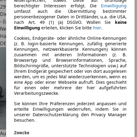
widersprechen, soweit diese auf Grundlage
berechtigter Interessen erfolgt. Die
Einwilligung
299.000 km
umfasst auch die Übermittlung bestimmter
Diesel
personenbezogener Daten in Drittländer, u.a. die USA,
- (l/100 km)
nach Art. 49 (1) (a) DSGVO. Wollen Sie
keine
Einwilligung
erteilen, klicken Sie bitte
hier
.
Neu
Händler
Cookies, Endgeräte- oder ähnliche Online-Kennungen
DE 27383
(z. B. login-basierte Kennungen, zufällig generierte
Kennungen, netzwerkbasierte Kennungen) können
zusammen mit anderen Informationen (z. B.
Browsertyp und Browserinformationen, Sprache,
Bildschirmgröße, unterstützte Technologien usw.) auf
Ihrem Endgerät gespeichert oder von dort ausgelesen
werden, um es jedes Mal wiederzuerkennen, wenn es
eine App oder einer Webseite aufruft. Dies geschieht
für einen oder mehrere der hier aufgeführten
Verarbeitungszwecke.
Sie können Ihre Präferenzen jederzeit anpassen und
erteilte Einwilligungen widerrufen, indem Sie in
unserer Datenschutzerklärung den Privacy Manager
besuchen.
Zwecke
Audi A6
Avant 2.0 *Bluetooth*Sitzheizung*el.Fenster*