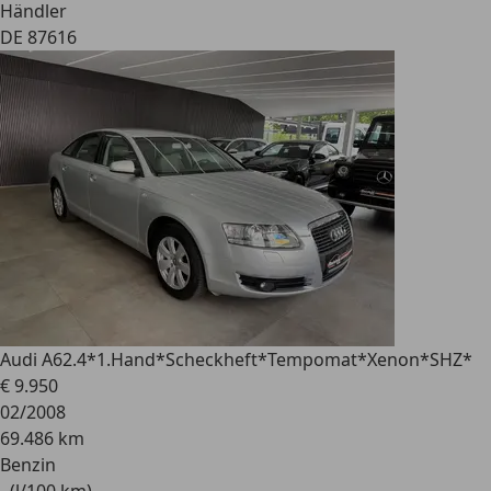
Händler
DE 87616
Audi A6
2.4*1.Hand*Scheckheft*Tempomat*Xenon*SHZ*
€ 9.950
02/2008
69.486 km
Benzin