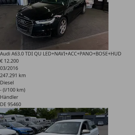
Audi A6
3.0 TDI QU LED+NAVI+ACC+PANO+BOSE+HUD
€ 12.200
03/2016
247.291 km
Diesel
- (l/100 km)
Händler
DE 95460