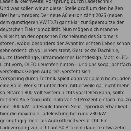
Laden & Reichweite: Vorsprung durch Ladetechnik
Und was sollen wir an dieser Stelle groß um den heißen
Brei herumreden: Der neue A6 e-tron zählt 2025 (neben
dem günstigeren VW ID.7) ganz klar zur Speerspitze der
deutschen Elektromobilität. Nun mögen sich manche
vielleicht an der optischen Erscheinung des Stromers
stören, wobei besonders der Avant im echten Leben schon
sehr ordentlich vor einem steht. Gestreckte Dachlinie,
kurze Überhänge, ultramodernes Lichtdesign. Matrix-LED-
Licht vorn, OLED-Leuchten hinten – und das sogar achtfach
verstellbar. Gegen Aufpreis, versteht sich.
Vorsprung durch Technik spielt dann vor allem beim Laden
eine Rolle. Wer sich unter dem mittlerweile gar nicht mehr
so elitären 800-Volt-System nichts vorstellen kann, sollte
mit dem A6 e-tron unterhalb von 10 Prozent einfach mal zu
einer 300-kW-Ladesäule fahren. Sehr reproduzierbar liegt
hier die maximale Ladeleistung bei rund 280 kW –
geringfügig mehr als Audi offiziell verspricht. Ein
Ladevorgang von acht auf 50 Prozent dauerte etwa zehn