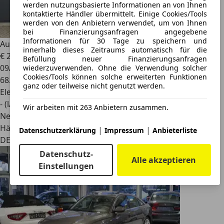
werden nutzungsbasierte Informationen an von Ihnen
kontaktierte Händler übermittelt. Einige Cookies/Tools
werden von den Anbietern verwendet, um von Ihnen
bei Finanzierungsanfragen angegebene
Informationen für 30 Tage zu speichern und
Audi A6
50 TFSI e Quattro Sport/19Zoll/Kamera/Assist/
innerhalb dieses Zeitraums automatisch für die
€ 27.880
Befüllung neuer Finanzierungsanfragen
09/2020
wiederzuverwenden. Ohne die Verwendung solcher
Cookies/Tools können solche erweiterten Funktionen
68.000 km
ganz oder teilweise nicht genutzt werden.
Elektro/Benzin
- (l/100 km)
Wir arbeiten mit 263 Anbietern zusammen.
Neu
Händler
|
|
Datenschutzerklärung
Impressum
Anbieterliste
DE 46342
Datenschutz-
Alle akzeptieren
Einstellungen