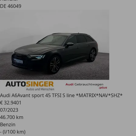
DE 46049
Audi A6
Avant sport 45 TFSI S line *MATRIX*NAV*SHZ*
€ 32.940
1
07/2023
46.700 km
Benzin
- (l/100 km)