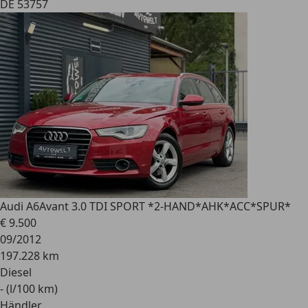
DE 53757
Audi A6
Avant 3.0 TDI SPORT *2-HAND*AHK*ACC*SPUR*
€ 9.500
09/2012
197.228 km
Diesel
- (l/100 km)
Händler