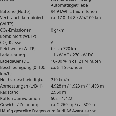
Automatikgetriebe
Batterie (Netto)
94,9 kWh Lithium-Ionen
Verbrauch kombiniert
ca. 17,0–14,8 kWh/100 km
(WLTP)
CO₂-Emissionen
0 g/km
kombiniert (WLTP)
CO₂-Klasse
A
Reichweite (WLTP)
bis zu 720 km
Ladeleistung
11 kW AC / 270 kW DC
Ladedauer (DC)
10–80 % in ca. 21 Minuten
Beschleunigung (0–100
ca. 5,4 Sekunden
km/h)
Höchstgeschwindigkeit
210 km/h
Abmessungen (L/B/H)
4,928 m / 1,923 m / 1,493 m
Radstand
2,950 m
Kofferraumvolumen
502 – 1.422 l
Gewicht / Zuladung
ca. 2.260 kg / ca. 500 kg
Häufig gestellte Fragen zum Audi A6 Avant e-tron