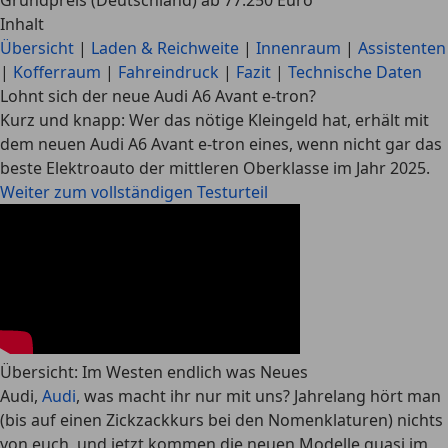
Grundpreis (Deutschland) ab 77.250 Euro
Inhalt
Übersicht
|
Laden & Reichweite
|
Innenraum
|
Assistenten
|
Kofferraum
|
Fahreindruck
|
Fazit
|
Technische Daten
Lohnt sich der neue Audi A6 Avant e-tron?
Kurz und knapp: Wer das nötige Kleingeld hat, erhält mit
dem neuen Audi A6 Avant e-tron eines, wenn nicht gar das
beste Elektroauto der mittleren Oberklasse im Jahr 2025.
Weiter zum vollständigen Testurteil
Übersicht: Im Westen endlich was Neues
Audi,
Audi
, was macht ihr nur mit uns? Jahrelang hört man
(bis auf einen Zickzackkurs bei den Nomenklaturen) nichts
von euch, und jetzt kommen die neuen Modelle quasi im