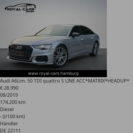
Audi A6
Lim. 50 TDI quattro S LINE ACC*MATRIX*HEADUP*
€ 28.990
08/2019
174.200 km
Diesel
- (l/100 km)
Händler
DE 22111