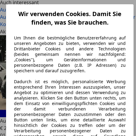
Auch interessant
Audi A6 vs. BMW 5er: Welcher Business-Gleiter ist besser?
Wir verwenden Cookies. Damit Sie
Audi A6 vs. Mercedes E-Klasse: Welches Modell bietet mehr
finden, was Sie brauchen.
Komfort?
Aktuelle Angebote
Um Ihnen die bestmögliche Benutzererfahrung auf
unseren Angeboten zu bieten, verwenden wir und
Drittanbieter Cookies und andere Technologien
(beides gemeinsam nennen wir nachfolgend:
„Cookies"), um Geräteinformationen und
personenbezogene Daten (z.B. IP Adressen) zu
speichern und darauf zuzugreifen.
Dadurch ist es möglich, personalisierte Werbung
entsprechend Ihren Interessen auszuspielen, unser
Angebot zu optimieren und dessen Verwendung zu
analysieren. Klicken Sie den Button unten rechts, um
dem Einsatz von einwilligungspflichten Cookies und
der damit verbundenen Verarbeitung
personenbezogener Daten zuzustimmen oder den
Button unten links, um eine detaillierte Auswahl
Audi A6
3.0 TDI quattro Avant*LEDER*NAVI*TÜV 10/2026*
hinsichtlich der Cookies zu treffen oder um der
€ 2.790
Verarbeitung personenbezogener Daten zu
01/2009