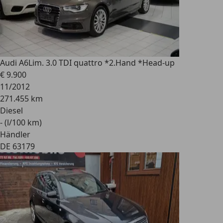
Audi A6
Lim. 3.0 TDI quattro *2.Hand *Head-up
€ 9.900
11/2012
271.455 km
Diesel
- (l/100 km)
Händler
DE 63179