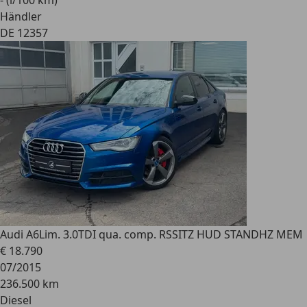
- (l/100 km)
Händler
DE 12357
Audi A6
Lim. 3.0TDI qua. comp. RSSITZ HUD STANDHZ MEM
€ 18.790
07/2015
236.500 km
Diesel