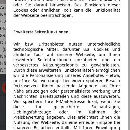
oder Sie darauf hinweisen. Das Blockieren dieser
Audi A6
Avant 40 TDI Sport
Cookies oder ähnlicher Tools kann die Funktionalität
NAV+LED+SHZ+KAM+AHK+DAB+2HD
der Webseite beeinträchtigen.
€ 23.749
06/2019
Erweiterte Seitenfunktionen
89.750 km
Diesel
Wir bzw. Drittanbieter nutzen unterschiedliche
- (l/100 km)
technologische Mittel, darunter u.a. Cookies und
ähnliche Tools auf unserer Webseite, um Ihnen
Neu
erweiterte Seitenfunktionen anzubieten und ein
Händler
verbessertes Nutzungserlebnis zu gewährleisten.
DE 26203
Durch diese erweiterten Funktionalitäten ermöglichen
wir die Personalisierung unseres Angebotes - etwa,
um Ihre Suchvorgänge bei einem späteren Besuch
fortzusetzen, Ihnen passende Angebote aus Ihrer
Nähe anzuzeigen oder personalisierte Werbung und
Nachrichten bereitzustellen und diese auszuwerten.
Wir speichern Ihre E-Mail-Adresse lokal, wenn Sie
diese für gespeicherte Suchanfragen,
Lieblingsfahrzeuge oder im Rahmen der
Preisbewertung angeben. Dies erleichtert Ihnen die
Nutzung der Webseite, da eine erneute Eingabe bei
späteren Besuchen entfällt. Mit Ihrer Einwilligung