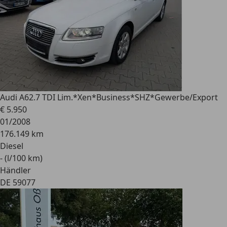
Audi A6
2.7 TDI Lim.*Xen*Business*SHZ*Gewerbe/Export
€ 5.950
01/2008
176.149 km
Diesel
- (l/100 km)
Händler
DE 59077