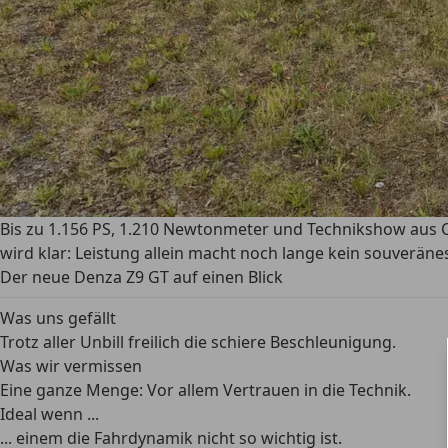
Bis zu 1.156 PS, 1.210 Newtonmeter und Technikshow aus Ch
wird klar: Leistung allein macht noch lange kein souveräne
Der neue Denza Z9 GT auf einen Blick
Was uns gefällt
Trotz aller Unbill freilich die schiere Beschleunigung.
Was wir vermissen
Eine ganze Menge: Vor allem Vertrauen in die Technik.
Ideal wenn ...
... einem die Fahrdynamik nicht so wichtig ist.