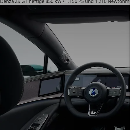
Denza Z9 GT heftige 850 kW / 1.156 PS und 1.210 Newtonmet