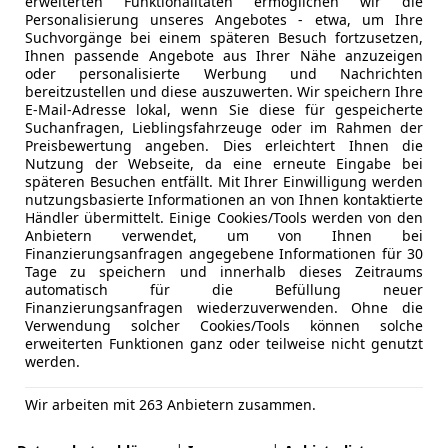
erweiterten Funktionalitäten ermöglichen wir die
er - und das aus gleich drei Elektromotoren. Der Einstands
Personalisierung unseres Angebotes - etwa, um Ihre
Suchvorgänge bei einem späteren Besuch fortzusetzen,
Ihnen passende Angebote aus Ihrer Nähe anzuzeigen
oder personalisierte Werbung und Nachrichten
bereitzustellen und diese auszuwerten. Wir speichern Ihre
E-Mail-Adresse lokal, wenn Sie diese für gespeicherte
Suchanfragen, Lieblingsfahrzeuge oder im Rahmen der
Preisbewertung angeben. Dies erleichtert Ihnen die
Nutzung der Webseite, da eine erneute Eingabe bei
späteren Besuchen entfällt. Mit Ihrer Einwilligung werden
nutzungsbasierte Informationen an von Ihnen kontaktierte
Händler übermittelt. Einige Cookies/Tools werden von den
Anbietern verwendet, um von Ihnen bei
Finanzierungsanfragen angegebene Informationen für 30
Tage zu speichern und innerhalb dieses Zeitraums
automatisch für die Befüllung neuer
Finanzierungsanfragen wiederzuverwenden. Ohne die
Verwendung solcher Cookies/Tools können solche
erweiterten Funktionen ganz oder teilweise nicht genutzt
werden.
Wir arbeiten mit 263 Anbietern zusammen.