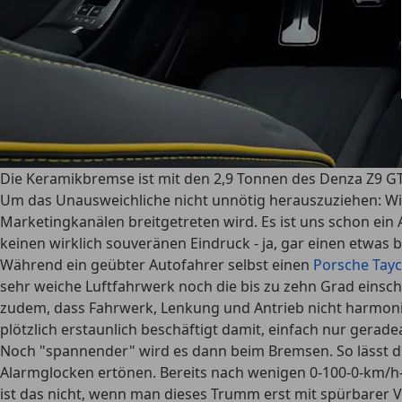
Die Keramikbremse ist mit den 2,9 Tonnen des Denza Z9 GT
Um das Unausweichliche nicht unnötig herauszuziehen: Wir
Marketingkanälen breitgetreten wird. Es ist uns schon ein A
keinen wirklich souveränen Eindruck - ja, gar einen etwas 
Während ein geübter Autofahrer selbst einen
Porsche Tay
sehr weiche Luftfahrwerk noch die bis zu zehn Grad einsc
zudem, dass Fahrwerk, Lenkung und Antrieb nicht harmonis
plötzlich erstaunlich beschäftigt damit, einfach nur gerad
Noch "spannender" wird es dann beim Bremsen. So lässt di
Alarmglocken ertönen. Bereits nach wenigen 0-100-0-km/h
ist das nicht, wenn man dieses Trumm erst mit spürbare