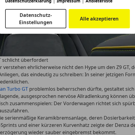
|
|
Datenschutzerklärung
Impressum
Anbieterliste
Datenschutz-
Alle akzeptieren
Einstellungen
 schlicht überfordert
 verstehen ehrlicherweise nicht den Hype um den Z9 GT, de
nliegen, das eindeutig zu schreiben: In seiner jetzigen For
bedenklichen.
can Turbo GT
problemlos beherrschen dürfte, gestaltet sich
hlagende, ausgesprochen nervöse Allradlenkung können übe
ch zusammenspielen: Der Vorderwagen richtet sich spürbar
eauszufahren.
e serienmäßige Keramikbremsanlage, deren Dosierbarkeit un
-Sprints und einer kürzeren Kurvenhatz zeigte der Denza 
r Verzögerung wieder sauber eingebremst bekommt.