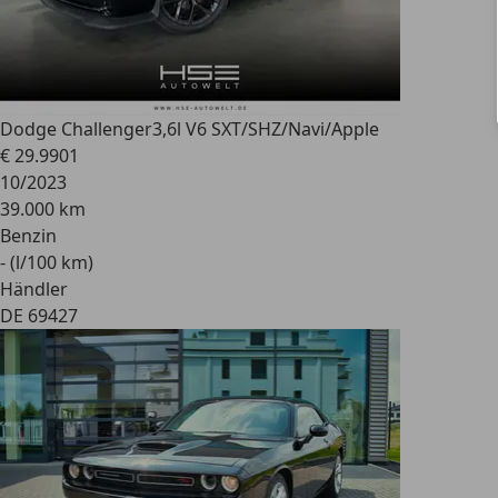
Dodge Challenger
3,6l V6 SXT/SHZ/Navi/Apple
€ 29.990
1
10/2023
39.000 km
Benzin
- (l/100 km)
Händler
DE 69427