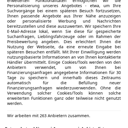
erweiterten Funktionalitäten ermöglichen wir die
Personalisierung unseres Angebotes - etwa, um Ihre
Suchvorgänge bei einem späteren Besuch fortzusetzen,
Ihnen passende Angebote aus Ihrer Nähe anzuzeigen
oder personalisierte Werbung und Nachrichten
bereitzustellen und diese auszuwerten. Wir speichern Ihre
E-Mail-Adresse lokal, wenn Sie diese für gespeicherte
Suchanfragen, Lieblingsfahrzeuge oder im Rahmen der
Preisbewertung angeben. Dies erleichtert Ihnen die
utoScout24 Magazins und verantwortet die inhaltliche sowi
Nutzung der Webseite, da eine erneute Eingabe bei
 im Bereich Video. Er verfügt über langjährige Erfahrung 
späteren Besuchen entfällt. Mit Ihrer Einwilligung werden
wie der Entwicklung des Automobilmarktes. Privat fährt er
nutzungsbasierte Informationen an von Ihnen kontaktierte
Händler übermittelt. Einige Cookies/Tools werden von den
Anbietern verwendet, um von Ihnen bei
zoo
Test Dodge Challenger SRT Hellcat: Highway to Hell!
Finanzierungsanfragen angegebene Informationen für 30
Tage zu speichern und innerhalb dieses Zeitraums
automatisch für die Befüllung neuer
Finanzierungsanfragen wiederzuverwenden. Ohne die
Verwendung solcher Cookies/Tools können solche
erweiterten Funktionen ganz oder teilweise nicht genutzt
werden.
Wir arbeiten mit 263 Anbietern zusammen.