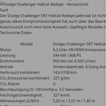
Fazit
Der Dodge Challenger SRT Hellcat Redeye Jailbreak ist nich
genau diese Kompromisslosigkeit hat auch über das Baureih
AutoScout24 noch eine feine Auswahl. Gepflegte Modelle mi
Technische Daten
Modell
Dodge Challenger SRT Hellcat
Motor
6,2-Liter-V8-HEMI-Kompress
Leistung
594 kW / 808 PS
Drehmoment
959 Nm bei 4.500 U/min
Antrieb
Hinterradantrieb, 8-Gang-Au
Verbrauch kombiniert
14,6 l/100 km
CO₂-Emissionen kombiniert
327 g/km
CO₂-Klasse
G
Beschleunigung (0–100 km/h)
ca. 3,5 Sekunden
Höchstgeschwindigkeit
327 km/h
Abmessungen (L/B/H)
5,02 m / 2,01 m / 1,45 m