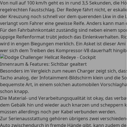
Von null auf 100 km/h geht es in rund 3,5 Sekunden, die Hö
regelrechten Faustschlag. Der Redeye fährt nicht, er eskal
der Kreuzung noch schnell vor dem querenden Lkw in die L
verlangt vom Fahrer eine gewisse Reife. Anders kann man 
Für den Fahrbahnkontakt zuständig sind neben einem sport
üppige Reifenformat trübt jedoch das Einlenkverhalten. R
wird in engen Biegungen merklich. Ein Asket ist dieser Ami 
wer sich dem Treiben des Kompressor-V8 dauerhaft hingibt
Innenraum & Features: Sichtbar gealtert
Besonders im Vergleich zum neuen Charger zeigt sich, dass 
Tacho analog, der Infotainment-Bildschirm klein und die So
bequemste Art, in einem solchen automobilen Vorschlagham
schon knapp.
Die Material- und Verarbeitungsqualität ist okay, das ver
dem Gebälk hin und wieder auch knarzen und scheppern kan
müssen allerdings noch per Kabel verbunden werden.
Zur Serienausstattung gehören übrigens zwei verschiedene Sc
Auto zwischendurch in fremde Hände gibt, kann zudem den 