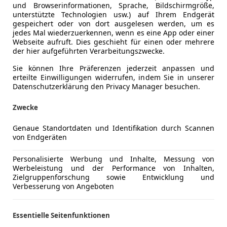
chstgeschwindigkeit liegt bei 327 km/h. Wer voll beschleuni
und Browserinformationen, Sprache, Bildschirmgröße,
unterstützte Technologien usw.) auf Ihrem Endgerät
iert. Dementsprechend diffizil ist bei Vollgas auch das Han
gespeichert oder von dort ausgelesen werden, um es
ücke springen will, muss damit rechnen, sich in den Aspha
jedes Mal wiederzuerkennen, wenn es eine App oder einer
es wohl nicht beschreiben.
Webseite aufruft. Dies geschieht für einen oder mehrere
der hier aufgeführten Verarbeitungszwecke.
lich-komfortabel abgestimmten adaptiven Bilstein-Fahrwerk
ichtungsänderungen gelingen alles andere als präzise, ehe
Sie können Ihre Präferenzen jederzeit anpassen und
sicherlich nicht. Spürbar wird dies auch beim Spritverbrauch
erteilte Einwilligungen widerrufen, indem Sie in unserer
Datenschutzerklärung den Privacy Manager besuchen.
, jagt auch das Doppelte durch die Brennräume.
Zwecke
der Dodge Challenger (aufbauend auf der LX-Plattform von D
Genaue Standortdaten und Identifikation durch Scannen
von Endgeräten
ftware-Features eher übersichtlich. Die großen Sportsitze 
mer unterwegs zu sein. Einzig zu groß sollte man nicht se
Personalisierte Werbung und Inhalte, Messung von
Werbeleistung und der Performance von Inhalten,
baute 18 Lautsprecher starke Soundsystem von Harman-Kardo
Zielgruppenforschung sowie Entwicklung und
Verbesserung von Angeboten
n, muss wohl oder übel toleriert werden. Apple CarPlay u
hlüssel: Der Schwarze limitiert die Leistung des Hellcat Re
Essentielle Seitenfunktionen
Valet-Modus nutzen. Hier wird die Leistung auf rund 300 P