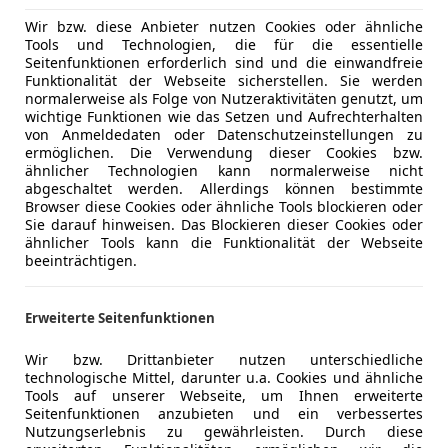
Wir bzw. diese Anbieter nutzen Cookies oder ähnliche
Tools und Technologien, die für die essentielle
Seitenfunktionen erforderlich sind und die einwandfreie
t einfach ein Auto, er ist ein Statement. Er ist groß, lau
Funktionalität der Webseite sicherstellen. Sie werden
enende hinweg ihren Reiz. In dieser rohen Form wird es wo
normalerweise als Folge von Nutzeraktivitäten genutzt, um
t deutscher Erstzulassung starten bei etwa 73.000 Euro. (
wichtige Funktionen wie das Setzen und Aufrechterhalten
von Anmeldedaten oder Datenschutzeinstellungen zu
ermöglichen. Die Verwendung dieser Cookies bzw.
ähnlicher Technologien kann normalerweise nicht
 Redeye Jailbreak
abgeschaltet werden. Allerdings können bestimmte
Browser diese Cookies oder ähnliche Tools blockieren oder
ormotor
Sie darauf hinweisen. Das Blockieren dieser Cookies oder
ähnlicher Tools kann die Funktionalität der Webseite
beeinträchtigen.
tomatik
Erweiterte Seitenfunktionen
Wir bzw. Drittanbieter nutzen unterschiedliche
technologische Mittel, darunter u.a. Cookies und ähnliche
Tools auf unserer Webseite, um Ihnen erweiterte
Seitenfunktionen anzubieten und ein verbessertes
Nutzungserlebnis zu gewährleisten. Durch diese