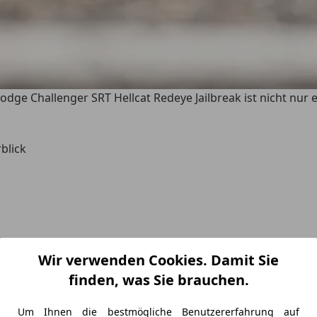
ge Challenger SRT Hellcat Redeye Jailbreak ist nicht nur e
blick
Wir verwenden Cookies. Damit Sie
finden, was Sie brauchen.
ne Zeit passt, in der Elektroautos immer mehr dominieren, b
rmalen Gebrauchtwagenmarkt kaum für Geld zu kaufen.
Jet
Um Ihnen die bestmögliche Benutzererfahrung auf