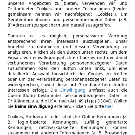
unseren Angeboten zu bieten, verwenden wir und
aum & Features
|
Ausstattung & Preise
|
Fazit
|
Technische
Drittanbieter Cookies und andere Technologien (beides
gemeinsam nennen wir nachfolgend: „Cookies"), um
Geräteinformationen und personenbezogene Daten (z.B.
ingefleischten dann schon einigermaßen weh: Ende 2023 wu
IP Adressen) zu speichern und darauf zuzugreifen.
bestände über spezialisierte Importeure wie etwa den Stella
Dadurch ist es möglich, personalisierte Werbung
 den USA verkauft. Bisher aber nur rein elektrisch oder mit
entsprechend Ihren Interessen auszuspielen, unser
Angebot zu optimieren und dessen Verwendung zu
r letzten gebauten Hellcats überhaupt, sondern zu einem Do
analysieren. Klicken Sie den Button unten rechts, um dem
Einsatz von einwilligungspflichten Cookies und der damit
 959 Nm.
verbundenen Verarbeitung personenbezogener Daten
zuzustimmen oder den Button unten links, um eine
detaillierte Auswahl hinsichtlich der Cookies zu treffen
oder um der Verarbeitung personenbezogener Daten zu
ekannten 6,2-Liter-V8-HEMI-Kompressormotors. Die Mehrle
widersprechen, soweit diese auf Grundlage berechtigter
augung, andere Pleuel und Kolben sowie eine größere Ben
Interessen erfolgt. Die
Einwilligung
umfasst auch die
 es außerdem den sogenannten SRT Power Chiller. Aktiviert
Übermittlung bestimmter personenbezogener Daten in
Drittländer, u.a. die USA, nach Art. 49 (1) (a) DSGVO. Wollen
essor (normal 2,4 Liter) sorgt indes nicht nur für mächtig
Sie
keine Einwilligung
erteilen, klicken Sie bitte
hier
.
, die Gänsehaut garantiert.
icht verbaut – sie ist allerdings auch nicht zwingend nöti
Cookies, Endgeräte- oder ähnliche Online-Kennungen (z.
B. login-basierte Kennungen, zufällig generierte
Kennungen, netzwerkbasierte Kennungen) können
zusammen mit anderen Informationen (z. B. Browsertyp