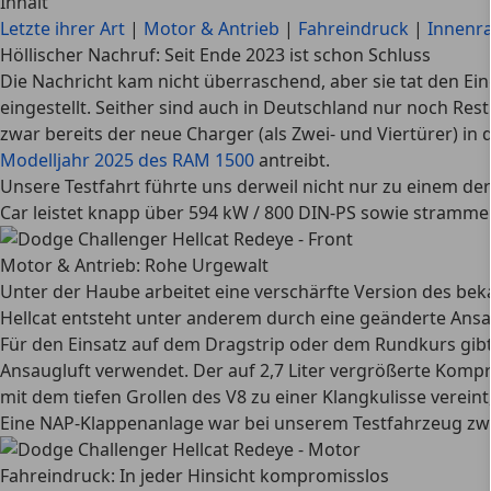
Inhalt
Letzte ihrer Art
|
Motor & Antrieb
|
Fahreindruck
|
Innenr
Höllischer Nachruf: Seit Ende 2023 ist schon Schluss
Die Nachricht kam nicht überraschend, aber sie tat den E
eingestellt. Seither sind auch in Deutschland nur noch Rest
zwar bereits der neue Charger (als Zwei- und Viertürer) in
Modelljahr 2025 des RAM 1500
antreibt.
Unsere Testfahrt führte uns derweil nicht nur zu einem de
Car leistet knapp über 594 kW / 800 DIN-PS sowie stramme
Motor & Antrieb: Rohe Urgewalt
Unter der Haube arbeitet eine verschärfte Version des b
Hellcat entsteht unter anderem durch eine geänderte Ans
Für den Einsatz auf dem Dragstrip oder dem Rundkurs gibt
Ansaugluft verwendet. Der auf 2,7 Liter vergrößerte Kompr
mit dem tiefen Grollen des V8 zu einer Klangkulisse vereint
Eine NAP-Klappenanlage war bei unserem Testfahrzeug zwar n
Fahreindruck: In jeder Hinsicht kompromisslos