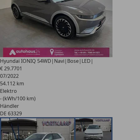
Hyundai IONIQ 5
4WD|Navi|Bose|LED|
€ 29.770
1
07/2022
54.112 km
Elektro
- (kWh/100 km)
Händler
DE 63329