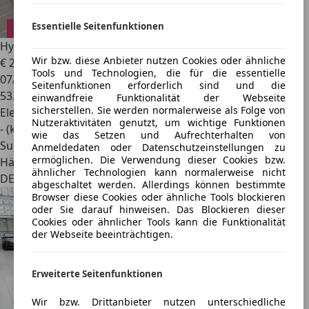
Essentielle Seitenfunktionen
Hyundai IONIQ 5
Techniq 4WD 72,6 kWh|ACC|BOSE|LED
Wir bzw. diese Anbieter nutzen Cookies oder ähnliche
€ 28.890
1
€ 29.990,-
Tools und Technologien, die für die essentielle
07/2022
Seitenfunktionen erforderlich sind und die
53.931 km
einwandfreie Funktionalität der Webseite
sicherstellen. Sie werden normalerweise als Folge von
Elektro
Nutzeraktivitäten genutzt, um wichtige Funktionen
- (kWh/100 km)
wie das Setzen und Aufrechterhalten von
SuperDEAL
Anmeldedaten oder Datenschutzeinstellungen zu
ermöglichen. Die Verwendung dieser Cookies bzw.
Händler
ähnlicher Technologien kann normalerweise nicht
DE 42287
abgeschaltet werden. Allerdings können bestimmte
Browser diese Cookies oder ähnliche Tools blockieren
oder Sie darauf hinweisen. Das Blockieren dieser
Cookies oder ähnlicher Tools kann die Funktionalität
der Webseite beeinträchtigen.
Erweiterte Seitenfunktionen
Wir bzw. Drittanbieter nutzen unterschiedliche