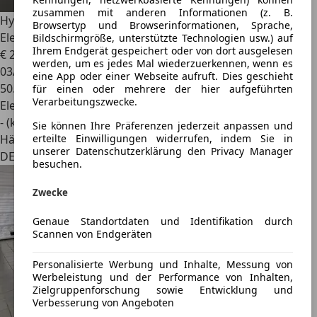
zusammen mit anderen Informationen (z. B.
Hyundai IONIQ 5
Techniq
Browsertyp und Browserinformationen, Sprache,
Elektro++1.Hand+58kWh++Sitzpaket
Bildschirmgröße, unterstützte Technologien usw.) auf
Ihrem Endgerät gespeichert oder von dort ausgelesen
€ 27.990
1
werden, um es jedes Mal wiederzuerkennen, wenn es
03/2022
eine App oder einer Webseite aufruft. Dies geschieht
50.104 km
für einen oder mehrere der hier aufgeführten
Verarbeitungszwecke.
Elektro
- (kWh/100 km)
Sie können Ihre Präferenzen jederzeit anpassen und
erteilte Einwilligungen widerrufen, indem Sie in
Händler
unserer Datenschutzerklärung den Privacy Manager
DE 69168
besuchen.
Zwecke
Genaue Standortdaten und Identifikation durch
Scannen von Endgeräten
Personalisierte Werbung und Inhalte, Messung von
Werbeleistung und der Performance von Inhalten,
Zielgruppenforschung sowie Entwicklung und
Verbesserung von Angeboten