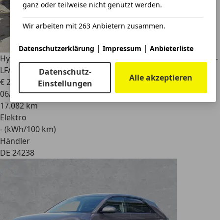
ganz oder teilweise nicht genutzt werden.
Wir arbeiten mit 263 Anbietern zusammen.
|
|
Datenschutzerklärung
Impressum
Anbieterliste
Hyundai IONIQ 5
Elektro LED-Navi-PDC v/h-Rcam-ACC-HDA-
LFA-Klim...
Datenschutz-
Alle akzeptieren
€ 28.950
1
Einstellungen
06/2024
17.082 km
Elektro
- (kWh/100 km)
Händler
DE 24238