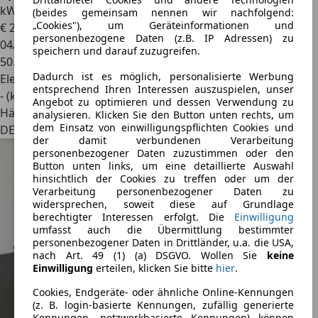
kWh|HeadUp|CarPlay|Pano
(beides gemeinsam nennen wir nachfolgend:
„Cookies"), um Geräteinformationen und
€ 27.790
1
personenbezogene Daten (z.B. IP Adressen) zu
04/2022
speichern und darauf zuzugreifen.
50.532 km
Dadurch ist es möglich, personalisierte Werbung
Elektro
entsprechend Ihren Interessen auszuspielen, unser
- (kWh/100 km)
Angebot zu optimieren und dessen Verwendung zu
Händler
analysieren. Klicken Sie den Button unten rechts, um
dem Einsatz von einwilligungspflichten Cookies und
DE 42287
der damit verbundenen Verarbeitung
personenbezogener Daten zuzustimmen oder den
Button unten links, um eine detaillierte Auswahl
hinsichtlich der Cookies zu treffen oder um der
Verarbeitung personenbezogener Daten zu
widersprechen, soweit diese auf Grundlage
berechtigter Interessen erfolgt. Die
Einwilligung
umfasst auch die Übermittlung bestimmter
personenbezogener Daten in Drittländer, u.a. die USA,
nach Art. 49 (1) (a) DSGVO. Wollen Sie
keine
Einwilligung
erteilen, klicken Sie bitte
hier
.
Cookies, Endgeräte- oder ähnliche Online-Kennungen
(z. B. login-basierte Kennungen, zufällig generierte
Kennungen, netzwerkbasierte Kennungen) können