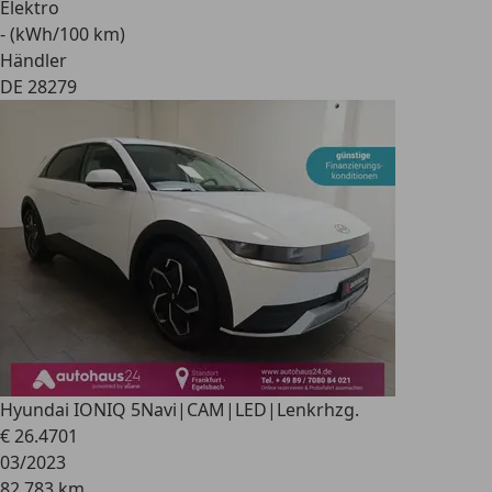
Elektro
- (kWh/100 km)
Händler
DE 28279
Hyundai IONIQ 5
Navi|CAM|LED|Lenkrhzg.
€ 26.470
1
03/2023
82.783 km