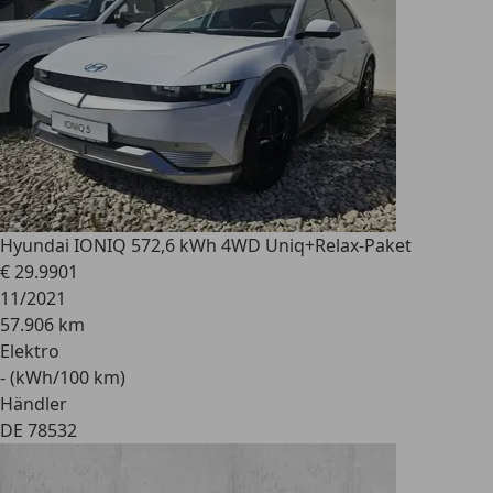
Hyundai IONIQ 5
72,6 kWh 4WD Uniq+Relax-Paket
€ 29.990
1
11/2021
57.906 km
Elektro
- (kWh/100 km)
Händler
DE 78532