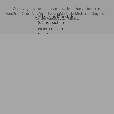
© Copyright
AutoScout24 GmbH. Alle Rechte vorbehalten.
AutoScout24.de, AutoProff, LeasingMarkt.de, Media und Smyle sind
Teil der AutoScout24-Familie.