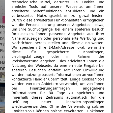
technologische Mittel, darunter u.a. Cookies und
ähnliche Tools auf unserer Webseite, um Ihnen
erweiterte Seitenfunktionen anzubieten und ein
verbessertes Nutzungserlebnis zu gewährleisten.
Durch diese erweiterten Funktionalitäten ermöglichen
wir die Personalisierung unseres Angebotes - etwa,
Hyundai IONIQ 5
Techniq 72,6 kWh|ACC|Leder|LED
um Ihre Suchvorgänge bei einem späteren Besuch
€ 28.890
1
fortzusetzen, Ihnen passende Angebote aus Ihrer
06/2022
Nähe anzuzeigen oder personalisierte Werbung und
Nachrichten bereitzustellen und diese auszuwerten.
37.633 km
Wir speichern Ihre E-Mail-Adresse lokal, wenn Sie
Elektro
diese für gespeicherte Suchanfragen,
- (kWh/100 km)
Lieblingsfahrzeuge oder im Rahmen der
Preisbewertung angeben. Dies erleichtert Ihnen die
Händler
Nutzung der Webseite, da eine erneute Eingabe bei
DE 14974
späteren Besuchen entfällt. Mit Ihrer Einwilligung
werden nutzungsbasierte Informationen an von Ihnen
kontaktierte Händler übermittelt. Einige Cookies/Tools
werden von den Anbietern verwendet, um von Ihnen
bei Finanzierungsanfragen angegebene
Informationen für 30 Tage zu speichern und
innerhalb dieses Zeitraums automatisch für die
Befüllung neuer Finanzierungsanfragen
wiederzuverwenden. Ohne die Verwendung solcher
Cookies/Tools können solche erweiterten Funktionen