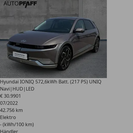
Hyundai IONIQ 5
72,6kWh Batt. (217 PS) UNIQ
Navi|HUD|LED
€ 30.990
1
07/2022
42.756 km
Elektro
- (kWh/100 km)
Händler