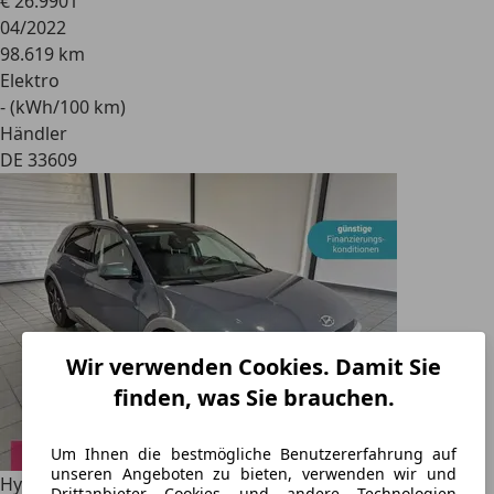
€ 26.990
1
04/2022
98.619 km
Elektro
- (kWh/100 km)
Händler
DE 33609
Wir verwenden Cookies. Damit Sie
finden, was Sie brauchen.
Um Ihnen die bestmögliche Benutzererfahrung auf
unseren Angeboten zu bieten, verwenden wir und
Hyundai IONIQ 5
Uniq 4WD 58
Drittanbieter Cookies und andere Technologien