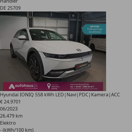
Händler
DE 25709
Hyundai IONIQ 5
58 kWh LED|Navi|PDC|Kamera|ACC
€ 24.970
1
06/2023
26.479 km
Elektro
- (kWh/100 km)