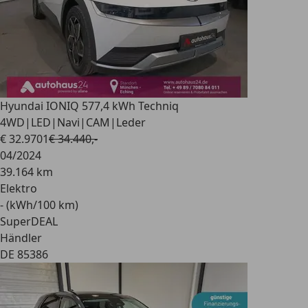
Hyundai IONIQ 5
77,4 kWh Techniq
4WD|LED|Navi|CAM|Leder
€ 32.970
1
€ 34.440,-
04/2024
39.164 km
Elektro
- (kWh/100 km)
SuperDEAL
Händler
DE 85386