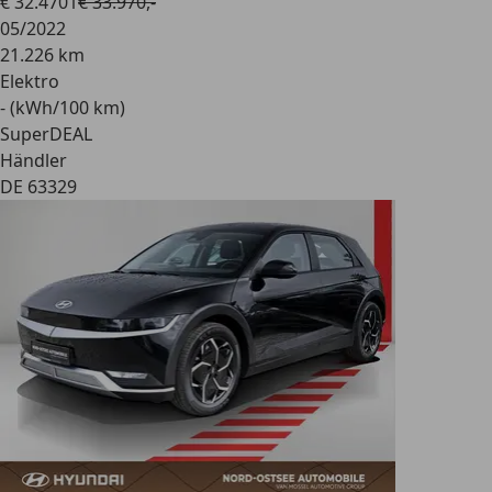
€ 32.470
1
€ 33.970,-
05/2022
21.226 km
Elektro
- (kWh/100 km)
SuperDEAL
Händler
DE 63329