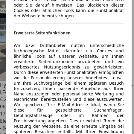
oder Sie darauf hinweisen. Das Blockieren dieser
Cookies oder ähnlicher Tools kann die Funktionalität
der Webseite beeinträchtigen.
Erweiterte Seitenfunktionen
Wir bzw. Drittanbieter nutzen unterschiedliche
technologische Mittel, darunter u.a. Cookies und
ähnliche Tools auf unserer Webseite, um Ihnen
erweiterte Seitenfunktionen anzubieten und ein
verbessertes Nutzungserlebnis zu gewährleisten.
Durch diese erweiterten Funktionalitäten ermöglichen
wir die Personalisierung unseres Angebotes - etwa,
um Ihre Suchvorgänge bei einem späteren Besuch
Hyundai IONIQ 5
Elektro LED-Navi-PDC v/h-Rcam-ACC-HDA-
fortzusetzen, Ihnen passende Angebote aus Ihrer
LFA-Klim...
Nähe anzuzeigen oder personalisierte Werbung und
€ 28.950
1
Nachrichten bereitzustellen und diese auszuwerten.
Wir speichern Ihre E-Mail-Adresse lokal, wenn Sie
06/2024
diese für gespeicherte Suchanfragen,
17.082 km
Lieblingsfahrzeuge oder im Rahmen der
Elektro
Preisbewertung angeben. Dies erleichtert Ihnen die
Nutzung der Webseite, da eine erneute Eingabe bei
- (kWh/100 km)
späteren Besuchen entfällt. Mit Ihrer Einwilligung