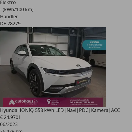
Elektro
- (kWh/100 km)
Händler
DE 28279
Hyundai IONIQ 5
58 kWh LED|Navi|PDC|Kamera|ACC
€ 24.970
1
06/2023
26.479 km