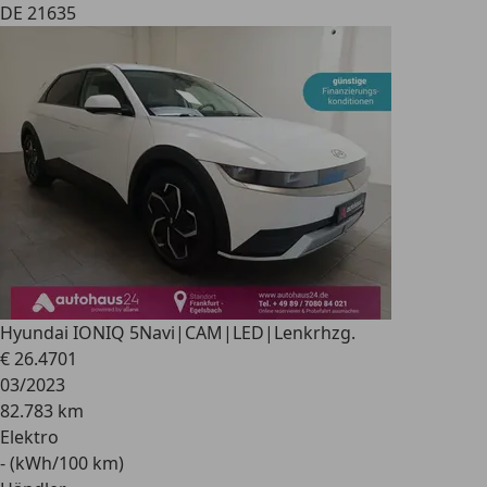
DE 21635
Hyundai IONIQ 5
Navi|CAM|LED|Lenkrhzg.
€ 26.470
1
03/2023
82.783 km
Elektro
- (kWh/100 km)