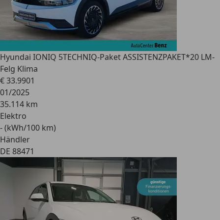
Hyundai IONIQ 5
TECHNIQ-Paket ASSISTENZPAKET*20 LM-
Felg Klima
€ 33.990
1
01/2025
35.114 km
Elektro
- (kWh/100 km)
Händler
DE 88471