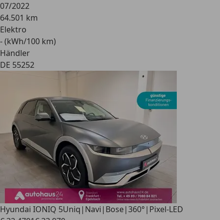
07/2022
64.501 km
Elektro
- (kWh/100 km)
Händler
DE 55252
Hyundai IONIQ 5
Uniq|Navi|Bose|360°|Pixel-LED