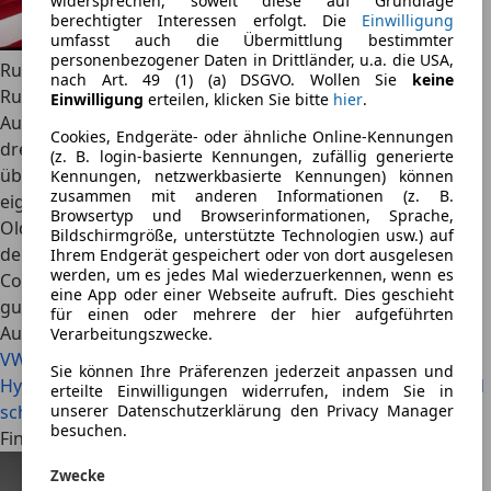
widersprechen, soweit diese auf Grundlage
berechtigter Interessen erfolgt. Die
Einwilligung
umfasst auch die Übermittlung bestimmter
personenbezogener Daten in Drittländer, u.a. die USA,
Rudolf Bögel
nach Art. 49 (1) (a) DSGVO. Wollen Sie
keine
Rudolf Bögel ist seit 2022 freier Redakteur bei
Einwilligung
erteilen, klicken Sie bitte
hier
.
AutoScout24. Er schwärmt für elegante Limousinen und
Cookies, Endgeräte- oder ähnliche Online-Kennungen
drehfreudige Saugmotoren, fährt privat jedoch
(z. B. login-basierte Kennungen, zufällig generierte
überwiegend elektrisch: im Honda e, gespeist von der
Kennungen, netzwerkbasierte Kennungen) können
zusammen mit anderen Informationen (z. B.
eigenen PV-Anlage. Seine heimliche Leidenschaft gilt
Browsertyp und Browserinformationen, Sprache,
Oldtimern – vom Mercedes-Benz 190 „Heckflosse“ über
Bildschirmgröße, unterstützte Technologien usw.) auf
den Triumph Spitfire Mk II bis hin zum Ford Granada
Ihrem Endgerät gespeichert oder von dort ausgelesen
werden, um es jedes Mal wiederzuerkennen, wenn es
Coupé 2.6 Ghia. Über Geschmack lässt sich streiten, über
eine App oder einer Webseite aufruft. Dies geschieht
gute Autos nicht.
für einen oder mehrere der hier aufgeführten
Auch interessant
Verarbeitungszwecke.
VW Tiguan vs. Hyundai Tucson: Welches SUV ist besser?
Sie können Ihre Präferenzen jederzeit anpassen und
Hyundai Ioniq 6 Facelift (2026): Länger, größer, weiter - und
erteilte Einwilligungen widerrufen, indem Sie in
schöner!
unserer Datenschutzerklärung den Privacy Manager
besuchen.
Finde jetzt Hyundai Ioniq 5 auf AutoScout24
Zwecke