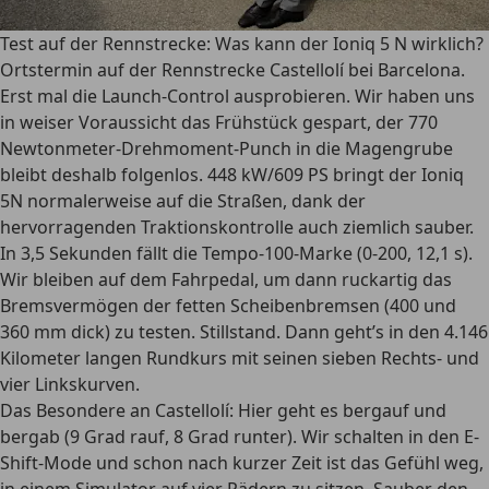
Test auf der Rennstrecke: Was kann der Ioniq 5 N wirklich?
Ortstermin auf der Rennstrecke Castellolí bei Barcelona.
Erst mal die Launch-Control ausprobieren. Wir haben uns
in weiser Voraussicht das Frühstück gespart, der 770
Newtonmeter-Drehmoment-Punch in die Magengrube
bleibt deshalb folgenlos. 448 kW/609 PS bringt der Ioniq
5N normalerweise auf die Straßen, dank der
hervorragenden Traktionskontrolle auch ziemlich sauber.
In 3,5 Sekunden fällt die Tempo-100-Marke (0-200, 12,1 s).
Wir bleiben auf dem Fahrpedal, um dann ruckartig das
Bremsvermögen der fetten Scheibenbremsen (400 und
360 mm dick) zu testen. Stillstand. Dann geht’s in den 4.146
Kilometer langen Rundkurs mit seinen sieben Rechts- und
vier Linkskurven.
Das Besondere an Castellolí: Hier geht es bergauf und
bergab (9 Grad rauf, 8 Grad runter). Wir schalten in den E-
Shift-Mode und schon nach kurzer Zeit ist das Gefühl weg,