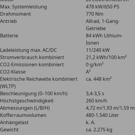
Max. Systemleistung
478 kW/650 PS
Drehmoment
770 Nm
Antrieb
Allrad, 1-Gang-
Getriebe
Batterie
84 kWh Lithium-
Ionen
Ladeleistung max. AC/DC
11/240 kW
Stromverbrauch kombiniert
21,2 kWh/100 km²
CO2-Emissionen kombiniert
0 g/km²
CO2-Klasse
A²
Elektrische Reichweite kombiniert
ca. 448 km²
(WLTP)
Beschleunigung (0–100 km/h)
3,4-3,5 s
Höchstgeschwindigkeit
260 km/h
Abmessungen (L/B/H)
4,72 m/1,93 m/1,59 m
Kofferraumvolumen
480-1.540 Liter
Anhängelast
k. A.
Gewicht
ca. 2.275 kg