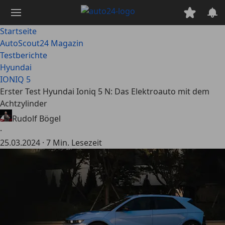
Zum
Hauptinhalt
springen
Startseite
AutoScout24 Magazin
Testberichte
Hyundai
IONIQ 5
Erster Test Hyundai Ioniq 5 N: Das Elektroauto mit dem
Achtzylinder
Rudolf Bögel
·
25.03.2024
·
7 Min. Lesezeit