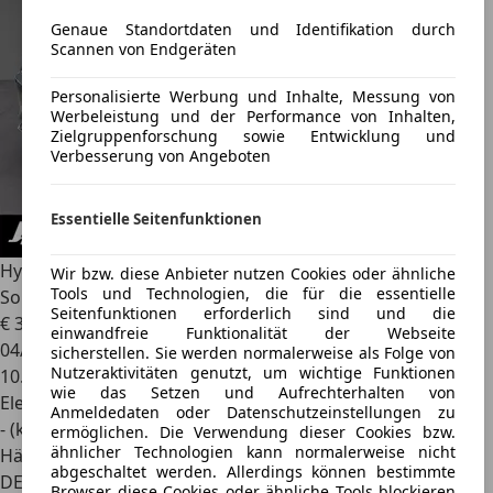
Genaue Standortdaten und Identifikation durch
Scannen von Endgeräten
Personalisierte Werbung und Inhalte, Messung von
Werbeleistung und der Performance von Inhalten,
Zielgruppenforschung sowie Entwicklung und
Verbesserung von Angeboten
Essentielle Seitenfunktionen
Hyundai IONIQ 5
Uniq-Paket 4WD BOSE
Wir bzw. diese Anbieter nutzen Cookies oder ähnliche
Tools und Technologien, die für die essentielle
Sound+Kam+ACC+Navi+
Seitenfunktionen erforderlich sind und die
€ 33.964
1
einwandfreie Funktionalität der Webseite
04/2023
sicherstellen. Sie werden normalerweise als Folge von
Nutzeraktivitäten genutzt, um wichtige Funktionen
10.249 km
wie das Setzen und Aufrechterhalten von
Elektro
Anmeldedaten oder Datenschutzeinstellungen zu
- (kWh/100 km)
ermöglichen. Die Verwendung dieser Cookies bzw.
ähnlicher Technologien kann normalerweise nicht
Händler
abgeschaltet werden. Allerdings können bestimmte
DE 26135
Browser diese Cookies oder ähnliche Tools blockieren