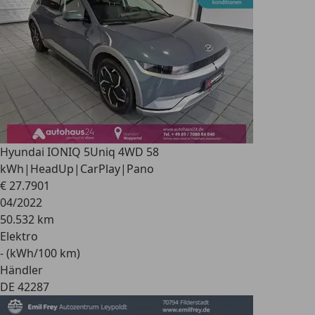
Hyundai IONIQ 5
Uniq 4WD 58
kWh|HeadUp|CarPlay|Pano
€ 27.790
1
04/2022
50.532 km
Elektro
- (kWh/100 km)
Händler
DE 42287