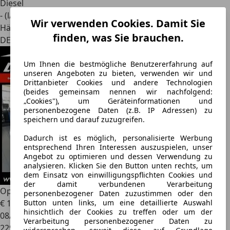
Diesel
- (l/100 km)
Wir verwenden Cookies. Damit Sie
Händler
finden, was Sie brauchen.
DE 73660
Um Ihnen die bestmögliche Benutzererfahrung auf
unseren Angeboten zu bieten, verwenden wir und
Drittanbieter Cookies und andere Technologien
(beides gemeinsam nennen wir nachfolgend:
„Cookies"), um Geräteinformationen und
personenbezogene Daten (z.B. IP Adressen) zu
speichern und darauf zuzugreifen.
Dadurch ist es möglich, personalisierte Werbung
entsprechend Ihren Interessen auszuspielen, unser
Angebot zu optimieren und dessen Verwendung zu
analysieren. Klicken Sie den Button unten rechts, um
dem Einsatz von einwilligungspflichten Cookies und
der damit verbundenen Verarbeitung
Opel Astra
H 1.6 Lim. Edition TÜV NEU/Tempomat/Alu
personenbezogener Daten zuzustimmen oder den
€ 1.900
Button unten links, um eine detaillierte Auswahl
hinsichtlich der Cookies zu treffen oder um der
08/2006
Verarbeitung personenbezogener Daten zu
229.000 km