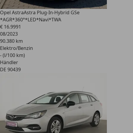
Opel Astra
Astra Plug-In-Hybrid GSe
*AGR*360°*LED*Navi*TWA
€ 16.999
1
08/2023
90.380 km
Elektro/Benzin
- (l/100 km)
Händler
DE 90439