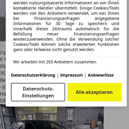
werden nutzungsbasierte Informationen an von Ihnen
kontaktierte Händler übermittelt. Einige Cookies/Tools
werden von den Anbietern verwendet, um von Ihnen
bei Finanzierungsanfragen angegebene
Informationen für 30 Tage zu speichern und
innerhalb dieses Zeitraums automatisch für die
Befüllung neuer Finanzierungsanfragen
wiederzuverwenden. Ohne die Verwendung solcher
Cookies/Tools können solche erweiterten Funktionen
ganz oder teilweise nicht genutzt werden.
Opel Astra
Sports Tourer 2020 1,4 Turbo AT | SHZ | PDC
€ 13.985
Wir arbeiten mit 263 Anbietern zusammen.
09/2020
35.170 km
|
|
Datenschutzerklärung
Impressum
Anbieterliste
Benzin
- (l/100 km)
Datenschutz-
Alle akzeptieren
Händler
Einstellungen
DE 95615