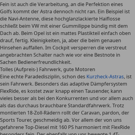
Fein ist auch die Verarbeitung, an die Perfektion eines
Golfs kommt der Astra dennoch nicht ran. Ein Beispiel ist
die Navi-Antenne, diese hochglanzlackierte Haiflosse
schließt beim VW mit einer Gummilippe bündig mit dem
Dach ab. Beim Opel ist ein mattes Plastikteil einfach oben
drauf, fertig. Kleinigkeiten, ja, aber die beim genauen
Hinsehen auffallen. Im Cockpit versperren die verstreut
angebrachten Schalter nach wie vor eine Bestnote in
Sachen Bedienerfreundlichkeit.
Tolles (Aufpreis-) Fahrwerk, gute Motoren
Eine echte Paradedisziplin, schon des
Kurzheck-Astras
, ist
sein Fahrwerk. Besonders das adaptive Dämpfersystem
FlexRide, es kostet zwar knapp einen Tausender, kann
vieles besser als bei den Konkurrenten und vor allem auch
als das durchaus brauchbare Standardfahrwerk. Trotz
montierten 18-Zoll-Rädern rollt der Caravan, pardon, der
Sports Tourer, geschmeidig ab. Vor allem der von uns
gefahrene Top-Diesel mit 160 PS harmoniert mit FlexRide
besonders fein. Der ebenfalls von uns bewegte 1.4T-