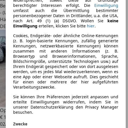
widersprechen, soweit diese auf Grundlage
Benzin
berechtigter Interessen erfolgt. Die
Einwilligung
umfasst auch die Übermittlung bestimmter
- (l/100 km)
personenbezogener Daten in Drittländer, u.a. die USA,
Händler
nach Art. 49 (1) (a) DSGVO. Wollen Sie
keine
DE 63165
Einwilligung
erteilen, klicken Sie bitte
hier
.
Cookies, Endgeräte- oder ähnliche Online-Kennungen
(z. B. login-basierte Kennungen, zufällig generierte
Kennungen, netzwerkbasierte Kennungen) können
zusammen mit anderen Informationen (z. B.
Browsertyp und Browserinformationen, Sprache,
Bildschirmgröße, unterstützte Technologien usw.) auf
Ihrem Endgerät gespeichert oder von dort ausgelesen
werden, um es jedes Mal wiederzuerkennen, wenn es
eine App oder einer Webseite aufruft. Dies geschieht
für einen oder mehrere der hier aufgeführten
Verarbeitungszwecke.
Sie können Ihre Präferenzen jederzeit anpassen und
erteilte Einwilligungen widerrufen, indem Sie in
unserer Datenschutzerklärung den Privacy Manager
Opel Astra
J Sports Tourer Design Edition
besuchen.
€ 1.980
02/2012
Zwecke