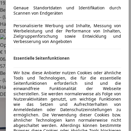
193.449 km
Genaue Standortdaten und Identifikation durch
Benzin
Scannen von Endgeräten
- (l/100 km)
Händler
Personalisierte Werbung und Inhalte, Messung von
DE 24768
Werbeleistung und der Performance von Inhalten,
Zielgruppenforschung sowie Entwicklung und
Verbesserung von Angeboten
Opel Astra
Astra ST Business Elegance 1.2 Turbo
€ 16.350
1
Essentielle Seitenfunktionen
06/2024
57.127 km
Benzin
Wir bzw. diese Anbieter nutzen Cookies oder ähnliche
Tools und Technologien, die für die essentielle
- (l/100 km)
Seitenfunktionen erforderlich sind und die
Händler
einwandfreie Funktionalität der Webseite
DE 97424
sicherstellen. Sie werden normalerweise als Folge von
Nutzeraktivitäten genutzt, um wichtige Funktionen
wie das Setzen und Aufrechterhalten von
Anmeldedaten oder Datenschutzeinstellungen zu
ermöglichen. Die Verwendung dieser Cookies bzw.
ähnlicher Technologien kann normalerweise nicht
abgeschaltet werden. Allerdings können bestimmte
Browser diese Cookies oder ähnliche Tools blockieren