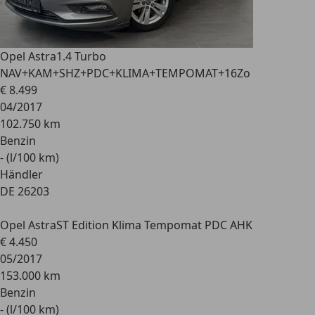
Opel Astra
1.4 Turbo
NAV+KAM+SHZ+PDC+KLIMA+TEMPOMAT+16Zo
€ 8.499
04/2017
102.750 km
Benzin
- (l/100 km)
Händler
DE 26203
Opel Astra
ST Edition Klima Tempomat PDC AHK
€ 4.450
05/2017
153.000 km
Benzin
- (l/100 km)