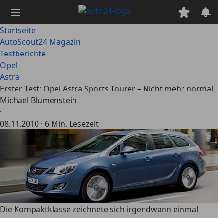
Zum
Hauptinhalt
springen
Startseite
AutoScout24 Magazin
Testberichte
Opel
Astra
Erster Test: Opel Astra Sports Tourer – Nicht mehr normal
Michael Blumenstein
·
08.11.2010
·
6 Min. Lesezeit
Die Kompaktklasse zeichnete sich irgendwann einmal