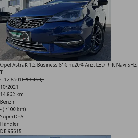
Opel Astra
K 1.2 Business 81€ m.20% Anz. LED RFK Navi SHZ
T
€ 12.860
1
€ 13.460,-
10/2021
14.862 km
Benzin
- (l/100 km)
SuperDEAL
Händler
DE 95615