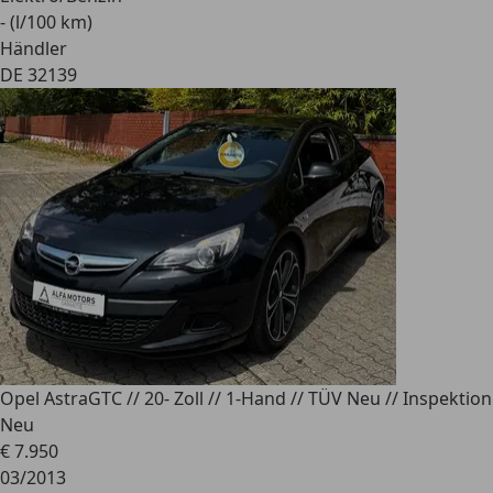
- (l/100 km)
Händler
DE 32139
Opel Astra
GTC // 20- Zoll // 1-Hand // TÜV Neu // Inspektion
Neu
€ 7.950
03/2013