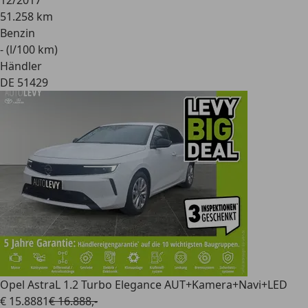
12/2017
51.258 km
Benzin
- (l/100 km)
Händler
DE 51429
Opel Astra
L 1.2 Turbo Elegance AUT+Kamera+Navi+LED
€ 15.888
1
€ 16.888,-