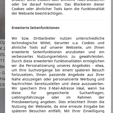
oder Sie darauf hinweisen. Das Blockieren dieser
Cookies oder ähnlicher Tools kann die Funktionalität
der Webseite beeinträchtigen.
Erweiterte Seitenfunktionen
Wir bzw. Drittanbieter nutzen unterschiedliche
Opel Astra
H GTC Selection "110 Jahre"
technologische Mittel, darunter u.a. Cookies und
ähnliche Tools auf unserer Webseite, um Ihnen
€ 2.999
erweiterte Seitenfunktionen anzubieten und ein
05/2009
verbessertes Nutzungserlebnis zu gewährleisten.
111.000 km
Durch diese erweiterten Funktionalitäten ermöglichen
wir die Personalisierung unseres Angebotes - etwa,
Benzin
um Ihre Suchvorgänge bei einem späteren Besuch
- (l/100 km)
fortzusetzen, Ihnen passende Angebote aus Ihrer
Händler
Nähe anzuzeigen oder personalisierte Werbung und
Nachrichten bereitzustellen und diese auszuwerten.
DE 12439
Wir speichern Ihre E-Mail-Adresse lokal, wenn Sie
diese für gespeicherte Suchanfragen,
Lieblingsfahrzeuge oder im Rahmen der
Preisbewertung angeben. Dies erleichtert Ihnen die
Nutzung der Webseite, da eine erneute Eingabe bei
späteren Besuchen entfällt. Mit Ihrer Einwilligung