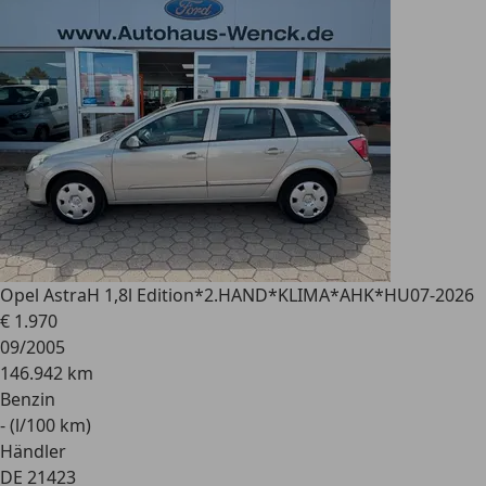
Opel Astra
H 1,8l Edition*2.HAND*KLIMA*AHK*HU07-2026
€ 1.970
09/2005
146.942 km
Benzin
- (l/100 km)
Händler
DE 21423