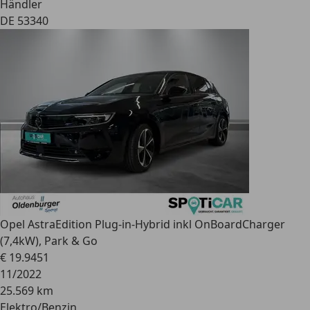
Händler
DE 53340
Opel Astra
Edition Plug-in-Hybrid inkl OnBoardCharger
(7,4kW), Park & Go
€ 19.945
1
11/2022
25.569 km
Elektro/Benzin