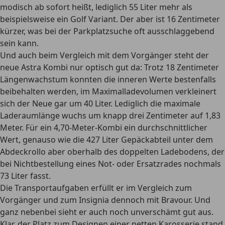
modisch ab sofort heißt, lediglich 55 Liter mehr als
beispielsweise ein Golf Variant. Der aber ist 16 Zentimeter
kürzer, was bei der Parkplatzsuche oft ausschlaggebend
sein kann.
Und auch beim Vergleich mit dem Vorgänger steht der
neue Astra Kombi nur optisch gut da: Trotz 18 Zentimeter
Längenwachstum konnten die inneren Werte bestenfalls
beibehalten werden, im Maximalladevolumen verkleinert
sich der Neue gar um 40 Liter. Lediglich die maximale
Laderaumlänge wuchs um knapp drei Zentimeter auf 1,83
Meter. Für ein 4,70-Meter-Kombi ein durchschnittlicher
Wert, genauso wie die 427 Liter Gepäckabteil unter dem
Abdeckrollo aber oberhalb des doppelten Ladebodens, der
bei Nichtbestellung eines Not- oder Ersatzrades nochmals
73 Liter fasst.
Die Transportaufgaben erfüllt er im Vergleich zum
Vorgänger und zum Insignia dennoch mit Bravour. Und
ganz nebenbei sieht er auch noch unverschämt gut aus.
Klar, der Platz zum Designen einer netten Karosserie stand