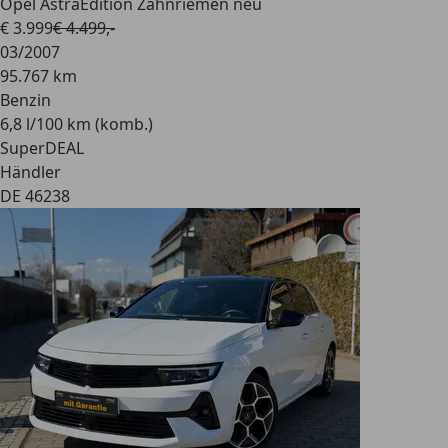
Opel Astra
Edition Zahnriemen neu
€ 3.999
€ 4.499,-
03/2007
95.767 km
Benzin
6,8 l/100 km (komb.)
SuperDEAL
Händler
DE 46238