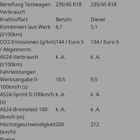
Bereifung Testwagen
235/45 R18
235/45 R18
Verbrauch
Krafstoffart
Benzin
Diesel
Kombiniert laut Werk
6,1
5,1
(l/100km)
CO2-Emissionen (g/km)
144 / Euro 5
134 / Euro 5
/ Abgasnorm
AS24-Verbrauch
k .A.
k .A.
(l/100km)
Fahrleistungen
Werksangabe 0-
10,5
9,5
100km/h (s)
AS24-Sprint 0-100km/h
k .A.
k .A.
(s)
AS24-Bremstest 100-
k .A.
k .A.
0km/h (m)
Höchstgeschwindigkeit
200
212
(km/h)
Preise