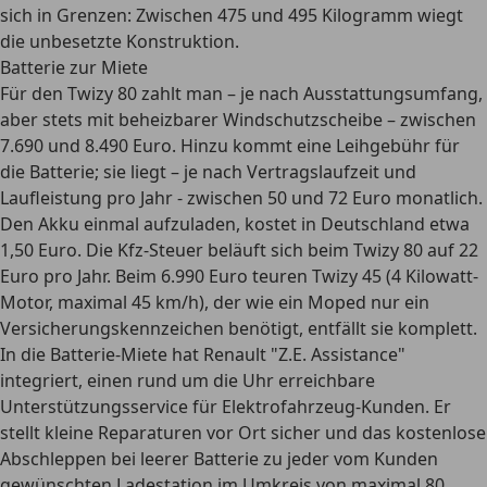
sich in Grenzen: Zwischen 475 und 495 Kilogramm wiegt
die unbesetzte Konstruktion.
Batterie zur Miete
Für den Twizy 80 zahlt man – je nach Ausstattungsumfang,
aber stets mit beheizbarer Windschutzscheibe – zwischen
7.690 und 8.490 Euro. Hinzu kommt eine Leihgebühr für
die Batterie; sie liegt – je nach Vertragslaufzeit und
Laufleistung pro Jahr - zwischen 50 und 72 Euro monatlich.
Den Akku einmal aufzuladen, kostet in Deutschland etwa
1,50 Euro. Die Kfz-Steuer beläuft sich beim Twizy 80 auf 22
Euro pro Jahr. Beim 6.990 Euro teuren Twizy 45 (4 Kilowatt-
Motor, maximal 45 km/h), der wie ein Moped nur ein
Versicherungskennzeichen benötigt, entfällt sie komplett.
In die Batterie-Miete hat Renault "Z.E. Assistance"
integriert, einen rund um die Uhr erreichbare
Unterstützungsservice für Elektrofahrzeug-Kunden. Er
stellt kleine Reparaturen vor Ort sicher und das kostenlose
Abschleppen bei leerer Batterie zu jeder vom Kunden
gewünschten Ladestation im Umkreis von maximal 80