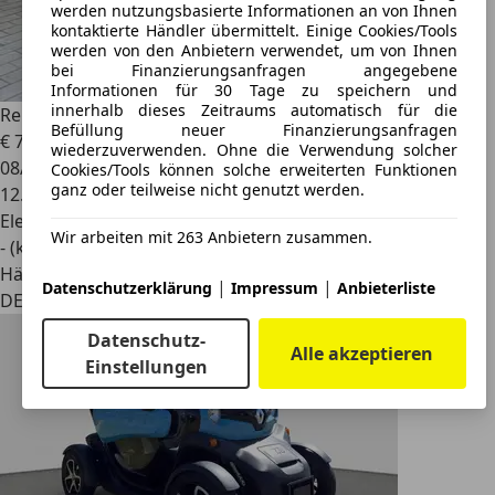
werden nutzungsbasierte Informationen an von Ihnen
kontaktierte Händler übermittelt. Einige Cookies/Tools
werden von den Anbietern verwendet, um von Ihnen
bei Finanzierungsanfragen angegebene
Informationen für 30 Tage zu speichern und
innerhalb dieses Zeitraums automatisch für die
Renault Twizy
Intens
Befüllung neuer Finanzierungsanfragen
€ 7.990
wiederzuverwenden. Ohne die Verwendung solcher
08/2021
Cookies/Tools können solche erweiterten Funktionen
ganz oder teilweise nicht genutzt werden.
12.118 km
Elektro
Wir arbeiten mit 263 Anbietern zusammen.
- (kWh/100 km)
Händler
|
|
Datenschutzerklärung
Impressum
Anbieterliste
DE 58640
Datenschutz-
Alle akzeptieren
Einstellungen