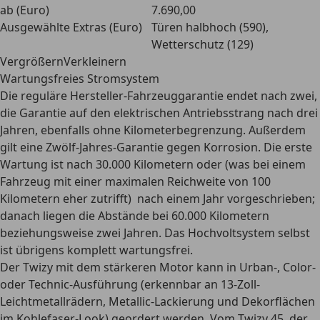
ab (Euro)
7.690,00
Ausgewählte Extras (Euro)
Türen halbhoch (590),
Wetterschutz (129)
VergrößernVerkleinern
Wartungsfreies Stromsystem
Die reguläre Hersteller-Fahrzeuggarantie endet nach zwei,
die Garantie auf den elektrischen Antriebsstrang nach drei
Jahren, ebenfalls ohne Kilometerbegrenzung. Außerdem
gilt eine Zwölf-Jahres-Garantie gegen Korrosion. Die erste
Wartung ist nach 30.000 Kilometern oder (was bei einem
Fahrzeug mit einer maximalen Reichweite von 100
Kilometern eher zutrifft) nach einem Jahr vorgeschrieben;
danach liegen die Abstände bei 60.000 Kilometern
beziehungsweise zwei Jahren. Das Hochvoltsystem selbst
ist übrigens komplett wartungsfrei.
Der Twizy mit dem stärkeren Motor kann in Urban-, Color-
oder Technic-Ausführung (erkennbar an 13-Zoll-
Leichtmetallrädern, Metallic-Lackierung und Dekorflächen
im Kohlefaser-Look) geordert werden. Vom Twizy 45, der