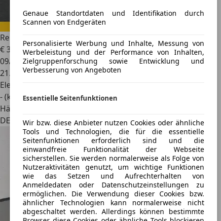
Genaue Standortdaten und Identifikation durch
Scannen von Endgeräten
Renault Twizy
Urban |Comfort Paket || Inkl. Batterie ||
Personalisierte Werbung und Inhalte, Messung von
€ 3.999
Werbeleistung und der Performance von Inhalten,
09/2012
Zielgruppenforschung sowie Entwicklung und
Verbesserung von Angeboten
21.810 km
Elektro
- (kWh/100 km)
Essentielle Seitenfunktionen
Händler
DE 64319
Wir bzw. diese Anbieter nutzen Cookies oder ähnliche
Tools und Technologien, die für die essentielle
Seitenfunktionen erforderlich sind und die
einwandfreie Funktionalität der Webseite
sicherstellen. Sie werden normalerweise als Folge von
Nutzeraktivitäten genutzt, um wichtige Funktionen
wie das Setzen und Aufrechterhalten von
Anmeldedaten oder Datenschutzeinstellungen zu
ermöglichen. Die Verwendung dieser Cookies bzw.
ähnlicher Technologien kann normalerweise nicht
abgeschaltet werden. Allerdings können bestimmte
Browser diese Cookies oder ähnliche Tools blockieren