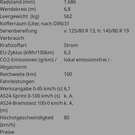
Radstand (mm)
1.686
Wendekreis (m)
6,8
Leergewicht (kg)
562
Kofferraum (Liter, nach DIN)
31
Serienbereifung
v: 125/80 R 13, h: 145/80 R 19
Verbrauch
Krafstoffart
Strom
EU-Zyklus (kWh/100km)
6,3
CO2-Emissionen (g/km) /
lokal emissionsfrei / -
Abgasnorm
Reichweite (km)
100
Fahrleistungen
Werksangabe 0-45 km/h (s)
6,1
AS24-Sprint 0-100 km/h (s)
k. A.
AS24-Bremstest 100-0 km/h
k. A.
(m)
Höchstgeschwindigkeit
80
(km/h)
Preise