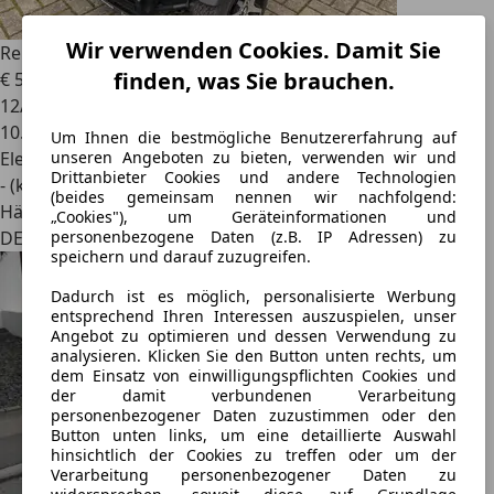
Wir verwenden Cookies. Damit Sie
Renault Twizy
2-Hd Inkl. Batterie Intens original 10.000KM
finden, was Sie brauchen.
€ 5.500
12/2016
10.000 km
Um Ihnen die bestmögliche Benutzererfahrung auf
Elektro
unseren Angeboten zu bieten, verwenden wir und
Drittanbieter Cookies und andere Technologien
- (kWh/100 km)
(beides gemeinsam nennen wir nachfolgend:
Händler
„Cookies"), um Geräteinformationen und
DE 53757
personenbezogene Daten (z.B. IP Adressen) zu
speichern und darauf zuzugreifen.
Dadurch ist es möglich, personalisierte Werbung
entsprechend Ihren Interessen auszuspielen, unser
Angebot zu optimieren und dessen Verwendung zu
analysieren. Klicken Sie den Button unten rechts, um
dem Einsatz von einwilligungspflichten Cookies und
der damit verbundenen Verarbeitung
personenbezogener Daten zuzustimmen oder den
Button unten links, um eine detaillierte Auswahl
hinsichtlich der Cookies zu treffen oder um der
Verarbeitung personenbezogener Daten zu