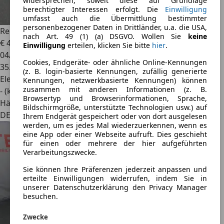
widersprechen, soweit diese auf Grundlage
berechtigter Interessen erfolgt. Die
Einwilligung
umfasst auch die Übermittlung bestimmter
personenbezogener Daten in Drittländer, u.a. die USA,
Renault Twizy
(mit Batterie) Color, 8-fach, Sommer auf ALU
nach Art. 49 (1) (a) DSGVO. Wollen Sie
keine
€ 4.000
Einwilligung
erteilen, klicken Sie bitte
hier
.
04/2012
Cookies, Endgeräte- oder ähnliche Online-Kennungen
35.245 km
(z. B. login-basierte Kennungen, zufällig generierte
Elektro
Kennungen, netzwerkbasierte Kennungen) können
zusammen mit anderen Informationen (z. B.
- (kWh/100 km)
Browsertyp und Browserinformationen, Sprache,
Händler
Bildschirmgröße, unterstützte Technologien usw.) auf
DE 72810
Ihrem Endgerät gespeichert oder von dort ausgelesen
werden, um es jedes Mal wiederzuerkennen, wenn es
eine App oder einer Webseite aufruft. Dies geschieht
für einen oder mehrere der hier aufgeführten
Verarbeitungszwecke.
Sie können Ihre Präferenzen jederzeit anpassen und
erteilte Einwilligungen widerrufen, indem Sie in
unserer Datenschutzerklärung den Privacy Manager
besuchen.
Zwecke