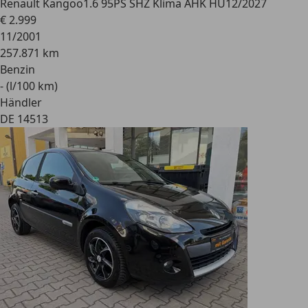
Renault Kangoo
1.6 95PS SHZ Klima AHK HU12/2027
€ 2.999
11/2001
257.871 km
Benzin
- (l/100 km)
Händler
DE 14513