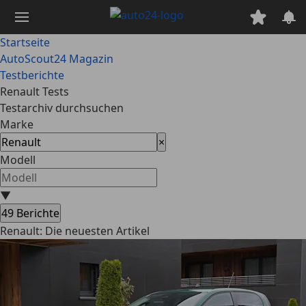
Zum
Hauptinhalt
springen
Startseite
AutoScout24 Magazin
Testberichte
Renault Tests
Testarchiv durchsuchen
Marke
×
Modell
▼
49
Berichte
Renault: Die neuesten Artikel