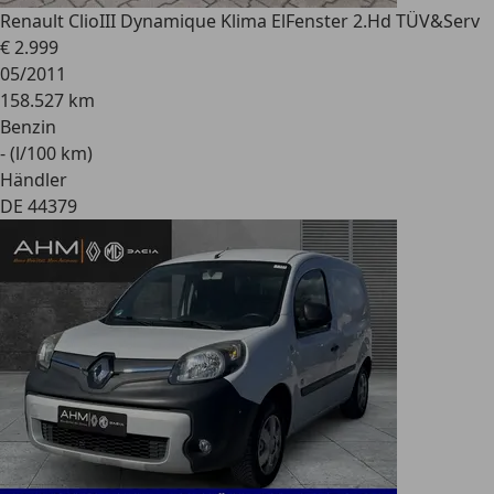
Renault Clio
III Dynamique Klima ElFenster 2.Hd TÜV&Serv
€ 2.999
05/2011
158.527 km
Benzin
- (l/100 km)
Händler
DE 44379