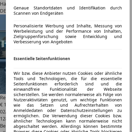
Händler
Genaue Standortdaten und Identifikation durch
DE 14513
Scannen von Endgeräten
Personalisierte Werbung und Inhalte, Messung von
Werbeleistung und der Performance von Inhalten,
Zielgruppenforschung sowie Entwicklung und
Verbesserung von Angeboten
Essentielle Seitenfunktionen
Wir bzw. diese Anbieter nutzen Cookies oder ähnliche
Tools und Technologien, die für die essentielle
Seitenfunktionen erforderlich sind und die
einwandfreie Funktionalität der Webseite
sicherstellen. Sie werden normalerweise als Folge von
Renault Scenic
1.8l *2.HAND*KLIMA*SERVO*HU 09-2027
Nutzeraktivitäten genutzt, um wichtige Funktionen
€ 1.470
wie das Setzen und Aufrechterhalten von
Anmeldedaten oder Datenschutzeinstellungen zu
02/2002
ermöglichen. Die Verwendung dieser Cookies bzw.
128.347 km
ähnlicher Technologien kann normalerweise nicht
Benzin
abgeschaltet werden. Allerdings können bestimmte
Browser diese Cookies oder ähnliche Tools blockieren