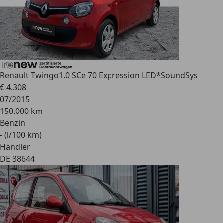
Renault Twingo
1.0 SCe 70 Expression LED*SoundSys
€ 4.308
07/2015
150.000 km
Benzin
- (l/100 km)
Händler
DE 38644