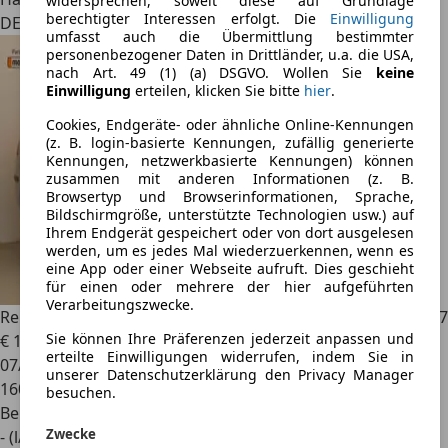
widersprechen, soweit diese auf Grundlage
berechtigter Interessen erfolgt. Die
Einwilligung
DE 89518
umfasst auch die Übermittlung bestimmter
personenbezogener Daten in Drittländer, u.a. die USA,
nach Art. 49 (1) (a) DSGVO. Wollen Sie
keine
Einwilligung
erteilen, klicken Sie bitte
hier
.
Cookies, Endgeräte- oder ähnliche Online-Kennungen
(z. B. login-basierte Kennungen, zufällig generierte
Kennungen, netzwerkbasierte Kennungen) können
zusammen mit anderen Informationen (z. B.
Browsertyp und Browserinformationen, Sprache,
Bildschirmgröße, unterstützte Technologien usw.) auf
Ihrem Endgerät gespeichert oder von dort ausgelesen
werden, um es jedes Mal wiederzuerkennen, wenn es
eine App oder einer Webseite aufruft. Dies geschieht
für einen oder mehrere der hier aufgeführten
Verarbeitungszwecke.
Renault Laguna
1.8 16V 120PS Authen Klima 2.Hand HU 7.27
Sie können Ihre Präferenzen jederzeit anpassen und
€ 1.299
erteilte Einwilligungen widerrufen, indem Sie in
07/2003
unserer Datenschutzerklärung den Privacy Manager
160.971 km
besuchen.
Benzin
Zwecke
- (l/100 km)