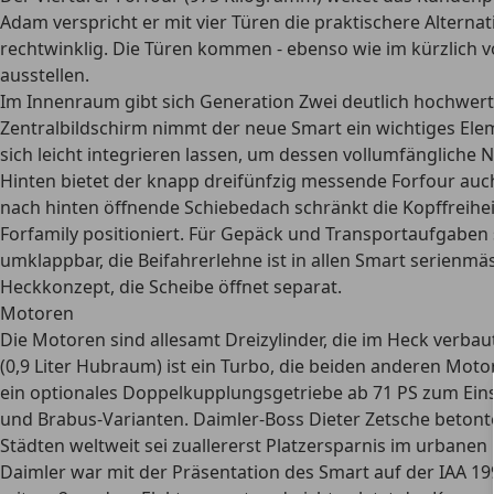
Adam verspricht er mit vier Türen die praktischere Alterna
rechtwinklig. Die Türen kommen - ebenso wie im kürzlich v
ausstellen.
Im Innenraum gibt sich Generation Zwei deutlich hochwert
Zentralbildschirm nimmt der neue Smart ein wichtiges Elem
sich leicht integrieren lassen, um dessen vollumfängliche
Hinten bietet der knapp dreifünfzig messende Forfour auch
nach hinten öffnende Schiebedach schränkt die Kopffreiheit
Forfamily positioniert. Für Gepäck und Transportaufgaben
umklappbar, die Beifahrerlehne ist in allen Smart serienmä
Heckkonzept, die Scheibe öffnet separat.
Motoren
Die Motoren sind allesamt Dreizylinder, die im Heck verbaut 
(0,9 Liter Hubraum) ist ein Turbo, die beiden anderen Motor
ein optionales Doppelkupplungsgetriebe ab 71 PS zum Einsa
und Brabus-Varianten. Daimler-Boss Dieter Zetsche betont
Städten weltweit sei zuallererst Platzersparnis im urbanen R
Daimler war mit der Präsentation des Smart auf der IAA 1997