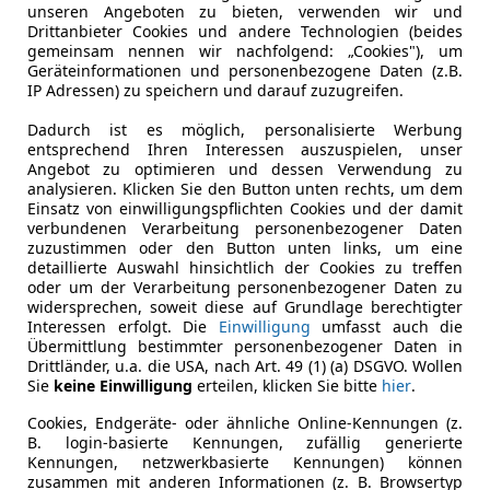
ration mit Brabus hat Daimler Durchhaltewillen und eine g
unseren Angeboten zu bieten, verwenden wir und
n eingehaucht - wenn auch die zu Beginn geplanten Absatzz
Drittanbieter Cookies und andere Technologien (beides
gemeinsam nennen wir nachfolgend: „Cookies"), um
lied dürfte auch die Entwicklungskooperation mit Renault s
Geräteinformationen und personenbezogene Daten (z.B.
ßere Skalierbarkeit stellen den Smart daher auch als Busine
IP Adressen) zu speichern und darauf zuzugreifen.
es Erstlings erfolgreich bewahrt, ausgebaut und auf den V
Dadurch ist es möglich, personalisierte Werbung
nd nicht zuletzt ein sympathischer Auftritt, der sich auc
entsprechend Ihren Interessen auszuspielen, unser
o geworden, sogar die Türen schließen satter. Der Handsch
Angebot zu optimieren und dessen Verwendung zu
msetzung und die Gestaltung bietet durch den satteren St
analysieren. Klicken Sie den Button unten rechts, um dem
Einsatz von einwilligungspflichten Cookies und der damit
verbundenen Verarbeitung personenbezogener Daten
den 71-PS-Sauger (ab 11.600 für den Forfour) wird der Sma
zuzustimmen oder den Button unten links, um eine
detaillierte Auswahl hinsichtlich der Cookies zu treffen
oder um der Verarbeitung personenbezogener Daten zu
widersprechen, soweit diese auf Grundlage berechtigter
Interessen erfolgt. Die
Einwilligung
umfasst auch die
Übermittlung bestimmter personenbezogener Daten in
Drittländer, u.a. die USA, nach Art. 49 (1) (a) DSGVO. Wollen
er Zwerg
Erster Test: smart BRABUS – Jagdsaison eröffnet
Sie
keine Einwilligung
erteilen, klicken Sie bitte
hier
.
Cookies, Endgeräte- oder ähnliche Online-Kennungen (z.
B. login-basierte Kennungen, zufällig generierte
Kennungen, netzwerkbasierte Kennungen) können
zusammen mit anderen Informationen (z. B. Browsertyp