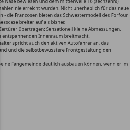
ute Nase bewiesen und dem mittlerweile 16 (sechzehn!)
ahlen nie erreicht wurden. Nicht unerheblich für das neue
ein - die Franzosen bieten das Schwestermodell des Forfour
sscase breiter auf als bisher.
Iertürer übertragen: Sensationell kleine Abmessungen,
h im entspannenden Innenraum breitmacht.
alter spricht auch den aktiven Autofahrer an, das
and und die selbstbewusstere Frontgestaltung den
rt seine Fangemeinde deutlich ausbauen können, wenn er im