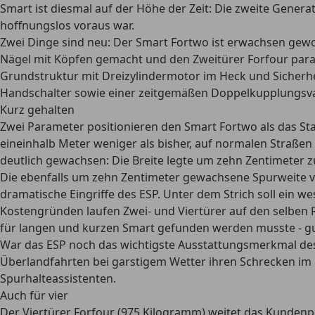
Smart ist diesmal auf der Höhe der Zeit: Die zweite Generati
hoffnungslos voraus war.
Zwei Dinge sind neu: Der Smart Fortwo ist erwachsen gewo
Nägel mit Köpfen gemacht und den Zweitürer Forfour parallel
Grundstruktur mit Dreizylindermotor im Heck und Sicherhei
Handschalter sowie einer zeitgemäßen Doppelkupplungsva
Kurz gehalten
Zwei Parameter positionieren den Smart Fortwo als das Stad
eineinhalb Meter weniger als bisher, auf normalen Straße
deutlich gewachsen: Die Breite legte um zehn Zentimeter 
Die ebenfalls um zehn Zentimeter gewachsene Spurweite ve
dramatische Eingriffe des ESP. Unter dem Strich soll ein 
Kostengründen laufen Zwei- und Viertürer auf den selben R
für langen und kurzen Smart gefunden werden musste - gut
War das ESP noch das wichtigste Ausstattungsmerkmal des
Überlandfahrten bei garstigem Wetter ihren Schrecken im
Spurhalteassistenten.
Auch für vier
Der Viertürer Forfour (975 Kilogramm) weitet das Kundenpo