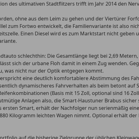
on des ultimativen Stadtflitzers trifft im Jahr 2014 den Ner
rden, ohne aus dem Leim zu gehen und der Viertürer Forfou
 zum Fortwo entwickelt, die Familienvariante ist also nicht 
tszelle. Einen Diesel wird es zum Marktstart nicht geben u
riante.
tauto schlechthin: Die Gesamtlänge liegt bei 2,69 Metern, 
n lässt sich der urbane Floh damit in einem Zug wenden. 
zu, was nicht nur der Optik entgegen kommt.
rspricht eine deutlich komfortablere Abstimmung des Fahr
wesentlich dynamischeres Fahrverhalten als beim betont auf
eifenkombinationen (Basis mit 15 Zoll, optional sind 16 Zo
mütige Anlagen also, die Smart-Haustuner Brabus sicher s
 ersten Smart, erhält der Nachfolger nun serienmäßig ein
 880 Kilogramm leichten Wagen nimmt. Optional erhält de
rtfolio auf die bisherige Zielgruppe der üblichen Kleinwa