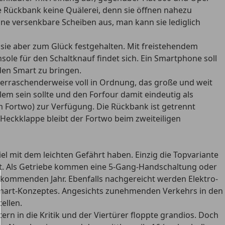
ie Rückbank keine Quälerei, denn sie öffnen nahezu
hne versenkbare Scheiben aus, man kann sie lediglich
 sie aber zum Glück festgehalten. Mit freistehendem
ole für den Schaltknauf findet sich. Ein Smartphone soll
den Smart zu bringen.
überraschenderweise voll in Ordnung, das große und weit
em sein sollte und den Forfour damit eindeutig als
m Fortwo) zur Verfügung. Die Rückbank ist getrennt
 Heckklappe bleibt der Fortwo beim zweiteiligen
piel mit dem leichten Gefährt haben. Einzig die Topvariante
plant. Als Getriebe kommen eine 5-Gang-Handschaltung oder
m kommenden Jahr. Ebenfalls nachgereicht werden Elektro-
s Smart-Konzeptes. Angesichts zunehmenden Verkehrs in den
ellen.
ern in die Kritik und der Viertürer floppte grandios. Doch