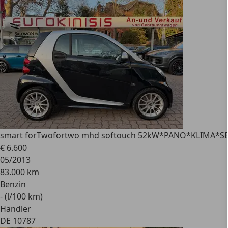
smart forTwo
fortwo mhd softouch 52kW*PANO*KLIMA*S
€ 6.600
05/2013
83.000 km
Benzin
- (l/100 km)
Händler
DE 10787