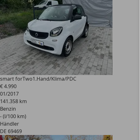
smart forTwo
1.Hand/Klima/PDC
€ 4.990
01/2017
141.358 km
Benzin
- (l/100 km)
Händler
DE 69469