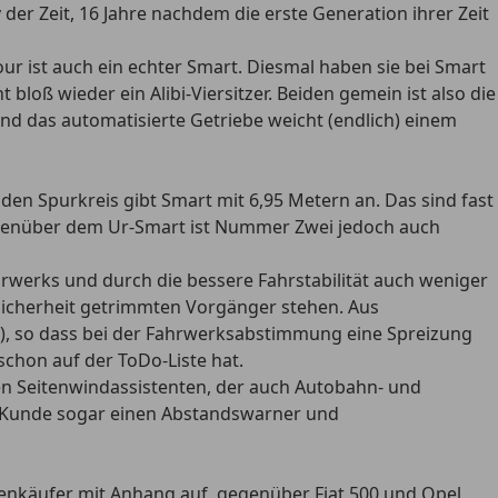
v der Zeit, 16 Jahre nachdem die erste Generation ihrer Zeit
r ist auch ein echter Smart. Diesmal haben sie bei Smart
bloß wieder ein Alibi-Viersitzer. Beiden gemein ist also die
nd das automatisierte Getriebe weicht (endlich) einem
den Spurkreis gibt Smart mit 6,95 Metern an. Das sind fast
Gegenüber dem Ur-Smart ist Nummer Zwei jedoch auch
werks und durch die bessere Fahrstabilität auch weniger
 Sicherheit getrimmten Vorgänger stehen. Aus
ll), so dass bei der Fahrwerksabstimmung eine Spreizung
chon auf der ToDo-Liste hat.
en Seitenwindassistenten, der auch Autobahn- und
r Kunde sogar einen Abstandswarner und
genkäufer mit Anhang auf, gegenüber Fiat 500 und Opel