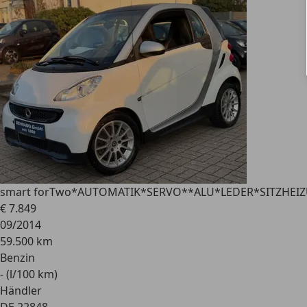
smart forTwo
*AUTOMATIK*SERVO**ALU*LEDER*SITZHEI
€ 7.849
09/2014
59.500 km
Benzin
- (l/100 km)
Händler