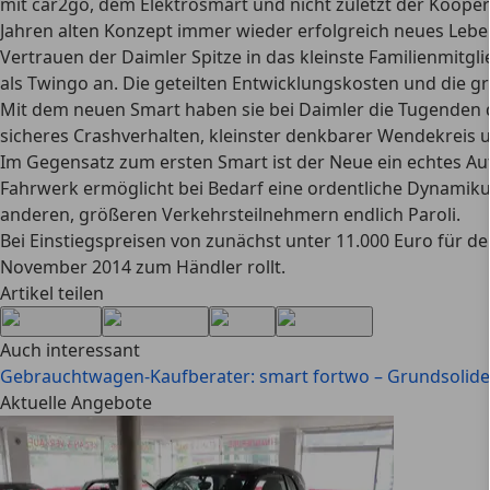
mit car2go, dem Elektrosmart und nicht zuletzt der Koope
Jahren alten Konzept immer wieder erfolgreich neues Lebe
Vertrauen der Daimler Spitze in das kleinste Familienmitg
als Twingo an. Die geteilten Entwicklungskosten und die grö
Mit dem neuen Smart haben sie bei Daimler die Tugenden d
sicheres Crashverhalten, kleinster denkbarer Wendekreis u
Im Gegensatz zum ersten Smart ist der Neue ein echtes Aut
Fahrwerk ermöglicht bei Bedarf eine ordentliche Dynamiku
anderen, größeren Verkehrsteilnehmern endlich Paroli.
Bei Einstiegspreisen von zunächst unter 11.000 Euro für 
November 2014 zum Händler rollt.
Artikel teilen
Auch interessant
Gebrauchtwagen-Kaufberater: smart fortwo – Grundsolid
Aktuelle Angebote