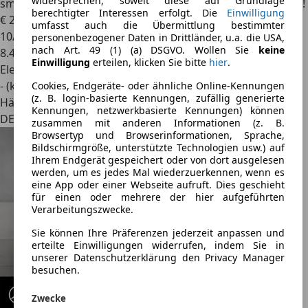
widersprechen, soweit diese auf Grundlage
smart #3
PRO #ZERTIFIZIERT! #WARUM? WEIL´S BESSER IST!
berechtigter Interessen erfolgt. Die
Einwilligung
€ 28.555
1
umfasst auch die Übermittlung bestimmter
10/2024
personenbezogener Daten in Drittländer, u.a. die USA,
nach Art. 49 (1) (a) DSGVO. Wollen Sie
keine
8.497 km
Einwilligung
erteilen, klicken Sie bitte
hier
.
Elektro
- (kWh/100 km)
Cookies, Endgeräte- oder ähnliche Online-Kennungen
(z. B. login-basierte Kennungen, zufällig generierte
Händler
Kennungen, netzwerkbasierte Kennungen) können
DE 76646
zusammen mit anderen Informationen (z. B.
Browsertyp und Browserinformationen, Sprache,
Bildschirmgröße, unterstützte Technologien usw.) auf
Ihrem Endgerät gespeichert oder von dort ausgelesen
werden, um es jedes Mal wiederzuerkennen, wenn es
eine App oder einer Webseite aufruft. Dies geschieht
für einen oder mehrere der hier aufgeführten
Verarbeitungszwecke.
Sie können Ihre Präferenzen jederzeit anpassen und
erteilte Einwilligungen widerrufen, indem Sie in
unserer Datenschutzerklärung den Privacy Manager
besuchen.
Zwecke