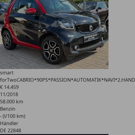
smart
forTwo
CABRIO*90PS*PASSION*AUTOMATIK*NAVI*2.HAN
€ 14.459
11/2018
58.000 km
Benzin
- (l/100 km)
Händler
DE 22848