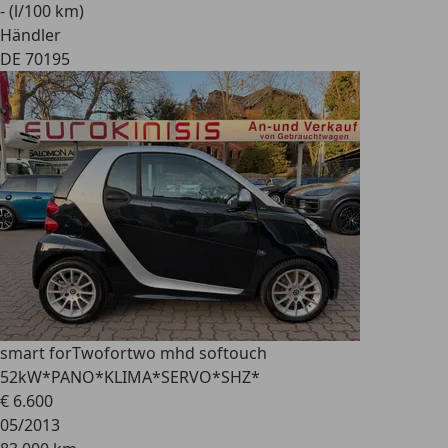
- (l/100 km)
Händler
DE 70195
smart forTwo
fortwo mhd softouch
52kW*PANO*KLIMA*SERVO*SHZ*
€ 6.600
05/2013