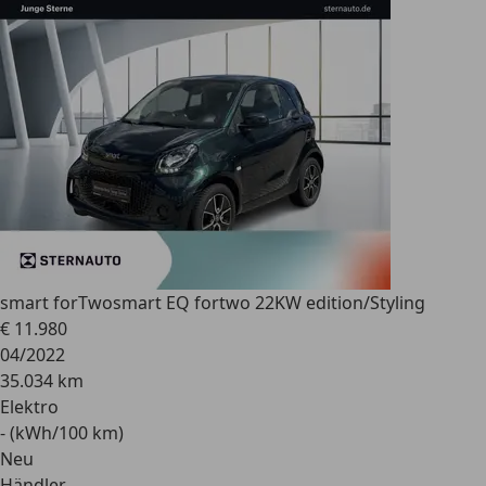
smart forTwo
smart EQ fortwo 22KW edition/Styling
€ 11.980
04/2022
35.034 km
Elektro
- (kWh/100 km)
Neu
Händler