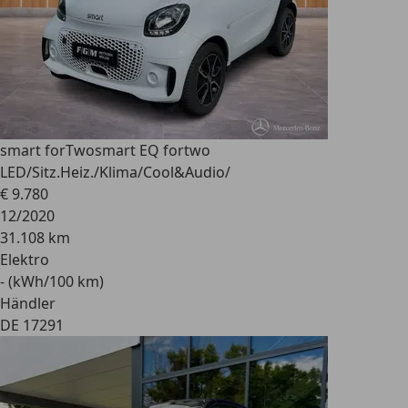
smart forTwo
smart EQ fortwo
LED/Sitz.Heiz./Klima/Cool&Audio/
€ 9.780
12/2020
31.108 km
Elektro
- (kWh/100 km)
Händler
DE 17291