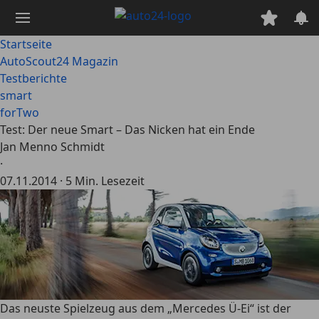
Zum
Hauptinhalt
springen
Startseite
AutoScout24 Magazin
Testberichte
smart
forTwo
Test: Der neue Smart – Das Nicken hat ein Ende
Jan Menno Schmidt
·
07.11.2014
·
5 Min. Lesezeit
Das neuste Spielzeug aus dem „Mercedes Ü-Ei“ ist der