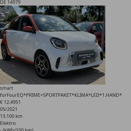
DE 14979
smart
forFour
EQ*PRIME+SPORTPAKET*KLIMA*LED*1.HAND*
€ 12.495
1
05/2021
13.100 km
Elektro
- (kWh/100 km)