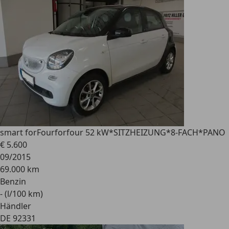
smart forFour
forfour 52 kW*SITZHEIZUNG*8-FACH*PANO
€ 5.600
09/2015
69.000 km
Benzin
- (l/100 km)
Händler
DE 92331