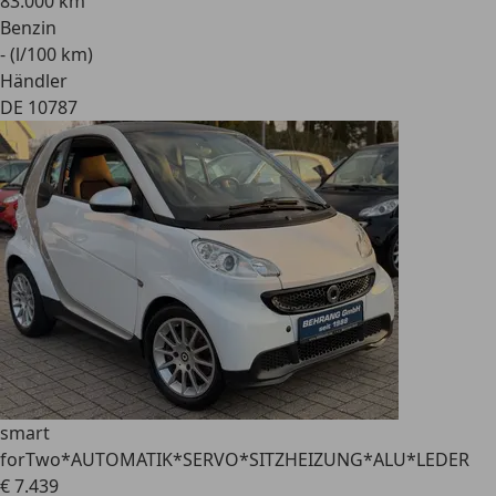
83.000 km
Benzin
- (l/100 km)
Händler
DE 10787
smart
forTwo
*AUTOMATIK*SERVO*SITZHEIZUNG*ALU*LEDER
€ 7.439