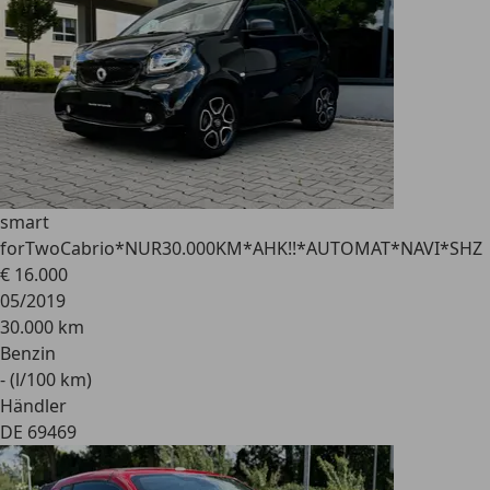
smart
forTwo
Cabrio*NUR30.000KM*AHK!!*AUTOMAT*NAVI*SHZ
€ 16.000
05/2019
30.000 km
Benzin
- (l/100 km)
Händler
DE 69469