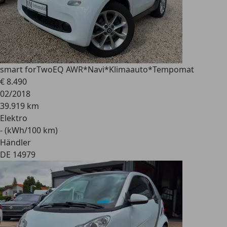
smart forTwo
EQ AWR*Navi*Klimaauto*Tempomat
€ 8.490
02/2018
39.919 km
Elektro
- (kWh/100 km)
Händler
DE 14979