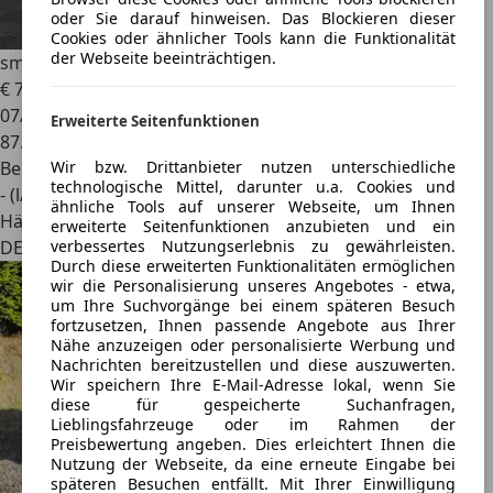
oder Sie darauf hinweisen. Das Blockieren dieser
Cookies oder ähnlicher Tools kann die Funktionalität
der Webseite beeinträchtigen.
smart forTwo
fortwo coupe Basis 52 kW Navi, Cool&Audio
€ 7.400
07/2015
Erweiterte Seitenfunktionen
87.054 km
Wir bzw. Drittanbieter nutzen unterschiedliche
Benzin
technologische Mittel, darunter u.a. Cookies und
- (l/100 km)
ähnliche Tools auf unserer Webseite, um Ihnen
Händler
erweiterte Seitenfunktionen anzubieten und ein
verbessertes Nutzungserlebnis zu gewährleisten.
DE 86356
Durch diese erweiterten Funktionalitäten ermöglichen
wir die Personalisierung unseres Angebotes - etwa,
um Ihre Suchvorgänge bei einem späteren Besuch
fortzusetzen, Ihnen passende Angebote aus Ihrer
Nähe anzuzeigen oder personalisierte Werbung und
Nachrichten bereitzustellen und diese auszuwerten.
Wir speichern Ihre E-Mail-Adresse lokal, wenn Sie
diese für gespeicherte Suchanfragen,
Lieblingsfahrzeuge oder im Rahmen der
Preisbewertung angeben. Dies erleichtert Ihnen die
Nutzung der Webseite, da eine erneute Eingabe bei
späteren Besuchen entfällt. Mit Ihrer Einwilligung