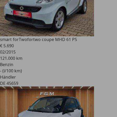
smart forTwo
fortwo coupe MHD 61 PS
€ 5.690
02/2015
121.000 km
Benzin
- (l/100 km)
Händler
DE 45659