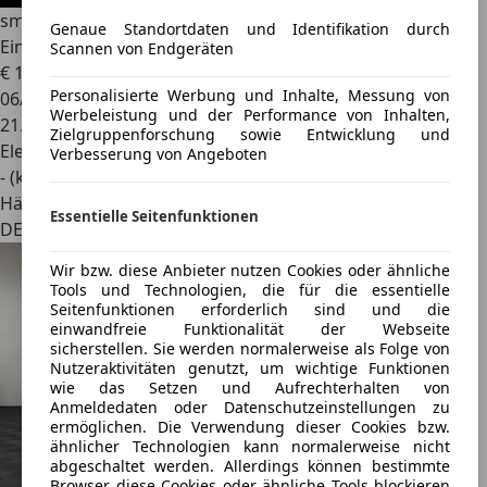
smart forFour
EQ forfour Passion Advan DAB WinterPkt
Genaue Standortdaten und Identifikation durch
Einparkhi
Scannen von Endgeräten
€ 11.110
1
Personalisierte Werbung und Inhalte, Messung von
06/2021
Werbeleistung und der Performance von Inhalten,
21.503 km
Zielgruppenforschung sowie Entwicklung und
Elektro
Verbesserung von Angeboten
- (kWh/100 km)
Händler
Essentielle Seitenfunktionen
DE 69469
Wir bzw. diese Anbieter nutzen Cookies oder ähnliche
Tools und Technologien, die für die essentielle
Seitenfunktionen erforderlich sind und die
einwandfreie Funktionalität der Webseite
sicherstellen. Sie werden normalerweise als Folge von
Nutzeraktivitäten genutzt, um wichtige Funktionen
wie das Setzen und Aufrechterhalten von
Anmeldedaten oder Datenschutzeinstellungen zu
ermöglichen. Die Verwendung dieser Cookies bzw.
ähnlicher Technologien kann normalerweise nicht
abgeschaltet werden. Allerdings können bestimmte
Browser diese Cookies oder ähnliche Tools blockieren