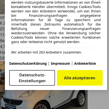
werden nutzungsbasierte Informationen an von Ihnen
kontaktierte Händler übermittelt. Einige Cookies/Tools
werden von den Anbietern verwendet, um von Ihnen
bei Finanzierungsanfragen angegebene
smart forTwo
smart fortwo coupe pure
Informationen für 30 Tage zu speichern und
€ 2.500
innerhalb dieses Zeitraums automatisch für die
Befüllung neuer Finanzierungsanfragen
07/2009
wiederzuverwenden. Ohne die Verwendung solcher
116.000 km
Cookies/Tools können solche erweiterten Funktionen
Benzin
ganz oder teilweise nicht genutzt werden.
4,7 l/100 km (komb.)
Händler
Wir arbeiten mit 263 Anbietern zusammen.
DE 63776
|
|
Datenschutzerklärung
Impressum
Anbieterliste
Datenschutz-
Alle akzeptieren
Einstellungen