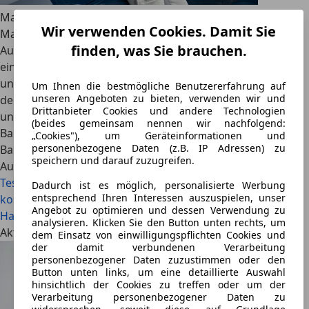
Maximilian Fisseler
Wir verwenden Cookies. Damit Sie
Maximilian Fisseler arbeitet als freier Redakteur für das
finden, was Sie brauchen.
AutoScout24 Magazin. Als italophiler Allesfahrer pflegt er
eine romantisch-verklärte Sicht auf das Automobil. Benzin
und Motoröl sind ihm deutlich näher als die Suche nach
Um Ihnen die bestmögliche Benutzererfahrung auf
unseren Angeboten zu bieten, verwenden wir und
der nächsten Ladesäule. Sein Traumwagen trägt, ganz
Drittanbieter Cookies und andere Technologien
unitalienisch, ein Porsche-Wappen: der 911 Turbo der
(beides gemeinsam nennen wir nachfolgend:
Baureihe 964. Im Alltag bewegt er eine E-Klasse der
„Cookies"), um Geräteinformationen und
personenbezogene Daten (z.B. IP Adressen) zu
Baureihe 212.
speichern und darauf zuzugreifen.
Auch interessant
Tesla Model 3 Hinterradantrieb (2026) im Test: Kann viel,
Dadurch ist es möglich, personalisierte Werbung
entsprechend Ihren Interessen auszuspielen, unser
kostet wenig
Tesla Model S Plaid (2026) im Test: Ein letztes
Angebot zu optimieren und dessen Verwendung zu
Halleluja
analysieren. Klicken Sie den Button unten rechts, um
Aktuelle Angebote
dem Einsatz von einwilligungspflichten Cookies und
der damit verbundenen Verarbeitung
personenbezogener Daten zuzustimmen oder den
Button unten links, um eine detaillierte Auswahl
hinsichtlich der Cookies zu treffen oder um der
Verarbeitung personenbezogener Daten zu