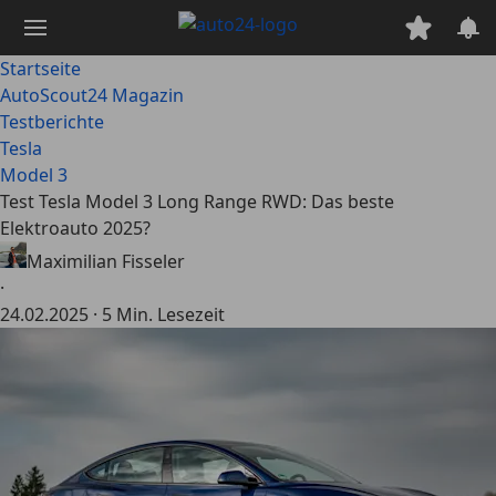
Zum
Hauptinhalt
springen
Startseite
AutoScout24 Magazin
Testberichte
Tesla
Model 3
Test Tesla Model 3 Long Range RWD: Das beste
Elektroauto 2025?
Maximilian Fisseler
·
24.02.2025
·
5 Min. Lesezeit