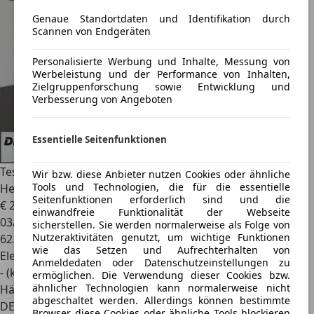
Genaue Standortdaten und Identifikation durch
Scannen von Endgeräten
Personalisierte Werbung und Inhalte, Messung von
Werbeleistung und der Performance von Inhalten,
Zielgruppenforschung sowie Entwicklung und
Verbesserung von Angeboten
Essentielle Seitenfunktionen
Tesla Model 3
Standard RWD + Panoramadach + el.
Wir bzw. diese Anbieter nutzen Cookies oder ähnliche
Tools und Technologien, die für die essentielle
Heckklappe + Wär
Seitenfunktionen erforderlich sind und die
€ 28.550
1
einwandfreie Funktionalität der Webseite
03/2023
sicherstellen. Sie werden normalerweise als Folge von
Nutzeraktivitäten genutzt, um wichtige Funktionen
62.594 km
wie das Setzen und Aufrechterhalten von
Elektro
Anmeldedaten oder Datenschutzeinstellungen zu
- (kWh/100 km)
ermöglichen. Die Verwendung dieser Cookies bzw.
ähnlicher Technologien kann normalerweise nicht
Händler
abgeschaltet werden. Allerdings können bestimmte
DE 41464
Browser diese Cookies oder ähnliche Tools blockieren