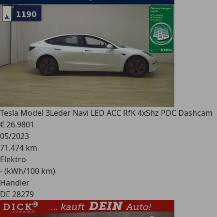
Tesla Model 3
Leder Navi LED ACC RfK 4xShz PDC Dashcam
€ 26.980
1
05/2023
71.474 km
Elektro
- (kWh/100 km)
Händler
DE 28279