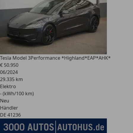
Tesla Model 3
Performance *Highland*EAP*AHK*
€ 50.950
06/2024
29.335 km
Elektro
- (kWh/100 km)
Neu
Händler
DE 41236