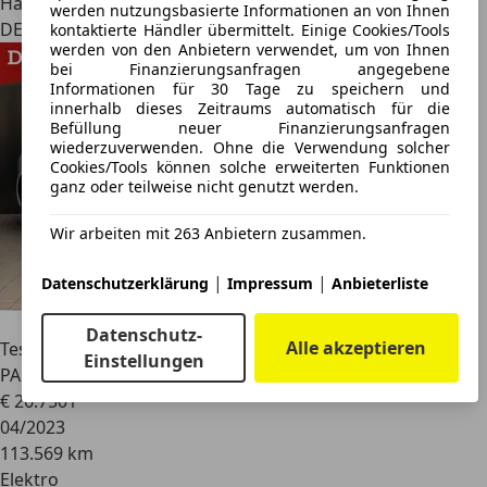
Händler
werden nutzungsbasierte Informationen an von Ihnen
DE 63457
kontaktierte Händler übermittelt. Einige Cookies/Tools
werden von den Anbietern verwendet, um von Ihnen
bei Finanzierungsanfragen angegebene
Informationen für 30 Tage zu speichern und
innerhalb dieses Zeitraums automatisch für die
Befüllung neuer Finanzierungsanfragen
wiederzuverwenden. Ohne die Verwendung solcher
Cookies/Tools können solche erweiterten Funktionen
ganz oder teilweise nicht genutzt werden.
Wir arbeiten mit 263 Anbietern zusammen.
|
|
Datenschutzerklärung
Impressum
Anbieterliste
Datenschutz-
Alle akzeptieren
Tesla Model 3
Long Range Dual AWD
Einstellungen
PANO+LED+NAVI+KAM+WP
€ 26.750
1
04/2023
113.569 km
Elektro