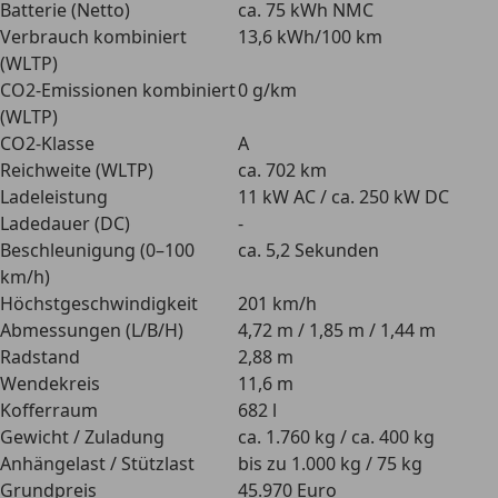
Batterie (Netto)
ca. 75 kWh NMC
Verbrauch kombiniert
13,6 kWh/100 km
(WLTP)
CO2-Emissionen kombiniert
0 g/km
(WLTP)
CO2-Klasse
A
Reichweite (WLTP)
ca. 702 km
Ladeleistung
11 kW AC / ca. 250 kW DC
Ladedauer (DC)
-
Beschleunigung (0–100
ca. 5,2 Sekunden
km/h)
Höchstgeschwindigkeit
201 km/h
Abmessungen (L/B/H)
4,72 m / 1,85 m / 1,44 m
Radstand
2,88 m
Wendekreis
11,6 m
Kofferraum
682 l
Gewicht / Zuladung
ca. 1.760 kg / ca. 400 kg
Anhängelast / Stützlast
bis zu 1.000 kg / 75 kg
Grundpreis
45.970 Euro