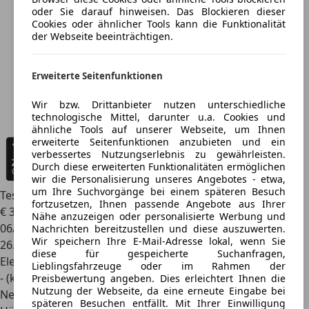
oder Sie darauf hinweisen. Das Blockieren dieser
Cookies oder ähnlicher Tools kann die Funktionalität
der Webseite beeinträchtigen.
Erweiterte Seitenfunktionen
Wir bzw. Drittanbieter nutzen unterschiedliche
technologische Mittel, darunter u.a. Cookies und
ähnliche Tools auf unserer Webseite, um Ihnen
erweiterte Seitenfunktionen anzubieten und ein
verbessertes Nutzungserlebnis zu gewährleisten.
Durch diese erweiterten Funktionalitäten ermöglichen
wir die Personalisierung unseres Angebotes - etwa,
um Ihre Suchvorgänge bei einem späteren Besuch
Tesla Model 3
Rear-Wheel Drive
fortzusetzen, Ihnen passende Angebote aus Ihrer
€ 30.100
Nähe anzuzeigen oder personalisierte Werbung und
06/2023
Nachrichten bereitzustellen und diese auszuwerten.
Wir speichern Ihre E-Mail-Adresse lokal, wenn Sie
26.967 km
diese für gespeicherte Suchanfragen,
Elektro
Lieblingsfahrzeuge oder im Rahmen der
- (kWh/100 km)
Preisbewertung angeben. Dies erleichtert Ihnen die
Nutzung der Webseite, da eine erneute Eingabe bei
Neu
späteren Besuchen entfällt. Mit Ihrer Einwilligung