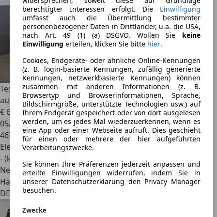
widersprechen, soweit diese auf Grundlage
berechtigter Interessen erfolgt. Die
Einwilligung
umfasst auch die Übermittlung bestimmter
personenbezogener Daten in Drittländer, u.a. die USA,
nach Art. 49 (1) (a) DSGVO. Wollen Sie
keine
Einwilligung
erteilen, klicken Sie bitte
hier
.
Cookies, Endgeräte- oder ähnliche Online-Kennungen
(z. B. login-basierte Kennungen, zufällig generierte
Kennungen, netzwerkbasierte Kennungen) können
zusammen mit anderen Informationen (z. B.
Tesla Model Y
Performance Juniper *AHK*Mwst.
Browsertyp und Browserinformationen, Sprache,
ausweisbar*
Bildschirmgröße, unterstützte Technologien usw.) auf
€ 63.999
1
Ihrem Endgerät gespeichert oder von dort ausgelesen
werden, um es jedes Mal wiederzuerkennen, wenn es
05/2026
eine App oder einer Webseite aufruft. Dies geschieht
467 km
für einen oder mehrere der hier aufgeführten
Elektro
Verarbeitungszwecke.
- (kWh/100 km)
Sie können Ihre Präferenzen jederzeit anpassen und
Neu
erteilte Einwilligungen widerrufen, indem Sie in
Händler
unserer Datenschutzerklärung den Privacy Manager
besuchen.
DE 41236
Zwecke