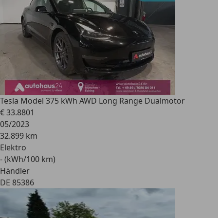
Tesla Model 3
75 kWh AWD Long Range Dualmotor
€ 33.880
1
05/2023
32.899 km
Elektro
- (kWh/100 km)
Händler
DE 85386