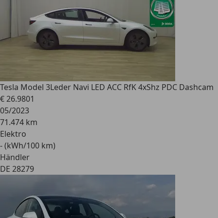
Tesla Model 3
Leder Navi LED ACC RfK 4xShz PDC Dashcam
€ 26.980
1
05/2023
71.474 km
Elektro
- (kWh/100 km)
Händler
DE 28279