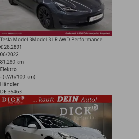
Tesla Model 3
Model 3 LR AWD Performance
€ 28.289
1
06/2022
81.280 km
Elektro
- (kWh/100 km)
Händler
DE 35463