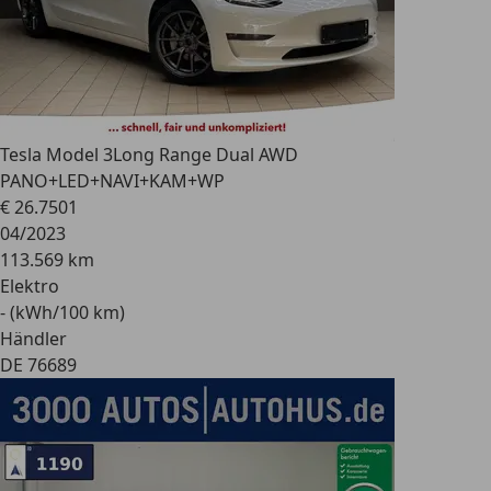
Tesla Model 3
Long Range Dual AWD
PANO+LED+NAVI+KAM+WP
€ 26.750
1
04/2023
113.569 km
Elektro
- (kWh/100 km)
Händler
DE 76689