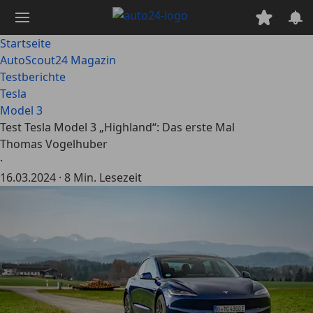
Zum
Hauptinhalt
springen
Startseite
AutoScout24 Magazin
Testberichte
Tesla
Model 3
Test Tesla Model 3 „Highland“: Das erste Mal
Thomas Vogelhuber
·
16.03.2024
·
8 Min. Lesezeit