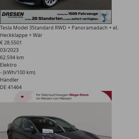
Tesla Model 3
Standard RWD + Panoramadach + el.
Heckklappe + Wär
€ 28.550
1
03/2023
62.594 km
Elektro
- (kWh/100 km)
Händler
DE 41464