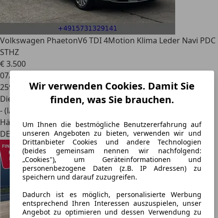
Volkswagen Phaeton
V6 TDI 4Motion Klima Leder Navi PDC
STHZ
€ 3.500
07/2008
Wir verwenden Cookies. Damit Sie
259.000 km
finden, was Sie brauchen.
Diesel
- (l/100 km)
Händler
Um Ihnen die bestmögliche Benutzererfahrung auf
unseren Angeboten zu bieten, verwenden wir und
DE 13127
Drittanbieter Cookies und andere Technologien
(beides gemeinsam nennen wir nachfolgend:
„Cookies"), um Geräteinformationen und
personenbezogene Daten (z.B. IP Adressen) zu
speichern und darauf zuzugreifen.
Dadurch ist es möglich, personalisierte Werbung
entsprechend Ihren Interessen auszuspielen, unser
Angebot zu optimieren und dessen Verwendung zu