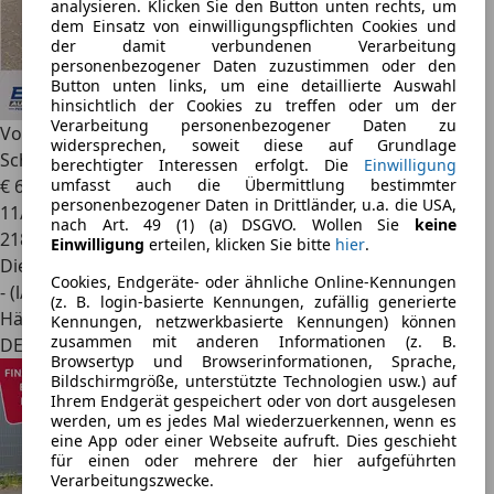
analysieren. Klicken Sie den Button unten rechts, um
dem Einsatz von einwilligungspflichten Cookies und
der damit verbundenen Verarbeitung
personenbezogener Daten zuzustimmen oder den
Button unten links, um eine detaillierte Auswahl
hinsichtlich der Cookies zu treffen oder um der
Verarbeitung personenbezogener Daten zu
Volkswagen Phaeton
V6 TDI 4Motion 19 Zoll Voll
widersprechen, soweit diese auf Grundlage
Scheckheft
berechtigter Interessen erfolgt. Die
Einwilligung
umfasst auch die Übermittlung bestimmter
€ 6.500
personenbezogener Daten in Drittländer, u.a. die USA,
11/2011
nach Art. 49 (1) (a) DSGVO. Wollen Sie
keine
218.764 km
Einwilligung
erteilen, klicken Sie bitte
hier
.
Diesel
Cookies, Endgeräte- oder ähnliche Online-Kennungen
- (l/100 km)
(z. B. login-basierte Kennungen, zufällig generierte
Händler
Kennungen, netzwerkbasierte Kennungen) können
zusammen mit anderen Informationen (z. B.
DE 52531
Browsertyp und Browserinformationen, Sprache,
Bildschirmgröße, unterstützte Technologien usw.) auf
Ihrem Endgerät gespeichert oder von dort ausgelesen
werden, um es jedes Mal wiederzuerkennen, wenn es
eine App oder einer Webseite aufruft. Dies geschieht
für einen oder mehrere der hier aufgeführten
Verarbeitungszwecke.