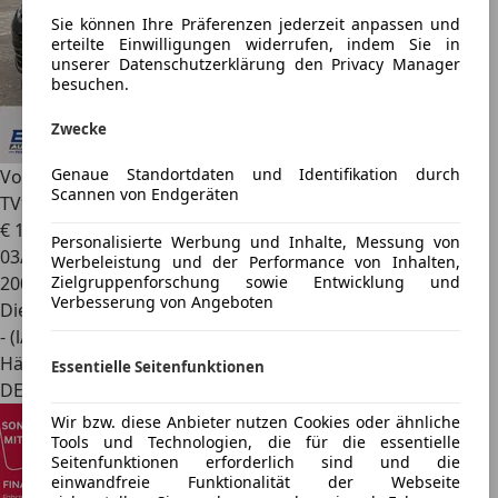
Sie können Ihre Präferenzen jederzeit anpassen und
erteilte Einwilligungen widerrufen, indem Sie in
unserer Datenschutzerklärung den Privacy Manager
besuchen.
Zwecke
Genaue Standortdaten und Identifikation durch
Volkswagen Phaeton
V6 TDI 4Motion*EXCLUSIVE*FOND
Scannen von Endgeräten
TV*NAVI
€ 10.500
Personalisierte Werbung und Inhalte, Messung von
03/2014
Werbeleistung und der Performance von Inhalten,
200.000 km
Zielgruppenforschung sowie Entwicklung und
Verbesserung von Angeboten
Diesel
- (l/100 km)
Händler
Essentielle Seitenfunktionen
DE 52531
Wir bzw. diese Anbieter nutzen Cookies oder ähnliche
Tools und Technologien, die für die essentielle
Seitenfunktionen erforderlich sind und die
einwandfreie Funktionalität der Webseite