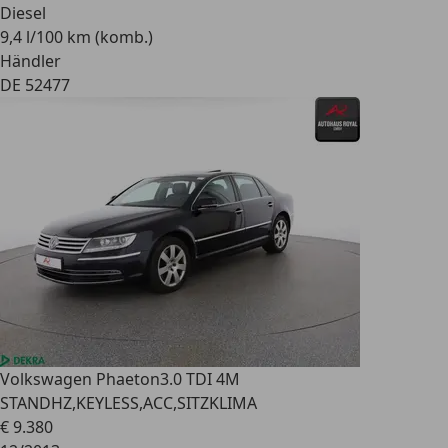
Diesel
9,4 l/100 km (komb.)
Händler
DE 52477
Volkswagen Phaeton
3.0 TDI 4M
STANDHZ,KEYLESS,ACC,SITZKLIMA
€ 9.380