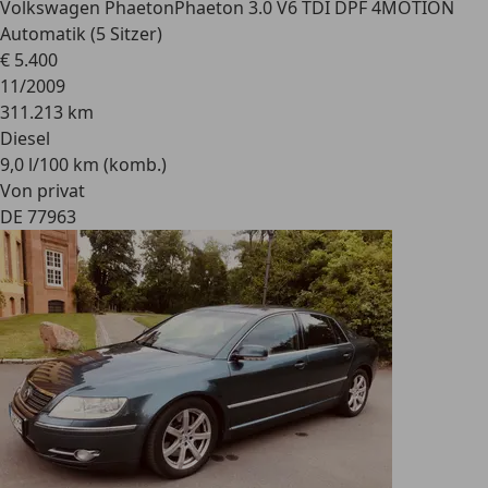
Volkswagen Phaeton
Phaeton 3.0 V6 TDI DPF 4MOTION
Automatik (5 Sitzer)
€ 5.400
11/2009
311.213 km
Diesel
9,0 l/100 km (komb.)
Von privat
DE 77963