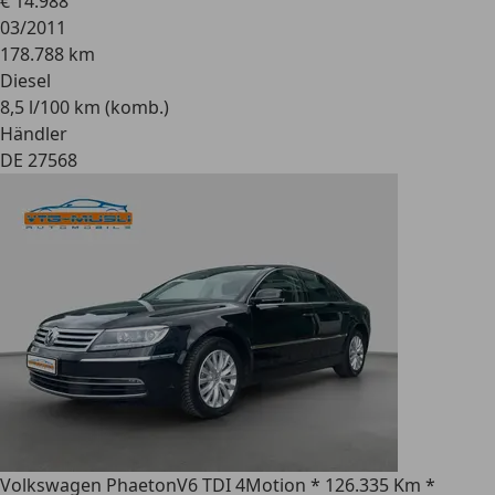
€ 14.988
03/2011
178.788 km
Diesel
8,5 l/100 km (komb.)
Händler
DE 27568
Volkswagen Phaeton
V6 TDI 4Motion * 126.335 Km *