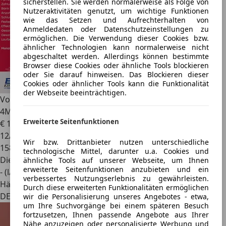
sicherstellen. Sie werden normalerweise als Folge von
Nutzeraktivitäten genutzt, um wichtige Funktionen
wie das Setzen und Aufrechterhalten von
Anmeldedaten oder Datenschutzeinstellungen zu
ermöglichen. Die Verwendung dieser Cookies bzw.
ähnlicher Technologien kann normalerweise nicht
abgeschaltet werden. Allerdings können bestimmte
Browser diese Cookies oder ähnliche Tools blockieren
oder Sie darauf hinweisen. Das Blockieren dieser
Cookies oder ähnlicher Tools kann die Funktionalität
der Webseite beeinträchtigen.
Volkswagen Phaeton
3.0 V6 TDI
4Motion*Dynaudio*Schiebedach*
Erweiterte Seitenfunktionen
€ 10.950
12/2012
Wir bzw. Drittanbieter nutzen unterschiedliche
158.000 km
technologische Mittel, darunter u.a. Cookies und
Diesel
ähnliche Tools auf unserer Webseite, um Ihnen
erweiterte Seitenfunktionen anzubieten und ein
- (l/100 km)
verbessertes Nutzungserlebnis zu gewährleisten.
Händler
Durch diese erweiterten Funktionalitäten ermöglichen
DE 52531
wir die Personalisierung unseres Angebotes - etwa,
um Ihre Suchvorgänge bei einem späteren Besuch
fortzusetzen, Ihnen passende Angebote aus Ihrer
Nähe anzuzeigen oder personalisierte Werbung und