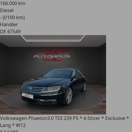
166.000 km
Diesel
- (l/100 km)
Händler
DE 67549
Volkswagen Phaeton
3.0 TDI 239 PS * 4-Sitzer * Exclusive *
Lang * W12