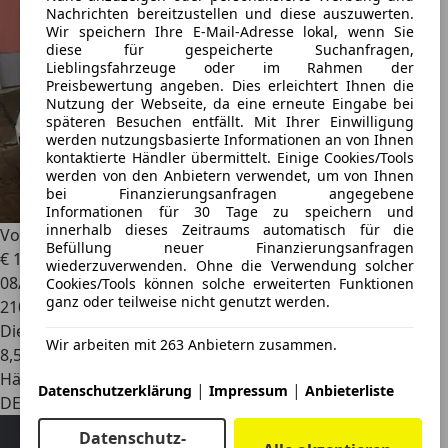
Nachrichten bereitzustellen und diese auszuwerten.
Wir speichern Ihre E-Mail-Adresse lokal, wenn Sie
diese für gespeicherte Suchanfragen,
Lieblingsfahrzeuge oder im Rahmen der
Preisbewertung angeben. Dies erleichtert Ihnen die
Nutzung der Webseite, da eine erneute Eingabe bei
späteren Besuchen entfällt. Mit Ihrer Einwilligung
werden nutzungsbasierte Informationen an von Ihnen
kontaktierte Händler übermittelt. Einige Cookies/Tools
werden von den Anbietern verwendet, um von Ihnen
bei Finanzierungsanfragen angegebene
Informationen für 30 Tage zu speichern und
innerhalb dieses Zeitraums automatisch für die
Volkswagen Phaeton
V6 TDI 5-Sitzer 4Motion Dynaudio
Befüllung neuer Finanzierungsanfragen
€ 11.900
wiederzuverwenden. Ohne die Verwendung solcher
08/2010
Cookies/Tools können solche erweiterten Funktionen
ganz oder teilweise nicht genutzt werden.
210.000 km
Diesel
Wir arbeiten mit 263 Anbietern zusammen.
8,5 l/100 km (komb.)
Händler
|
|
Datenschutzerklärung
Impressum
Anbieterliste
DE 04821
Datenschutz-