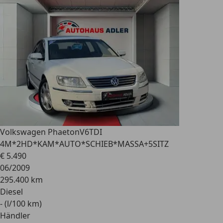
Volkswagen Phaeton
V6TDI
4M*2HD*KAM*AUTO*SCHIEB*MASSA+5SITZ
€ 5.490
06/2009
295.400 km
Diesel
- (l/100 km)
Händler