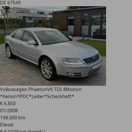
DE 67549
Volkswagen Phaeton
V6 TDI 4Motion
*Xenon*PDC*Leder*Scheckheft*
€ 6.850
01/2008
198.500 km
Diesel
9,4 l/100 km (komb.)