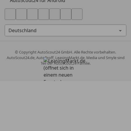
AutoScout24 für Android
© Copyright
AutoScout24 GmbH. Alle Rechte vorbehalten.
AutoScout24.de, AutoProff, LeasingMarkt.de, Media und Smyle sind
Teil der AutoScout24-Familie.