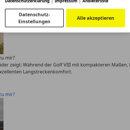
|
|
Datenschutzerklärung
Impressum
Anbieterliste
Datenschutz-
Alle akzeptieren
Einstellungen
zu mir?
er zeigt: Während der Golf VIII mit kompakteren Maßen, MI
exzellenten Langstreckenkomfort.
zu mir?