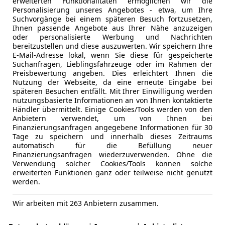
erweiterten Funktionalitäten ermöglichen wir die
Personalisierung unseres Angebotes - etwa, um Ihre
Suchvorgänge bei einem späteren Besuch fortzusetzen,
Ihnen passende Angebote aus Ihrer Nähe anzuzeigen
oder personalisierte Werbung und Nachrichten
bereitzustellen und diese auszuwerten. Wir speichern Ihre
E-Mail-Adresse lokal, wenn Sie diese für gespeicherte
Suchanfragen, Lieblingsfahrzeuge oder im Rahmen der
Preisbewertung angeben. Dies erleichtert Ihnen die
 Geld?
Nutzung der Webseite, da eine erneute Eingabe bei
späteren Besuchen entfällt. Mit Ihrer Einwilligung werden
ngen, Oberklasse-Federungskomfort und edlem MIB4-Infota
nutzungsbasierte Informationen an von Ihnen kontaktierte
s zu 910 Liter) und optionalen sieben Sitzplätzen.
Händler übermittelt. Einige Cookies/Tools werden von den
Anbietern verwendet, um von Ihnen bei
Finanzierungsanfragen angegebene Informationen für 30
Tage zu speichern und innerhalb dieses Zeitraums
 Geld?
automatisch für die Befüllung neuer
Finanzierungsanfragen wiederzuverwenden. Ohne die
Verwendung solcher Cookies/Tools können solche
erweiterten Funktionen ganz oder teilweise nicht genutzt
werden.
Wir arbeiten mit 263 Anbietern zusammen.