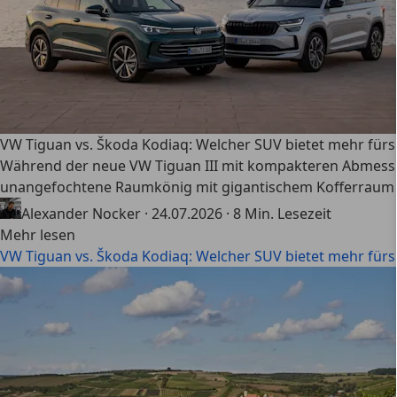
VW Tiguan vs. Škoda Kodiaq: Welcher SUV bietet mehr fürs
Während der neue VW Tiguan III mit kompakteren Abmessu
unangefochtene Raumkönig mit gigantischem Kofferraum (bi
Alexander Nocker
·
24.07.2026
·
8 Min. Lesezeit
Mehr lesen
VW Tiguan vs. Škoda Kodiaq: Welcher SUV bietet mehr fürs