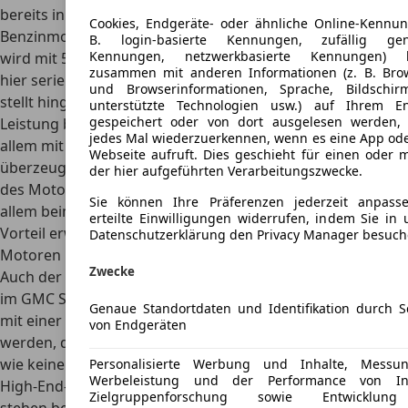
bereits in der Basiskonfiguration einen 2,7 Liter großen
Cookies, Endgeräte- oder ähnliche Online-Kennun
Benzinmotor mit
bis zu 310 PS Leistung
, das Drehmoment
B. login-basierte Kennungen, zufällig gene
Kennungen, netzwerkbasierte Kennungen) 
wird mit 583 Nm angegeben. Ein Automatikgetriebe ist
zusammen mit anderen Informationen (z. B. Bro
hier serienmäßig verbaut. Die leistungsstärkste Variante
und Browserinformationen, Sprache, Bildschir
stellt hingegen ein V8-Benzinmotor dar, hier liegt die
unterstützte Technologien usw.) auf Ihrem E
gespeichert oder von dort ausgelesen werden
Leistung bei
420 PS
. Der einzige Dieselmotor kann vor
jedes Mal wiederzuerkennen, wenn es eine App ode
allem mit einem hohen Drehmoment von 623 Nm
Webseite aufruft. Dies geschieht für einen oder 
überzeugen, welches schon früh bei 1.500 Umdrehungen
der hier aufgeführten Verarbeitungszwecke.
des Motors abgerufen werden kann. Dies dürfte sich vor
Sie können Ihre Präferenzen jederzeit anpas
allem beim Ziehen großer und schwerer Anhänger als
erteilte Einwilligungen widerrufen, indem Sie in 
Vorteil erweisen. Natürlich verfügen die stärkeren
Datenschutzerklärung den Privacy Manager besuch
Motoren bereits ab Werk über einen Allradantrieb.
Zwecke
Auch der Luxus und der Fahrkomfort kommen auf Wunsch
im GMC Sierra nicht zu kurz. Das Fahrzeug kann bei Bedarf
Genaue Standortdaten und Identifikation durch 
mit einer besonders umfassenden Ausstattung geordert
von Endgeräten
werden, die auch bei hohen Ansprüchen sicherlich so gut
wie keine Wünsche offenlässt. Bequeme Ledersitze, ein
Personalisierte Werbung und Inhalte, Messu
Werbeleistung und der Performance von Inh
High-End-Soundsystem oder auch eine Klimaautomatik
Zielgruppenforschung sowie Entwicklu