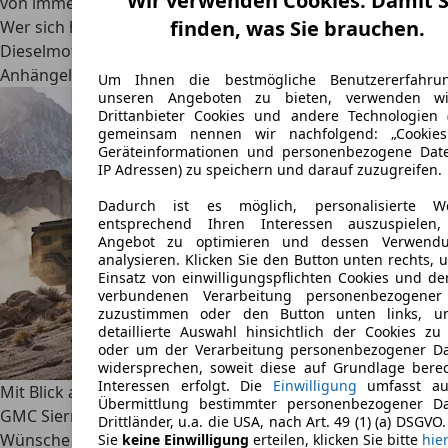
Wir verwenden Cookies. Damit S
von immerhin vier Tonnen. Dies gilt für die Benzinmotoren.
finden, was Sie brauchen.
Wer sich hingegen für einen Pick-up mit einem
Dieselmotor entscheidet, kann sogar
bis zu 5,8 Tonnen
Anhängelast
in Anspruch nehmen.
Um Ihnen die bestmögliche Benutzererfahru
unseren Angeboten zu bieten, verwenden w
Drittanbieter Cookies und andere Technologien 
gemeinsam nennen wir nachfolgend: „Cookies
Geräteinformationen und personenbezogene Date
IP Adressen) zu speichern und darauf zuzugreifen.
Dadurch ist es möglich, personalisierte W
entsprechend Ihren Interessen auszuspielen,
Angebot zu optimieren und dessen Verwend
analysieren. Klicken Sie den Button unten rechts,
Einsatz von einwilligungspflichten Cookies und de
verbundenen Verarbeitung personenbezogener
zuzustimmen oder den Button unten links, u
detaillierte Auswahl hinsichtlich der Cookies zu 
oder um der Verarbeitung personenbezogener D
widersprechen, soweit diese auf Grundlage berec
Interessen erfolgt. Die
Einwilligung
umfasst au
Mit Blick auf die verfügbaren Motorisierungen dürfte der
Übermittlung bestimmter personenbezogener D
GMC Sierra auch bei hohen Ansprüchen so gut wie keine
Drittländer, u.a. die USA, nach Art. 49 (1) (a) DSGVO
Wünsche offenlassen. Immerhin nutzt das Fahrzeug
Sie
keine Einwilligung
erteilen, klicken Sie bitte
hie