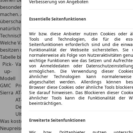
stehen bereit, um Fahrten mit dem GMC Pick-up
Verbesserung von Angeboten
besonders entspannt und sicher gleichermaßen zu
machen. Allerdings steigen die ursprünglich
Essentielle Seitenfunktionen
überschaubaren Anschaffungskosten in einem solchen Fall
natürlich deutlich.
Wir bzw. diese Anbieter nutzen Cookies oder ä
Technische Daten
Tools und Technologien, die für die essen
Welche
Varianten, Motorisierungen und Abmessungen
Seitenfunktionen erforderlich sind und die einwa
besitzen die verschiedenen GMC Pick-ups? Die folgende
Funktionalität der Webseite sicherstellen. Sie
normalerweise als Folge von Nutzeraktivitäten genu
Tabelle bietet eine Übersicht der aktuellen Modelle:
wichtige Funktionen wie das Setzen und Aufrechte
Pick-
Varianten
Fahrzeugtyp
Motorisierung
Abmessungen
von Anmeldedaten oder Datenschutzeinstellun
up-
(Länge, Breite,
ermöglichen. Die Verwendung dieser Cookie
ähnlicher Technologien kann normalerweise
Modell
Höhe)
abgeschaltet werden. Allerdings können bes
GMC
Pro,
Pick-up
Diesel, Benzin
5891 mm L x
-
Browser diese Cookies oder ähnliche Tools blockier
Sierra
AT4X,
2063 mm B x
Sie darauf hinweisen. Das Blockieren dieser Cooki
ähnlicher Tools kann die Funktionalität der W
AT4,
1918 mm H
beeinträchtigen.
Denali
(Pro)
Ultimate
Erweiterte Seitenfunktionen
Was kostet ein GMC Pick-up?
Neupreise
Wir bzw. Drittanbieter nutzen unterschie