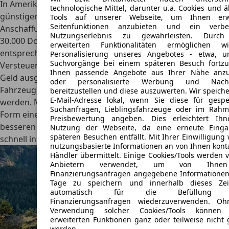
In Amerika erfreut sich der GMC Sierra auch aufgrund der
technologische Mittel, darunter u.a. Cookies und ä
günstigen Einstiegspreise einer großen Nachfrage. Die
Tools auf unserer Webseite, um Ihnen erwe
Seitenfunktionen anzubieten und ein verbes
Anschaffungskosten betragen in der Basisvariante etwa
Nutzungserlebnis zu gewährleisten. Durch
30.000 Dollar. In Europa müssen Kunden für einen
erweiterten Funktionalitäten ermöglichen w
entsprechenden Pick-up aufgrund einer anderen
Personalisierung unseres Angebotes - etwa, 
Suchvorgänge bei einem späteren Besuch fortzu
Versteuerung und zusätzlicher Gebühren deutlich mehr
Ihnen passende Angebote aus Ihrer Nähe anzu
Geld ausgeben.
Unter 70.000 Euro
kann hier kaum ein
oder personalisierte Werbung und Nachr
Fahrzeug dieser Ausführung als Neuwagen gekauft
bereitzustellen und diese auszuwerten. Wir speiche
E-Mail-Adresse lokal, wenn Sie diese für gespe
werden. Mit einer entsprechenden Konfiguration, etwa in
Suchanfragen, Lieblingsfahrzeuge oder im Rah
Form einer stärkeren Motorisierung oder auch einer
Preisbewertung angeben. Dies erleichtert Ih
besseren Ausstattung, steigen die Preise allerdings auch
Nutzung der Webseite, da eine erneute Einga
späteren Besuchen entfällt. Mit Ihrer Einwilligung
schnell in Richtung der Marke von 100.000 Euro.
nutzungsbasierte Informationen an von Ihnen konta
Händler übermittelt. Einige Cookies/Tools werden 
Anbietern verwendet, um von Ihne
Finanzierungsanfragen angegebene Informationen
Tage zu speichern und innerhalb dieses Zei
automatisch für die Befüllung 
Finanzierungsanfragen wiederzuverwenden. Oh
Verwendung solcher Cookies/Tools können 
erweiterten Funktionen ganz oder teilweise nicht 
werden.