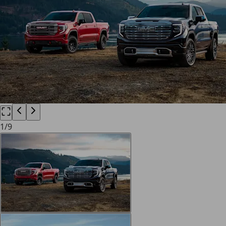
1
/
9