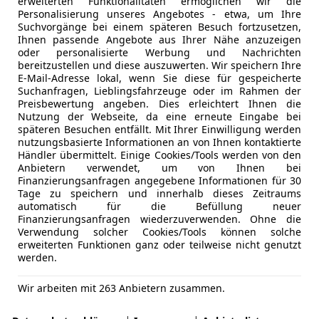
erweiterten Funktionalitäten ermöglichen wir die
Personalisierung unseres Angebotes - etwa, um Ihre
Suchvorgänge bei einem späteren Besuch fortzusetzen,
Ihnen passende Angebote aus Ihrer Nähe anzuzeigen
oder personalisierte Werbung und Nachrichten
bereitzustellen und diese auszuwerten. Wir speichern Ihre
E-Mail-Adresse lokal, wenn Sie diese für gespeicherte
ntdecken
Suchanfragen, Lieblingsfahrzeuge oder im Rahmen der
Preisbewertung angeben. Dies erleichtert Ihnen die
Nutzung der Webseite, da eine erneute Eingabe bei
späteren Besuchen entfällt. Mit Ihrer Einwilligung werden
d ansonsten die Unabhängigkeit eines Verbrenners schätzt,
nutzungsbasierte Informationen an von Ihnen kontaktierte
Händler übermittelt. Einige Cookies/Tools werden von den
Anbietern verwendet, um von Ihnen bei
Finanzierungsanfragen angegebene Informationen für 30
Tage zu speichern und innerhalb dieses Zeitraums
automatisch für die Befüllung neuer
Finanzierungsanfragen wiederzuverwenden. Ohne die
Verwendung solcher Cookies/Tools können solche
erweiterten Funktionen ganz oder teilweise nicht genutzt
werden.
Wir arbeiten mit 263 Anbietern zusammen.