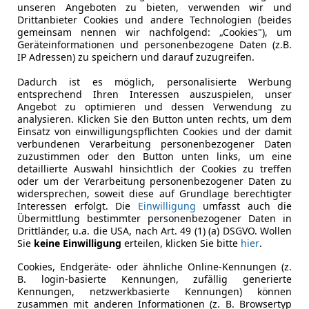
unseren Angeboten zu bieten, verwenden wir und
Drittanbieter Cookies und andere Technologien (beides
gemeinsam nennen wir nachfolgend: „Cookies"), um
Geräteinformationen und personenbezogene Daten (z.B.
IP Adressen) zu speichern und darauf zuzugreifen.
durch fühlt sich das Bremsen sanfter und gleichmäßiger 
Dadurch ist es möglich, personalisierte Werbung
 zurückgewinnst
entsprechend Ihren Interessen auszuspielen, unser
Angebot zu optimieren und dessen Verwendung zu
analysieren. Klicken Sie den Button unten rechts, um dem
Einsatz von einwilligungspflichten Cookies und der damit
verbundenen Verarbeitung personenbezogener Daten
zuzustimmen oder den Button unten links, um eine
detaillierte Auswahl hinsichtlich der Cookies zu treffen
oder um der Verarbeitung personenbezogener Daten zu
widersprechen, soweit diese auf Grundlage berechtigter
Interessen erfolgt. Die
Einwilligung
umfasst auch die
Übermittlung bestimmter personenbezogener Daten in
Drittländer, u.a. die USA, nach Art. 49 (1) (a) DSGVO. Wollen
Sie
keine Einwilligung
erteilen, klicken Sie bitte
hier
.
Cookies, Endgeräte- oder ähnliche Online-Kennungen (z.
u beschleunigen und zu bremsen. Dadurch wird das Fahren n
B. login-basierte Kennungen, zufällig generierte
Kennungen, netzwerkbasierte Kennungen) können
zusammen mit anderen Informationen (z. B. Browsertyp