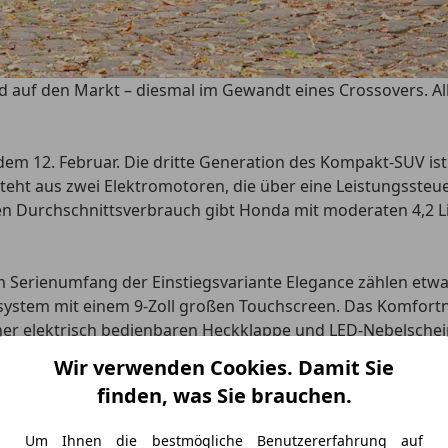
 auf den Markt – diesmal im Gewandt eines Crossovers. All
dem 12. Februar. Die dritte Generation des Kompakt-SUV ist
ht aus zwei Elektromotoren, die über eine Leistungssteuer
en Durchschnittsverbrauch gibt Honda mit moderaten 4,2 Li
m Serienumfang der Einstiegsvariante Elegance zählen etwa
ystem mit einem 9-Zoll großen Touchscreen. Das Komfortni
r elektrisch bedienbaren Heckklappe und LED-Nebelscheinw
Dachreling und eine kabellose Ladestation für Smartphones. 
Wir verwenden Cookies. Damit Sie
finden, was Sie brauchen.
Um Ihnen die bestmögliche Benutzererfahrung auf