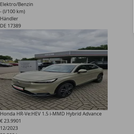
Elektro/Benzin
- (l/100 km)
Händler
DE 17389
Honda HR-V
e:HEV 1.5 i-MMD Hybrid Advance
€ 23.990
1
12/2023