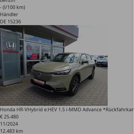
Benzin
- (l/100 km)
Händler
DE 15236
Honda HR-V
Hybrid e:HEV 1.5 i-MMD Advance *Rückfahrka
€ 25.480
11/2024
12.483 km