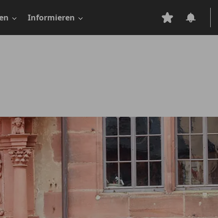
en
Informieren