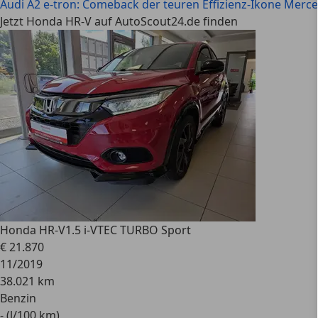
Audi A2 e-tron: Comeback der teuren Effizienz-Ikone
Merced
Jetzt Honda HR-V auf AutoScout24.de finden
Honda HR-V
1.5 i-VTEC TURBO Sport
€ 21.870
11/2019
38.021 km
Benzin
- (l/100 km)