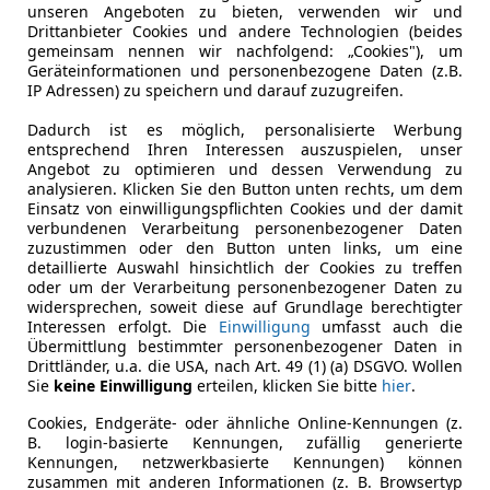
es-Benz GLA (2026): Elektrische 800-Volt-Power, Sternen-G
unseren Angeboten zu bieten, verwenden wir und
Drittanbieter Cookies und andere Technologien (beides
gemeinsam nennen wir nachfolgend: „Cookies"), um
Geräteinformationen und personenbezogene Daten (z.B.
IP Adressen) zu speichern und darauf zuzugreifen.
Dadurch ist es möglich, personalisierte Werbung
entsprechend Ihren Interessen auszuspielen, unser
Angebot zu optimieren und dessen Verwendung zu
analysieren. Klicken Sie den Button unten rechts, um dem
Einsatz von einwilligungspflichten Cookies und der damit
verbundenen Verarbeitung personenbezogener Daten
zuzustimmen oder den Button unten links, um eine
detaillierte Auswahl hinsichtlich der Cookies zu treffen
oder um der Verarbeitung personenbezogener Daten zu
widersprechen, soweit diese auf Grundlage berechtigter
Interessen erfolgt. Die
Einwilligung
umfasst auch die
Übermittlung bestimmter personenbezogener Daten in
Drittländer, u.a. die USA, nach Art. 49 (1) (a) DSGVO. Wollen
Sie
keine Einwilligung
erteilen, klicken Sie bitte
hier
.
Cookies, Endgeräte- oder ähnliche Online-Kennungen (z.
B. login-basierte Kennungen, zufällig generierte
Kennungen, netzwerkbasierte Kennungen) können
zusammen mit anderen Informationen (z. B. Browsertyp