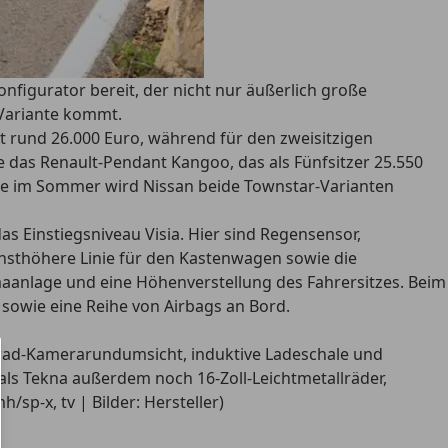
nfigurator bereit, der nicht nur äußerlich große
 Variante kommt.
 rund 26.000 Euro, während für den zweisitzigen
e das Renault-Pendant Kangoo, das als Fünfsitzer 25.550
ante im Sommer wird Nissan beide Townstar-Varianten
s Einstiegsniveau Visia. Hier sind Regensensor,
hsthöhere Linie für den Kastenwagen sowie die
maanlage und eine Höhenverstellung des Fahrersitzes. Beim
sowie eine Reihe von Airbags an Bord.
-Grad-Kamerarundumsicht, induktive Ladeschale und
als Tekna außerdem noch 16-Zoll-Leichtmetallräder,
/sp-x, tv | Bilder: Hersteller)