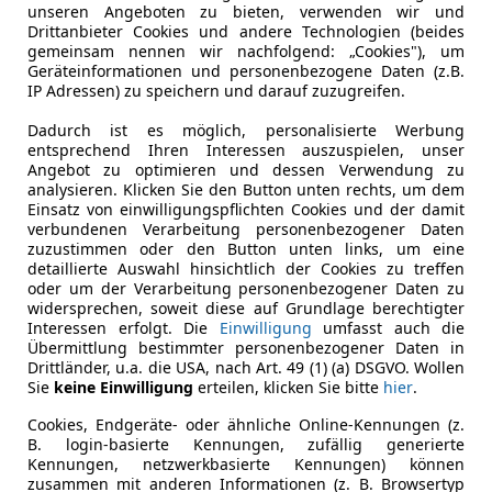
unseren Angeboten zu bieten, verwenden wir und
Drittanbieter Cookies und andere Technologien (beides
gemeinsam nennen wir nachfolgend: „Cookies"), um
es-Benz GLA (2026): Elektrische 800-Volt-Power, Sternen-G
Geräteinformationen und personenbezogene Daten (z.B.
IP Adressen) zu speichern und darauf zuzugreifen.
Dadurch ist es möglich, personalisierte Werbung
entsprechend Ihren Interessen auszuspielen, unser
Angebot zu optimieren und dessen Verwendung zu
analysieren. Klicken Sie den Button unten rechts, um dem
Einsatz von einwilligungspflichten Cookies und der damit
verbundenen Verarbeitung personenbezogener Daten
zuzustimmen oder den Button unten links, um eine
detaillierte Auswahl hinsichtlich der Cookies zu treffen
oder um der Verarbeitung personenbezogener Daten zu
widersprechen, soweit diese auf Grundlage berechtigter
Interessen erfolgt. Die
Einwilligung
umfasst auch die
Übermittlung bestimmter personenbezogener Daten in
Drittländer, u.a. die USA, nach Art. 49 (1) (a) DSGVO. Wollen
Sie
keine Einwilligung
erteilen, klicken Sie bitte
hier
.
Cookies, Endgeräte- oder ähnliche Online-Kennungen (z.
B. login-basierte Kennungen, zufällig generierte
Kennungen, netzwerkbasierte Kennungen) können
zusammen mit anderen Informationen (z. B. Browsertyp