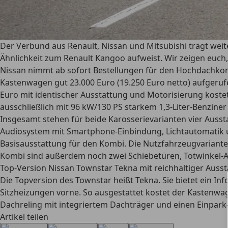
Der Verbund aus Renault, Nissan und Mitsubishi trägt weite
Ähnlichkeit zum Renault Kangoo aufweist. Wir zeigen euc
Nissan nimmt ab sofort Bestellungen für den Hochdachkomb
Kastenwagen gut 23.000 Euro (19.250 Euro netto) aufgerufe
Euro mit identischer Ausstattung und Motorisierung koste
ausschließlich mit 96 kW/130 PS starkem 1,3-Liter-Benziner
Insgesamt stehen für beide Karosserievarianten vier Ausst
Audiosystem mit Smartphone-Einbindung, Lichtautomatik un
Basisausstattung für den Kombi. Die Nutzfahrzeugvariante
Kombi sind außerdem noch zwei Schiebetüren, Totwinkel-As
Top-Version Nissan Townstar Tekna mit reichhaltiger Auss
Die Topversion des Townstar heißt Tekna. Sie bietet ein I
Sitzheizungen vorne. So ausgestattet kostet der Kastenwag
Dachreling mit integriertem Dachträger und einen Einpark-Ass
Artikel teilen