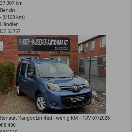
37.307 km
Benzin
- (l/100 km)
Händler
DE 53757
Renault Kangoo
Limited - wenig KM - TÜV 07/2026
€ 8.490