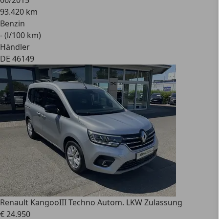
06/2015
93.420 km
Benzin
- (l/100 km)
Händler
DE 46149
Renault Kangoo
III Techno Autom. LKW Zulassung
€ 24.950