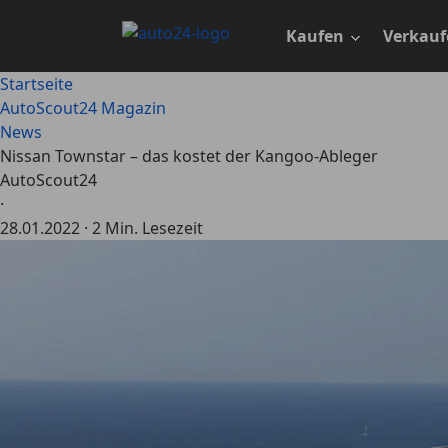
Zum
Hauptinhalt
Kaufen
Verkauf
springen
Startseite
AutoScout24 Magazin
News
Nissan Townstar – das kostet der Kangoo-Ableger
AutoScout24
·
28.01.2022
·
2 Min. Lesezeit