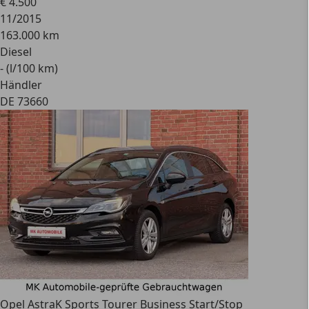
€ 4.500
11/2015
163.000 km
Diesel
- (l/100 km)
Händler
DE 73660
Opel Astra
K Sports Tourer Business Start/Stop