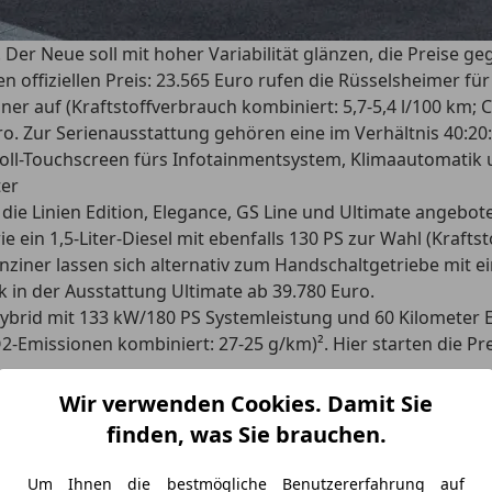
t. Der Neue soll mit hoher Variabilität glänzen, die Preis
n offiziellen Preis: 23.565 Euro rufen die Rüsselsheimer f
ner auf (Kraftstoffverbrauch kombiniert: 5,7-5,4 l/100 km
uro. Zur Serienausstattung gehören eine im Verhältnis 40:2
oll-Touchscreen fürs Infotainmentsystem, Klimaautomatik 
ter
e Linien Edition, Elegance, GS Line und Ultimate angeboten
ein 1,5-Liter-Diesel mit ebenfalls 130 PS zur Wahl (Krafts
enziner lassen sich alternativ zum Handschaltgetriebe mit 
k in der Ausstattung Ultimate ab 39.780 Euro.
ybrid mit 133 kW/180 PS Systemleistung und 60 Kilometer E-
Emissionen kombiniert: 27-25 g/km)². Hier starten die Prei
Wir verwenden Cookies. Damit Sie
,64 Meter und ist damit sechs Zentimeter kürzer als der Vo
finden, was Sie brauchen.
eträgt bei den konventionell angetriebenen Modellen je na
Der Lieblingsgegner Golf Variant schluckt in seiner achten 
Um Ihnen die bestmögliche Benutzererfahrung auf