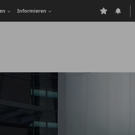
en
Informieren