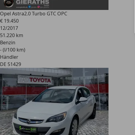
Opel Astra
2.0 Turbo GTC OPC
€ 19.450
12/2017
51.220 km
Benzin
- (l/100 km)
Händler
DE 51429