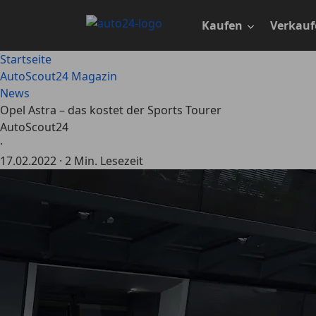
Zum
Hauptinhalt
Kaufen
Verkauf
springen
Startseite
AutoScout24 Magazin
News
Opel Astra – das kostet der Sports Tourer
AutoScout24
·
17.02.2022
·
2 Min. Lesezeit