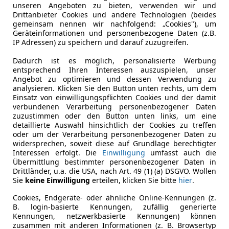
n. (Text: tv, mh/sp-x | Bilder: Hersteller)
unseren Angeboten zu bieten, verwenden wir und
Drittanbieter Cookies und andere Technologien (beides
gemeinsam nennen wir nachfolgend: „Cookies"), um
Geräteinformationen und personenbezogene Daten (z.B.
IP Adressen) zu speichern und darauf zuzugreifen.
es-Benz GLA (2026): Elektrische 800-Volt-Power, Sternen-G
Dadurch ist es möglich, personalisierte Werbung
entsprechend Ihren Interessen auszuspielen, unser
Angebot zu optimieren und dessen Verwendung zu
analysieren. Klicken Sie den Button unten rechts, um dem
Einsatz von einwilligungspflichten Cookies und der damit
verbundenen Verarbeitung personenbezogener Daten
zuzustimmen oder den Button unten links, um eine
detaillierte Auswahl hinsichtlich der Cookies zu treffen
oder um der Verarbeitung personenbezogener Daten zu
widersprechen, soweit diese auf Grundlage berechtigter
Interessen erfolgt. Die
Einwilligung
umfasst auch die
Übermittlung bestimmter personenbezogener Daten in
Drittländer, u.a. die USA, nach Art. 49 (1) (a) DSGVO. Wollen
Sie
keine Einwilligung
erteilen, klicken Sie bitte
hier
.
Cookies, Endgeräte- oder ähnliche Online-Kennungen (z.
B. login-basierte Kennungen, zufällig generierte
Kennungen, netzwerkbasierte Kennungen) können
zusammen mit anderen Informationen (z. B. Browsertyp