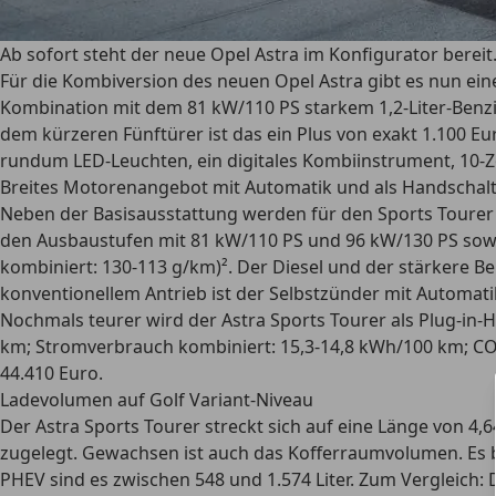
Ab sofort steht der neue Opel Astra im Konfigurator berei
Für die Kombiversion des neuen Opel Astra gibt es nun eine
Kombination mit dem 81 kW/110 PS starkem 1,2-Liter-Benzi
dem kürzeren Fünftürer ist das ein Plus von exakt 1.100 E
rundum LED-Leuchten, ein digitales Kombiinstrument, 10-Z
Breites Motorenangebot mit Automatik und als Handschal
Neben der Basisausstattung werden für den Sports Tourer di
den Ausbaustufen mit 81 kW/110 PS und 96 kW/130 PS sowie 
kombiniert: 130-113 g/km)². Der Diesel und der stärkere B
konventionellem Antrieb ist der Selbstzünder mit Automati
Nochmals teurer wird der Astra Sports Tourer als Plug-in-H
km; Stromverbrauch kombiniert: 15,3-14,8 kWh/100 km; CO2-
44.410 Euro.
Ladevolumen auf Golf Variant-Niveau
Der Astra Sports Tourer streckt sich auf eine Länge von 4
zugelegt. Gewachsen ist auch das Kofferraumvolumen. Es b
PHEV sind es zwischen 548 und 1.574 Liter. Zum Vergleich: 