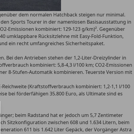
e gegenüber dem normalen Hatchback steigen nur minimal.
ür den Sports Tourer in der namenlosen Basisausstattung in
; CO2-Emissionen kombiniert: 129-123 g/km)². Gegenüber
0:40 umklappbare Rücksitzlehne mit Easy-Fold-Funktion,
und ein recht umfangreiches Sicherheitspaket.
. Bei den Antrieben stehen der 1,2-Liter-Dreizylinder in
toffverbrauch kombiniert: 5,8-4,3 l/100 km; CO2-Emissionen
einer 8-Stufen-Automatik kombinieren. Teuerste Version mit
Reichweite (Kraftstoffverbrauch kombiniert: 1,2-1,1 l/100
se bei förderfähigen 35.800 Euro, als Ultimate sind es
rgänger; beim Radstand hat er jedoch um 5,7 Zentimeter
ch Sitzkonfiguration zwischen 608 und 1.634 Litern, beim
Generation 611 bis 1.642 Liter Gepäck, der Vorgänger Astra