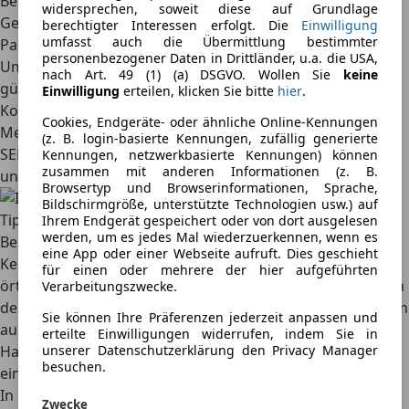
Bevollmächtigung des Vertreters (inkl. Name,
widersprechen, soweit diese auf Grundlage
Geburtsdatum, Anschrift und Unterschrift beider
berechtigter Interessen erfolgt. Die
Einwilligung
umfasst auch die Übermittlung bestimmter
Parteien). Die Vollmacht erlischt mit der erfolgreichen
personenbezogener Daten in Drittländer, u.a. die USA,
Ummeldung des Fahrzeuges.
nach Art. 49 (1) (a) DSGVO. Wollen Sie
keine
gültiger Personalausweis oder Reisepass des Vertreters
Einwilligung
erteilen, klicken Sie bitte
hier
.
Kopie des Personalausweises oder Reisepasses (mit
Cookies, Endgeräte- oder ähnliche Online-Kennungen
Meldebescheinigung) des Fahrzeughalters
(z. B. login-basierte Kennungen, zufällig generierte
SEPA-Lastschriftmandat für die Kfz-Steuer (ausgefüllt und
Kennungen, netzwerkbasierte Kennungen) können
zusammen mit anderen Informationen (z. B.
unterschrieben vom Fahrzeughalter)
Browsertyp und Browserinformationen, Sprache,
Bildschirmgröße, unterstützte Technologien usw.) auf
Tipp: In diesen Fällen darf das alte Kennzeichen bleiben
Ihrem Endgerät gespeichert oder von dort ausgelesen
werden, um es jedes Mal wiederzuerkennen, wenn es
Bei einem Umzug innerhalb Deutschlands ist die
eine App oder einer Webseite aufruft. Dies geschieht
Kennzeichenmitnahme bundesweit kein Problem. Die
für einen oder mehrere der hier aufgeführten
örtliche Zulassungsstelle berichtigt lediglich die Adresse in
Verarbeitungszwecke.
der Zulassungsbescheinigung Teil I. Seit 2019 ist außerdem
Sie können Ihre Präferenzen jederzeit anpassen und
auch die Beibehaltung des Kennzeichens bei einem
erteilte Einwilligungen widerrufen, indem Sie in
Halterwechsel möglich. Somit ist es in beiden Fällen ganz
unserer Datenschutzerklärung den Privacy Manager
besuchen.
einfach, sein Kennzeichen zu behalten.
In den folgenden Fällen ist ein neues Nummernschild
Zwecke