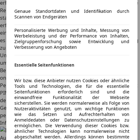
erforderlich: Wenn ein Fahrzeug beim Umzug in eine neue
Region nicht zugelassen ist, wenn ein Fahrzeugwechsel
Genaue Standortdaten und Identifikation durch
Scannen von Endgeräten
stattfindet und eine gleichzeitige An- oder Abmeldung
erforderlich ist, oder wenn es zu einem zweiten Umzug in
Personalisierte Werbung und Inhalte, Messung von
einen anderen Bezirk kommt. In all diesen Situationen ist
Werbeleistung und der Performance von Inhalten,
es notwendig, ein neues Nummernschild für das Fahrzeug
Zielgruppenforschung sowie Entwicklung und
Verbesserung von Angeboten
zu beantragen.
Ummeldung von zu Hause: So lässt sich das Auto online
ummelden
Essentielle Seitenfunktionen
Bei vielen Zulassungsstellen lassen sich Kfz auch bequem
online ummelden
. Voraussetzung dafür ist ein
Wir bzw. diese Anbieter nutzen Cookies oder ähnliche
Personalausweis mit aktiver Online-Ausweisfunktion samt
Tools und Technologien, die für die essentielle
Seitenfunktionen erforderlich sind und die
PIN. Der PIN ist erhältlich durch ein Kartenlesegerät für
einwandfreie Funktionalität der Webseite
den Computer oder die kostenlose Ausweisapp. Die
sicherstellen. Sie werden normalerweise als Folge von
Gebühren fallen in der Regel geringer aus und lassen sich
Nutzeraktivitäten genutzt, um wichtige Funktionen
wie das Setzen und Aufrechterhalten von
per EC- oder Kreditkarte bezahlen. Detaillierte
Anmeldedaten oder Datenschutzeinstellungen zu
Informationen zu diesem Prozess gibt es
hier
.
ermöglichen. Die Verwendung dieser Cookies bzw.
ähnlicher Technologien kann normalerweise nicht
abgeschaltet werden. Allerdings können bestimmte
Ausnahme Bayern