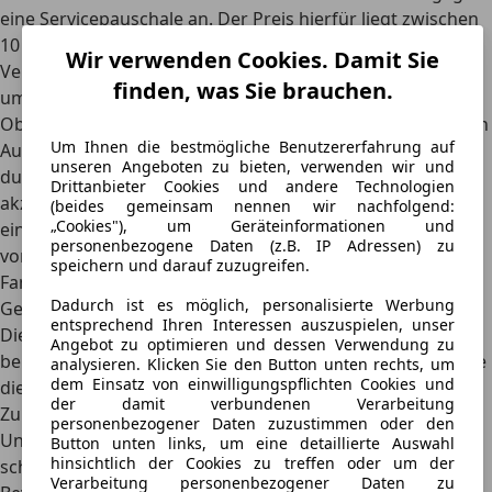
eine Servicepauschale an. Der Preis hierfür liegt zwischen
10 und 15 Euro.
Wir verwenden Cookies. Damit Sie
Vertrauensperson, Vollmacht & Co. – Wer kann ein Auto
finden, was Sie brauchen.
ummelden?
Obwohl jeder in Deutschland mit den nötigen Papieren ein
Um Ihnen die bestmögliche Benutzererfahrung auf
Auto abmelden kann, erfolgt die An- und Ummeldung
unseren Angeboten zu bieten, verwenden wir und
durch den Fahrzeughalter. Sollte das nicht möglich sein,
Drittanbieter Cookies und andere Technologien
akzeptiert die Zulassungsstelle auch einen Vertreter
mit
(beides gemeinsam nennen wir nachfolgend:
„Cookies"), um Geräteinformationen und
einer schriftlichen Vollmacht, um die Ummeldung
personenbezogene Daten (z.B. IP Adressen) zu
vorzunehmen.
Als Vertreter kommen zum Beispiel
speichern und darauf zuzugreifen.
Familienmitglieder, Ehepartner oder Freunde infrage.
Dadurch ist es möglich, personalisierte Werbung
Gerne übernehmen auch darauf spezialisierte
entsprechend Ihren Interessen auszuspielen, unser
Dienstleister die Ummeldung gegen eine Gebühr. Diese
Angebot zu optimieren und dessen Verwendung zu
benötigen lediglich die entsprechenden Dokumente sowie
analysieren. Klicken Sie den Button unten rechts, um
dem Einsatz von einwilligungspflichten Cookies und
die schriftliche Vollmacht.
der damit verbundenen Verarbeitung
Zur Ummeldung mit einer Vollmacht werden folgende
personenbezogener Daten zuzustimmen oder den
Unterlagen benötigt:
Button unten links, um eine detaillierte Auswahl
hinsichtlich der Cookies zu treffen oder um der
schriftliche Vollmacht: formloses Schreiben zur
Verarbeitung personenbezogener Daten zu