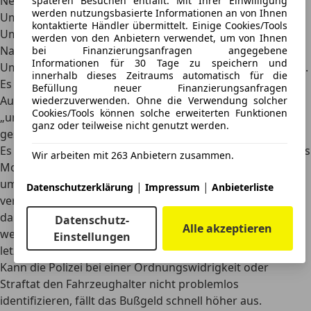
Neues Kennzeichen (falls notwendig)
ca. 25 €
späteren Besuchen entfällt. Mit Ihrer Einwilligung
werden nutzungsbasierte Informationen an von Ihnen
Umweltplakette (falls notwendig)
ca. 5 €
kontaktierte Händler übermittelt. Einige Cookies/Tools
Ummeldung versäumt? Mit diesen Kosten ist zu rechnen
werden von den Anbietern verwendet, um von Ihnen
Nach einem Umzug oder Halterwechsel sollte die
bei Finanzierungsanfragen angegebene
Informationen für 30 Tage zu speichern und
Ummeldung des Kfz ganz oben auf der To-do-Liste stehen.
innerhalb dieses Zeitraums automatisch für die
Es gibt zwar keine einheitlich definierte Frist zur
Befüllung neuer Finanzierungsanfragen
Autoummeldung, jedoch soll dies laut Gesetzgeber
wiederzuverwenden. Ohne die Verwendung solcher
Cookies/Tools können solche erweiterten Funktionen
„unverzüglich“ erfolgen
. Ob die Ummeldung fristgerecht
ganz oder teilweise nicht genutzt werden.
geschieht, liegt also im Ermessen des Sachbearbeiters.
Es empfiehlt sich jedoch,
das Auto innerhalb maximal eines
Wir arbeiten mit 263 Anbietern zusammen.
Monats nach Umzug beziehungsweise Halterechsel
umzumelden
. Erfahrungsgemäß kann somit ein Bußgeld
|
|
Datenschutzerklärung
Impressum
Anbieterliste
verhindert werden. Falls der Umzug oder Halterwechsel
dann doch länger zurückliegen, kann das richtig teuer
Datenschutz-
Alle akzeptieren
werden. Das Bußgeld fängt bei 15 Euro an und kann
Einstellungen
letztendlich bis zu 60 Euro betragen.
Kann die Polizei bei einer Ordnungswidrigkeit oder
Straftat den Fahrzeughalter nicht problemlos
identifizieren, fällt das Bußgeld schnell höher aus.