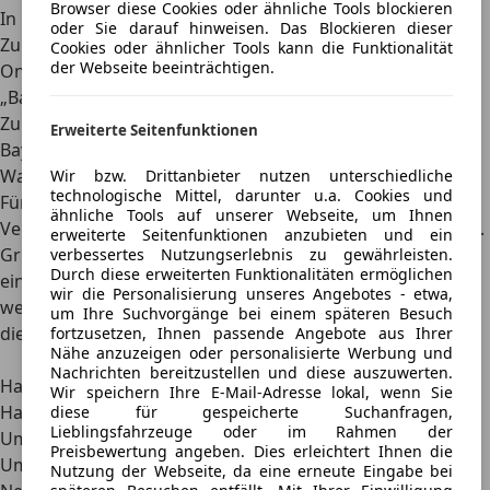
Browser diese Cookies oder ähnliche Tools blockieren
In Bayern gibt es eine vereinfachte Variante der Online-
oder Sie darauf hinweisen. Das Blockieren dieser
Zulassung, die ohne Personalausweis mit aktivierter
Cookies oder ähnlicher Tools kann die Funktionalität
der Webseite beeinträchtigen.
Online-Ausweisfunktion auskommt. Dafür wird eine
„Bayern-ID” benötigt. Eine Übersicht der teilnehmenden
Zulassungsstellen gibt es
hier
. Beantragen lässt sich die
Erweiterte Seitenfunktionen
Bayern-ID
hier
.
Was kostet das Ummelden eines Autos?
Wir bzw. Drittanbieter nutzen unterschiedliche
technologische Mittel, darunter u.a. Cookies und
Für das Ummelden eines Kfz fallen Gebühren an.
ähnliche Tools auf unserer Webseite, um Ihnen
Verschiedene Faktoren bestimmen, wie hoch sie ausfallen.
erweiterte Seitenfunktionen anzubieten und ein
Grundsätzlich variieren die Kosten für die Ummeldung
verbessertes Nutzungserlebnis zu gewährleisten.
Durch diese erweiterten Funktionalitäten ermöglichen
eines Autos je nach Zulassungsbezirk und Behörde
. Mit
wir die Personalisierung unseres Angebotes - etwa,
welchen Preisen durchschnittlich zu rechnen ist, verrät
um Ihre Suchvorgänge bei einem späteren Besuch
dieser Überblick.
fortzusetzen, Ihnen passende Angebote aus Ihrer
Nähe anzuzeigen oder personalisierte Werbung und
Grund für die Ummeldung des Autos
Kosten
Nachrichten bereitzustellen und diese auszuwerten.
Halterwechsel – gleicher Zulassungsbezirk
ca. 12-20 €
Wir speichern Ihre E-Mail-Adresse lokal, wenn Sie
Halterwechsel – neuer Zulassungsbezirk
ca. 30 €
diese für gespeicherte Suchanfragen,
Lieblingsfahrzeuge oder im Rahmen der
Umzug innerhalb des Zulassungsbezirks
ca. 12 €
Preisbewertung angeben. Dies erleichtert Ihnen die
Umzug in anderen Zulassungsbezirk
ca. 30 €
Nutzung der Webseite, da eine erneute Eingabe bei