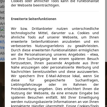
günstiger sein, die Versicherung auf den Fahrer
Cookies oder ähnlicher Tools kann die Funktionalität
der Webseite beeinträchtigen.
abzuschließen und dessen Prämie zu übernehmen. Wer
letzten Endes die Prämien für den Versicherungsnehmer
bezahlt, spielt keine Rolle.
Erweiterte Seitenfunktionen
Artikel teilen
Wir bzw. Drittanbieter nutzen unterschiedliche
technologische Mittel, darunter u.a. Cookies und
Auch interessant
ähnliche Tools auf unserer Webseite, um Ihnen
Kfz-Versicherungsvergleich mit dem Online-Kfz-
erweiterte Seitenfunktionen anzubieten und ein
verbessertes Nutzungserlebnis zu gewährleisten.
Versicherungsrechner
Kfz-Versicherung trotz SCHUFA
Durch diese erweiterten Funktionalitäten ermöglichen
Alle Artikel
wir die Personalisierung unseres Angebotes - etwa,
Alle ansehen
um Ihre Suchvorgänge bei einem späteren Besuch
fortzusetzen, Ihnen passende Angebote aus Ihrer
Nähe anzuzeigen oder personalisierte Werbung und
Nachrichten bereitzustellen und diese auszuwerten.
Wir speichern Ihre E-Mail-Adresse lokal, wenn Sie
diese für gespeicherte Suchanfragen,
Lieblingsfahrzeuge oder im Rahmen der
Preisbewertung angeben. Dies erleichtert Ihnen die
Nutzung der Webseite, da eine erneute Eingabe bei
späteren Besuchen entfällt. Mit Ihrer Einwilligung
werden nutzungsbasierte Informationen an von Ihnen
kontaktierte Händler übermittelt. Einige Cookies/Tools