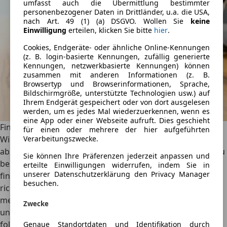
umfasst auch die Übermittlung bestimmter
personenbezogener Daten in Drittländer, u.a. die USA,
nach Art. 49 (1) (a) DSGVO. Wollen Sie
keine
Einwilligung
erteilen, klicken Sie bitte
hier
.
Cookies, Endgeräte- oder ähnliche Online-Kennungen
(z. B. login-basierte Kennungen, zufällig generierte
Kennungen, netzwerkbasierte Kennungen) können
zusammen mit anderen Informationen (z. B.
Browsertyp und Browserinformationen, Sprache,
Bildschirmgröße, unterstützte Technologien usw.) auf
Ihrem Endgerät gespeichert oder von dort ausgelesen
werden, um es jedes Mal wiederzuerkennen, wenn es
eine App oder einer Webseite aufruft. Dies geschieht
Finanzielle Nachteile
für einen oder mehrere der hier aufgeführten
Verarbeitungszwecke.
Wie bereits gesagt, ist es möglich, eine Kfz-Versicherung
abzuschließen, ohne selber einen eigenen Führerschein zu
Sie können Ihre Präferenzen jederzeit anpassen und
besitzen. Allerdings ergeben sich daraus auch Nachteile
erteilte Einwilligungen widerrufen, indem Sie in
unserer Datenschutzerklärung den Privacy Manager
finanzieller Natur. Wie allgemein bekannt sein dürfte,
besuchen.
richtet sich die Höhe der Versicherungsprämie nach
mehreren Faktoren, einer davon ist die Anzahl an
Zwecke
unfallfreien Jahren. Ein 18-jähriger Fahranfänger bezahlt
folglich mehr als ein 50-jähriger Fahrer, der seit 30 Jahren
Genaue Standortdaten und Identifikation durch