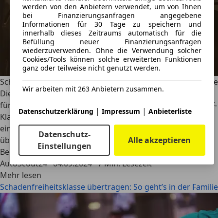
werden von den Anbietern verwendet, um von Ihnen
bei Finanzierungsanfragen angegebene
Informationen für 30 Tage zu speichern und
innerhalb dieses Zeitraums automatisch für die
Befüllung neuer Finanzierungsanfragen
wiederzuverwenden. Ohne die Verwendung solcher
Cookies/Tools können solche erweiterten Funktionen
ganz oder teilweise nicht genutzt werden.
Schadenfreiheitsklasse übertragen: So geht’s in der Familie
Wir arbeiten mit 263 Anbietern zusammen.
Die Schadenfreiheitsklasse ist ein entscheidender Faktor
für die Höhe der Kfz-Versicherungsprämie. Je höher die SF-
|
|
Datenschutzerklärung
Impressum
Anbieterliste
Klasse, desto niedriger der Versicherungsbeitrag. Um von
einer möglichst hohen SF-Klasse zu profitieren, kann sie
Datenschutz-
übertragen werden. Wir erläutern du alle wichtigen
Alle akzeptieren
Einstellungen
Bedingungen.
AutoScout24
·
04.09.2024
·
7 Min. Lesezeit
Mehr lesen
Schadenfreiheitsklasse übertragen: So geht’s in der Familie