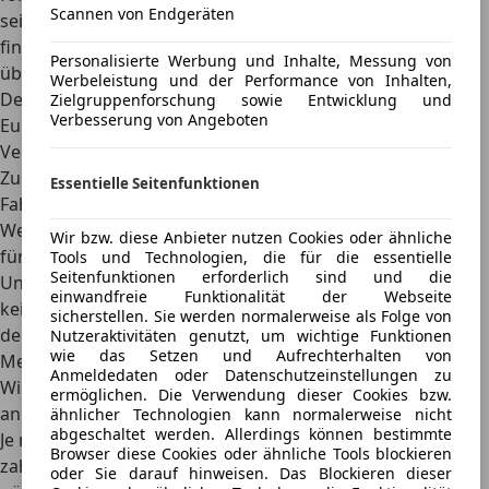
Scannen von Endgeräten
seinen Wagen unfallfrei durch den Verkehr lenkt. Diese
finanziellen Vorteile sind personengebunden und nicht
Personalisierte Werbung und Inhalte, Messung von
übertragbar.
Werbeleistung und der Performance von Inhalten,
Demnach zahlen Fahranfänger nicht selten über 1.000
Zielgruppenforschung sowie Entwicklung und
Verbesserung von Angeboten
Euro jährlich, je nach Anbieter und Tarif, für ihre Kfz-
Versicherung. Viele Versicherer berechnen zudem
Zuschläge für junge Autofahrer. Somit
zahlen
Essentielle Seitenfunktionen
Fahranfänger meist die höchsten Beiträge
.
Wenn eine Person ohne Führerschein eine Versicherung
Wir bzw. diese Anbieter nutzen Cookies oder ähnliche
für jemand anderen abschließt, gilt daher die
Tools und Technologien, die für die essentielle
Seitenfunktionen erforderlich sind und die
Unfallstatistik des Versicherungsnehmers. Da er noch
einwandfreie Funktionalität der Webseite
keine Unfallstatistik hat, fällt die Versicherungsprämie
sicherstellen. Sie werden normalerweise als Folge von
dementsprechend hoch aus.
Nutzeraktivitäten genutzt, um wichtige Funktionen
wie das Setzen und Aufrechterhalten von
Mehrere Fahrer, höhere Prämien
Anmeldedaten oder Datenschutzeinstellungen zu
Wie alle anderen Versicherungsnehmer auch, müssen sie
ermöglichen. Die Verwendung dieser Cookies bzw.
angeben, wie viele Personen das Fahrzeug fahren dürfen.
ähnlicher Technologien kann normalerweise nicht
abgeschaltet werden. Allerdings können bestimmte
Je mehr Fahrer das Kfz führen, umso höher fällt die zu
Browser diese Cookies oder ähnliche Tools blockieren
zahlende Prämie aus. Unter Umständen kann es daher
oder Sie darauf hinweisen. Das Blockieren dieser