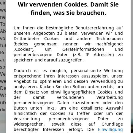
einer Verkehrswidrigkeit für einige Zeit der Führerschein
Wir verwenden Cookies. Damit Sie
weggenommen wurde, er in der Zwischenzeit aber ein
finden, was Sie brauchen.
neues Auto erwerben möchte.
Todesfall und Überschreibungen
Um Ihnen die bestmögliche Benutzererfahrung auf
Aber auch andere Konstellationen sind denkbar: Stelle dir
unseren Angeboten zu bieten, verwenden wir und
vor, ein Mann stirbt und hinterlässt seiner
Drittanbieter Cookies und andere Technologien
(beides gemeinsam nennen wir nachfolgend:
führerscheinlosen Witwe sein Auto. Als Erbin tritt sie die
„Cookies"), um Geräteinformationen und
Rechtsnachfolge ihres Mannes an und übernimmt
personenbezogene Daten (z.B. IP Adressen) zu
automatisch die von ihm abgeschlossenen Verträge,
speichern und darauf zuzugreifen.
sofern sie das Erbe nicht ausschlägt. Wenn ihr eine
Dadurch ist es möglich, personalisierte Werbung
Versicherung zu teuer erscheint, kann sie sie natürlich
entsprechend Ihren Interessen auszuspielen, unser
wechseln.
Angebot zu optimieren und dessen Verwendung zu
analysieren. Klicken Sie den Button unten rechts, um
Denkbar ist auch, dass ein Ehepartner seine
dem Einsatz von einwilligungspflichten Cookies und
Wertgegenstände dem jeweiligen Ehepartner
der damit verbundenen Verarbeitung
überschreibt, um eine Pfändung zu umgehen. Gerade
personenbezogener Daten zuzustimmen oder den
Button unten links, um eine detaillierte Auswahl
diese Situation kommt relativ oft vor.
hinsichtlich der Cookies zu treffen oder um der
Verarbeitung personenbezogener Daten zu
widersprechen, soweit diese auf Grundlage
berechtigter Interessen erfolgt. Die
Einwilligung