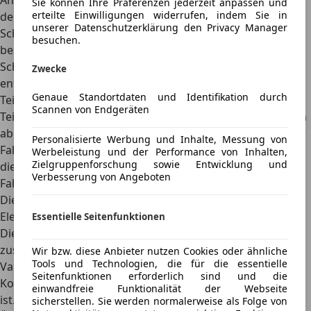
Anerkennung des Schadens:
Erst wenn der Schaden von
Sie können Ihre Präferenzen jederzeit anpassen und
erteilte Einwilligungen widerrufen, indem Sie in
der Versicherung anerkannt wurde, kann die
unserer Datenschutzerklärung den Privacy Manager
Schadensregulierung beginnen. Versicherungen
besuchen.
beauftragen meist Gutachter, die sich den entstandenen
Schaden anschauen. Auf der Grundlage des Gutachtens
Zwecke
entscheidet die Versicherung über die Regulierung.
Genaue Standortdaten und Identifikation durch
Teil- und Vollkaskoversicherung
Scannen von Endgeräten
Teil- und Vollkaskoversicherung decken nicht nur Schäden
ab, die durch den Versicherten an anderen Personen oder
Personalisierte Werbung und Inhalte, Messung von
Fahrzeugen entstanden sind, sondern übernehmen auch
Werbeleistung und der Performance von Inhalten,
Zielgruppenforschung sowie Entwicklung und
die Schadensregulierung bei Schäden am eigenen
Verbesserung von Angeboten
Fahrzeug.
Die Teilkaskoversicherung deckt in der Regel
Elementarschäden sowie Schäden durch Wildunfälle und
Essentielle Seitenfunktionen
Diebstahl ab. Eine Vollkaskoversicherung übernimmt
zusätzlich Schäden durch Eigenverschulden und
Wir bzw. diese Anbieter nutzen Cookies oder ähnliche
Tools und Technologien, die für die essentielle
Vandalismus. Einige Policen übernehmen sogar die
Seitenfunktionen erforderlich sind und die
Kosten, wenn der Unfallgegner nicht haftpflichtversichert
einwandfreie Funktionalität der Webseite
ist.
sicherstellen. Sie werden normalerweise als Folge von