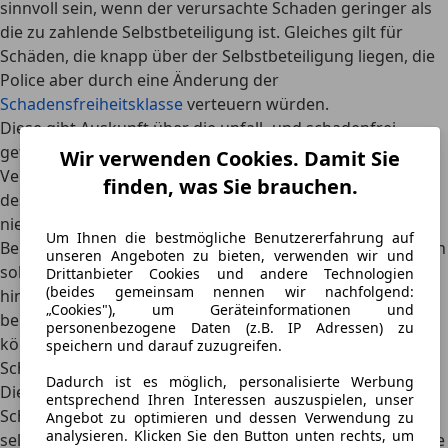
sinnvoll sein, wenn der verursachte Schaden geringer als
die zu zahlende Selbstbeteiligung ist. Gleiches gilt für
Schäden, die knapp über der Selbstbeteiligung liegen, die
Police aber durch eine Änderung der
Schadensfreiheitsklasse
verteuern würden.
Diese gibt Auskunft über die unfall- und schadenfrei
gefahrenen Jahre und beeinflusst den Beitrag der Kfz-
Wir verwenden Cookies. Damit Sie
Versicherung. Je weniger Schadensfälle gemeldet werden,
finden, was Sie brauchen.
desto höher ist die Schadenfreiheitsklasse und umso
niedriger der Versicherungsbeitrag.
Um Ihnen die bestmögliche Benutzererfahrung auf
Bei Unfällen mit größeren Schäden oder Personenschäden
unseren Angeboten zu bieten, verwenden wir und
solltest du auf jeden Fall immer deine Versicherung
Drittanbieter Cookies und andere Technologien
(beides gemeinsam nennen wir nachfolgend:
hinzuziehen, um dich vor hohen Kosten zu schützen, die
„Cookies"), um Geräteinformationen und
bei Forderungen der Unfallgegner auf dich zukommen
personenbezogene Daten (z.B. IP Adressen) zu
können.
speichern und darauf zuzugreifen.
Schadensregulierung in der Haftpflicht
Dadurch ist es möglich, personalisierte Werbung
Die Versicherung übernimmt bei der Kfz-Haftpflicht die
entsprechend Ihren Interessen auszuspielen, unser
Schadensregulierung für Schäden, die der Versicherte
Angebot zu optimieren und dessen Verwendung zu
analysieren. Klicken Sie den Button unten rechts, um
selbstverschuldet Dritten oder deren Eigentum zufügt. Die