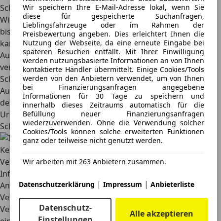
Wir speichern Ihre E-Mail-Adresse lokal, wenn Sie
Schadens gehört auch die Dokumentation des Unfallorts.
diese für gespeicherte Suchanfragen,
Wichtig ist, dass das Schaden unverändert gelassen wird,
Lieblingsfahrzeuge oder im Rahmen der
bis die Versicherung sich selbst ein Bild davon machen
Preisbewertung angeben. Dies erleichtert Ihnen die
Nutzung der Webseite, da eine erneute Eingabe bei
kann.
späteren Besuchen entfällt. Mit Ihrer Einwilligung
Aufklärungspflicht:
Versicherungsnehmer sind dazu
werden nutzungsbasierte Informationen an von Ihnen
verpflichtet, alle nötigen Informationen zur
kontaktierte Händler übermittelt. Einige Cookies/Tools
werden von den Anbietern verwendet, um von Ihnen
Schadensaufklärung bereitzustellen. Zur
bei Finanzierungsanfragen angegebene
Aufklärungspflicht gehört es außerdem, die Ursache oder
Informationen für 30 Tage zu speichern und
den Umfang des Schadens genau zu übermitteln. Die
innerhalb dieses Zeitraums automatisch für die
Befüllung neuer Finanzierungsanfragen
Ursachen und der Umfang werden ausführlich im
wiederzuverwenden. Ohne die Verwendung solcher
Schadensbericht übermittelt.
Cookies/Tools können solche erweiterten Funktionen
ganz oder teilweise nicht genutzt werden.
Keine Unterschlagung oder Falschangaben
Versicherungsnehmer sollten im Schadensbericht keine
Wir arbeiten mit 263 Anbietern zusammen.
Informationen unterschlagen oder bewusst falsche
|
|
Datenschutzerklärung
Impressum
Anbieterliste
Angaben machen. Damit riskieren sie ihren
Versicherungsschutz. Im schlimmsten Fall übernimmt die
Datenschutz-
Versicherung den Schaden nicht und es droht zusätzlich
Alle akzeptieren
Einstellungen