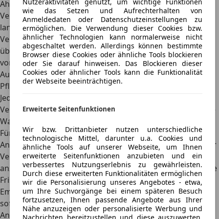
Nutzeraktivitäten genutzt, um wichtige Funktionen
Ähnlich wie bei der Kfz-Haftpflicht sollten
wie das Setzen und Aufrechterhalten von
Versicherungsnehmer mit Teil- oder Vollkasko nicht zu
Anmeldedaten oder Datenschutzeinstellungen zu
lange mit der Schadensmeldung warten. Ebenso muss die
ermöglichen. Die Verwendung dieser Cookies bzw.
ähnlicher Technologien kann normalerweise nicht
Versicherung den Schaden anerkennen und davon
abgeschaltet werden. Allerdings können bestimmte
überzeugt werden, dass kein Vorsatz vorliegt. Ein
Browser diese Cookies oder ähnliche Tools blockieren
vorsätzlich herbeigeführter Schaden gilt als
oder Sie darauf hinweisen. Das Blockieren dieser
Cookies oder ähnlicher Tools kann die Funktionalität
Ausschlusskriterium für die Schadensregulierung.
der Webseite beeinträchtigen.
Pflichten des Versicherten
Jeder Versicherungsnehmer ist laut
Versicherungsvertragsgesetz dazu verpflichtet, immer die
Erweiterte Seitenfunktionen
Wahrheit anzugeben und Änderungen sofort zu melden.
Wir bzw. Drittanbieter nutzen unterschiedliche
Für die Schadensregulierung gelten folgende Pflichten:
technologische Mittel, darunter u.a. Cookies und
Anzeigepflicht:
Sobald ein Schaden eingetreten ist und der
ähnliche Tools auf unserer Webseite, um Ihnen
erweiterte Seitenfunktionen anzubieten und ein
Versicherte davon weiß, muss er ihn bei der Versicherung
verbessertes Nutzungserlebnis zu gewährleisten.
anzeigen. Manche Versicherer geben für die Meldung eine
Durch diese erweiterten Funktionalitäten ermöglichen
Frist von einer Woche, manche zwei Wochen.
wir die Personalisierung unseres Angebotes - etwa,
um Ihre Suchvorgänge bei einem späteren Besuch
Empfehlenswert ist es, nach einem Unfall oder Schaden
fortzusetzen, Ihnen passende Angebote aus Ihrer
sofort bei der Versicherung anzurufen, um der
Nähe anzuzeigen oder personalisierte Werbung und
Anzeigepflicht nachzukommen. Zur Meldung des
Nachrichten bereitzustellen und diese auszuwerten.