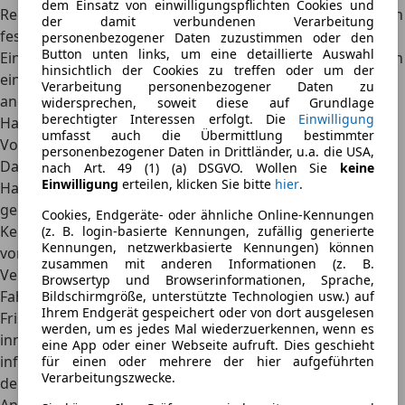
dem Einsatz von einwilligungspflichten Cookies und
Regulierung der Schäden wird bis zur Höhe der vertraglich
der damit verbundenen Verarbeitung
festgelegten Versicherungssumme übernommen.
personenbezogener Daten zuzustimmen oder den
Button unten links, um eine detaillierte Auswahl
Ein Beispiel:
Du fährst mit deinem Auto beim Ausparken an
hinsichtlich der Cookies zu treffen oder um der
einen anderen PKW und zerkratzt den Lack. Meldet der
Verarbeitung personenbezogener Daten zu
andere Autofahrer den Schaden, übernimmt deine
widersprechen, soweit diese auf Grundlage
berechtigter Interessen erfolgt. Die
Einwilligung
Haftpflichtversicherung die Schadensregulierung.
umfasst auch die Übermittlung bestimmter
Voraussetzung für die Leistungen der Haftpflicht
personenbezogener Daten in Drittländer, u.a. die USA,
Damit die Versicherung die Schäden im Rahmen der
nach Art. 49 (1) (a) DSGVO. Wollen Sie
keine
Einwilligung
erteilen, klicken Sie bitte
hier
.
Haftpflicht reguliert, müssen folgende Voraussetzungen
gegeben sein:
Cookies, Endgeräte- oder ähnliche Online-Kennungen
Kein Vorsatz:
Der Versicherte darf den Schaden nicht
(z. B. login-basierte Kennungen, zufällig generierte
Kennungen, netzwerkbasierte Kennungen) können
vorsätzlich verursacht haben. Einschränkungen der
zusammen mit anderen Informationen (z. B.
Versicherungsleistung sind schon bei grober
Browsertyp und Browserinformationen, Sprache,
Fahrlässigkeit möglich.
Bildschirmgröße, unterstützte Technologien usw.) auf
Ihrem Endgerät gespeichert oder von dort ausgelesen
Fristgerechte Schadensmeldung:
Die Versicherung muss
werden, um es jedes Mal wiederzuerkennen, wenn es
innerhalb von 14 Tagen über den entstandenen Schaden
eine App oder einer Webseite aufruft. Dies geschieht
informiert werden. So ist es zumindest in einem Großteil
für einen oder mehrere der hier aufgeführten
Verarbeitungszwecke.
der Kfz-Versicherungspolicen festgelegt.