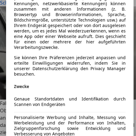
Schadensregulierung: So bekommst du dein Geld
Kennungen, netzwerkbasierte Kennungen) können
zusammen mit anderen Informationen (z. B.
Browsertyp und Browserinformationen, Sprache,
Bildschirmgröße, unterstützte Technologien usw.) auf
Ihrem Endgerät gespeichert oder von dort ausgelesen
werden, um es jedes Mal wiederzuerkennen, wenn es
eine App oder einer Webseite aufruft. Dies geschieht
für einen oder mehrere der hier aufgeführten
Verarbeitungszwecke.
Sie können Ihre Präferenzen jederzeit anpassen und
erteilte Einwilligungen widerrufen, indem Sie in
unserer Datenschutzerklärung den Privacy Manager
besuchen.
Zwecke
Genaue Standortdaten und Identifikation durch
Fahrerflucht: Strafen bei Kratzer, Blechschaden und Co.
Scannen von Endgeräten
Ob Unfall oder kleiner Parkrempler, wer dabei Schaden
Personalisierte Werbung und Inhalte, Messung von
anrichtet, muss Melde- wie Wartepflichten beachten und
Werbeleistung und der Performance von Inhalten,
darf nicht einfach wegfahren. Das gilt als Fahrerflucht und
Zielgruppenforschung sowie Entwicklung und
zieht neben straf- wie verkehrsrechtlichen Konsequenzen
Verbesserung von Angeboten