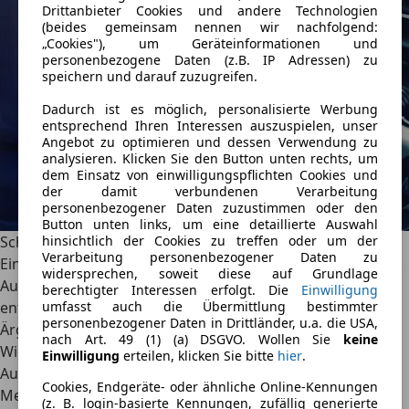
Drittanbieter Cookies und andere Technologien
(beides gemeinsam nennen wir nachfolgend:
„Cookies"), um Geräteinformationen und
personenbezogene Daten (z.B. IP Adressen) zu
speichern und darauf zuzugreifen.
Dadurch ist es möglich, personalisierte Werbung
entsprechend Ihren Interessen auszuspielen, unser
Angebot zu optimieren und dessen Verwendung zu
analysieren. Klicken Sie den Button unten rechts, um
dem Einsatz von einwilligungspflichten Cookies und
der damit verbundenen Verarbeitung
personenbezogener Daten zuzustimmen oder den
Button unten links, um eine detaillierte Auswahl
Schadensregulierung: So bekommst du dein Geld
hinsichtlich der Cookies zu treffen oder um der
Verarbeitung personenbezogener Daten zu
Ein Unfall ist immer ein schlimmes Ereignis für Autofahrer.
widersprechen, soweit diese auf Grundlage
Auch wenn in den meisten Fällen nur Blechschaden
berechtigter Interessen erfolgt. Die
Einwilligung
entsteht, kann die Schadensregulierung zum großen
umfasst auch die Übermittlung bestimmter
personenbezogener Daten in Drittländer, u.a. die USA,
Ärgernis nach dem Unfall werden. Hier erfährst du alles
nach Art. 49 (1) (a) DSGVO. Wollen Sie
keine
Wichtige zu diesem Thema und erhältst praktische Tipps.
Einwilligung
erteilen, klicken Sie bitte
hier
.
AutoScout24
·
30.08.2024
·
9 Min. Lesezeit
Cookies, Endgeräte- oder ähnliche Online-Kennungen
Mehr lesen
(z. B. login-basierte Kennungen, zufällig generierte