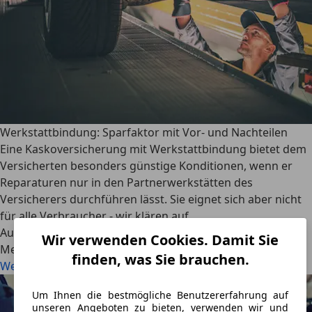
Werkstattbindung: Sparfaktor mit Vor- und Nachteilen
Eine Kaskoversicherung mit Werkstattbindung bietet dem
Versicherten besonders günstige Konditionen, wenn er
Reparaturen nur in den Partnerwerkstätten des
Versicherers durchführen lässt. Sie eignet sich aber nicht
für alle Verbraucher - wir klären auf.
AutoScout24
·
30.08.2024
·
7 Min. Lesezeit
Wir verwenden Cookies. Damit Sie
Mehr lesen
finden, was Sie brauchen.
Werkstattbindung: Sparfaktor mit Vor- und Nachteilen
Um Ihnen die bestmögliche Benutzererfahrung auf
unseren Angeboten zu bieten, verwenden wir und