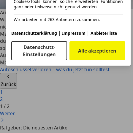
Cookies/Tools können solche erweiterten Funktionen
ganz oder teilweise nicht genutzt werden.
Autoschlüssel verloren – was du jetzt tun solltest
Wenn der Autoschlüssel auch nach ausgiebiger Suche
Wir arbeiten mit 263 Anbietern zusammen.
nicht wieder auftaucht, heißt es Ruhe bewahren. Welche
|
|
Datenschutzerklärung
Impressum
Anbieterliste
Maßnahmen du in welcher Reihenfolge ergreifst und was
du beim Nachmachen des Autoschlüssels beachten
Datenschutz-
solltest, erfährst du in unserem Artikel.
Alle akzeptieren
Einstellungen
AutoScout24
·
20.07.2023
·
4 Min. Lesezeit
Mehr lesen
Autoschlüssel verloren – was du jetzt tun solltest
Zurück
1
2
1
/
2
Weiter
Ratgeber: Die neuesten Artikel