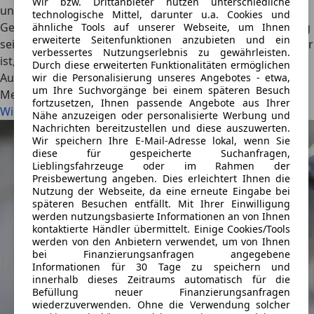
Wir bzw. Drittanbieter nutzen unterschiedliche
unvorhergesehenen Reparaturen beim Kauf eines
technologische Mittel, darunter u.a. Cookies und
Gebrauchtfahrzeugs erhöhen, kann aber auch überflüssig
ähnliche Tools auf unserer Webseite, um Ihnen
erweiterte Seitenfunktionen anzubieten und ein
sein. Wie sinnvoll eine Gebrauchtwagengarantie für Käufer
verbessertes Nutzungserlebnis zu gewährleisten.
ist, erklärt unser Ratgeber.
Durch diese erweiterten Funktionalitäten ermöglichen
AutoScout24
·
24.07.2023
·
6 Min. Lesezeit
wir die Personalisierung unseres Angebotes - etwa,
um Ihre Suchvorgänge bei einem späteren Besuch
Mehr lesen
fortzusetzen, Ihnen passende Angebote aus Ihrer
Wie sinnvoll ist eine Gebrauchtwagengarantie?
Nähe anzuzeigen oder personalisierte Werbung und
Nachrichten bereitzustellen und diese auszuwerten.
Wir speichern Ihre E-Mail-Adresse lokal, wenn Sie
diese für gespeicherte Suchanfragen,
Lieblingsfahrzeuge oder im Rahmen der
Preisbewertung angeben. Dies erleichtert Ihnen die
Nutzung der Webseite, da eine erneute Eingabe bei
späteren Besuchen entfällt. Mit Ihrer Einwilligung
werden nutzungsbasierte Informationen an von Ihnen
kontaktierte Händler übermittelt. Einige Cookies/Tools
werden von den Anbietern verwendet, um von Ihnen
bei Finanzierungsanfragen angegebene
Informationen für 30 Tage zu speichern und
innerhalb dieses Zeitraums automatisch für die
Befüllung neuer Finanzierungsanfragen
wiederzuverwenden. Ohne die Verwendung solcher