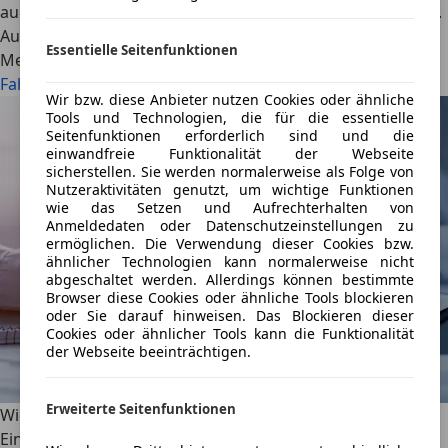
auch noch Probleme beim Versicherungsschutz nach sich.
AutoScout24
·
16.08.2023
·
9 Min. Lesezeit
Essentielle Seitenfunktionen
Mehr lesen
Fahrerflucht: Strafen bei Kratzer, Blechschaden und Co.
Wir bzw. diese Anbieter nutzen Cookies oder ähnliche
Tools und Technologien, die für die essentielle
Seitenfunktionen erforderlich sind und die
einwandfreie Funktionalität der Webseite
sicherstellen. Sie werden normalerweise als Folge von
Nutzeraktivitäten genutzt, um wichtige Funktionen
wie das Setzen und Aufrechterhalten von
Anmeldedaten oder Datenschutzeinstellungen zu
ermöglichen. Die Verwendung dieser Cookies bzw.
ähnlicher Technologien kann normalerweise nicht
abgeschaltet werden. Allerdings können bestimmte
Browser diese Cookies oder ähnliche Tools blockieren
oder Sie darauf hinweisen. Das Blockieren dieser
Cookies oder ähnlicher Tools kann die Funktionalität
der Webseite beeinträchtigen.
Erweiterte Seitenfunktionen
Wie sinnvoll ist eine Gebrauchtwagengarantie?
Eine Gebrauchtwagengarantie kann den Schutz vor