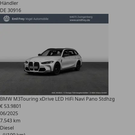
Händler
DE 30916
BMW M3
Touring xDrive LED HiFi Navi Pano Stdhzg
€ 53.980
1
06/2025
7.543 km
Diesel