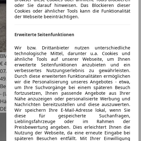
oder Sie darauf hinweisen. Das Blockieren dieser
Cookies oder ähnlicher Tools kann die Funktionalität
der Webseite beeinträchtigen.
Erweiterte Seitenfunktionen
Wir bzw. Drittanbieter nutzen unterschiedliche
technologische Mittel, darunter u.a. Cookies und
BMW M3
Lim 6 Gang, Navi, Leder, LED
ähnliche Tools auf unserer Webseite, um Ihnen
€ 42.899
erweiterte Seitenfunktionen anzubieten und ein
verbessertes Nutzungserlebnis zu gewährleisten.
07/2015
Durch diese erweiterten Funktionalitäten ermöglichen
49.750 km
wir die Personalisierung unseres Angebotes - etwa,
Benzin
um Ihre Suchvorgänge bei einem späteren Besuch
fortzusetzen, Ihnen passende Angebote aus Ihrer
- (l/100 km)
Nähe anzuzeigen oder personalisierte Werbung und
Händler
Nachrichten bereitzustellen und diese auszuwerten.
DE 12277
Wir speichern Ihre E-Mail-Adresse lokal, wenn Sie
diese für gespeicherte Suchanfragen,
Lieblingsfahrzeuge oder im Rahmen der
Preisbewertung angeben. Dies erleichtert Ihnen die
Nutzung der Webseite, da eine erneute Eingabe bei
späteren Besuchen entfällt. Mit Ihrer Einwilligung