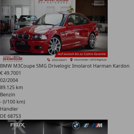
BMW M3
Coupe SMG Drivelogic Imolarot Harman Kardon
€ 49.700
1
02/2004
89.125 km
Benzin
- (l/100 km)
Händler
DE 68753