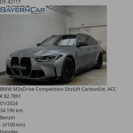
DE 42117
BMW M3
xDrive Competition Sitzlüft CarbonExt. ACC
€ 82.789
1
01/2024
34.190 km
Benzin
- (l/100 km)
Händler