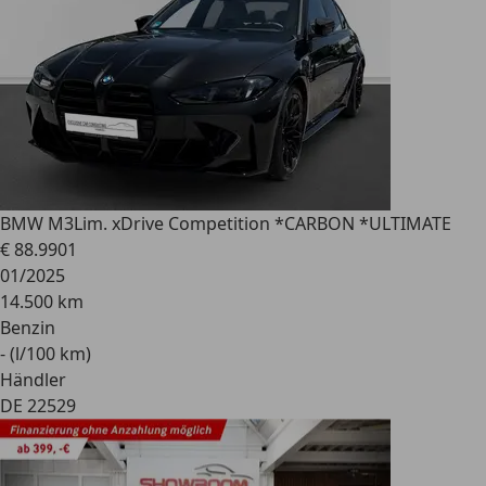
BMW M3
Lim. xDrive Competition *CARBON *ULTIMATE
€ 88.990
1
01/2025
14.500 km
Benzin
- (l/100 km)
Händler
DE 22529