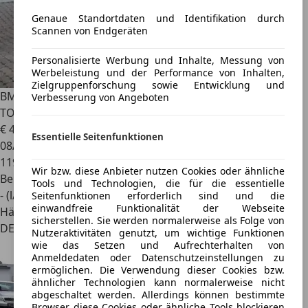
Genaue Standortdaten und Identifikation durch
Scannen von Endgeräten
Personalisierte Werbung und Inhalte, Messung von
Werbeleistung und der Performance von Inhalten,
Zielgruppenforschung sowie Entwicklung und
BMW M3
BMW E46 M3 Cabrio 2. Hand Alpina H&K Carbon
Verbesserung von Angeboten
TOP!
€ 42.900
Essentielle Seitenfunktionen
08/2006
119.000 km
Wir bzw. diese Anbieter nutzen Cookies oder ähnliche
Benzin
Tools und Technologien, die für die essentielle
- (l/100 km)
Seitenfunktionen erforderlich sind und die
einwandfreie Funktionalität der Webseite
Händler
sicherstellen. Sie werden normalerweise als Folge von
DE 53560
Nutzeraktivitäten genutzt, um wichtige Funktionen
wie das Setzen und Aufrechterhalten von
Anmeldedaten oder Datenschutzeinstellungen zu
ermöglichen. Die Verwendung dieser Cookies bzw.
ähnlicher Technologien kann normalerweise nicht
abgeschaltet werden. Allerdings können bestimmte
Browser diese Cookies oder ähnliche Tools blockieren