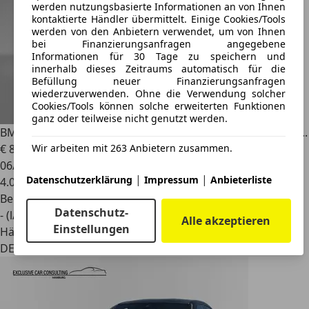
werden nutzungsbasierte Informationen an von Ihnen
kontaktierte Händler übermittelt. Einige Cookies/Tools
werden von den Anbietern verwendet, um von Ihnen
bei Finanzierungsanfragen angegebene
Informationen für 30 Tage zu speichern und
innerhalb dieses Zeitraums automatisch für die
Befüllung neuer Finanzierungsanfragen
wiederzuverwenden. Ohne die Verwendung solcher
Cookies/Tools können solche erweiterten Funktionen
ganz oder teilweise nicht genutzt werden.
BMW M3
Competition 3.0 TFSI 8-Gang M Steptronic Sport ...
Wir arbeiten mit 263 Anbietern zusammen.
€ 86.390
1
06/2026
|
|
Datenschutzerklärung
Impressum
Anbieterliste
4.050 km
Benzin
Datenschutz-
- (l/100 km)
Alle akzeptieren
Einstellungen
Händler
DE 24238