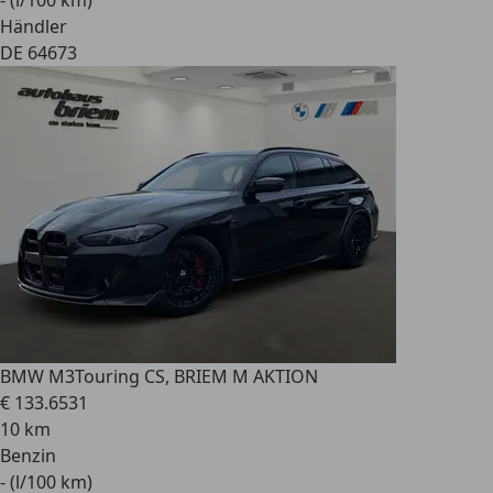
- (l/100 km)
Händler
DE 64673
BMW M3
Touring CS, BRIEM M AKTION
€ 133.653
1
10 km
Benzin
- (l/100 km)