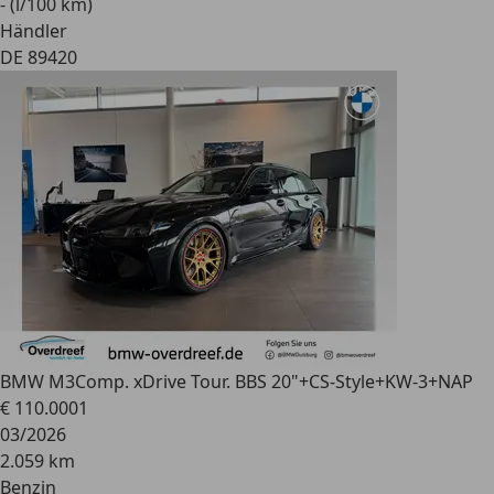
- (l/100 km)
Händler
DE 89420
BMW M3
Comp. xDrive Tour. BBS 20"+CS-Style+KW-3+NAP
€ 110.000
1
03/2026
2.059 km
Benzin