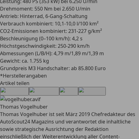
Leistung:
480 PS (353 kW) bei 6.250 U/min
Drehmoment:
550 Nm bei 2.650 U/min
Antrieb:
Hinterrad, 6-Gang-Schaltung
Verbrauch kombiniert:
10,1-10,0 l/100 km²
CO2-Emissionen kombiniert:
231-227 g/km²
Beschleunigung (0–100 km/h):
4,2 s
Höchstgeschwindigkeit:
250-290 km/h
Abmessungen (L/B/H):
4,79 m/1,89 m/1,39 m
Gewicht:
ca. 1.755 kg
Grundpreis M3 Handschalter:
ab 85.800 Euro
*Herstellerangaben
Artikel teilen
Thomas Vogelhuber
Thomas Vogelhuber ist seit März 2019 Chefredakteur des
AutoScout24 Magazins und verantwortet die inhaltliche
sowie strategische Ausrichtung der Redaktion
einschließlich der Weiterentwicklung aller Content-