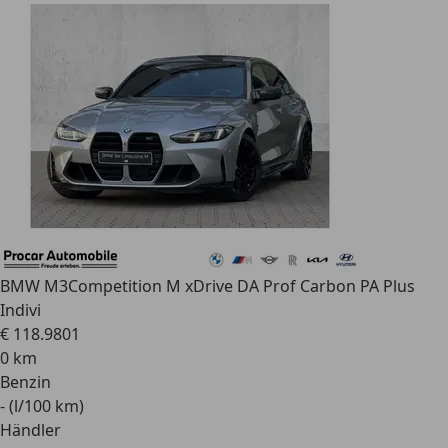
BMW M3
Competition M xDrive DA Prof Carbon PA Plus
Indivi
€ 118.980
1
0 km
Benzin
- (l/100 km)
Händler