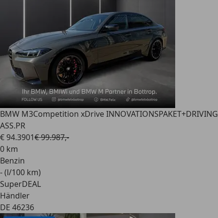
BMW M3
Competition xDrive INNOVATIONSPAKET+DRIVING
ASS.PR
€ 94.390
1
€ 99.987,-
0 km
Benzin
- (l/100 km)
SuperDEAL
Händler
DE 46236