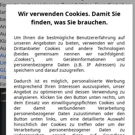
Formate, insbesondere im Bereich Video. Er verfügt über
langjährige Erfahrung im Automobiljournalismus und
Wir verwenden Cookies. Damit Sie
beschäftigt sich mit aktuellen Mobilitätstrends, neuen
finden, was Sie brauchen.
Antriebstechnologien sowie der Entwicklung des
Automobilmarktes. Privat fährt er eine Mercedes-Benz S-
Um Ihnen die bestmögliche Benutzererfahrung auf
Klasse S 450 4Matic W221.
unseren Angeboten zu bieten, verwenden wir und
Auch interessant
Drittanbieter Cookies und andere Technologien
(beides gemeinsam nennen wir nachfolgend:
Audi A8 3.0 TDI (D4) vs. BMW 730d (F01): Welche Diesel-
„Cookies"), um Geräteinformationen und
Limousine überzeugt im Alter?
Audi Q9 vs. Mercedes-Benz
personenbezogene Daten (z.B. IP Adressen) zu
GLS vs. BMW X7: Der XL-Luxus-Dreikampf der deutschen
speichern und darauf zuzugreifen.
Flaggschiffe
Dadurch ist es möglich, personalisierte Werbung
Finde jetzt BMW M3 auf AutoScout24
entsprechend Ihren Interessen auszuspielen, unser
Angebot zu optimieren und dessen Verwendung zu
analysieren. Klicken Sie den Button unten rechts, um
dem Einsatz von einwilligungspflichten Cookies und
der damit verbundenen Verarbeitung
personenbezogener Daten zuzustimmen oder den
Button unten links, um eine detaillierte Auswahl
hinsichtlich der Cookies zu treffen oder um der
Verarbeitung personenbezogener Daten zu