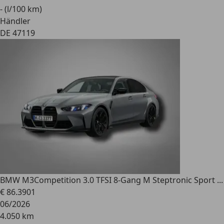
- (l/100 km)
Händler
DE 47119
BMW M3
Competition 3.0 TFSI 8-Gang M Steptronic Sport ...
€ 86.390
1
06/2026
4.050 km