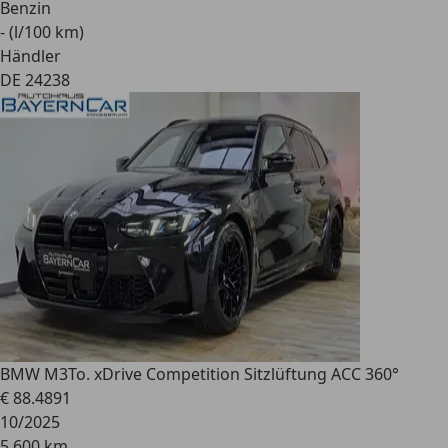
Benzin
- (l/100 km)
Händler
DE 24238
BMW M3
To. xDrive Competition Sitzlüftung ACC 360°
€ 88.489
1
10/2025
5.600 km