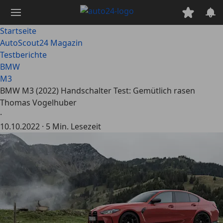
Zum
Hauptinhalt
springen
Startseite
AutoScout24 Magazin
Testberichte
BMW
M3
BMW M3 (2022) Handschalter Test: Gemütlich rasen
Thomas Vogelhuber
·
10.10.2022
·
5 Min. Lesezeit