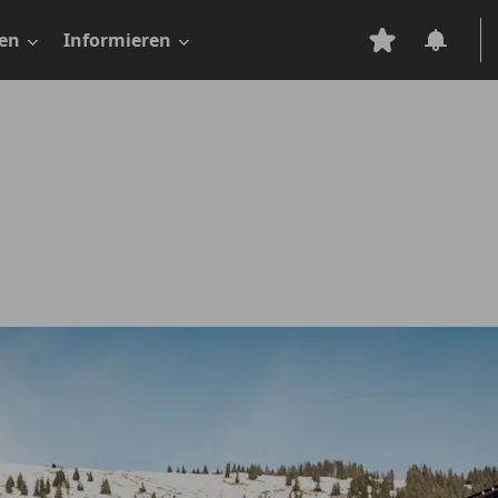
en
Informieren