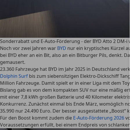
Sonderrabatt und E-Auto-Förderung - der BYD Atto 2 DM-
Noch vor zwei Jahren war
BYD
nur ein kryptisches Kürzel 
bei BYD eher an ein Bit, also an ein Bitburger Pils, denkt. 
gemausert.
23.360 Fahrzeuge hat BYD im Jahr 2025 in Deutschland verka
Dolphin Surf
bis zum siebensitzigen Elektro-Dickschiff Ta
Million Fahrzeuge. Damit spielt er in einer Liga mit dem 
Bislang gab es von dem kompakten SUV nur eine mäßig erfol
mit einer 7,8 kWh großen Batterie und 40 Kilometer elektr
Konkurrenz. Zunächst einmal bis Ende März, womöglich noch
35.990 nur 24.490 Euro. Der besser ausgestattete „Boost“ k
Für den Boost kommt zudem die
E-Auto-Förderung 2026
vo
Voraussetzungen erfüllt, bei einem Endpreis von schlanken 