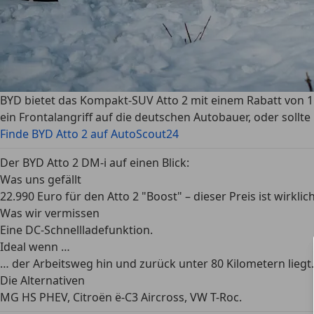
BYD bietet das Kompakt-SUV Atto 2 mit einem Rabatt von 11
ein Frontalangriff auf die deutschen Autobauer, oder sollt
Finde BYD Atto 2 auf AutoScout24
Der BYD Atto 2 DM-i auf einen Blick:
Was uns gefällt
22.990 Euro für den Atto 2 "Boost" – dieser Preis ist wirklich
Was wir vermissen
Eine DC-Schnellladefunktion.
Ideal wenn …
… der Arbeitsweg hin und zurück unter 80 Kilometern liegt.
Die Alternativen
MG HS PHEV, Citroën ë-C3 Aircross, VW T-Roc.