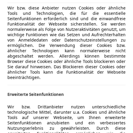
Wir bzw. diese Anbieter nutzen Cookies oder ähnliche
Tools und Technologien, die für die essentielle
Seitenfunktionen erforderlich sind und die einwandfreie
Funktionalität der Webseite sicherstellen. Sie werden
normalerweise als Folge von Nutzeraktivitäten genutzt, um
wichtige Funktionen wie das Setzen und Aufrechterhalten
von Anmeldedaten oder Datenschutzeinstellungen zu
i wird vorrübergehend zum Schnäppchen
ermöglichen. Die Verwendung dieser Cookies bzw.
auf den Werbebanden der EM-Stadien. So mancher Fan vermut
ähnlicher Technologien kann normalerweise nicht
Das dürfte sich geändert haben. Der chinesische Autoherstell
abgeschaltet werden. Allerdings können bestimmte
Browser diese Cookies oder ähnliche Tools blockieren oder
Sie darauf hinweisen. Das Blockieren dieser Cookies oder
uft – und auch das Angebot ist mit mittlerweile elf Modelle
ähnlicher Tools kann die Funktionalität der Webseite
ng. Der Atto 2 DM-i tritt im B-Segment an – dem größten W
beeinträchtigen.
Toyota Yaris Cross, dem VW T-Roc und dem Peugeot 2008.
greiche Elektro-Variante. Jetzt schiebt BYD den Plug-in-H
Erweiterte Seitenfunktionen
ischer Reichweite oder mit einem 18 kWh-Akku und 90 Kilom
 länger, bietet BYD einen eigenen E-Bonus in Höhe von 11.5
Wir bzw. Drittanbieter nutzen unterschiedliche
technologische Mittel, darunter u.a. Cookies und ähnliche
ommt auf 27.490 statt auf 38.990 Euro.
Tools auf unserer Webseite, um Ihnen erweiterte
n bis zu 4.500 Euro in Betracht, da der Teilzeitstromer die 8
Seitenfunktionen anzubieten und ein verbessertes
22.990 Euro landen. Das ist Dacia-Niveau für einen Plug-in
Nutzungserlebnis zu gewährleisten. Durch diese