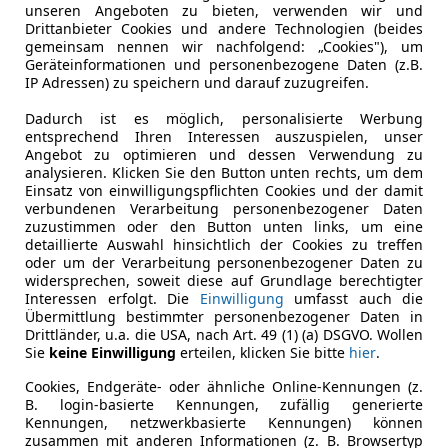
unseren Angeboten zu bieten, verwenden wir und
Drittanbieter Cookies und andere Technologien (beides
gemeinsam nennen wir nachfolgend: „Cookies"), um
Geräteinformationen und personenbezogene Daten (z.B.
IP Adressen) zu speichern und darauf zuzugreifen.
Dadurch ist es möglich, personalisierte Werbung
entsprechend Ihren Interessen auszuspielen, unser
Angebot zu optimieren und dessen Verwendung zu
analysieren. Klicken Sie den Button unten rechts, um dem
Einsatz von einwilligungspflichten Cookies und der damit
bar die gleiche Designsprache, im direkten Vergleich wirk
verbundenen Verarbeitung personenbezogener Daten
ll mit oben angesetztem Markenlogo und die schärfer gezei
zuzustimmen oder den Button unten links, um eine
detaillierte Auswahl hinsichtlich der Cookies zu treffen
ntimeter länger als sein direkter Vorgänger (C8), der Radst
oder um der Verarbeitung personenbezogener Daten zu
 das Kofferraumvolumen – ähnlich wie beim A5 Avant – geschr
widersprechen, soweit diese auf Grundlage berechtigter
, nur noch 466 bis 503 Liter beziehungsweise 1.497 bis 1.
Interessen erfolgt. Die
Einwilligung
umfasst auch die
Übermittlung bestimmter personenbezogener Daten in
 150 kW TDI sowie beim 270 kW TFSI zusätzlichen Stauraum
Drittländer, u.a. die USA, nach Art. 49 (1) (a) DSGVO. Wollen
HEV plus auf dem Papier mehr Platz bieten als ein Audi A6 
Sie
keine Einwilligung
erteilen, klicken Sie bitte
hier
.
figurator):
Cookies, Endgeräte- oder ähnliche Online-Kennungen (z.
B. login-basierte Kennungen, zufällig generierte
Kennungen, netzwerkbasierte Kennungen) können
zusammen mit anderen Informationen (z. B. Browsertyp