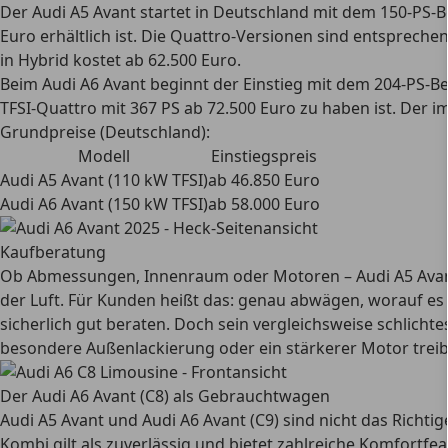
Der Audi A5 Avant startet in Deutschland mit dem 150-PS-Be
Euro erhältlich ist. Die Quattro-Versionen sind entspreche
in Hybrid kostet ab 62.500 Euro.
Beim Audi A6 Avant beginnt der Einstieg mit dem 204-PS-Ben
TFSI-Quattro mit 367 PS ab 72.500 Euro zu haben ist. Der i
Grundpreise (Deutschland):
Modell
Einstiegspreis
Audi A5 Avant (110 kW TFSI)
ab 46.850 Euro
Audi A6 Avant (150 kW TFSI)
ab 58.000 Euro
Kaufberatung
Ob Abmessungen, Innenraum oder Motoren – Audi A5 Avant un
der Luft. Für Kunden heißt das: genau abwägen, worauf es 
sicherlich gut beraten. Doch sein vergleichsweise schlicht
besondere Außenlackierung oder ein stärkerer Motor treib
Der Audi A6 Avant (C8) als Gebrauchtwagen
Audi A5 Avant und Audi A6 Avant (C9) sind nicht das Richtig
Kombi gilt als zuverlässig und bietet zahlreiche Komfortfe