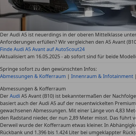
Der Audi A5 ist neuerdings in der oberen Mittelklasse unt
Anforderungen erfüllen? Wir vergleichen den A5 Avant (B10
Finde Audi A5 Avant auf AutoScout24
Aktualisiert am 16.05.2025 - ab sofort sind für beide Model
Springe sofort zu den gewünschten Infos:
Abmessungen & Kofferraum
|
Innenraum & Infotainment
Abmessungen & Kofferraum
Der
Audi
A5 Avant (B10) ist bekanntermaßen der Nachfolg
basiert auch der Audi A5 auf der neuentwickelten Premium 
gewachsenen Abmessungen. Mit einer Länge von 4,83 Metern
den Radstand nieder, der nun 2,89 Meter misst. Das führt v
Derweil wurde der Kofferraum etwas kleiner. In Abhängigke
Rückbank und 1.396 bis 1.424 Liter bei umgeklappter Rücks