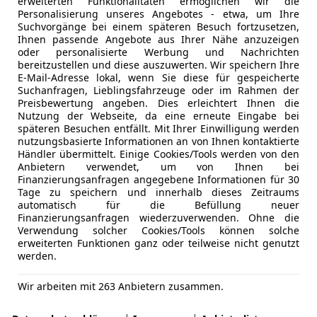
erweiterten Funktionalitäten ermöglichen wir die
nziner ab 46.850 Euro. Die 204-PS-Version beginnt bei 53.6
Personalisierung unseres Angebotes - etwa, um Ihre
nd teurer. Das sportliche Topmodell S5 Avant mit 367 PS ko
Suchvorgänge bei einem späteren Besuch fortzusetzen,
Ihnen passende Angebote aus Ihrer Nähe anzuzeigen
oder personalisierte Werbung und Nachrichten
ziner bei 58.000 Euro. Der Diesel mit gleicher Leistung sta
bereitzustellen und diese auszuwerten. Wir speichern Ihre
m A6 ebenfalls 299 System-PS starke Plug-in Hybrid kostet a
E-Mail-Adresse lokal, wenn Sie diese für gespeicherte
Suchanfragen, Lieblingsfahrzeuge oder im Rahmen der
Preisbewertung angeben. Dies erleichtert Ihnen die
Nutzung der Webseite, da eine erneute Eingabe bei
späteren Besuchen entfällt. Mit Ihrer Einwilligung werden
nutzungsbasierte Informationen an von Ihnen kontaktierte
Händler übermittelt. Einige Cookies/Tools werden von den
Anbietern verwendet, um von Ihnen bei
Finanzierungsanfragen angegebene Informationen für 30
Tage zu speichern und innerhalb dieses Zeitraums
d der A6 Avant ähneln sich überraschend stark, vielleicht
automatisch für die Befüllung neuer
ihnen wirklich ankommt. Wer einen möglichst günstigen Eins
Finanzierungsanfragen wiederzuverwenden. Ohne die
es Ausstattungsniveau hat Tücken: Bereits etwas mehr Ausst
Verwendung solcher Cookies/Tools können solche
erweiterten Funktionen ganz oder teilweise nicht genutzt
en den Preis schnell in Regionen des A6 Avant, der unsere
werden.
Wir arbeiten mit 263 Anbietern zusammen.
e für dich?
Dann entdecke jetzt auf AutoScout24 zahlreich
atures. Die Langzeitqualität ist gut und auch im TÜV-Report