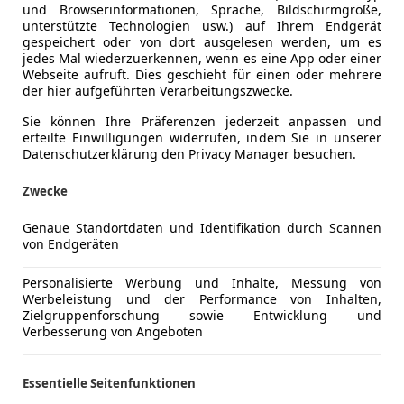
und Browserinformationen, Sprache, Bildschirmgröße,
unterstützte Technologien usw.) auf Ihrem Endgerät
gespeichert oder von dort ausgelesen werden, um es
jedes Mal wiederzuerkennen, wenn es eine App oder einer
Webseite aufruft. Dies geschieht für einen oder mehrere
der hier aufgeführten Verarbeitungszwecke.
 A5 Avant generieren kann, blicken wir nun in die Innenrä
Sie können Ihre Präferenzen jederzeit anpassen und
Vorgänger mithalten kann. Zwar ist alles sauber und passgen
erteilte Einwilligungen widerrufen, indem Sie in unserer
ches lässt sich auch
über den A6 Avant berichten
, der bei
Datenschutzerklärung den Privacy Manager besuchen.
 A5 Avant in der Basisversion mit einer für die obere Mitte
hlen von Apple CarPlay sowie Android Auto sind in diesem 
Zwecke
rtphone-Integration bietet. Der A6 Avant hingegen ist ab W
Genaue Standortdaten und Identifikation durch Scannen
-Zonen-Klimaautomatik sind etwa das Audi-Soundsystem, zu
von Endgeräten
rzu über das hochauflösende MMI-Panoramadisplay im Curve
Personalisierte Werbung und Inhalte, Messung von
-Touchdisplay. Optional sind für beide Modelle ein 10,9 Zo
Werbeleistung und der Performance von Inhalten,
Zielgruppenforschung sowie Entwicklung und
n um eine Augmented-Reality-Funktion erweitert wird, gibt 
Verbesserung von Angeboten
ch mit Panorama-Glasdächern, die sich nicht mehr öffnen la
Essentielle Seitenfunktionen