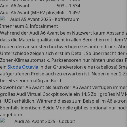
Audi A6 Avant
503 – 1.534 l
Audi A6 Avant (MHEV plus)
466 – 1.497 l
Innenraum & Infotainment
Während der Audi A6 Avant beim Nutzwert kaum Abstand zum
dass die Materialqualität nicht in allen Bereichen mit dem 
trüben den ansonsten hochwertigen Gesamteindruck. Ähnli
Unterschiede zeigen sich erst im Detail. So überrascht der
Zonen-Klimaautomatik, Parksensoren nur hinten und das Fe
ein
Skoda Octavia
in der Grundversion eine (kabellose) Sma
aufgerufenen Preise auch zu erwarten ist. Neben einer 2
bereits serienmäßig an Bord.
Sowohl der A5 Avant als auch der A6 Avant verfügen imme
großes Audi Virtual Cockpit sowie ein 14,5 Zoll großes MMI
(HUD) erhältlich. Während dieses zum Beispiel im A6 e-tro
Ebenfalls identisch: Beide Modelle gibt es optional nur no
angeboten.