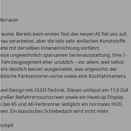
ume. Bereits beim ersten Test des neuen A5 fiel uns auf,
au verarbeitet, aber die teils sehr einfachen Kunststoffe
nahe mit derselben Inneneinrichtung vorfährt.
lklasse ungewöhnlich sparsamen Serienausstattung. Eine 1-
Fahrzeugsegment eher unüblich – vor allem, weil selbst
erk deutlich besser ausgestattet, was angesichts der
sätzliche Parksensoren vorne sowie eine Rückfahrkamera
d-Design mit OLED-Technik. Dieses umfasst ein 11,9 Zoll
ll großer Beifahrertouchscreen sowie ein Head-up Display
es bei A5 und A6-Verbrenner lediglich ein normales HUD.
ssen. Ein klassisches Schiebedach wird nicht mehr