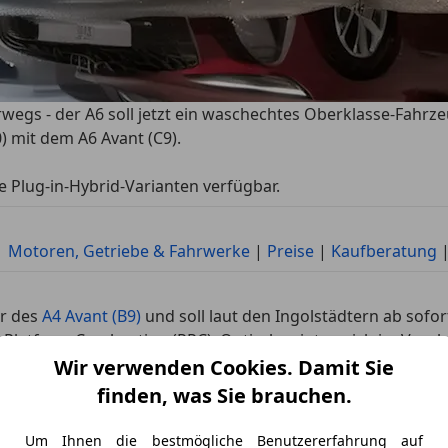
erwegs - der A6 soll jetzt ein waschechtes Oberklasse-Fahr
) mit dem A6 Avant (C9).
le Plug-in-Hybrid-Varianten verfügbar.
|
Motoren, Getriebe & Fahrwerke
|
Preise
|
Kaufberatung
er des
A4 Avant (B9)
und soll laut den Ingolstädtern ab sofor
Platform Combustion (PPC). Optisch zeigt er sich im Vergl
 ist der A5 Avant etwa sieben Zentimeter länger als bishe
Wir verwenden Cookies. Damit Sie
or allem in der zweiten Reihe zu mehr Platz, wie auch unse
finden, was Sie brauchen.
it vom gewählten Motor (mit oder ohne MHEV plus Technolog
itzlehne zur Verfügung.
Um Ihnen die bestmögliche Benutzererfahrung auf