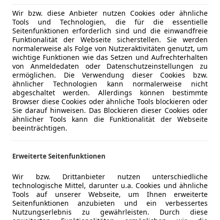
Wir bzw. diese Anbieter nutzen Cookies oder ähnliche
Tools und Technologien, die für die essentielle
Seitenfunktionen erforderlich sind und die einwandfreie
m stehen, zeigt sich besonders bei den Antrieben. Abgesehe
Funktionalität der Webseite sicherstellen. Sie werden
azu gehören unter anderem der 204 PS starke 2,0-Liter-TFS
normalerweise als Folge von Nutzeraktivitäten genutzt, um
wichtige Funktionen wie das Setzen und Aufrechterhalten
iter-TDI mit erweitertem Mild-Hybrid-System (MHEV plus). Ebe
von Anmeldedaten oder Datenschutzeinstellungen zu
 Motorisierung darstellt, bildet er im A5 als S5 vorerst di
ermöglichen. Die Verwendung dieser Cookies bzw.
wischen 299 und 367 System-PS.
ähnlicher Technologien kann normalerweise nicht
abgeschaltet werden. Allerdings können bestimmte
ng-Doppelkupplungsgetriebe (S tronic) die Kraftübertrag
Browser diese Cookies oder ähnliche Tools blockieren oder
r V6-TFSI in beiden Modellen serienmäßig mit einem quattro-
Sie darauf hinweisen. Das Blockieren dieser Cookies oder
 Audi S5 besitzt dieses als Standard. Einzig für den A6 erhä
ähnlicher Tools kann die Funktionalität der Webseite
beeinträchtigen.
ernativ ein Adaptivfahrwerk wählen, wohingegen beim A6 ein
Erweiterte Seitenfunktionen
Wir bzw. Drittanbieter nutzen unterschiedliche
technologische Mittel, darunter u.a. Cookies und ähnliche
Tools auf unserer Webseite, um Ihnen erweiterte
Seitenfunktionen anzubieten und ein verbessertes
Nutzungserlebnis zu gewährleisten. Durch diese