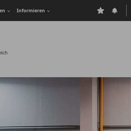
en
Informieren
eich