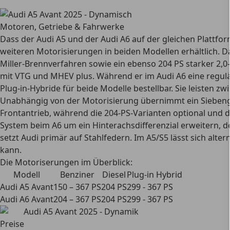
Motoren, Getriebe & Fahrwerke
Dass der Audi A5 und der Audi A6 auf der gleichen Plattfor
weiteren Motorisierungen in beiden Modellen erhältlich. D
Miller-Brennverfahren sowie ein ebenso 204 PS starker 2,0-L
mit VTG und MHEV plus. Während er im Audi A6 eine reguläre
Plug-in-Hybride für beide Modelle bestellbar. Sie leisten z
Unabhängig von der Motorisierung übernimmt ein Siebenga
Frontantrieb, während die 204-PS-Varianten optional und de
System beim A6 um ein Hinterachsdifferenzial erweitern, der
setzt Audi primär auf Stahlfedern. Im A5/S5 lässt sich alt
kann.
Die Motoriserungen im Überblick:
Modell
Benziner
Diesel
Plug-in Hybrid
Audi A5 Avant
150 – 367 PS
204 PS
299 - 367 PS
Audi A6 Avant
204 – 367 PS
204 PS
299 - 367 PS
Preise