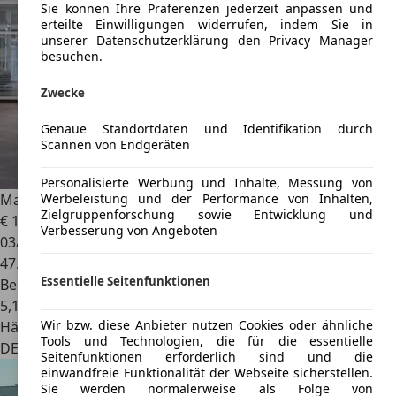
Sie können Ihre Präferenzen jederzeit anpassen und
erteilte Einwilligungen widerrufen, indem Sie in
unserer Datenschutzerklärung den Privacy Manager
besuchen.
Zwecke
Genaue Standortdaten und Identifikation durch
Scannen von Endgeräten
Personalisierte Werbung und Inhalte, Messung von
Werbeleistung und der Performance von Inhalten,
Mazda 3
SKYACTIV-G 120 URBAN LIMITED 1. BESITZ
Zielgruppenforschung sowie Entwicklung und
€ 13.980
Verbesserung von Angeboten
03/2016
47.923 km
Essentielle Seitenfunktionen
Benzin
5,1 l/100 km (komb.)
Wir bzw. diese Anbieter nutzen Cookies oder ähnliche
Händler
Tools und Technologien, die für die essentielle
DE 14558
Seitenfunktionen erforderlich sind und die
einwandfreie Funktionalität der Webseite sicherstellen.
Sie werden normalerweise als Folge von