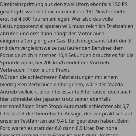
Direkteinspritzung aus den zwei Litern ebenfalls 150 PS
geschöpft, während die maximal nur 191 Newtonmeter
erst bei 4.500 Touren anliegen. Wer also das volle
Leistungspotenzial spüren will, muss reichlich Drehzahlen
abrufen und erst dann hängt der Motor auch
einigermaßen gierig am Gas. Doch insgesamt fährt der 3
mit dem vergleichsweise rau laufenden Benziner dem
Focus deutlich hinterher. 10,4 Sekunden braucht es für die
Sprintdisziplin, bei 206 km/h endet der Vortrieb.
Verbrauch: Theorie und Praxis
Würden die schlechteren Fahrleistungen mit einem
niedrigeren Verbrauch einhergehen, wäre der Mazda-
Antrieb vielleicht eine interessante Alternative, doch auch
hier schneidet der Japaner trotz seiner ebenfalls
serienmäßigen Start-Stopp-Automatik schlechter ab: 6,7
Liter lautet die theoretische Ansage, die wir praktisch auf
unseren Testfahrten auf 9,4 Liter getrieben haben. Beim
Ford waren es statt der 6,0 dann 8,9 Liter. Der hohe
Expresszuschlag beim Focus ist auch dem Umstand