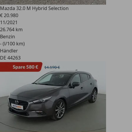
Mazda 3
2.0 M Hybrid Selection
€ 20.980
11/2021
26.764 km
Benzin
- (l/100 km)
Händler
DE 44263