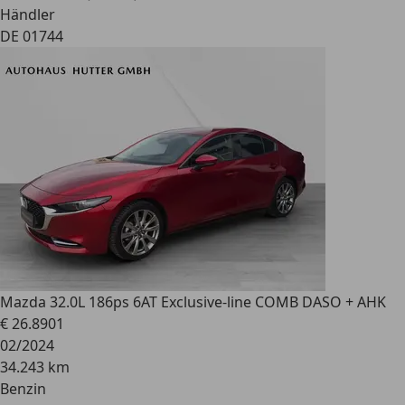
Händler
DE 01744
Mazda 3
2.0L 186ps 6AT Exclusive-line COMB DASO + AHK
€ 26.890
1
02/2024
34.243 km
Benzin