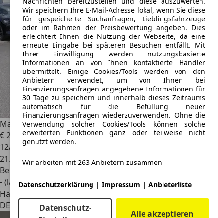
Nachrichten bereitzustellen und diese auszuwerten.
Wir speichern Ihre E-Mail-Adresse lokal, wenn Sie diese
für gespeicherte Suchanfragen, Lieblingsfahrzeuge
oder im Rahmen der Preisbewertung angeben. Dies
erleichtert Ihnen die Nutzung der Webseite, da eine
erneute Eingabe bei späteren Besuchen entfällt. Mit
Ihrer Einwilligung werden nutzungsbasierte
Informationen an von Ihnen kontaktierte Händler
übermittelt. Einige Cookies/Tools werden von den
Anbietern verwendet, um von Ihnen bei
Finanzierungsanfragen angegebene Informationen für
30 Tage zu speichern und innerhalb dieses Zeitraums
automatisch für die Befüllung neuer
Finanzierungsanfragen wiederzuverwenden. Ohne die
Mazda 3
Homura* LED* Radar* HUD* Navi*AHK
Verwendung solcher Cookies/Tools können solche
erweiterten Funktionen ganz oder teilweise nicht
€ 22.650
1
genutzt werden.
12/2024
21.550 km
Wir arbeiten mit 263 Anbietern zusammen.
Benzin
- (l/100 km)
|
|
Datenschutzerklärung
Impressum
Anbieterliste
Händler
DE 96450
Datenschutz-
Alle akzeptieren