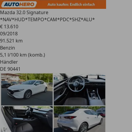
Mazda 3
2.0 Signature
*NAV*HUD*TEMPO*CAM*PDC*SHZ*ALU*
€ 13.610
09/2018
91.521 km
Benzin
5,1 l/100 km (komb.)
Händler
DE 90441