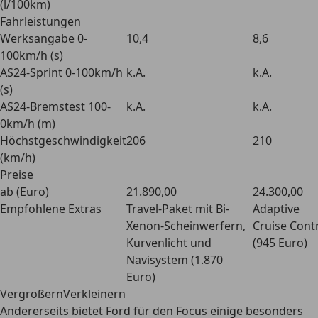
(l/100km)
Fahrleistungen
Werksangabe 0-
10,4
8,6
100km/h (s)
AS24-Sprint 0-100km/h
k.A.
k.A.
(s)
AS24-Bremstest 100-
k.A.
k.A.
0km/h (m)
Höchstgeschwindigkeit
206
210
(km/h)
Preise
ab (Euro)
21.890,00
24.300,00
Empfohlene Extras
Travel-Paket mit Bi-
Adaptive
Xenon-Scheinwerfern,
Cruise Cont
Kurvenlicht und
(945 Euro)
Navisystem (1.870
Euro)
VergrößernVerkleinern
Andererseits bietet Ford für den Focus einige besonders