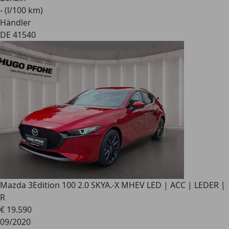
- (l/100 km)
Händler
DE 41540
Mazda 3
Edition 100 2.0 SKYA.-X MHEV LED | ACC | LEDER |
R
€ 19.590
09/2020