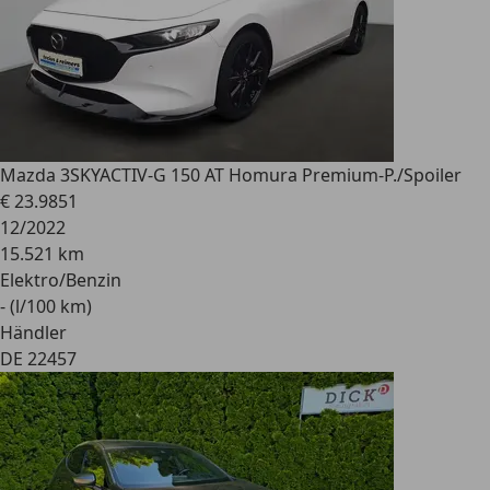
Mazda 3
SKYACTIV-G 150 AT Homura Premium-P./Spoiler
€ 23.985
1
12/2022
15.521 km
Elektro/Benzin
- (l/100 km)
Händler
DE 22457