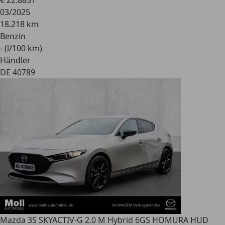
€ 22.885
1
03/2025
18.218 km
Benzin
- (l/100 km)
Händler
DE 40789
Mazda 3
S SKYACTIV-G 2.0 M Hybrid 6GS HOMURA HUD