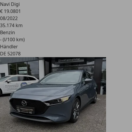
Navi Digi
€ 19.080
1
08/2022
35.174 km
Benzin
- (l/100 km)
Händler
DE 52078