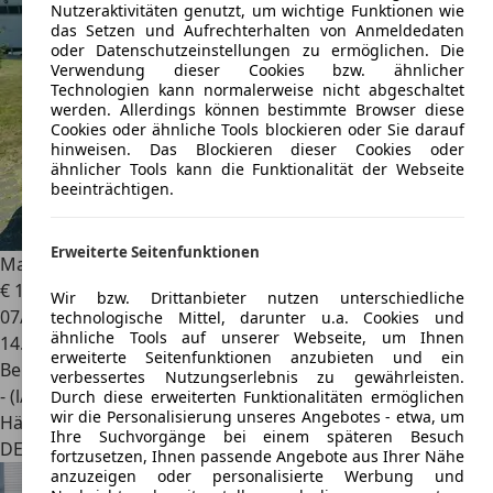
Nutzeraktivitäten genutzt, um wichtige Funktionen wie
das Setzen und Aufrechterhalten von Anmeldedaten
oder Datenschutzeinstellungen zu ermöglichen. Die
Verwendung dieser Cookies bzw. ähnlicher
Technologien kann normalerweise nicht abgeschaltet
werden. Allerdings können bestimmte Browser diese
Cookies oder ähnliche Tools blockieren oder Sie darauf
hinweisen. Das Blockieren dieser Cookies oder
ähnlicher Tools kann die Funktionalität der Webseite
beeinträchtigen.
Erweiterte Seitenfunktionen
Mazda 3
SKYACTIV-G 1.5i 100PS "Prime-Line" Klima
€ 13.340
Wir bzw. Drittanbieter nutzen unterschiedliche
07/2017
technologische Mittel, darunter u.a. Cookies und
ähnliche Tools auf unserer Webseite, um Ihnen
14.720 km
erweiterte Seitenfunktionen anzubieten und ein
Benzin
verbessertes Nutzungserlebnis zu gewährleisten.
- (l/100 km)
Durch diese erweiterten Funktionalitäten ermöglichen
wir die Personalisierung unseres Angebotes - etwa, um
Händler
Ihre Suchvorgänge bei einem späteren Besuch
DE 04603
fortzusetzen, Ihnen passende Angebote aus Ihrer Nähe
anzuzeigen oder personalisierte Werbung und