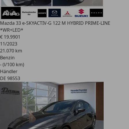
Mazda 3
3 e-SKYACTIV-G 122 M HYBRID PRIME-LINE
*WR+LED*
€ 19.990
1
11/2023
21.070 km
Benzin
- (l/100 km)
Händler
DE 98553