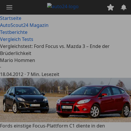
Zum
Hauptinhalt
springen
Startseite
AutoScout24 Magazin
Testberichte
Vergleich Tests
Vergleichstest: Ford Focus vs. Mazda 3 – Ende der
Brüderlichkeit
Mario Hommen
·
18.04.2012
·
7 Min. Lesezeit
Fords einstige Focus-Plattform C1 diente in den