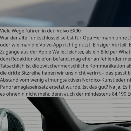
Viele Wege führen in den Volvo EX90
War der alte Funkschlüssel selbst für Opa Hermann ohne I
oder wie man die Volvo-App richtig nutzt. Einziger Vorteil
Zugänge aus der Apple Wallet leichter, als ein Bild per W
dem Redaktionstelefon befand, mag eher an fehlender mens
Tatsächlich ist die zwischenmenschliche Kommunikation al
die dritte Sitzreihe haben wir uns nicht verirrt – das pas
Abstand vom wenig atmungsaktiven Nordico-Kunstleder nimmt
Panoramaglaseinsatz ersetzt wurde. Ist das gut? Na ja. Es
es ohnehin nicht mehr, denn auch der mindestens 84.190 E