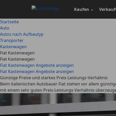
Zum
Hauptinhalt
Kaufen
Verkauf
springen
Startseite
Auto
Autos nach Aufbautyp
Transporter
Kastenwagen
Fiat Kastenwagen
Fiat Kastenwagen
Fiat Kastenwagen Angebote anzeigen
Fiat Kastenwagen Angebote anzeigen
Günstige Preise und starkes Preis-Leistungs-Verhältnis
Beim italienischen Autobauer Fiat stehen vor allem günsti
mit einem sehr guten Preis-Leistungs-Verhältnis überzeuge