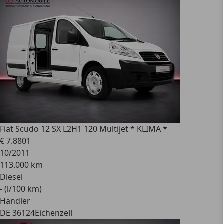
Fiat
Scudo 12 SX L2H1 120 Multijet * KLIMA *
€ 7.880
1
10/2011
113.000 km
Diesel
- (l/100 km)
Händler
DE 36124
Eichenzell