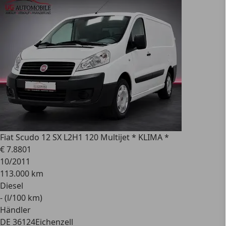
Fiat
Scudo 12 SX L2H1 120 Multijet * KLIMA *
€ 7.880
1
10/2011
113.000 km
Diesel
- (l/100 km)
Händler
DE 36124
Eichenzell