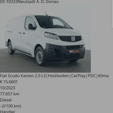
DE 93333
Neustadt A. D. Donau
Fiat
Scudo Kasten 2.0 L3|Holzboden|CarPlay|PDC|Klima
€ 15.660
1
10/2023
77.657 km
Diesel
- (l/100 km)
Händler