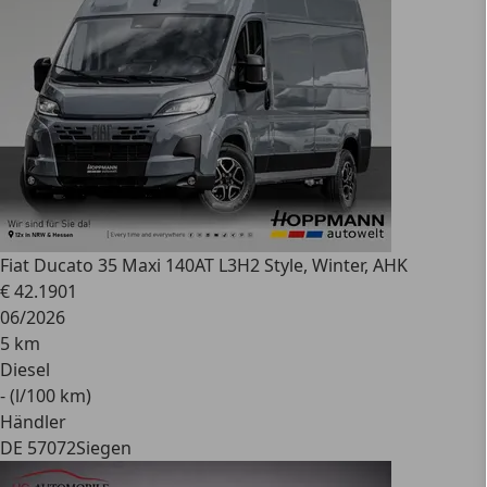
Fiat
Ducato 35 Maxi 140AT L3H2 Style, Winter, AHK
€ 42.190
1
06/2026
5 km
Diesel
- (l/100 km)
Händler
DE 57072
Siegen