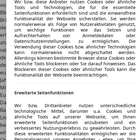
Wir bzw. diese Anbieter nutzen Cookies oder ähnliche
von Brilliance gefertigt und unter dem Markennamen
Tools und Technologien, die für die essentielle
BMW vermarktet wurden. Darüber hinaus versuchte
Seitenfunktionen erforderlich sind und die einwandfreie
Funktionalität der Webseite sicherstellen. Sie werden
Brilliance ab dem Jahr 2007 mit eigenen Pkw-Modellen auf
normalerweise als Folge von Nutzeraktivitäten genutzt,
den europäischen Märkten einzusteigen. Einen Dämpfer
um wichtige Funktionen wie das Setzen und
erhielten diese Pläne, als Brilliance wegen des anfänglich
Aufrechterhalten von Anmeldedaten oder
Datenschutzeinstellungen zu ermöglichen. Die
als nicht ausreichend eingestuften Sicherheitsstandards
Verwendung dieser Cookies bzw. ähnlicher Technologien
seiner Fahrzeuge kritisiert wurde. Weitere Probleme mit
kann normalerweise nicht abgeschaltet werden.
dem Import der in China gebauten Modelle gab es im Zuge
Allerdings können bestimmte Browser diese Cookies oder
ähnliche Tools blockieren oder Sie darauf hinweisen. Das
der Krise der Automobilwirtschaft, nachdem der
Blockieren dieser Cookies oder ähnlicher Tools kann die
europäische Brilliance-Importeur seinen Betrieb Ende des
Funktionalität der Webseite beeinträchtigen.
Jahres 2009 infrage gestellt hatte.
Mit dem Brilliance BS6 treten die Chinesen erstmals auf
Erweiterte Seitenfunktionen
Europas Märkten an
Das erste Modell, das Brilliance in der Mittelklasse ab dem
Wir bzw. Drittanbieter nutzen unterschiedliche
Baujahr 2007 auch für Europa im Programm hatte, war die
technologische Mittel, darunter u.a. Cookies und
ähnliche Tools auf unserer Webseite, um Ihnen
Limousine Brilliance BS6, die unter dem Namen Zhonghua
erweiterte Seitenfunktionen anzubieten und ein
bereits fünf Jahre zuvor auf dem chinesischen Markt
verbessertes Nutzungserlebnis zu gewährleisten. Durch
eingeführt worden war. Mit dem Brilliance BS6 wollten die
diese erweiterten Funktionalitäten ermöglichen wir die
Personalisierung unseres Angebotes - etwa, um Ihre