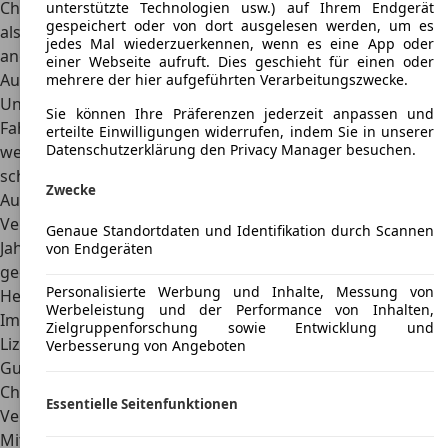
China mit seiner Milliardenbevölkerung gilt neben Indien
unterstützte Technologien usw.) auf Ihrem Endgerät
gespeichert oder von dort ausgelesen werden, um es
als zukünftiger Boom-Markt für die in ihren
jedes Mal wiederzuerkennen, wenn es eine App oder
angestammten Märkten an Wachstumsgrenzen stoßende
einer Webseite aufruft. Dies geschieht für einen oder
Autoindustrie. Während Indien mit Tata und anderen
mehrere der hier aufgeführten Verarbeitungszwecke.
Unternehmen bereits eine starke nationale
Sie können Ihre Präferenzen jederzeit anpassen und
Fahrzeugproduktion aufbauen konnte, die mit Zukäufen
erteilte Einwilligungen widerrufen, indem Sie in unserer
Datenschutzerklärung den Privacy Manager besuchen.
westlicher Traditionsmarken sogar den Einstieg in Europa
schaffte, startete China als Neuling auf dem globalen
Zwecke
Automarkt seine Eigenproduktion zunächst über Joint-
Ventures mit westlichen und japanischen Herstellern. Im
Genaue Standortdaten und Identifikation durch Scannen
Jahr 1992 wurde schließlich die Brilliance China Automotive
von Endgeräten
gegründet und unter dem Markennamen Brilliance als
Personalisierte Werbung und Inhalte, Messung von
Hersteller von Kleinbussen etabliert.
Werbeleistung und der Performance von Inhalten,
Im Jahr 2003 startet Brilliance als chinesischer BMW-
Zielgruppenforschung sowie Entwicklung und
Lizenzpartner
Verbesserung von Angeboten
Gut zehn Jahre nach der Firmengründung vereinbarten die
Chinesen mit dem deutschen Konstrukteur BMW einen
Essentielle Seitenfunktionen
Vertrag über eine Lizenzfertigung für Modelle der BMW-
Mittelklasse, die in der Folge für den chinesischen Markt