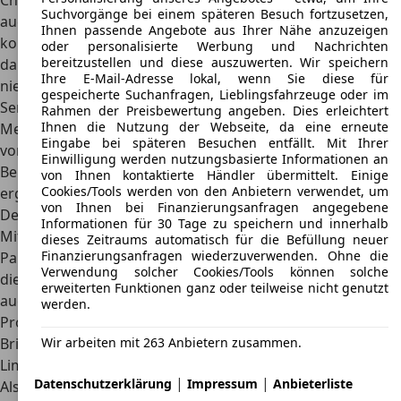
Chinesen unter Beweis stellen, dass sie in der Lage waren,
Suchvorgänge bei einem späteren Besuch fortzusetzen,
auch auf den anspruchsvollen europäischen Märkten ein
Ihnen passende Angebote aus Ihrer Nähe anzuzeigen
konkurrenzfähiges Auto anzubieten. Die Strategie
oder personalisierte Werbung und Nachrichten
bereitzustellen und diese auszuwerten. Wir speichern
dahinter: Ein im Vergleich zu direkten Konkurrenten
Ihre E-Mail-Adresse lokal, wenn Sie diese für
niedrigerer Einstandspreis und eine überdurchschnittliche
gespeicherte Suchanfragen, Lieblingsfahrzeuge oder im
Serienausstattung. Ausgeliefert wurde der knapp 4,90
Rahmen der Preisbewertung angeben. Dies erleichtert
Ihnen die Nutzung der Webseite, da eine erneute
Meter lange Stufenheck-Viertürer vornehmlich mit einem
Eingabe bei späteren Besuchen entfällt. Mit Ihrer
von
Mitsubishi
zugelieferten 90 kW (122 PS)
Einwilligung werden nutzungsbasierte Informationen an
Benzinaggregat, das in der Folge durch einen Selbstzünder
von Ihnen kontaktierte Händler übermittelt. Einige
Cookies/Tools werden von den Anbietern verwendet, um
ergänzt werden sollte.
von Ihnen bei Finanzierungsanfragen angegebene
Der Brilliance BS4 soll das Limousinen-Programm in der
Informationen für 30 Tage zu speichern und innerhalb
Mittelklasse abrunden
dieses Zeitraums automatisch für die Befüllung neuer
Finanzierungsanfragen wiederzuverwenden. Ohne die
Parallel zur Markteinführung des Brilliance BS6 rundeten
Verwendung solcher Cookies/Tools können solche
die Chinesen mit dem ab 2008 als Limousine und danach
erweiterten Funktionen ganz oder teilweise nicht genutzt
auch als
Kombi
lieferbaren Brilliance BS4 ihr Mittelklasse-
werden.
Programm nach unten ab. Ebenfalls im Global-Design des
Brilliance BS6 gestaltet, maß der Brilliance BS4 in der
Wir arbeiten mit 263 Anbietern zusammen.
Limousinen-Ausführung mit Stufenheck knapp 4,65 Meter.
|
|
Datenschutzerklärung
Impressum
Anbieterliste
Als Motorisierung standen zum Zeitpunkt der