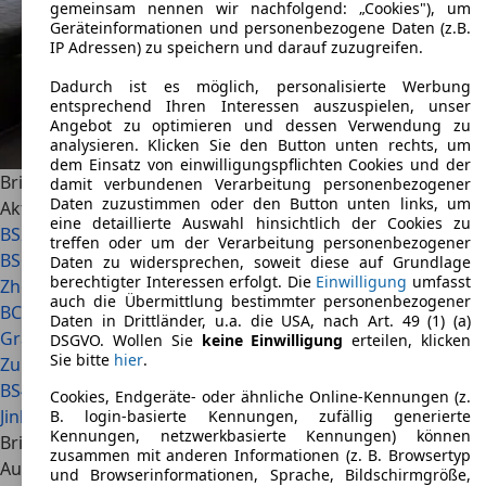
gemeinsam nennen wir nachfolgend: „Cookies"), um
Geräteinformationen und personenbezogene Daten (z.B.
IP Adressen) zu speichern und darauf zuzugreifen.
Dadurch ist es möglich, personalisierte Werbung
entsprechend Ihren Interessen auszuspielen, unser
Angebot zu optimieren und dessen Verwendung zu
analysieren. Klicken Sie den Button unten rechts, um
dem Einsatz von einwilligungspflichten Cookies und der
Brilliance Modelle im Überblick
damit verbundenen Verarbeitung personenbezogener
Daten zuzustimmen oder den Button unten links, um
Aktuelle Topmodelle
eine detaillierte Auswahl hinsichtlich der Cookies zu
BS2
treffen oder um der Verarbeitung personenbezogener
BS6
Daten zu widersprechen, soweit diese auf Grundlage
berechtigter Interessen erfolgt. Die
Einwilligung
umfasst
Zhonghua
auch die Übermittlung bestimmter personenbezogener
BC3
Daten in Drittländer, u.a. die USA, nach Art. 49 (1) (a)
Granse
DSGVO. Wollen Sie
keine Einwilligung
erteilen, klicken
Sie bitte
hier
.
Zunchi
BS4
Cookies, Endgeräte- oder ähnliche Online-Kennungen (z.
Jinbei
B. login-basierte Kennungen, zufällig generierte
Kennungen, netzwerkbasierte Kennungen) können
Brilliance steht für Chinas schweren Einstieg in die
zusammen mit anderen Informationen (z. B. Browsertyp
Automobilbranche
und Browserinformationen, Sprache, Bildschirmgröße,