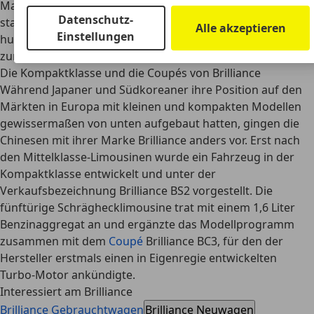
Markteinführung ein wiederum von Mitsubishi
Datenschutz-
stammender Antrieb mit 74 kW (100 PS) und ein
Alle akzeptieren
Einstellungen
hubraumstärkeres 1,8 Liter Aggregat mit 100 kW (135 PS)
zur Verfügung.
Die Kompaktklasse und die Coupés von Brilliance
Während Japaner und Südkoreaner ihre Position auf den
Märkten in Europa mit kleinen und kompakten Modellen
gewissermaßen von unten aufgebaut hatten, gingen die
Chinesen mit ihrer Marke Brilliance anders vor. Erst nach
den Mittelklasse-Limousinen wurde ein Fahrzeug in der
Kompaktklasse entwickelt und unter der
Verkaufsbezeichnung Brilliance BS2 vorgestellt. Die
fünftürige Schräghecklimousine trat mit einem 1,6 Liter
Benzinaggregat an und ergänzte das Modellprogramm
zusammen mit dem
Coupé
Brilliance BC3, für den der
Hersteller erstmals einen in Eigenregie entwickelten
Turbo-Motor ankündigte.
Interessiert am Brilliance
Brilliance Gebrauchtwagen
Brilliance Neuwagen