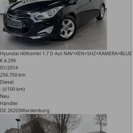
Hyundai i40
Kombi 1.7 D Aut NAV+XEN+SHZ+KAMERA+BLU
€ 4.299
01/2014
256.750 km
Diesel
- (l/100 km)
Neu
Händler
DE 26203
Wardenburg