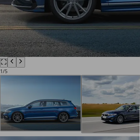
1
/
5