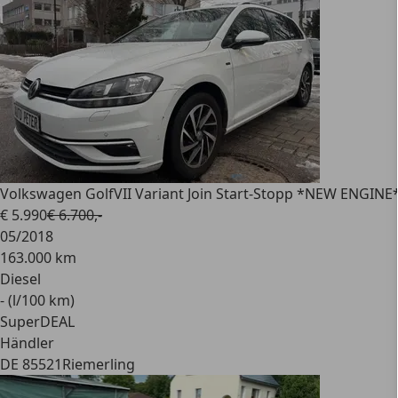
Volkswagen Golf
VII Variant Join Start-Stopp *NEW ENGINE
€ 5.990
€ 6.700,-
05/2018
163.000 km
Diesel
- (l/100 km)
SuperDEAL
Händler
DE 85521
Riemerling