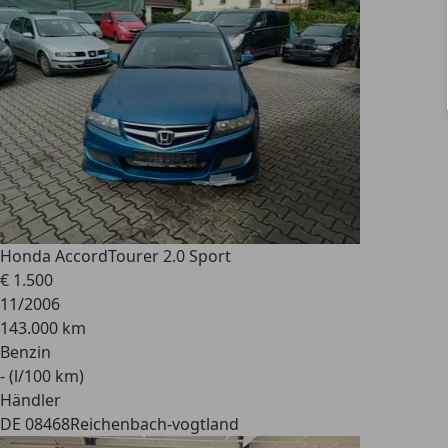
Honda Accord
Tourer 2.0 Sport
€ 1.500
11/2006
143.000 km
Benzin
- (l/100 km)
Händler
DE 08468
Reichenbach-vogtland