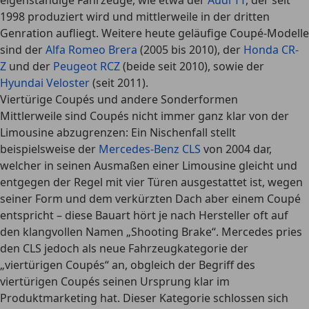
eigenständige Fahrzeuge, wie etwa der
Audi TT
, der seit
1998 produziert wird und mittlerweile in der dritten
Genration aufliegt. Weitere heute geläufige Coupé-Modelle
sind der
Alfa Romeo Brera
(2005 bis 2010), der
Honda CR-
Z
und der
Peugeot RCZ
(beide seit 2010), sowie der
Hyundai Veloster
(seit 2011).
Viertürige Coupés und andere Sonderformen
Mittlerweile sind Coupés nicht immer ganz klar von der
Limousine abzugrenzen: Ein Nischenfall stellt
beispielsweise der
Mercedes-Benz CLS
von 2004 dar,
welcher in seinen Ausmaßen einer Limousine gleicht und
entgegen der Regel mit vier Türen ausgestattet ist, wegen
seiner Form und dem verkürzten Dach aber einem Coupé
entspricht – diese Bauart hört je nach Hersteller oft auf
den klangvollen Namen „Shooting Brake“. Mercedes pries
den CLS jedoch als neue Fahrzeugkategorie der
„viertürigen Coupés“ an, obgleich der Begriff des
viertürigen Coupés seinen Ursprung klar im
Produktmarketing hat. Dieser Kategorie schlossen sich