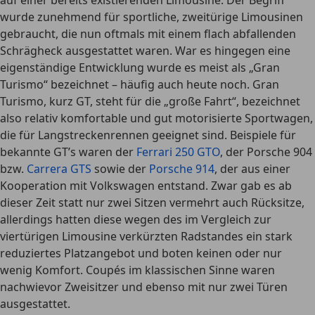
auf einer bereits existierenden Limousine: Der Begriff
wurde zunehmend für sportliche, zweitürige Limousinen
gebraucht, die nun oftmals mit einem flach abfallenden
Schrägheck ausgestattet waren. War es hingegen eine
eigenständige Entwicklung wurde es meist als „Gran
Turismo“ bezeichnet – häufig auch heute noch. Gran
Turismo, kurz GT, steht für die „große Fahrt“, bezeichnet
also relativ komfortable und gut motorisierte Sportwagen,
die für Langstreckenrennen geeignet sind. Beispiele für
bekannte GT’s waren der
Ferrari 250 GTO
, der Porsche 904
bzw.
Carrera GTS
sowie der
Porsche 914
, der aus einer
Kooperation mit Volkswagen entstand. Zwar gab es ab
dieser Zeit statt nur zwei Sitzen vermehrt auch Rücksitze,
allerdings hatten diese wegen des im Vergleich zur
viertürigen Limousine verkürzten Radstandes ein stark
reduziertes Platzangebot und boten keinen oder nur
wenig Komfort. Coupés im klassischen Sinne waren
nachwievor Zweisitzer und ebenso mit nur zwei Türen
ausgestattet.