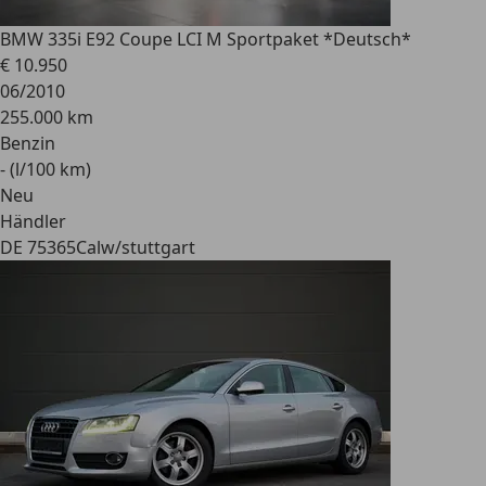
BMW 335
i E92 Coupe LCI M Sportpaket *Deutsch*
€ 10.950
06/2010
255.000 km
Benzin
- (l/100 km)
Neu
Händler
DE 75365
Calw/stuttgart