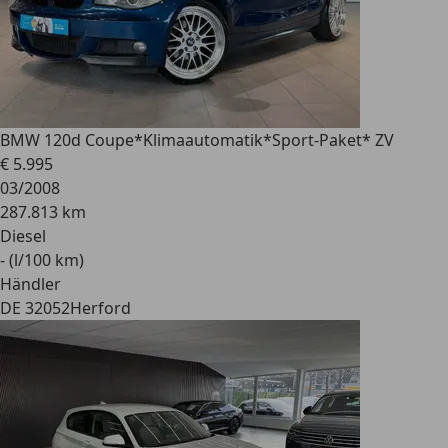
BMW 120
d Coupe*Klimaautomatik*Sport-Paket* ZV
€ 5.995
03/2008
287.813 km
Diesel
- (l/100 km)
Händler
DE 32052
Herford