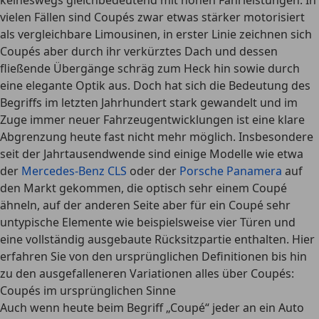
keineswegs gleichbedeutend mit hohen Fahrleistungen. In
vielen Fällen sind Coupés zwar etwas stärker motorisiert
als vergleichbare Limousinen, in erster Linie zeichnen sich
Coupés aber durch ihr verkürztes Dach und dessen
fließende Übergänge schräg zum Heck hin sowie durch
eine elegante Optik aus. Doch hat sich die Bedeutung des
Begriffs im letzten Jahrhundert stark gewandelt und im
Zuge immer neuer Fahrzeugentwicklungen ist eine klare
Abgrenzung heute fast nicht mehr möglich. Insbesondere
seit der Jahrtausendwende sind einige Modelle wie etwa
der
Mercedes-Benz CLS
oder der
Porsche Panamera
auf
den Markt gekommen, die optisch sehr einem Coupé
ähneln, auf der anderen Seite aber für ein Coupé sehr
untypische Elemente wie beispielsweise vier Türen und
eine vollständig ausgebaute Rücksitzpartie enthalten. Hier
erfahren Sie von den ursprünglichen Definitionen bis hin
zu den ausgefalleneren Variationen alles über Coupés:
Coupés im ursprünglichen Sinne
Auch wenn heute beim Begriff „Coupé“ jeder an ein Auto