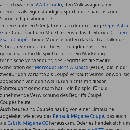
ähnlich war der
VW Corrado
, den Volkswagen aber
ebenfalls als eigenständiges Sportcoupé parallel zum
Scirocco II positionierte.
In den späteren 90er Jahren kam der dreitürige
Opel Astra
G
als Coupé auf den Markt, ebenso das dreitürige
Citroën
Xsara Coupé
– beide Modelle hatten das flach abfallende
Schrägheck und ähnliche Fahrzeugdimensionen
gemeinsam. Ein Beispiel für eine rein Marketing-
technische Verwendung des Begriffs ist die zweite
Generation der
Mercedes-Benz A-Klasse
(W169), die in der
zweitürigen Variante als Coupé verkauft wurde, obwohl sie
abgesehen von den zwei Türen nichts mit dieser
Fahrzeugart gemeinsam hat – ein Beispiel für die
zunehmende Verwischung des Begriffs Coupé.
Coupés heute
Auch heute sind Coupés häufig von einer Limousine
abgeleitet wie etwa das
Renault Mégane Coupé
, das auch
als
Cabrio Mégane CC
herauskam. Oder es handelt sich um