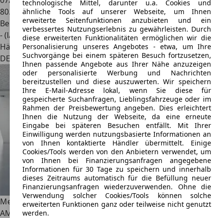
07/2020
technologische Mittel, darunter u.a. Cookies und
80.989 km
ähnliche Tools auf unserer Webseite, um Ihnen
erweiterte Seitenfunktionen anzubieten und ein
Benzin
verbessertes Nutzungserlebnis zu gewährleisten. Durch
- (l/100 km)
diese erweiterten Funktionalitäten ermöglichen wir die
Händler
Personalisierung unseres Angebotes - etwa, um Ihre
Suchvorgänge bei einem späteren Besuch fortzusetzen,
DE 56744
Rennerod
Ihnen passende Angebote aus Ihrer Nähe anzuzeigen
oder personalisierte Werbung und Nachrichten
bereitzustellen und diese auszuwerten. Wir speichern
Ihre E-Mail-Adresse lokal, wenn Sie diese für
gespeicherte Suchanfragen, Lieblingsfahrzeuge oder im
Rahmen der Preisbewertung angeben. Dies erleichtert
Ihnen die Nutzung der Webseite, da eine erneute
Eingabe bei späteren Besuchen entfällt. Mit Ihrer
Einwilligung werden nutzungsbasierte Informationen an
von Ihnen kontaktierte Händler übermittelt. Einige
Cookies/Tools werden von den Anbietern verwendet, um
von Ihnen bei Finanzierungsanfragen angegebene
Informationen für 30 Tage zu speichern und innerhalb
dieses Zeitraums automatisch für die Befüllung neuer
Finanzierungsanfragen wiederzuverwenden. Ohne die
Verwendung solcher Cookies/Tools können solche
Mercedes-Benz CLA 200
Coupé AMG
erweiterten Funktionen ganz oder teilweise nicht genutzt
AMG/LED/RFK/KEYL./SHZ/TW
werden.