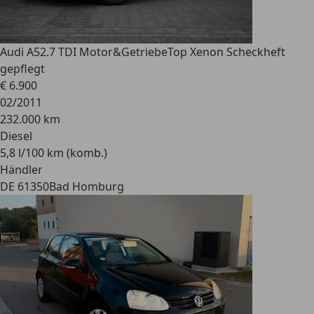
Audi A5
2.7 TDI Motor&GetriebeTop Xenon Scheckheft
gepflegt
€ 6.900
02/2011
232.000 km
Diesel
5,8 l/100 km (komb.)
Händler
DE 61350
Bad Homburg