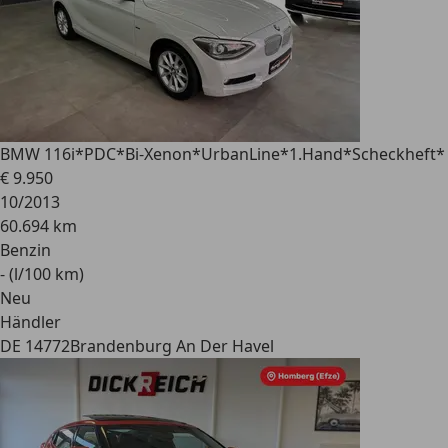
BMW 116
i*PDC*Bi-Xenon*UrbanLine*1.Hand*Scheckheft*
€ 9.950
10/2013
60.694 km
Benzin
- (l/100 km)
Neu
Händler
DE 14772
Brandenburg An Der Havel