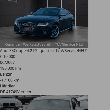
Audi S5
Coupe 4.2 FSI quattro"TÜV/ServiceNEU"
€ 10.000
06/2007
180.000 km
Benzin
- (l/100 km)
Händler
DE 41749
Viersen