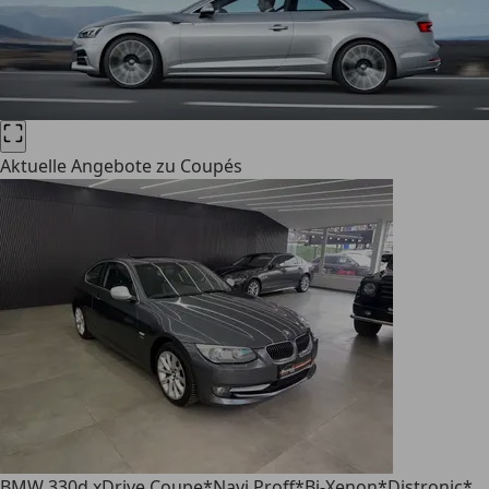
Aktuelle Angebote zu Coupés
BMW 330
d xDrive Coupe*Navi.Proff*Bi-Xenon*Distronic*