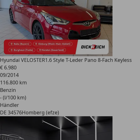
Hyundai VELOSTER
1.6 Style T-Leder Pano 8-Fach Keyless
€ 6.980
09/2014
116.800 km
Benzin
- (l/100 km)
Händler
DE 34576
Homberg (efze)