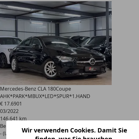
Mercedes-Benz CLA 180
Coupe
AHK*PARK*MBUX*LED*SPUR*1.HAND
€ 17.690
1
03/2022
146.641 km
Benzin
Wir verwenden Cookies. Damit Sie
- (l/100 km)
finden, was Sie brauchen.