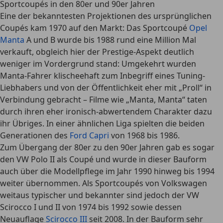
Sportcoupés in den 80er und 90er Jahren
Eine der bekanntesten Projektionen des ursprünglichen
Coupés kam 1970 auf den Markt: Das Sportcoupé
Opel
Manta
A und B wurde bis 1988 rund eine Million Mal
verkauft, obgleich hier der Prestige-Aspekt deutlich
weniger im Vordergrund stand: Umgekehrt wurden
Manta-Fahrer klischeehaft zum Inbegriff eines Tuning-
Liebhabers und von der Öffentlichkeit eher mit „Proll“ in
Verbindung gebracht – Filme wie „Manta, Manta“ taten
durch ihren eher ironisch-abwertendem Charakter dazu
ihr Übriges. In einer ähnlichen Liga spielten die beiden
Generationen des
Ford Capri
von 1968 bis 1986.
Zum Übergang der 80er zu den 90er Jahren gab es sogar
den VW Polo II als Coupé und wurde in dieser Bauform
auch über die Modellpflege im Jahr 1990 hinweg bis 1994
weiter übernommen. Als Sportcoupés von Volkswagen
weitaus typischer und bekannter sind jedoch der VW
Scirocco I und II von 1974 bis 1992 sowie dessen
Neuauflage
Scirocco III
seit 2008. In der Bauform sehr