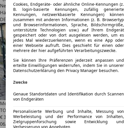
Cookies, Endgeräte- oder ähnliche Online-Kennungen (z.
Neu
B. login-basierte Kennungen, zufällig generierte
Händler
Kennungen, netzwerkbasierte Kennungen) können
DE 57482
Wenden
zusammen mit anderen Informationen (z. B. Browsertyp
und Browserinformationen, Sprache, Bildschirmgröße,
unterstützte Technologien usw.) auf Ihrem Endgerät
gespeichert oder von dort ausgelesen werden, um es
jedes Mal wiederzuerkennen, wenn es eine App oder
einer Webseite aufruft. Dies geschieht für einen oder
mehrere der hier aufgeführten Verarbeitungszwecke.
Sie können Ihre Präferenzen jederzeit anpassen und
erteilte Einwilligungen widerrufen, indem Sie in unserer
Datenschutzerklärung den Privacy Manager besuchen.
Zwecke
Genaue Standortdaten und Identifikation durch Scannen
von Endgeräten
Mercedes-Benz C 63 AMG
S Coupe HUD PANO BURM DIST+
TOTW SPUR
Personalisierte Werbung und Inhalte, Messung von
Werbeleistung und der Performance von Inhalten,
€ 35.900
Zielgruppenforschung sowie Entwicklung und
06/2017
Verbesserung von Angeboten