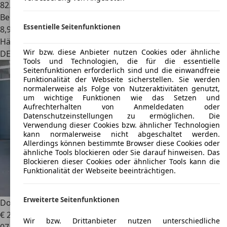
82.000 km
Benzin
Essentielle Seitenfunktionen
8,9 l/100 km (komb.)
Händler
Wir bzw. diese Anbieter nutzen Cookies oder ähnliche
DE 14513
Teltow
Tools und Technologien, die für die essentielle
Seitenfunktionen erforderlich sind und die einwandfreie
Funktionalität der Webseite sicherstellen. Sie werden
normalerweise als Folge von Nutzeraktivitäten genutzt,
um wichtige Funktionen wie das Setzen und
Aufrechterhalten von Anmeldedaten oder
Datenschutzeinstellungen zu ermöglichen. Die
Verwendung dieser Cookies bzw. ähnlicher Technologien
kann normalerweise nicht abgeschaltet werden.
Allerdings können bestimmte Browser diese Cookies oder
ähnliche Tools blockieren oder Sie darauf hinweisen. Das
Blockieren dieser Cookies oder ähnlicher Tools kann die
Funktionalität der Webseite beeinträchtigen.
Erweiterte Seitenfunktionen
Dodge Challenger
3.6 WideBody/SHZ/CarPlay/KAMERA/R20
€ 23.950
Wir bzw. Drittanbieter nutzen unterschiedliche