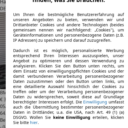
Händler
DE 63477
Maintal
Um Ihnen die bestmögliche Benutzererfahrung auf
unseren Angeboten zu bieten, verwenden wir und
Drittanbieter Cookies und andere Technologien (beides
gemeinsam nennen wir nachfolgend: „Cookies"), um
Geräteinformationen und personenbezogene Daten (z.B.
IP Adressen) zu speichern und darauf zuzugreifen.
Dadurch ist es möglich, personalisierte Werbung
entsprechend Ihren Interessen auszuspielen, unser
Angebot zu optimieren und dessen Verwendung zu
analysieren. Klicken Sie den Button unten rechts, um
dem Einsatz von einwilligungspflichten Cookies und der
damit verbundenen Verarbeitung personenbezogener
Daten zuzustimmen oder den Button unten links, um
eine detaillierte Auswahl hinsichtlich der Cookies zu
treffen oder um der Verarbeitung personenbezogener
BMW M2
Coupé/M-PERFORMANCE ESD/RFK/H&K/ADAP.LED
Daten zu widersprechen, soweit diese auf Grundlage
€ 35.900
berechtigter Interessen erfolgt. Die
Einwilligung
umfasst
05/2018
auch die Übermittlung bestimmter personenbezogener
Daten in Drittländer, u.a. die USA, nach Art. 49 (1) (a)
64.762 km
DSGVO. Wollen Sie
keine Einwilligung
erteilen, klicken
Benzin
Sie bitte
hier
.
- (l/100 km)