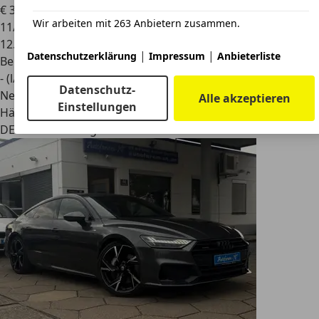
€ 31.980
Wir arbeiten mit 263 Anbietern zusammen.
11/2024
12.433 km
|
|
Datenschutzerklärung
Impressum
Anbieterliste
Benzin
- (l/100 km)
Datenschutz-
Neu
Alle akzeptieren
Einstellungen
Händler
DE 71332
Waiblingen