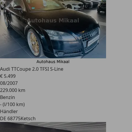
Audi TT
Coupe 2.0 TFSI S-Line
€ 5.499
08/2007
229.000 km
Benzin
- (l/100 km)
Händler
DE 68775
Ketsch