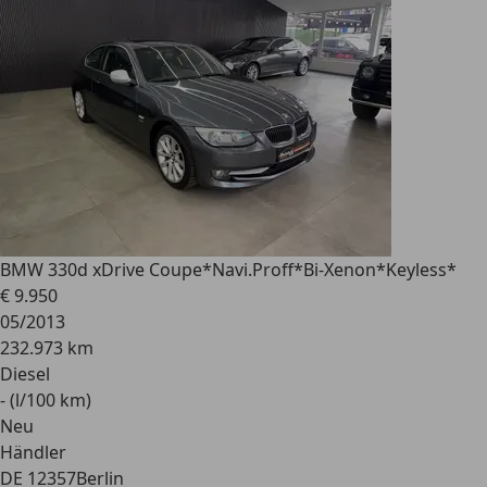
BMW 330
d xDrive Coupe*Navi.Proff*Bi-Xenon*Keyless*
€ 9.950
05/2013
232.973 km
Diesel
- (l/100 km)
Neu
Händler
DE 12357
Berlin