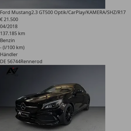
Ford Mustang
2.3 GT500 Optik/CarPlay/KAMERA/SHZ/R17
€ 21.500
04/2018
137.185 km
Benzin
- (l/100 km)
Händler
DE 56744
Rennerod