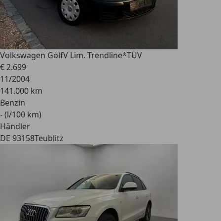
Volkswagen Golf
V Lim. Trendline*TÜV
€ 2.699
11/2004
141.000 km
Benzin
- (l/100 km)
Händler
DE 93158
Teublitz