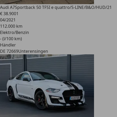
Audi A7
Sportback 50 TFSI e quattro/S-LINE/B&O/HUD/21
€ 38.900
1
04/2021
112.000 km
Elektro/Benzin
- (l/100 km)
Händler
DE 72669
Unterensingen