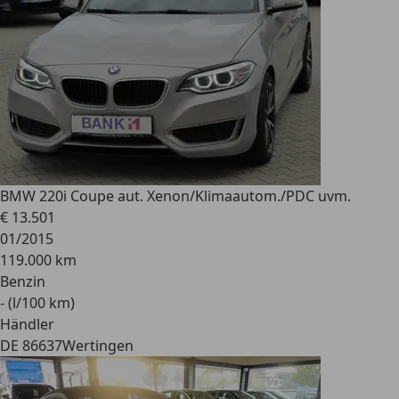
BMW 220
i Coupe aut. Xenon/Klimaautom./PDC uvm.
€ 13.501
01/2015
119.000 km
Benzin
- (l/100 km)
Händler
DE 86637
Wertingen